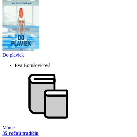
Do plaviek
Eva Borušovičová
Máme
35-ročnú tradíciu