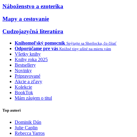
Náboženstvo a ezoterika
Mapy a cestovanie
Cudzojazyčná literatúra
Knihomoľský pomocník
Spýtajte sa Sherlocka, čo čítať
Odporúčame pre vás
Knižné tipy ušité na mieru vám
Všetky knihy
Knihy roka 2025
Bestsellery
Novinky
Pripravované
Akcie a zľavy
Kolekcie
BookTok
Mám záujem o titul
Top autori
Dominik Dán
Julie Caplin
Rebecca Yarros