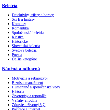
Beletria
Detektívky, trilery a horory
Sci-fi a fantasy
Komiksy
Romantika
Spoločenská beletria
Klasika
Historické
Slovenská beletria
Svetová beletria
Poézia
Ďalšie kategórie
Náučná a odborná
Motivácia a sebarozvoj
Biznis a manažment
Humanitné a spoločenské vedy
História
Životopisy a reportáže
Vzťahy a rodina
Zdravie a životný štýl
Počítače a internet