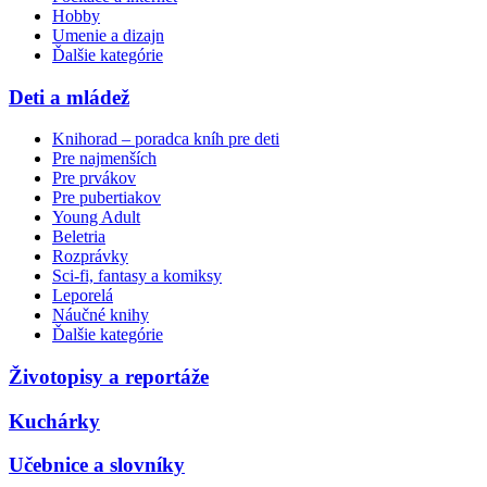
Hobby
Umenie a dizajn
Ďalšie kategórie
Deti a mládež
Knihorad – poradca kníh pre deti
Pre najmenších
Pre prvákov
Pre pubertiakov
Young Adult
Beletria
Rozprávky
Sci-fi, fantasy a komiksy
Leporelá
Náučné knihy
Ďalšie kategórie
Životopisy a reportáže
Kuchárky
Učebnice a slovníky