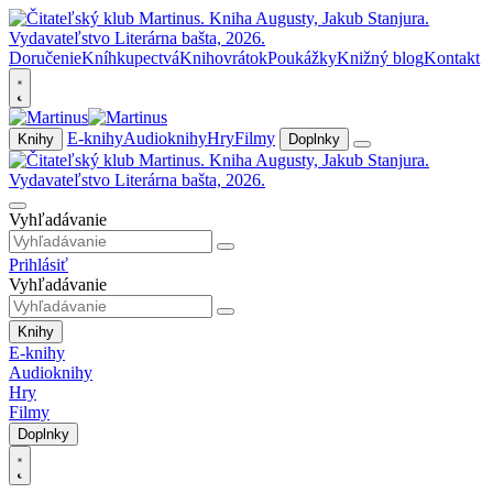
Doručenie
Kníhkupectvá
Knihovrátok
Poukážky
Knižný blog
Kontakt
E-knihy
Audioknihy
Hry
Filmy
Knihy
Doplnky
Vyhľadávanie
Prihlásiť
Vyhľadávanie
Knihy
E-knihy
Audioknihy
Hry
Filmy
Doplnky