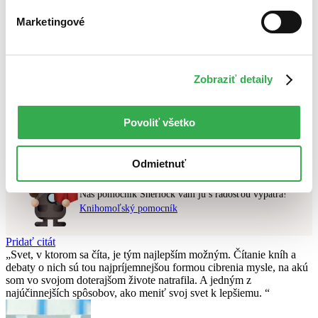
Novinky
Najdrahšie
Marketingové
Najlacnejšie
Najvyššia zľava
Zobraziť detaily
Použité filtre
Zrušiť filtre
Autor Svatava Maria Kabošová
čítané - mierne opotrebované
Nebol nájdený
žiadny titul
vyhovujúci zadaným podmienkam.
Povoliť všetko
Skúste prosím zmeniť vyhľadávaný výraz.
Odmietnuť
Chcete poradiť knihu?
Náš pomocník Sherlock vám ju s radosťou vypátra!
Knihomoľský pomocník
Pridať citát
Svet, v ktorom sa číta, je tým najlepším možným. Čítanie kníh a
debaty o nich sú tou najpríjemnejšou formou cibrenia mysle, na akú
som vo svojom doterajšom živote natrafila. A jedným z
najúčinnejších spôsobov, ako meniť svoj svet k lepšiemu.