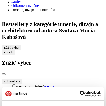
Knihy
Odborné a náučné
Umenie, dizajn a architektúra
Bestsellery z kategórie umenie, dizajn a
architektúra od autora Svatava Maria
Kabošová
Zúžiť výber
Zoradiť
Zúžiť výber
Zobraziť iba
novinky (0 titulov)
novinky
zľavnené tituly (0 titulov)
zľavnené tituly
Dostupnosť
na centrálnom sklade (0 titulov)
na centrálnom sklade