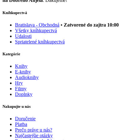
na Dobrého Anjela
. Ďakujeme!
Kníhkupectvá
Bratislava - Obchodná
• Zatvorené do zajtra 10:00
Všetky kníhkupectvá
Udalosti
Spriatelené kníhkupectvá
Kategórie
Knihy
E-knihy
Audioknihy
Hry
Filmy
Doplnky
Nakupujte u nás
Doručenie
Platba
Prečo práve u nás?
Najčastejšie otázky