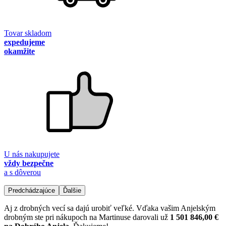
Tovar skladom
expedujeme
okamžite
U nás nakupujete
vždy bezpečne
a s dôverou
Predchádzajúce
Ďalšie
Aj z drobných vecí sa dajú urobiť veľké. Vďaka vašim Anjelským
drobným ste pri nákupoch na Martinuse darovali už
1 501 846,00 €