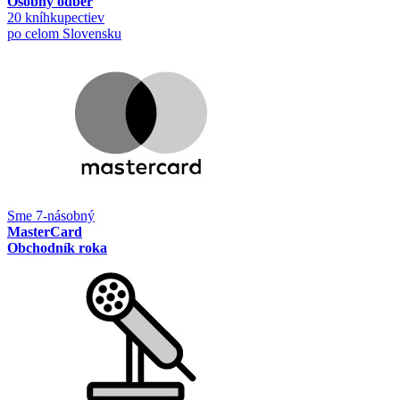
Osobný odber
20 kníhkupectiev
po celom Slovensku
Sme 7-násobný
MasterCard
Obchodník roka