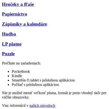
Hrnčeky a fľaše
Papiernictvo
Zápisníky a kalendáre
Hudba
LP platne
Puzzle
Prečítate na zariadeniach:
Pocketbook
Kindle
Smartfón či tablet s príslušnou aplikáciou
Počítač s príslušnou aplikáciou
Nie je možné meniť veľkosť písma, formát je preto vhodný skôr pre
väčšie obrazovky.
Viac informácií v
našich návodoch