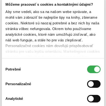
predpredaj (0 titulov)
predpredaj
Môžeme pracovať s cookies a kontaktnými údajmi?
pripravujeme (0 titulov)
pripravujeme
Aby sme vedeli, ako sa na našom webe správate, a
dostupná (bez vypredaných) (0 titulov)
dostupná (bez
vypredaných)
mohli vám zobraziť tie najlepšie tipy na knihy, zbierame
cookies. Niektoré sú naozaj potrebné a bez nich by naša
Nové / čítané
stránka vôbec nefungovala. Okrem toho používame
nová (0 titulov)
nová
analytické cookies, ktoré nám umožňujú zisťovať, ako
čítaná (0 titulov)
čítaná
čítaná - výborný stav (0 titulov)
čítaná - výborný stav
náš web funguje, a stále ho pre vás zlepšovať.
čítaná - mierne opotrebovaná (0 titulov)
čítaná - mierne
Personalizačné cookies nám dovoľujú prispôsobovať
opotrebovaná
stránku pre vašu lepšiu orientáciu. Marketingové cookies
čítané verzie vypredaných kníh (0 titulov)
čítané verzie
nám zas umožňujú zobrazenie relevantnej reklamy.
vypredaných kníh
Niektoré údaje zdieľame aj s tretími stranami. Veľmi by
Výber
Zúžiť výber
nám pomohlo, keby sme mohli používať všetky tieto
Potrebné
súhlasu
cookies. Ďakujeme!
Zoradiť
Personalizačné
Analytické
Bestsellery
Top hodnotené