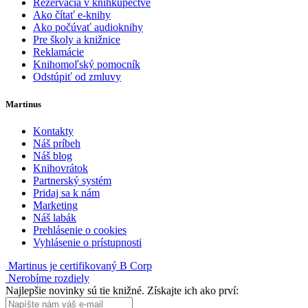
Rezervácia v kníhkupectve
Ako čítať e-knihy
Ako počúvať audioknihy
Pre školy a knižnice
Reklamácie
Knihomoľský pomocník
Odstúpiť od zmluvy
Martinus
Kontakty
Náš príbeh
Náš blog
Knihovrátok
Partnerský systém
Pridaj sa k nám
Marketing
Náš labák
Prehlásenie o cookies
Vyhlásenie o prístupnosti
Martinus je certifikovaný B Corp
Nerobíme rozdiely
Najlepšie novinky sú tie knižné. Získajte ich ako prví: