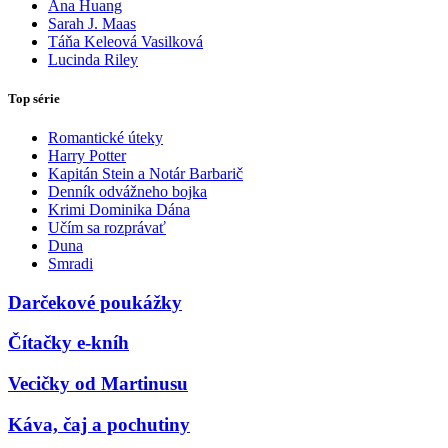
Ana Huang
Sarah J. Maas
Táňa Keleová Vasilková
Lucinda Riley
Top série
Romantické úteky
Harry Potter
Kapitán Stein a Notár Barbarič
Denník odvážneho bojka
Krimi Dominika Dána
Učím sa rozprávať
Duna
Smradi
Darčekové poukážky
Čítačky e-kníh
Vecičky od Martinusu
Káva, čaj a pochutiny