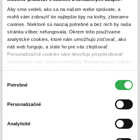
predpredaj (0 titulov)
predpredaj
Aby sme vedeli, ako sa na našom webe správate, a
pripravujeme (0 titulov)
pripravujeme
mohli vám zobraziť tie najlepšie tipy na knihy, zbierame
dostupná (bez vypredaných) (0 titulov)
dostupná (bez
vypredaných)
cookies. Niektoré sú naozaj potrebné a bez nich by naša
stránka vôbec nefungovala. Okrem toho používame
Nové / čítané
analytické cookies, ktoré nám umožňujú zisťovať, ako
nová (0 titulov)
nová
čítaná (0 titulov)
čítaná
náš web funguje, a stále ho pre vás zlepšovať.
čítaná - výborný stav (0 titulov)
čítaná - výborný stav
Personalizačné cookies nám dovoľujú prispôsobovať
čítaná - mierne opotrebovaná (0 titulov)
čítaná - mierne
stránku pre vašu lepšiu orientáciu. Marketingové cookies
opotrebovaná
nám zas umožňujú zobrazenie relevantnej reklamy.
čítané verzie vypredaných kníh (0 titulov)
čítané verzie
vypredaných kníh
Niektoré údaje zdieľame aj s tretími stranami. Veľmi by
Výber
nám pomohlo, keby sme mohli používať všetky tieto
Potrebné
súhlasu
Zúžiť výber
cookies. Ďakujeme!
Zoradiť
Personalizačné
Analytické
Bestsellery
Top hodnotené