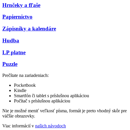
Hrnčeky a fľaše
Papiernictvo
Zápisníky a kalendáre
Hudba
LP platne
Puzzle
Prečítate na zariadeniach:
Pocketbook
Kindle
Smartfón či tablet s príslušnou aplikáciou
Počítač s príslušnou aplikáciou
Nie je možné meniť veľkosť písma, formát je preto vhodný skôr pre
väčšie obrazovky.
Viac informácií v
našich návodoch