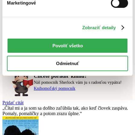
Novinky
Marketingové
Najdrahšie
Najlacnejšie
Najvyššia zľava
Zobraziť detaily
Použité filtre
Zrušiť filtre
Autor Svatava Maria Kabošová
pripravované
Povoliť všetko
Nebol nájdený
žiadny titul
vyhovujúci zadaným podmienkam.
Skúste prosím zmeniť vyhľadávaný výraz.
Odmietnuť
Chcete poradiť knihu?
Náš pomocník Sherlock vám ju s radosťou vypátra!
Knihomoľský pomocník
Pridať citát
Čítal mi a ja som sa doňho zaľúbila tak, ako keď človek zaspáva.
Pomaly, pomaličky a potom zrazu úplne.