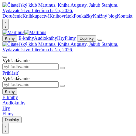
Doručenie
Kníhkupectvá
Knihovrátok
Poukážky
Knižný blog
Kontakt
E-knihy
Audioknihy
Hry
Filmy
Knihy
Doplnky
Vyhľadávanie
Prihlásiť
Vyhľadávanie
Knihy
E-knihy
Audioknihy
Hry
Filmy
Doplnky