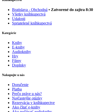
Bratislava - Obchodná
• Zatvorené do zajtra 8:30
Všetky kníhkupectvá
Udalosti
Spriatelené kníhkupectvá
Kategórie
Knihy
E-knihy
Audioknihy
Hry
Filmy
Doplnky
Nakupujte u nás
Doručenie
Platba
Prečo práve u nás?
Najčastejšie otázky
Rezervácia v kníhkupectve
Ako čítať e-knihy
Ako počúvať audioknihy