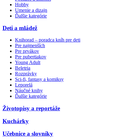
Hobby
Umenie a dizajn
Ďalšie kategórie
Deti a mládež
Knihorad – poradca kníh pre deti
Pre najmenších
Pre prvákov
Pre pubertiakov
Young Adult
Beletria
Rozprávky
Sci-fi, fantasy a komiksy
Leporelá
Náučné knihy
Ďalšie kategórie
Životopisy a reportáže
Kuchárky
Učebnice a slovníky