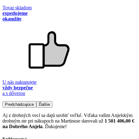
Tovar skladom
expedujeme
okamžite
U nás nakupujete
vždy bezpečne
a s dôverou
Predchádzajúce
Ďalšie
Aj z drobných vecí sa dajú urobiť veľké. Vďaka vašim Anjelským
drobným ste pri nákupoch na Martinuse darovali už
1 501 406,00 €
na Dobrého Anjela
. Ďakujeme!
Kníhkupectvá