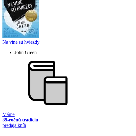
Na vine sú hviezdy
John Green
Máme
35-ročnú tradíciu
predaja kníh