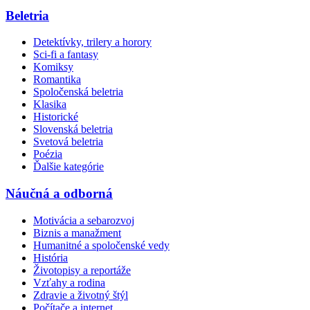
Beletria
Detektívky, trilery a horory
Sci-fi a fantasy
Komiksy
Romantika
Spoločenská beletria
Klasika
Historické
Slovenská beletria
Svetová beletria
Poézia
Ďalšie kategórie
Náučná a odborná
Motivácia a sebarozvoj
Biznis a manažment
Humanitné a spoločenské vedy
História
Životopisy a reportáže
Vzťahy a rodina
Zdravie a životný štýl
Počítače a internet