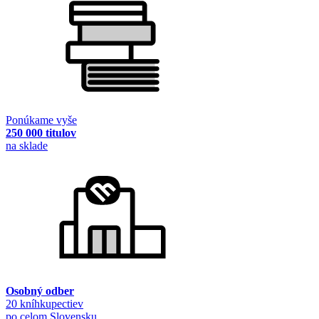
Ponúkame vyše
250 000 titulov
na sklade
Osobný odber
20 kníhkupectiev
po celom Slovensku