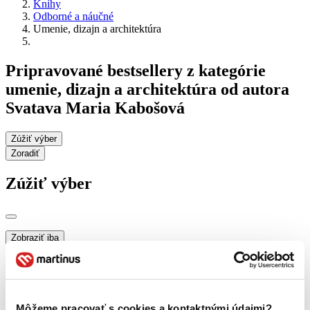
Knihy
Odborné a náučné
Umenie, dizajn a architektúra
Pripravované bestsellery z kategórie
umenie, dizajn a architektúra od autora
Svatava Maria Kabošová
Zúžiť výber
Zoradiť
Zúžiť výber
Zobraziť iba
novinky (0 titulov)
novinky
zľavnené tituly (0 titulov)
zľavnené tituly
Dostupnosť
na centrálnom sklade (0 titulov)
na centrálnom sklade
Môžeme pracovať s cookies a kontaktnými údajmi?