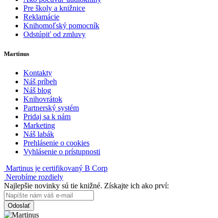
Pre školy a knižnice
Reklamácie
Knihomoľský pomocník
Odstúpiť od zmluvy
Martinus
Kontakty
Náš príbeh
Náš blog
Knihovrátok
Partnerský systém
Pridaj sa k nám
Marketing
Náš labák
Prehlásenie o cookies
Vyhlásenie o prístupnosti
Martinus je certifikovaný B Corp
Nerobíme rozdiely
Najlepšie novinky sú tie knižné. Získajte ich ako prví:
Odoslať