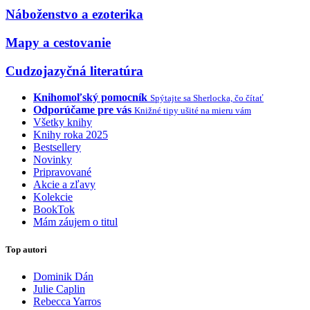
Náboženstvo a ezoterika
Mapy a cestovanie
Cudzojazyčná literatúra
Knihomoľský pomocník
Spýtajte sa Sherlocka, čo čítať
Odporúčame pre vás
Knižné tipy ušité na mieru vám
Všetky knihy
Knihy roka 2025
Bestsellery
Novinky
Pripravované
Akcie a zľavy
Kolekcie
BookTok
Mám záujem o titul
Top autori
Dominik Dán
Julie Caplin
Rebecca Yarros