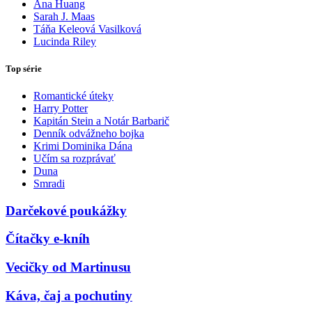
Ana Huang
Sarah J. Maas
Táňa Keleová Vasilková
Lucinda Riley
Top série
Romantické úteky
Harry Potter
Kapitán Stein a Notár Barbarič
Denník odvážneho bojka
Krimi Dominika Dána
Učím sa rozprávať
Duna
Smradi
Darčekové poukážky
Čítačky e-kníh
Vecičky od Martinusu
Káva, čaj a pochutiny