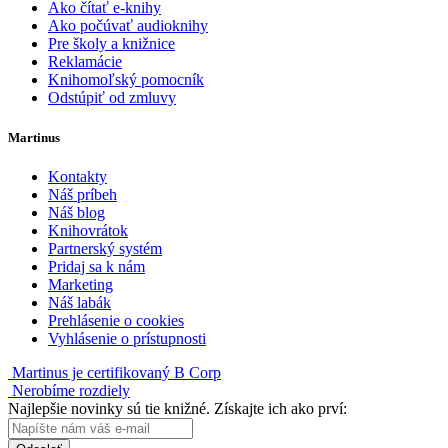
Ako čítať e-knihy
Ako počúvať audioknihy
Pre školy a knižnice
Reklamácie
Knihomoľský pomocník
Odstúpiť od zmluvy
Martinus
Kontakty
Náš príbeh
Náš blog
Knihovrátok
Partnerský systém
Pridaj sa k nám
Marketing
Náš labák
Prehlásenie o cookies
Vyhlásenie o prístupnosti
Martinus je certifikovaný B Corp
Nerobíme rozdiely
Najlepšie novinky sú tie knižné. Získajte ich ako prví: