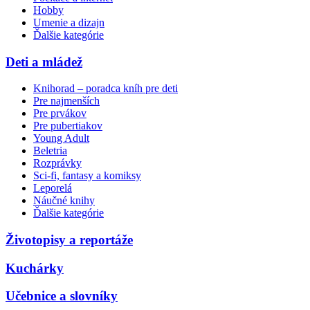
Hobby
Umenie a dizajn
Ďalšie kategórie
Deti a mládež
Knihorad – poradca kníh pre deti
Pre najmenších
Pre prvákov
Pre pubertiakov
Young Adult
Beletria
Rozprávky
Sci-fi, fantasy a komiksy
Leporelá
Náučné knihy
Ďalšie kategórie
Životopisy a reportáže
Kuchárky
Učebnice a slovníky