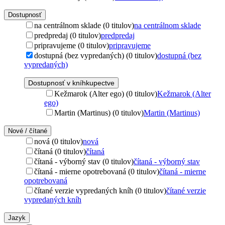
Dostupnosť
na centrálnom sklade (0 titulov)
na centrálnom sklade
predpredaj (0 titulov)
predpredaj
pripravujeme (0 titulov)
pripravujeme
dostupná (bez vypredaných) (0 titulov)
dostupná (bez
vypredaných)
Dostupnosť v kníhkupectve
Kežmarok (Alter ego) (0 titulov)
Kežmarok (Alter
ego)
Martin (Martinus) (0 titulov)
Martin (Martinus)
Nové / čítané
nová (0 titulov)
nová
čítaná (0 titulov)
čítaná
čítaná - výborný stav (0 titulov)
čítaná - výborný stav
čítaná - mierne opotrebovaná (0 titulov)
čítaná - mierne
opotrebovaná
čítané verzie vypredaných kníh (0 titulov)
čítané verzie
vypredaných kníh
Jazyk