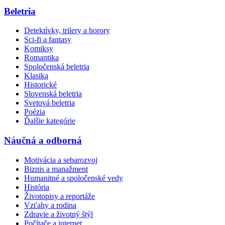
Beletria
Detektívky, trilery a horory
Sci-fi a fantasy
Komiksy
Romantika
Spoločenská beletria
Klasika
Historické
Slovenská beletria
Svetová beletria
Poézia
Ďalšie kategórie
Náučná a odborná
Motivácia a sebarozvoj
Biznis a manažment
Humanitné a spoločenské vedy
História
Životopisy a reportáže
Vzťahy a rodina
Zdravie a životný štýl
Počítače a internet