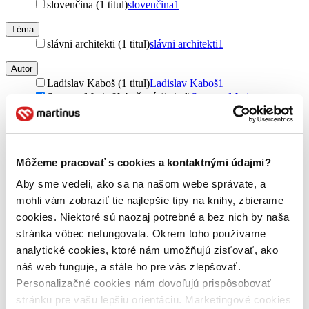
slovenčina (1 titul)
slovenčina
1
Téma
slávni architekti (1 titul)
slávni architekti
1
Autor
Ladislav Kaboš (1 titul)
Ladislav Kaboš
1
Svatava Maria Kabošová (1 titul)
Svatava Maria
Kabošová
1
Vydavateľstvo
MEDIA FILM (1 titul)
MEDIA FILM
1
Môžeme pracovať s cookies a kontaktnými údajmi?
Väzba
Aby sme vedeli, ako sa na našom webe správate, a
pevná väzba (1 titul)
pevná väzba
1
mohli vám zobraziť tie najlepšie tipy na knihy, zbierame
Zúžiť výber
cookies. Niektoré sú naozaj potrebné a bez nich by naša
stránka vôbec nefungovala. Okrem toho používame
Zoradiť
analytické cookies, ktoré nám umožňujú zisťovať, ako
náš web funguje, a stále ho pre vás zlepšovať.
Personalizačné cookies nám dovoľujú prispôsobovať
stránku pre vašu lepšiu orientáciu. Marketingové cookies
Bestsellery