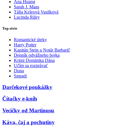
Ana Huang
Sarah J. Maas
Táňa Keleová Vasilková
Lucinda Riley
Top série
Romantické úteky
Harry Potter
Kapitán Stein a Notár Barbarič
Denník odvážneho bojka
Krimi Dominika Dána
Učím sa rozprávať
Duna
Smradi
Darčekové poukážky
Čítačky e-kníh
Vecičky od Martinusu
Káva, čaj a pochutiny