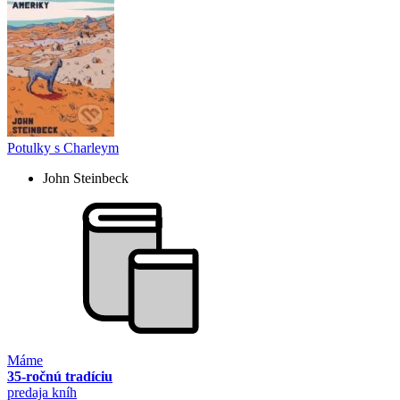
Potulky s Charleym
John Steinbeck
Máme
35-ročnú tradíciu
predaja kníh