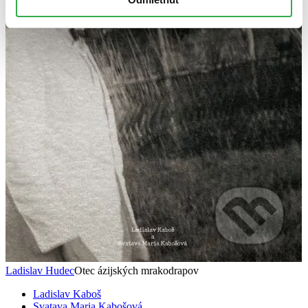
Ladislav Hudec
Otec ázijských mrakodrapov
Ladislav Kaboš
Svatava Maria Kabošová