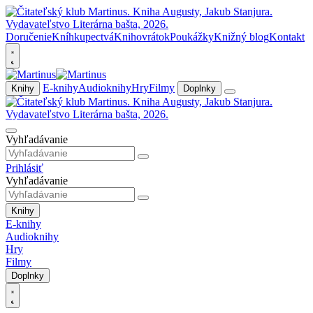
Doručenie
Kníhkupectvá
Knihovrátok
Poukážky
Knižný blog
Kontakt
E-knihy
Audioknihy
Hry
Filmy
Knihy
Doplnky
Vyhľadávanie
Prihlásiť
Vyhľadávanie
Knihy
E-knihy
Audioknihy
Hry
Filmy
Doplnky