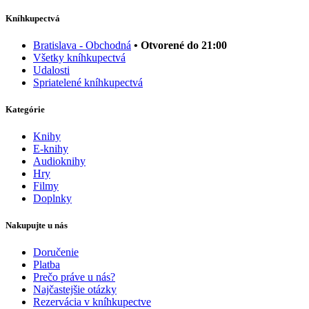
Kníhkupectvá
Bratislava - Obchodná
• Otvorené do 21:00
Všetky kníhkupectvá
Udalosti
Spriatelené kníhkupectvá
Kategórie
Knihy
E-knihy
Audioknihy
Hry
Filmy
Doplnky
Nakupujte u nás
Doručenie
Platba
Prečo práve u nás?
Najčastejšie otázky
Rezervácia v kníhkupectve