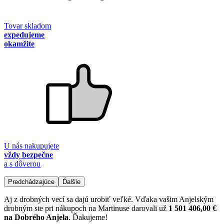
Tovar skladom
expedujeme
okamžite
U nás nakupujete
vždy bezpečne
a s dôverou
Predchádzajúce
Ďalšie
Aj z drobných vecí sa dajú urobiť veľké. Vďaka vašim Anjelským
drobným ste pri nákupoch na Martinuse darovali už
1 501 406,00 €
na Dobrého Anjela
. Ďakujeme!