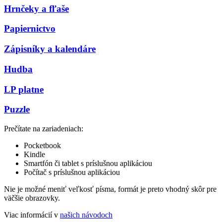
Hrnčeky a fľaše
Papiernictvo
Zápisníky a kalendáre
Hudba
LP platne
Puzzle
Prečítate na zariadeniach:
Pocketbook
Kindle
Smartfón či tablet s príslušnou aplikáciou
Počítač s príslušnou aplikáciou
Nie je možné meniť veľkosť písma, formát je preto vhodný skôr pre
väčšie obrazovky.
Viac informácií v
našich návodoch