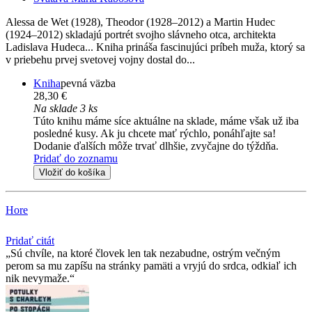
Alessa de Wet (1928), Theodor (1928–2012) a Martin Hudec
(1924–2012) skladajú portrét svojho slávneho otca, architekta
Ladislava Hudeca... Kniha prináša fascinujúci príbeh muža, ktorý sa
v priebehu prvej svetovej vojny dostal do...
Kniha
pevná väzba
28,30 €
Na sklade 3 ks
Túto knihu máme síce aktuálne na sklade, máme však už iba
posledné kusy. Ak ju chcete mať rýchlo, ponáhľajte sa!
Dodanie ďalších môže trvať dlhšie, zvyčajne do týždňa.
Pridať do zoznamu
Vložiť do košíka
Hore
Pridať citát
Sú chvíle, na ktoré človek len tak nezabudne, ostrým večným
perom sa mu zapíšu na stránky pamäti a vryjú do srdca, odkiaľ ich
nik nevymaže.