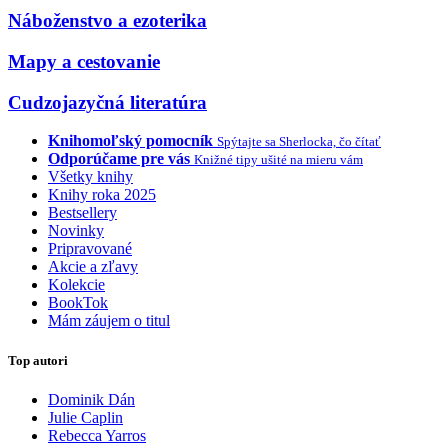
Náboženstvo a ezoterika
Mapy a cestovanie
Cudzojazyčná literatúra
Knihomoľský pomocník
Spýtajte sa Sherlocka, čo čítať
Odporúčame pre vás
Knižné tipy ušité na mieru vám
Všetky knihy
Knihy roka 2025
Bestsellery
Novinky
Pripravované
Akcie a zľavy
Kolekcie
BookTok
Mám záujem o titul
Top autori
Dominik Dán
Julie Caplin
Rebecca Yarros