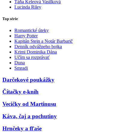
Táňa Keleová Vasilková
Lucinda Riley
Top série
Romantické úteky
Harry Potter
Kapitán Stein a Notár Barbarič
Denník odvážneho bojka
Krimi Dominika Dána
Učím sa rozprávať
Duna
Smradi
Darčekové poukážky
Čítačky e-kníh
Vecičky od Martinusu
Káva, čaj a pochutiny
Hrnčeky a fľaše