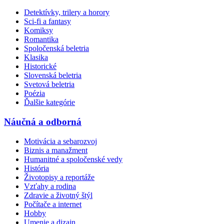
Detektívky, trilery a horory
Sci-fi a fantasy
Komiksy
Romantika
Spoločenská beletria
Klasika
Historické
Slovenská beletria
Svetová beletria
Poézia
Ďalšie kategórie
Náučná a odborná
Motivácia a sebarozvoj
Biznis a manažment
Humanitné a spoločenské vedy
História
Životopisy a reportáže
Vzťahy a rodina
Zdravie a životný štýl
Počítače a internet
Hobby
Umenie a dizajn