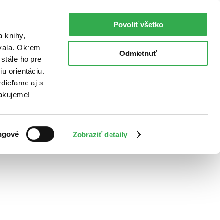
Povoliť všetko
a knihy,
ovala. Okrem
Odmietnuť
stále ho pre
u orientáciu.
dieľame aj s
Ďakujeme!
ngové
Zobraziť detaily