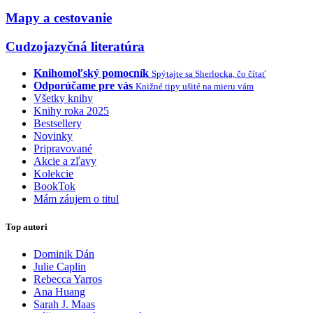
Mapy a cestovanie
Cudzojazyčná literatúra
Knihomoľský pomocník
Spýtajte sa Sherlocka, čo čítať
Odporúčame pre vás
Knižné tipy ušité na mieru vám
Všetky knihy
Knihy roka 2025
Bestsellery
Novinky
Pripravované
Akcie a zľavy
Kolekcie
BookTok
Mám záujem o titul
Top autori
Dominik Dán
Julie Caplin
Rebecca Yarros
Ana Huang
Sarah J. Maas