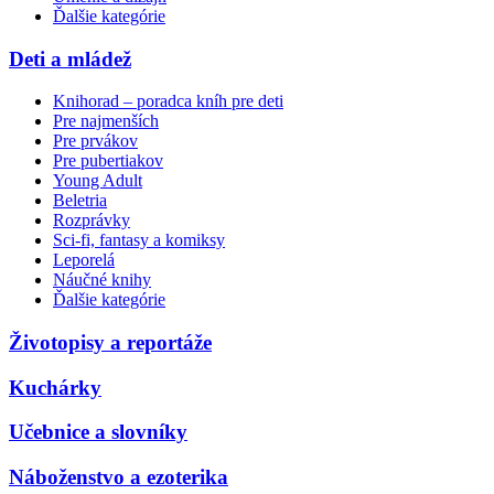
Ďalšie kategórie
Deti a mládež
Knihorad – poradca kníh pre deti
Pre najmenších
Pre prvákov
Pre pubertiakov
Young Adult
Beletria
Rozprávky
Sci-fi, fantasy a komiksy
Leporelá
Náučné knihy
Ďalšie kategórie
Životopisy a reportáže
Kuchárky
Učebnice a slovníky
Náboženstvo a ezoterika