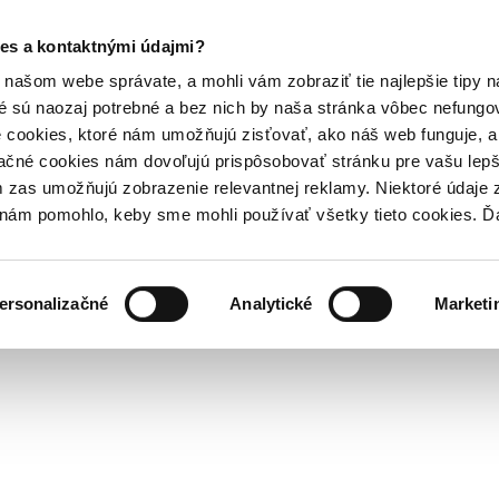
es a kontaktnými údajmi?
našom webe správate, a mohli vám zobraziť tie najlepšie tipy n
é sú naozaj potrebné a bez nich by naša stránka vôbec nefung
 cookies, ktoré nám umožňujú zisťovať, ako náš web funguje, a 
ačné cookies nám dovoľujú prispôsobovať stránku pre vašu lepši
zas umožňujú zobrazenie relevantnej reklamy. Niektoré údaje z
y nám pomohlo, keby sme mohli používať všetky tieto cookies. 
ersonalizačné
Analytické
Marketi