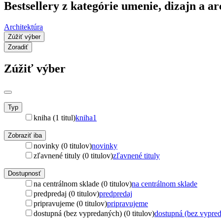
Bestsellery z kategórie umenie, dizajn a 
Architektúra
Zúžiť výber
Zoradiť
Zúžiť výber
Typ
kniha (1 titul)
kniha
1
Zobraziť iba
novinky (0 titulov)
novinky
zľavnené tituly (0 titulov)
zľavnené tituly
Dostupnosť
na centrálnom sklade (0 titulov)
na centrálnom sklade
predpredaj (0 titulov)
predpredaj
pripravujeme (0 titulov)
pripravujeme
dostupná (bez vypredaných) (0 titulov)
dostupná (bez vypre