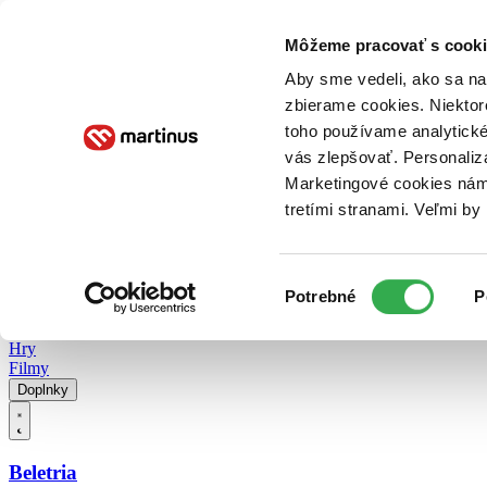
Doručenie
Kníhkupectvá
Knihovrátok
Poukážky
Knižný blog
Kontakt
Môžeme pracovať s cooki
Aby sme vedeli, ako sa na 
zbierame cookies. Niektor
E-knihy
Audioknihy
Hry
Filmy
Knihy
Doplnky
toho používame analytické
vás zlepšovať. Personaliz
Vyhľadávanie
Marketingové cookies nám 
tretími stranami. Veľmi b
Prihlásiť
Vyhľadávanie
Výber
Knihy
Potrebné
P
súhlasu
E-knihy
Audioknihy
Hry
Filmy
Doplnky
Beletria