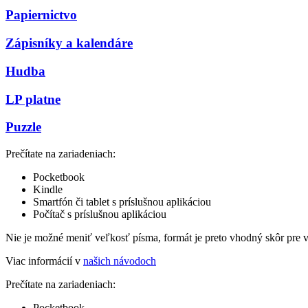
Papiernictvo
Zápisníky a kalendáre
Hudba
LP platne
Puzzle
Prečítate na zariadeniach:
Pocketbook
Kindle
Smartfón či tablet s príslušnou aplikáciou
Počítač s príslušnou aplikáciou
Nie je možné meniť veľkosť písma, formát je preto vhodný skôr pre 
Viac informácií v
našich návodoch
Prečítate na zariadeniach:
Pocketbook