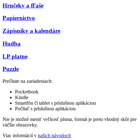
Hrnčeky a fľaše
Papiernictvo
Zápisníky a kalendáre
Hudba
LP platne
Puzzle
Prečítate na zariadeniach:
Pocketbook
Kindle
Smartfón či tablet s príslušnou aplikáciou
Počítač s príslušnou aplikáciou
Nie je možné meniť veľkosť písma, formát je preto vhodný skôr pre
väčšie obrazovky.
Viac informácií v
našich návodoch