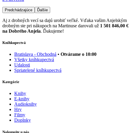
Predchádzajúce
Ďalšie
Aj z drobných vecí sa dajú urobiť veľké. Vďaka vašim Anjelským
drobným ste pri nákupoch na Martinuse darovali už
1 501 846,00 €
na Dobrého Anjela
. Ďakujeme!
Kníhkupectvá
Bratislava - Obchodná
• Otvárame o 10:00
Všetky kníhkupectvá
Udalosti
Spriatelené kníhkupectvá
Kategórie
Knihy
E-knihy
Audioknihy
Hry
Filmy
Doplnky
Nakupujte u nás