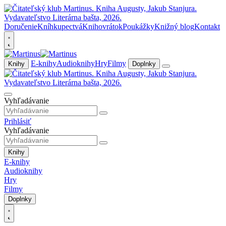
Doručenie
Kníhkupectvá
Knihovrátok
Poukážky
Knižný blog
Kontakt
E-knihy
Audioknihy
Hry
Filmy
Knihy
Doplnky
Vyhľadávanie
Prihlásiť
Vyhľadávanie
Knihy
E-knihy
Audioknihy
Hry
Filmy
Doplnky