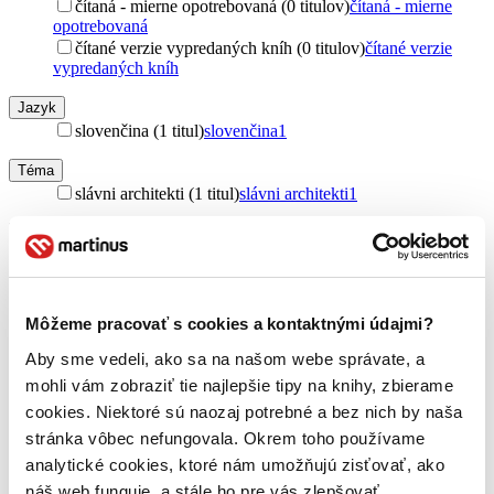
čítaná - mierne opotrebovaná (0 titulov)
čítaná - mierne
opotrebovaná
čítané verzie vypredaných kníh (0 titulov)
čítané verzie
vypredaných kníh
Jazyk
slovenčina (1 titul)
slovenčina
1
Téma
slávni architekti (1 titul)
slávni architekti
1
Autor
Ladislav Kaboš (1 titul)
Ladislav Kaboš
1
Svatava Maria Kabošová (1 titul)
Svatava Maria
Kabošová
1
Môžeme pracovať s cookies a kontaktnými údajmi?
Vydavateľstvo
Aby sme vedeli, ako sa na našom webe správate, a
MEDIA FILM (1 titul)
MEDIA FILM
1
mohli vám zobraziť tie najlepšie tipy na knihy, zbierame
Väzba
cookies. Niektoré sú naozaj potrebné a bez nich by naša
pevná väzba (1 titul)
pevná väzba
1
stránka vôbec nefungovala. Okrem toho používame
analytické cookies, ktoré nám umožňujú zisťovať, ako
Zúžiť výber
náš web funguje, a stále ho pre vás zlepšovať.