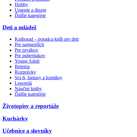
Hobby
Umenie a dizajn
Ďalšie kategórie
Deti a mládež
Knihorad – poradca kníh pre deti
Pre najmenších
Pre prvákov
Pre pubertiakov
Young Adult
Beletria
Rozprávky
Sci-fi, fantasy a komiksy
Leporelá
Náučné knihy
Ďalšie kategórie
Životopisy a reportáže
Kuchárky
Učebnice a slovníky