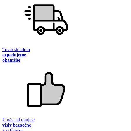
Tovar skladom
expedujeme
okamžite
U nás nakupujete
vždy bezpečne
a s dôverou