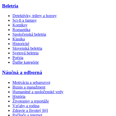
Beletria
Detektívky, trilery a horory
Sci-fi a fantasy
Komiksy
Romantika
Spoločenská beletria
Klasika
Historické
Slovenská beletria
Svetová beletria
Poézia
Ďalšie kategórie
Náučná a odborná
Motivácia a sebarozvoj
Biznis a manažment
Humanitné a spoločenské vedy
História
Životopisy a reportáže
Vzťahy a rodina
Zdravie a životný štýl
Počítače a internet