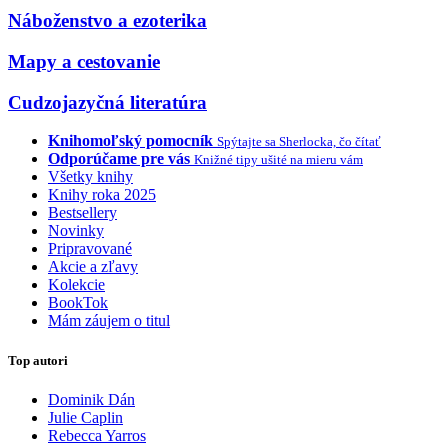
Náboženstvo a ezoterika
Mapy a cestovanie
Cudzojazyčná literatúra
Knihomoľský pomocník
Spýtajte sa Sherlocka, čo čítať
Odporúčame pre vás
Knižné tipy ušité na mieru vám
Všetky knihy
Knihy roka 2025
Bestsellery
Novinky
Pripravované
Akcie a zľavy
Kolekcie
BookTok
Mám záujem o titul
Top autori
Dominik Dán
Julie Caplin
Rebecca Yarros