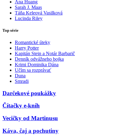
Ana Huang
Sarah J. Maas
Táňa Keleová Vasilková
Lucinda Riley
Top série
Romantické úteky
Harry Potter
Kapitán Stein a Notár Barbarič
Denník odvážneho bojka
Krimi Dominika Dána
Učím sa rozprávať
Duna
Smradi
Darčekové poukážky
Čítačky e-kníh
Vecičky od Martinusu
Káva, čaj a pochutiny