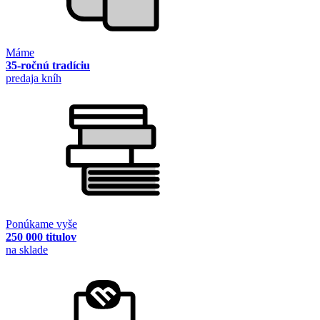
Máme
35-ročnú tradíciu
predaja kníh
Ponúkame vyše
250 000 titulov
na sklade