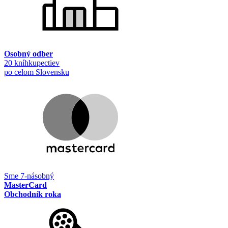
Osobný odber
20 kníhkupectiev
po celom Slovensku
Sme 7-násobný
MasterCard
Obchodník roka