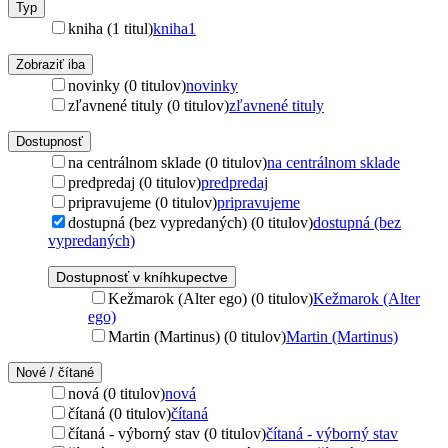
Typ
kniha (1 titul)
kniha
1
Zobraziť iba
novinky (0 titulov)
novinky
zľavnené tituly (0 titulov)
zľavnené tituly
Dostupnosť
na centrálnom sklade (0 titulov)
na centrálnom sklade
predpredaj (0 titulov)
predpredaj
pripravujeme (0 titulov)
pripravujeme
dostupná (bez vypredaných) (0 titulov)
dostupná (bez
vypredaných)
Dostupnosť v kníhkupectve
Kežmarok (Alter ego) (0 titulov)
Kežmarok (Alter
ego)
Martin (Martinus) (0 titulov)
Martin (Martinus)
Nové / čítané
nová (0 titulov)
nová
čítaná (0 titulov)
čítaná
čítaná - výborný stav (0 titulov)
čítaná - výborný stav