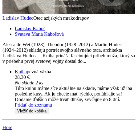
Ladislav Hudec
Otec ázijských mrakodrapov
Ladislav Kaboš
Svatava Maria Kabošová
Alessa de Wet (1928), Theodor (1928–2012) a Martin Hudec
(1924–2012) skladajú portrét svojho slávneho otca, architekta
Ladislava Hudeca... Kniha prináša fascinujúci príbeh muža, ktorý sa
v priebehu prvej svetovej vojny dostal do...
Kniha
pevná väzba
28,30 €
Na sklade 2 ks
Túto knihu máme síce aktuálne na sklade, máme však už iba
posledné kusy. Ak ju chcete mať rýchlo, ponáhľajte sa!
Dodanie ďalších môže trvať dlhšie, zvyčajne do 8 dní.
Pridať do zoznamu
Vložiť do košíka
Hore