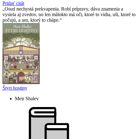
Pridať citát
Osud nechystá prekvapenia. Robí prípravy, dáva znamenia a
vysiela aj zvedov, no len málokto má oči, ktoré to vidia, uši, ktoré to
počujú, a um, ktorý to chápe.
Štyri hostiny
Meir Shalev