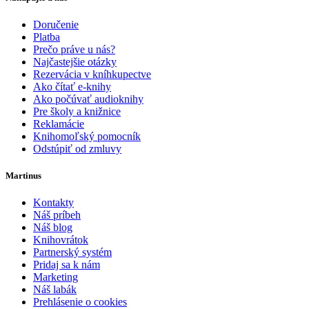
Doručenie
Platba
Prečo práve u nás?
Najčastejšie otázky
Rezervácia v kníhkupectve
Ako čítať e-knihy
Ako počúvať audioknihy
Pre školy a knižnice
Reklamácie
Knihomoľský pomocník
Odstúpiť od zmluvy
Martinus
Kontakty
Náš príbeh
Náš blog
Knihovrátok
Partnerský systém
Pridaj sa k nám
Marketing
Náš labák
Prehlásenie o cookies