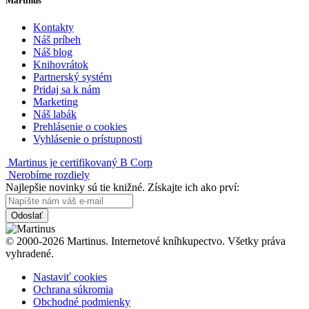
Martinus
Kontakty
Náš príbeh
Náš blog
Knihovrátok
Partnerský systém
Pridaj sa k nám
Marketing
Náš labák
Prehlásenie o cookies
Vyhlásenie o prístupnosti
Martinus je certifikovaný B Corp
Nerobíme rozdiely
Najlepšie novinky sú tie knižné. Získajte ich ako prví:
Odoslať
© 2000-2026 Martinus. Internetové kníhkupectvo. Všetky práva
vyhradené.
Nastaviť cookies
Ochrana súkromia
Obchodné podmienky