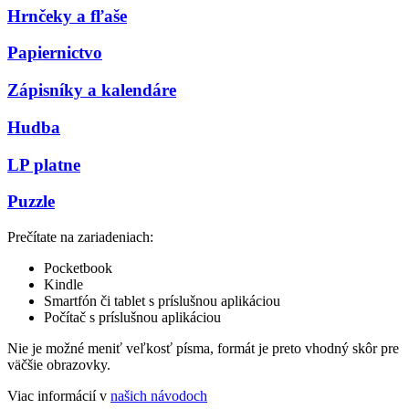
Hrnčeky a fľaše
Papiernictvo
Zápisníky a kalendáre
Hudba
LP platne
Puzzle
Prečítate na zariadeniach:
Pocketbook
Kindle
Smartfón či tablet s príslušnou aplikáciou
Počítač s príslušnou aplikáciou
Nie je možné meniť veľkosť písma, formát je preto vhodný skôr pre
väčšie obrazovky.
Viac informácií v
našich návodoch