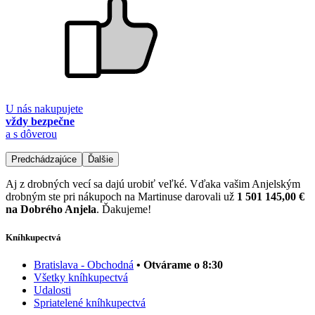
U nás nakupujete
vždy bezpečne
a s dôverou
Predchádzajúce
Ďalšie
Aj z drobných vecí sa dajú urobiť veľké. Vďaka vašim Anjelským
drobným ste pri nákupoch na Martinuse darovali už
1 501 145,00 €
na Dobrého Anjela
. Ďakujeme!
Kníhkupectvá
Bratislava - Obchodná
• Otvárame o 8:30
Všetky kníhkupectvá
Udalosti
Spriatelené kníhkupectvá