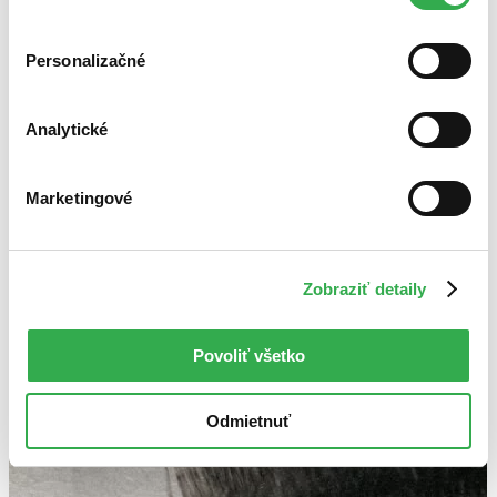
cookies. Ďakujeme!
Autor Svatava Maria Kabošová
Knihy
Personalizačné
Analytické
Marketingové
Zobraziť detaily
Povoliť všetko
Odmietnuť