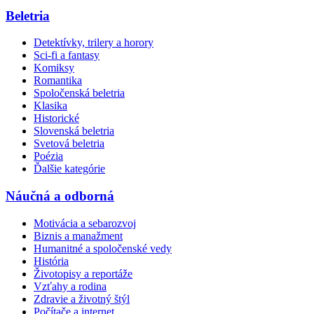
Beletria
Detektívky, trilery a horory
Sci-fi a fantasy
Komiksy
Romantika
Spoločenská beletria
Klasika
Historické
Slovenská beletria
Svetová beletria
Poézia
Ďalšie kategórie
Náučná a odborná
Motivácia a sebarozvoj
Biznis a manažment
Humanitné a spoločenské vedy
História
Životopisy a reportáže
Vzťahy a rodina
Zdravie a životný štýl
Počítače a internet