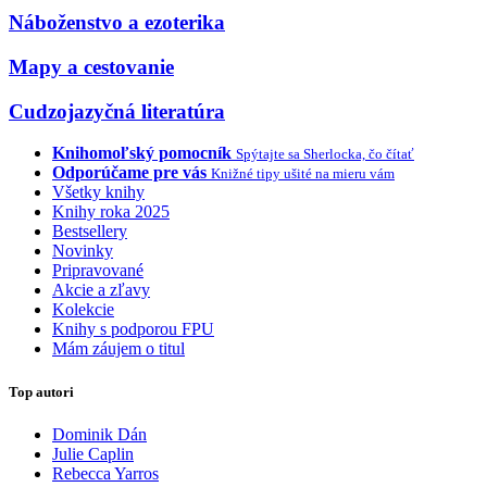
Náboženstvo a ezoterika
Mapy a cestovanie
Cudzojazyčná literatúra
Knihomoľský pomocník
Spýtajte sa Sherlocka, čo čítať
Odporúčame pre vás
Knižné tipy ušité na mieru vám
Všetky knihy
Knihy roka 2025
Bestsellery
Novinky
Pripravované
Akcie a zľavy
Kolekcie
Knihy s podporou FPU
Mám záujem o titul
Top autori
Dominik Dán
Julie Caplin
Rebecca Yarros