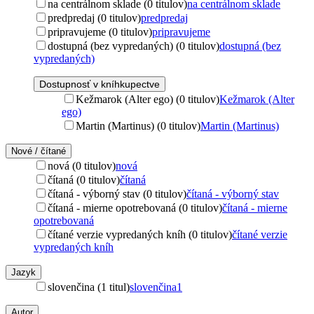
na centrálnom sklade (0 titulov)
na centrálnom sklade
predpredaj (0 titulov)
predpredaj
pripravujeme (0 titulov)
pripravujeme
dostupná (bez vypredaných) (0 titulov)
dostupná (bez
vypredaných)
Dostupnosť v kníhkupectve
Kežmarok (Alter ego) (0 titulov)
Kežmarok (Alter
ego)
Martin (Martinus) (0 titulov)
Martin (Martinus)
Nové / čítané
nová (0 titulov)
nová
čítaná (0 titulov)
čítaná
čítaná - výborný stav (0 titulov)
čítaná - výborný stav
čítaná - mierne opotrebovaná (0 titulov)
čítaná - mierne
opotrebovaná
čítané verzie vypredaných kníh (0 titulov)
čítané verzie
vypredaných kníh
Jazyk
slovenčina (1 titul)
slovenčina
1
Autor