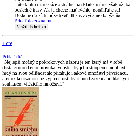
Túto knihu máme síce aktuálne na sklade, máme však už iba
posledné kusy. Ak ju chcete mať rýchlo, ponáhľajte sa!
Dodanie ďalších môže trvať dlhšie, zvyčajne do týždňa.
Pridať do zoznamu
Vložiť do košíka
Hore
Pridať citát
Nejlepší možný z pokrokových názoru je ten,který má v sobě
dostatečnou dávku provokatívnosti, aby jeho stoupenec nohl byt
hrdý na svou odlišnost,ale přitahuje i takové množství přivržencu,
aby riziko osamocené vyjimečnosti bylo hned zažehnáno hlasitým
souhlasem vítězicího množství.