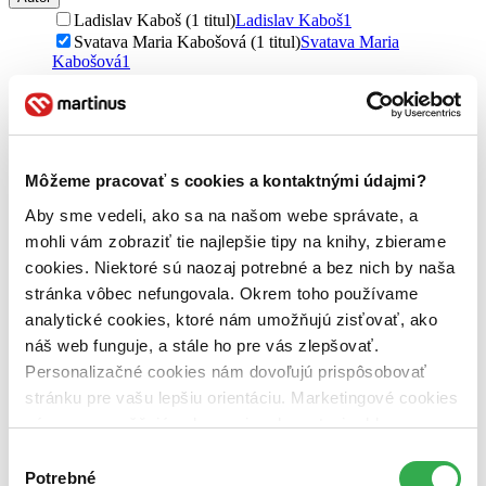
Ladislav Kaboš (1 titul)
Ladislav Kaboš
1
Svatava Maria Kabošová (1 titul)
Svatava Maria
Kabošová
1
Vydavateľstvo
MEDIA FILM (1 titul)
MEDIA FILM
1
Zúžiť výber
Môžeme pracovať s cookies a kontaktnými údajmi?
Zoradiť
Aby sme vedeli, ako sa na našom webe správate, a
mohli vám zobraziť tie najlepšie tipy na knihy, zbierame
cookies. Niektoré sú naozaj potrebné a bez nich by naša
stránka vôbec nefungovala. Okrem toho používame
Bestsellery
analytické cookies, ktoré nám umožňujú zisťovať, ako
Top hodnotené
náš web funguje, a stále ho pre vás zlepšovať.
Novinky
Najdrahšie
Personalizačné cookies nám dovoľujú prispôsobovať
Najlacnejšie
stránku pre vašu lepšiu orientáciu. Marketingové cookies
Najvyššia zľava
nám zas umožňujú zobrazenie relevantnej reklamy.
Niektoré údaje zdieľame aj s tretími stranami. Veľmi by
Výber
Použité filtre
nám pomohlo, keby sme mohli používať všetky tieto
Potrebné
súhlasu
Zrušiť filtre