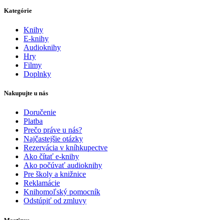
Kategórie
Knihy
E-knihy
Audioknihy
Hry
Filmy
Doplnky
Nakupujte u nás
Doručenie
Platba
Prečo práve u nás?
Najčastejšie otázky
Rezervácia v kníhkupectve
Ako čítať e-knihy
Ako počúvať audioknihy
Pre školy a knižnice
Reklamácie
Knihomoľský pomocník
Odstúpiť od zmluvy