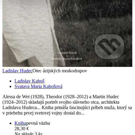
Ladislav Hudec
Otec ázijských mrakodrapov
Ladislav Kaboš
Svatava Maria Kabošová
Alessa de Wet (1928), Theodor (1928–2012) a Martin Hudec
(1924–2012) skladajú portrét svojho slávneho otca, architekta
Ladislava Hudeca... Kniha prináša fascinujúci príbeh muža, ktorý sa
v priebehu prvej svetovej vojny dostal do...
Kniha
pevná väzba
28,30 €
Na sklade 3 ks