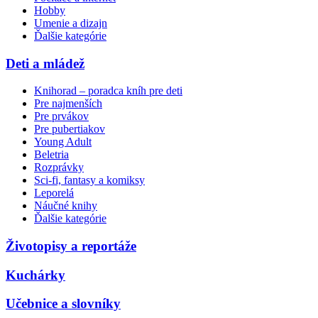
Hobby
Umenie a dizajn
Ďalšie kategórie
Deti a mládež
Knihorad – poradca kníh pre deti
Pre najmenších
Pre prvákov
Pre pubertiakov
Young Adult
Beletria
Rozprávky
Sci-fi, fantasy a komiksy
Leporelá
Náučné knihy
Ďalšie kategórie
Životopisy a reportáže
Kuchárky
Učebnice a slovníky