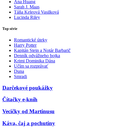
Ana Huang
Sarah J. Maas
Táňa Keleová Vasilková
Lucinda Riley
Top série
Romantické úteky
Harry Potter
Kapitán Stein a Notár Barbarič
Denník odvážneho bojka
Krimi Dominika Dána
Učím sa rozprávať
Duna
Smradi
Darčekové poukážky
Čítačky e-kníh
Vecičky od Martinusu
Káva, čaj a pochutiny