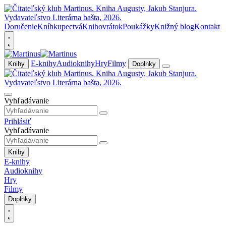
Doručenie
Kníhkupectvá
Knihovrátok
Poukážky
Knižný blog
Kontakt
E-knihy
Audioknihy
Hry
Filmy
Knihy
Doplnky
Vyhľadávanie
Prihlásiť
Vyhľadávanie
Knihy
E-knihy
Audioknihy
Hry
Filmy
Doplnky