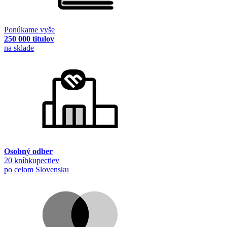
Ponúkame vyše
250 000 titulov
na sklade
Osobný odber
20 kníhkupectiev
po celom Slovensku