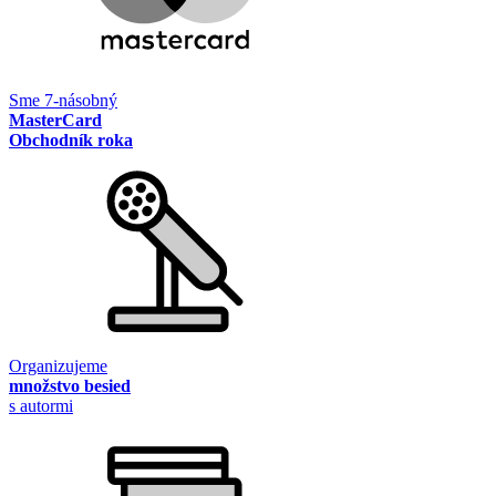
Sme 7-násobný
MasterCard
Obchodník roka
Organizujeme
množstvo besied
s autormi