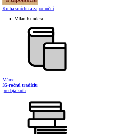
Kniha smíchu a zapomnění
Milan Kundera
Máme
35-ročnú tradíciu
predaja kníh