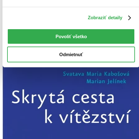
Kniha
pevná väzba
28,30 €
Na sklade 2 ks
Zobraziť detaily
Túto knihu máme síce aktuálne na sklade, máme však už iba
posledné kusy. Ak ju chcete mať rýchlo, ponáhľajte sa!
Dodanie ďalších môže trvať dlhšie, zvyčajne do 9 dní.
Povoliť všetko
Pridať do zoznamu
Vložiť do košíka
Odmietnuť