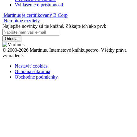
Vyhlásenie o prístupnosti
Martinus je certifikovaný B Corp
Nerobíme rozdiely
Najlepšie novinky sú tie knižné. Získajte ich ako prví:
Odoslať
© 2000-2026 Martinus. Internetové kníhkupectvo. Všetky práva
vyhradené.
Nastaviť cookies
Ochrana súkromia
Obchodné podmienky