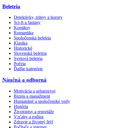
Beletria
Detektívky, trilery a horory
Sci-fi a fantasy
Komiksy
Romantika
Spoločenská beletria
Klasika
Historické
Slovenská beletria
Svetová beletria
Poézia
Ďalšie kategórie
Náučná a odborná
Motivácia a sebarozvoj
Biznis a manažment
Humanitné a spoločenské vedy
História
Životopisy a reportáže
Vzťahy a rodina
Zdravie a životný štýl
Počítače a internet