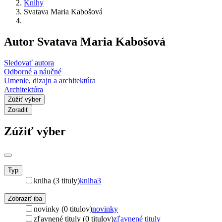
Knihy
Svatava Maria Kabošová
Autor Svatava Maria Kabošová
Sledovať autora
Odborné a náučné
Umenie, dizajn a architektúra
Architektúra
Zúžiť výber
Zoradiť
Zúžiť výber
Typ
kniha (3 tituly)
kniha
3
Zobraziť iba
novinky (0 titulov)
novinky
zľavnené tituly (0 titulov)
zľavnené tituly