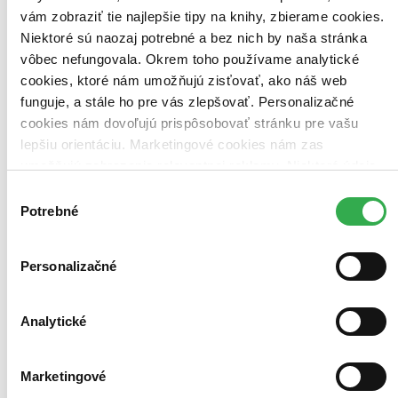
vám zobraziť tie najlepšie tipy na knihy, zbierame cookies.
Niektoré sú naozaj potrebné a bez nich by naša stránka
vôbec nefungovala. Okrem toho používame analytické
cookies, ktoré nám umožňujú zisťovať, ako náš web
funguje, a stále ho pre vás zlepšovať. Personalizačné
cookies nám dovoľujú prispôsobovať stránku pre vašu
lepšiu orientáciu. Marketingové cookies nám zas
umožňujú zobrazenie relevantnej reklamy. Niektoré údaje
zdieľame aj s tretími stranami. Veľmi by nám pomohlo,
Výber
keby sme mohli používať všetky tieto cookies. Ďakujeme!
Potrebné
súhlasu
Ladislav Hudec
Otec ázijských mrakodrapov
Personalizačné
Ladislav Kaboš
Svatava Maria Kabošová
Analytické
Alessa de Wet (1928), Theodor (1928–2012) a Martin Hudec
(1924–2012) skladajú portrét svojho slávneho otca, architekta
Ladislava Hudeca... Kniha prináša fascinujúci príbeh muža, ktorý sa
Marketingové
v priebehu prvej svetovej vojny dostal do...