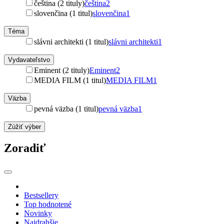
čeština (2 tituly)
čeština
2
slovenčina (1 titul)
slovenčina
1
Téma
slávni architekti (1 titul)
slávni architekti
1
Vydavateľstvo
Eminent (2 tituly)
Eminent
2
MEDIA FILM (1 titul)
MEDIA FILM
1
Väzba
pevná väzba (1 titul)
pevná väzba
1
Zúžiť výber
Zoradiť
Bestsellery
Top hodnotené
Novinky
Najdrahšie