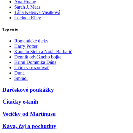
Ana Huang
Sarah J. Maas
Táňa Keleová Vasilková
Lucinda Riley
Top série
Romantické úteky
Harry Potter
Kapitán Stein a Notár Barbarič
Denník odvážneho bojka
Krimi Dominika Dána
Učím sa rozprávať
Duna
Smradi
Darčekové poukážky
Čítačky e-kníh
Vecičky od Martinusu
Káva, čaj a pochutiny