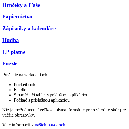
Hrnčeky a fľaše
Papiernictvo
Zápisníky a kalendáre
Hudba
LP platne
Puzzle
Prečítate na zariadeniach:
Pocketbook
Kindle
Smartfón či tablet s príslušnou aplikáciou
Počítač s príslušnou aplikáciou
Nie je možné meniť veľkosť písma, formát je preto vhodný skôr pre
väčšie obrazovky.
Viac informácií v
našich návodoch