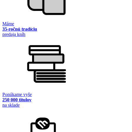
Máme
35-ročnú tradíciu
predaja kníh
Ponúkame vyše
250 000 titulov
na sklade