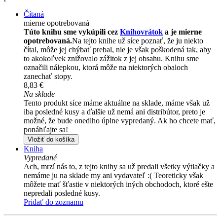
Čítaná
mierne opotrebovaná
Túto knihu sme vykúpili cez
Knihovrátok
a je mierne
opotrebovaná.
Na tejto knihe už síce poznať, že ju niekto
čítal, môže jej chýbať prebal, nie je však poškodená tak, aby
to akokoľvek znižovalo zážitok z jej obsahu. Knihu sme
označili nálepkou, ktorá môže na niektorých obaloch
zanechať stopy.
8,83 €
Na sklade
Tento produkt síce máme aktuálne na sklade, máme však už
iba posledné kusy a ďalšie už nemá ani distribútor, preto je
možné, že bude onedlho úplne vypredaný. Ak ho chcete mať,
ponáhľajte sa!
Vložiť do košíka
Kniha
Vypredané
Ach, mrzí nás to, z tejto knihy sa už predali všetky výtlačky a
nemáme ju na sklade my ani vydavateľ :( Teoreticky však
môžete mať šťastie v niektorých iných obchodoch, ktoré ešte
nepredali posledné kusy.
Pridať do zoznamu