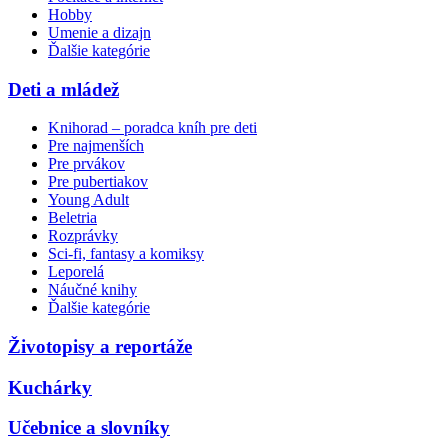
Hobby
Umenie a dizajn
Ďalšie kategórie
Deti a mládež
Knihorad – poradca kníh pre deti
Pre najmenších
Pre prvákov
Pre pubertiakov
Young Adult
Beletria
Rozprávky
Sci-fi, fantasy a komiksy
Leporelá
Náučné knihy
Ďalšie kategórie
Životopisy a reportáže
Kuchárky
Učebnice a slovníky