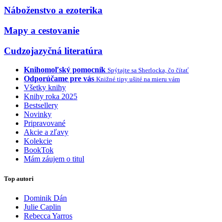
Náboženstvo a ezoterika
Mapy a cestovanie
Cudzojazyčná literatúra
Knihomoľský pomocník
Spýtajte sa Sherlocka, čo čítať
Odporúčame pre vás
Knižné tipy ušité na mieru vám
Všetky knihy
Knihy roka 2025
Bestsellery
Novinky
Pripravované
Akcie a zľavy
Kolekcie
BookTok
Mám záujem o titul
Top autori
Dominik Dán
Julie Caplin
Rebecca Yarros