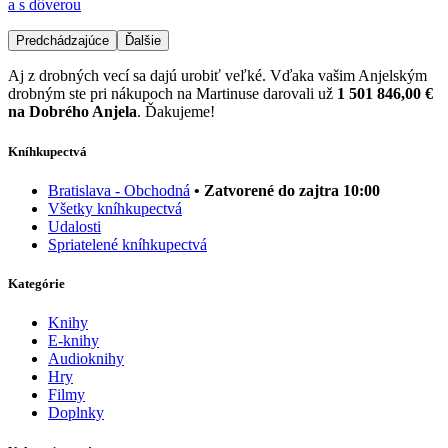
a s dôverou
Predchádzajúce
Ďalšie
Aj z drobných vecí sa dajú urobiť veľké. Vďaka vašim Anjelským
drobným ste pri nákupoch na Martinuse darovali už
1 501 846,00 €
na Dobrého Anjela
. Ďakujeme!
Kníhkupectvá
Bratislava - Obchodná
• Zatvorené do zajtra 10:00
Všetky kníhkupectvá
Udalosti
Spriatelené kníhkupectvá
Kategórie
Knihy
E-knihy
Audioknihy
Hry
Filmy
Doplnky