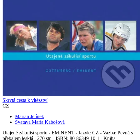
Skrytá cesta k vítězství
CZ
Marian Jelínek
Svatava Maria Kabošová
Utajené zákulisí sportu - EMINENT - Jazyk: CZ - Vazba: Pevná s
přebalem lesklá - 270 str. - ISBN: 80-86349-10-1 - Kniha