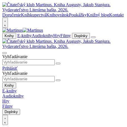
Doručenie
Kníhkupectvá
Knihovrátok
Poukážky
Knižný blog
Kontakt
E-knihy
Audioknihy
Hry
Filmy
Knihy
Doplnky
Vyhľadávanie
Prihlásiť
Vyhľadávanie
Knihy
E-knihy
Audioknihy
Hry
Filmy
Doplnky