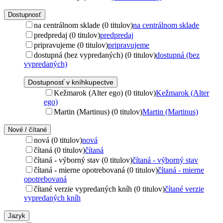
Dostupnosť
na centrálnom sklade (0 titulov)
na centrálnom sklade
predpredaj (0 titulov)
predpredaj
pripravujeme (0 titulov)
pripravujeme
dostupná (bez vypredaných) (0 titulov)
dostupná (bez
vypredaných)
Dostupnosť v kníhkupectve
Kežmarok (Alter ego) (0 titulov)
Kežmarok (Alter
ego)
Martin (Martinus) (0 titulov)
Martin (Martinus)
Nové / čítané
nová (0 titulov)
nová
čítaná (0 titulov)
čítaná
čítaná - výborný stav (0 titulov)
čítaná - výborný stav
čítaná - mierne opotrebovaná (0 titulov)
čítaná - mierne
opotrebovaná
čítané verzie vypredaných kníh (0 titulov)
čítané verzie
vypredaných kníh
Jazyk