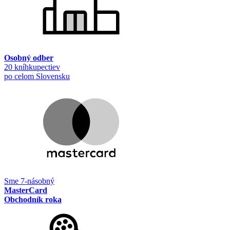
Osobný odber
20 kníhkupectiev
po celom Slovensku
Sme 7-násobný
MasterCard
Obchodník roka