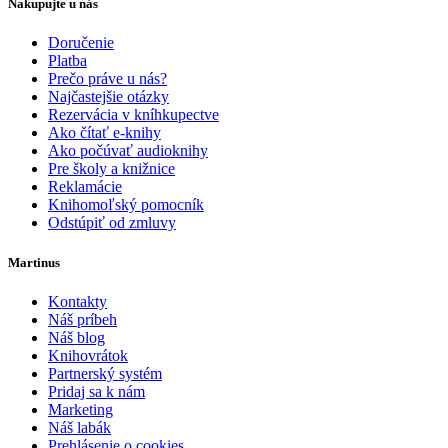
Nakupujte u nás
Doručenie
Platba
Prečo práve u nás?
Najčastejšie otázky
Rezervácia v kníhkupectve
Ako čítať e-knihy
Ako počúvať audioknihy
Pre školy a knižnice
Reklamácie
Knihomoľský pomocník
Odstúpiť od zmluvy
Martinus
Kontakty
Náš príbeh
Náš blog
Knihovrátok
Partnerský systém
Pridaj sa k nám
Marketing
Náš labák
Prehlásenie o cookies