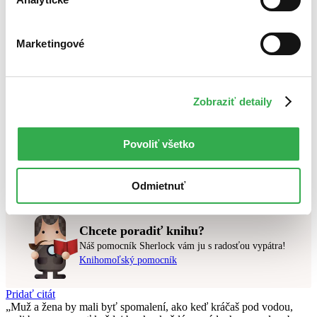
Bestsellery
Marketingové
Top hodnotené
Novinky
Najdrahšie
Najlacnejšie
Najvyššia zľava
Zobraziť detaily
Použité filtre
Povoliť všetko
Zrušiť filtre
Autor Hafez zo Šírazu
čítané verzie vypredaných kníh
Nebol nájdený
žiadny titul
vyhovujúci zadaným podmienkam.
Skúste prosím zmeniť vyhľadávaný výraz.
Odmietnuť
Chcete poradiť knihu?
Náš pomocník Sherlock vám ju s radosťou vypátra!
Knihomoľský pomocník
Pridať citát
Muž a žena by mali byť spomalení, ako keď kráčaš pod vodou,