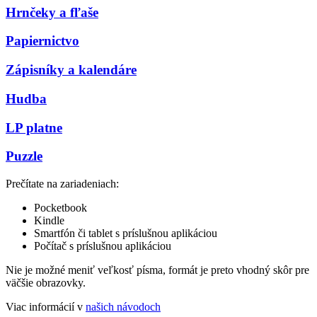
Hrnčeky a fľaše
Papiernictvo
Zápisníky a kalendáre
Hudba
LP platne
Puzzle
Prečítate na zariadeniach:
Pocketbook
Kindle
Smartfón či tablet s príslušnou aplikáciou
Počítač s príslušnou aplikáciou
Nie je možné meniť veľkosť písma, formát je preto vhodný skôr pre
väčšie obrazovky.
Viac informácií v
našich návodoch