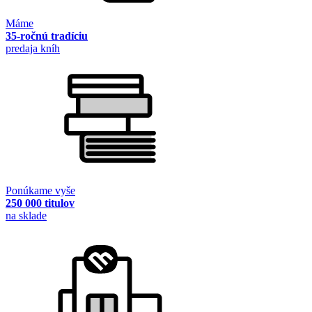
Máme
35-ročnú tradíciu
predaja kníh
Ponúkame vyše
250 000 titulov
na sklade