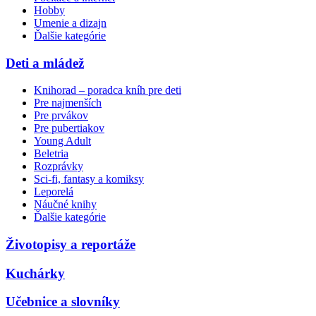
Hobby
Umenie a dizajn
Ďalšie kategórie
Deti a mládež
Knihorad – poradca kníh pre deti
Pre najmenších
Pre prvákov
Pre pubertiakov
Young Adult
Beletria
Rozprávky
Sci-fi, fantasy a komiksy
Leporelá
Náučné knihy
Ďalšie kategórie
Životopisy a reportáže
Kuchárky
Učebnice a slovníky