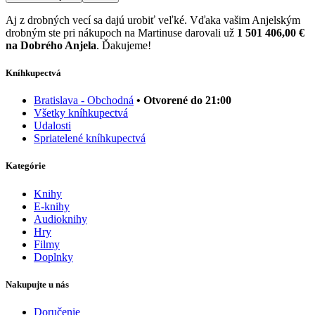
Aj z drobných vecí sa dajú urobiť veľké. Vďaka vašim Anjelským
drobným ste pri nákupoch na Martinuse darovali už
1 501 406,00 €
na Dobrého Anjela
. Ďakujeme!
Kníhkupectvá
Bratislava - Obchodná
• Otvorené do 21:00
Všetky kníhkupectvá
Udalosti
Spriatelené kníhkupectvá
Kategórie
Knihy
E-knihy
Audioknihy
Hry
Filmy
Doplnky
Nakupujte u nás
Doručenie