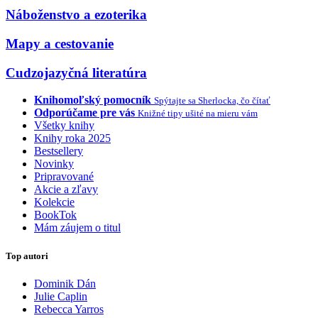
Náboženstvo a ezoterika
Mapy a cestovanie
Cudzojazyčná literatúra
Knihomoľský pomocník
Spýtajte sa Sherlocka, čo čítať
Odporúčame pre vás
Knižné tipy ušité na mieru vám
Všetky knihy
Knihy roka 2025
Bestsellery
Novinky
Pripravované
Akcie a zľavy
Kolekcie
BookTok
Mám záujem o titul
Top autori
Dominik Dán
Julie Caplin
Rebecca Yarros