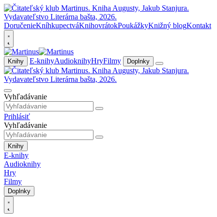
Doručenie
Kníhkupectvá
Knihovrátok
Poukážky
Knižný blog
Kontakt
E-knihy
Audioknihy
Hry
Filmy
Knihy
Doplnky
Vyhľadávanie
Prihlásiť
Vyhľadávanie
Knihy
E-knihy
Audioknihy
Hry
Filmy
Doplnky