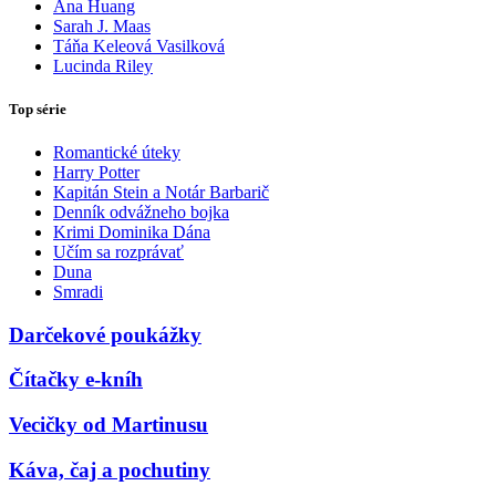
Ana Huang
Sarah J. Maas
Táňa Keleová Vasilková
Lucinda Riley
Top série
Romantické úteky
Harry Potter
Kapitán Stein a Notár Barbarič
Denník odvážneho bojka
Krimi Dominika Dána
Učím sa rozprávať
Duna
Smradi
Darčekové poukážky
Čítačky e-kníh
Vecičky od Martinusu
Káva, čaj a pochutiny