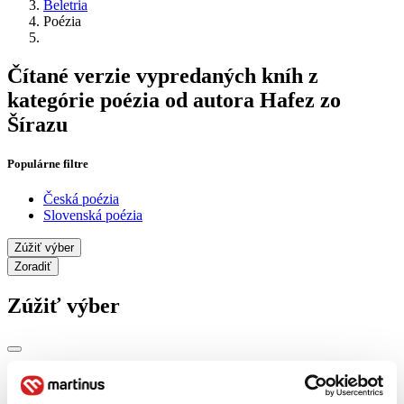
Beletria
Poézia
Čítané verzie vypredaných kníh z
kategórie poézia od autora Hafez zo
Šírazu
Populárne filtre
Česká poézia
Slovenská poézia
Zúžiť výber
Zoradiť
Zúžiť výber
Zobraziť iba
novinky (0 titulov)
novinky