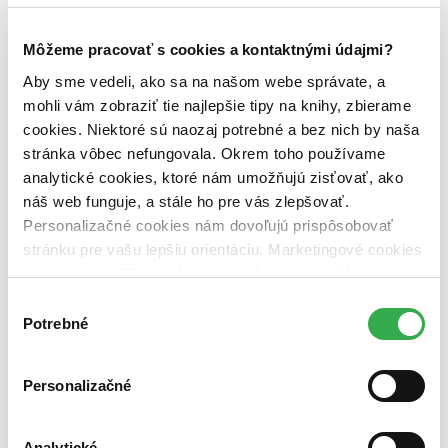
zľavnené tituly (0 titulov)
zľavnené tituly
Dostupnosť
Môžeme pracovať s cookies a kontaktnými údajmi?
na centrálnom sklade (0 titulov)
na centrálnom sklade
Aby sme vedeli, ako sa na našom webe správate, a
predpredaj (0 titulov)
predpredaj
mohli vám zobraziť tie najlepšie tipy na knihy, zbierame
pripravujeme (0 titulov)
pripravujeme
dostupná (bez vypredaných) (0 titulov)
dostupná (bez
cookies. Niektoré sú naozaj potrebné a bez nich by naša
vypredaných)
stránka vôbec nefungovala. Okrem toho používame
analytické cookies, ktoré nám umožňujú zisťovať, ako
Nové / čítané
náš web funguje, a stále ho pre vás zlepšovať.
nová (0 titulov)
nová
čítaná (0 titulov)
čítaná
Personalizačné cookies nám dovoľujú prispôsobovať
čítaná - výborný stav (0 titulov)
čítaná - výborný stav
stránku pre vašu lepšiu orientáciu. Marketingové cookies
čítaná - mierne opotrebovaná (0 titulov)
čítaná - mierne
nám zas umožňujú zobrazenie relevantnej reklamy.
opotrebovaná
Niektoré údaje zdieľame aj s tretími stranami. Veľmi by
čítané verzie vypredaných kníh (0 titulov)
čítané verzie
Výber
vypredaných kníh
nám pomohlo, keby sme mohli používať všetky tieto
Potrebné
súhlasu
cookies. Ďakujeme!
Zúžiť výber
Personalizačné
Zoradiť
Analytické