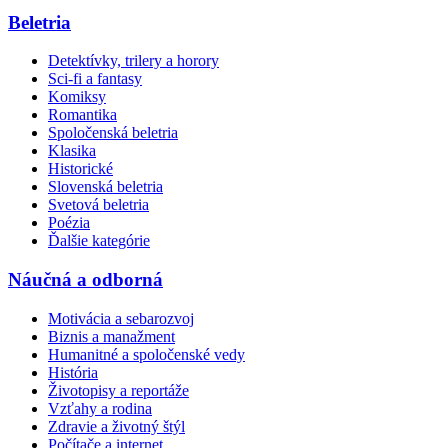
Beletria
Detektívky, trilery a horory
Sci-fi a fantasy
Komiksy
Romantika
Spoločenská beletria
Klasika
Historické
Slovenská beletria
Svetová beletria
Poézia
Ďalšie kategórie
Náučná a odborná
Motivácia a sebarozvoj
Biznis a manažment
Humanitné a spoločenské vedy
História
Životopisy a reportáže
Vzťahy a rodina
Zdravie a životný štýl
Počítače a internet