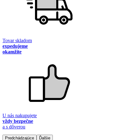
Tovar skladom
expedujeme
okamžite
U nás nakupujete
vždy bezpečne
a s dôverou
Predchádzajúce
Ďalšie