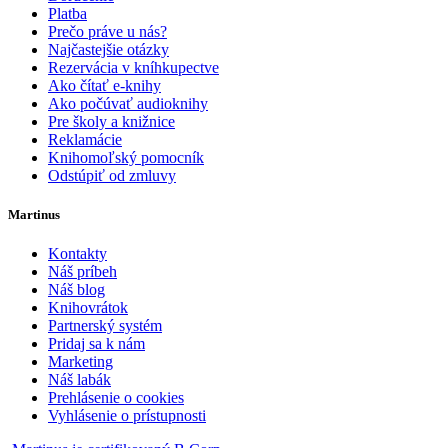
Platba
Prečo práve u nás?
Najčastejšie otázky
Rezervácia v kníhkupectve
Ako čítať e-knihy
Ako počúvať audioknihy
Pre školy a knižnice
Reklamácie
Knihomoľský pomocník
Odstúpiť od zmluvy
Martinus
Kontakty
Náš príbeh
Náš blog
Knihovrátok
Partnerský systém
Pridaj sa k nám
Marketing
Náš labák
Prehlásenie o cookies
Vyhlásenie o prístupnosti