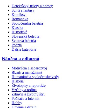
Detektívky, trilery a horory
Sci-fi a fantasy
Komiksy
Romantika
Spoločenská beletria
Klasika
Historické
Slovenská beletria
Svetová beletria
Poézia
Ďalšie kategórie
Náučná a odborná
Motivácia a sebarozvoj
Biznis a manažment
Humanitné a spoločenské vedy
História
Životopisy a reportáže
Vzťahy a rodina
Zdravie a životný štýl
Počítače a internet
Hobby
Umenie a dizajn