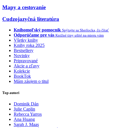
Mapy a cestovanie
Cudzojazyčná literatúra
Knihomoľský pomocník
Spýtajte sa Sherlocka, čo čítať
Odporúčame pre vás
Knižné tipy ušité na mieru vám
Všetky knihy
Knihy roka 2025
Bestsellery
Novinky
Pripravované
Akcie a zľavy
Kolekcie
BookTok
Mám záujem o titul
Top autori
Dominik Dán
Julie Caplin
Rebecca Yarros
Ana Huang
Sarah J. Maas