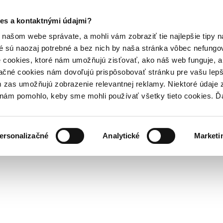
es a kontaktnými údajmi?
našom webe správate, a mohli vám zobraziť tie najlepšie tipy n
é sú naozaj potrebné a bez nich by naša stránka vôbec nefung
 cookies, ktoré nám umožňujú zisťovať, ako náš web funguje, a 
ačné cookies nám dovoľujú prispôsobovať stránku pre vašu lepši
zas umožňujú zobrazenie relevantnej reklamy. Niektoré údaje z
y nám pomohlo, keby sme mohli používať všetky tieto cookies. 
ersonalizačné
Analytické
Marketi