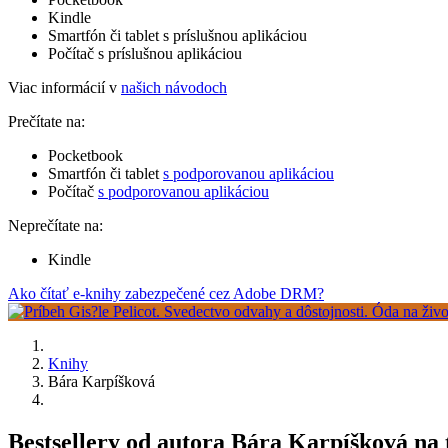
Kindle
Smartfón či tablet s príslušnou aplikáciou
Počítač s príslušnou aplikáciou
Viac informácií v
našich návodoch
Prečítate na:
Pocketbook
Smartfón či tablet
s podporovanou aplikáciou
Počítač
s podporovanou aplikáciou
Neprečítate na:
Kindle
Ako čítať e-knihy zabezpečené cez Adobe DRM?
Knihy
Bára Karpíšková
Bestsellery od autora Bára Karpíšková na