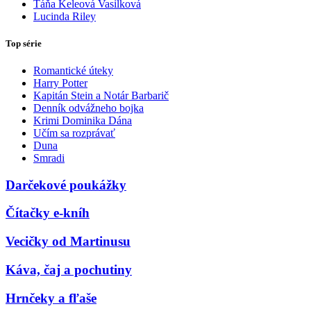
Táňa Keleová Vasilková
Lucinda Riley
Top série
Romantické úteky
Harry Potter
Kapitán Stein a Notár Barbarič
Denník odvážneho bojka
Krimi Dominika Dána
Učím sa rozprávať
Duna
Smradi
Darčekové poukážky
Čítačky e-kníh
Vecičky od Martinusu
Káva, čaj a pochutiny
Hrnčeky a fľaše