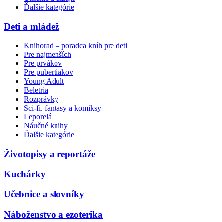
Ďalšie kategórie
Deti a mládež
Knihorad – poradca kníh pre deti
Pre najmenších
Pre prvákov
Pre pubertiakov
Young Adult
Beletria
Rozprávky
Sci-fi, fantasy a komiksy
Leporelá
Náučné knihy
Ďalšie kategórie
Životopisy a reportáže
Kuchárky
Učebnice a slovníky
Náboženstvo a ezoterika