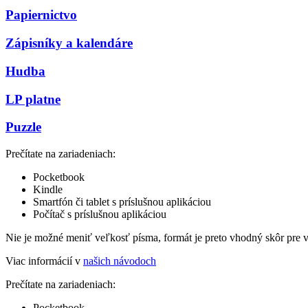
Papiernictvo
Zápisníky a kalendáre
Hudba
LP platne
Puzzle
Prečítate na zariadeniach:
Pocketbook
Kindle
Smartfón či tablet s príslušnou aplikáciou
Počítač s príslušnou aplikáciou
Nie je možné meniť veľkosť písma, formát je preto vhodný skôr pre 
Viac informácií v
našich návodoch
Prečítate na zariadeniach:
Pocketbook