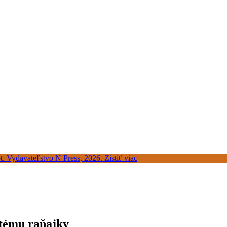
 tému raňajky