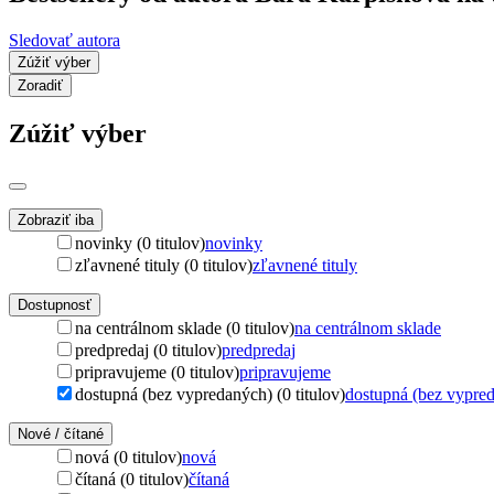
Sledovať autora
Zúžiť výber
Zoradiť
Zúžiť výber
Zobraziť iba
novinky (0 titulov)
novinky
zľavnené tituly (0 titulov)
zľavnené tituly
Dostupnosť
na centrálnom sklade (0 titulov)
na centrálnom sklade
predpredaj (0 titulov)
predpredaj
pripravujeme (0 titulov)
pripravujeme
dostupná (bez vypredaných) (0 titulov)
dostupná (bez vypre
Nové / čítané
nová (0 titulov)
nová
čítaná (0 titulov)
čítaná