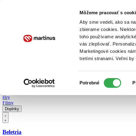
Doručenie
Kníhkupectvá
Knihovrátok
Poukážky
Knižný blog
Kontakt
Môžeme pracovať s cooki
Aby sme vedeli, ako sa na 
zbierame cookies. Niektor
E-knihy
Audioknihy
Hry
Filmy
Knihy
Doplnky
toho používame analytické
vás zlepšovať. Personaliz
Vyhľadávanie
Marketingové cookies nám 
tretími stranami. Veľmi b
Prihlásiť
Vyhľadávanie
Výber
Knihy
Potrebné
P
súhlasu
E-knihy
Audioknihy
Hry
Filmy
Doplnky
Beletria