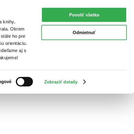
Povoliť všetko
a knihy,
ovala. Okrem
Odmietnuť
stále ho pre
u orientáciu.
dieľame aj s
Ďakujeme!
ngové
Zobraziť detaily