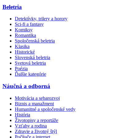
Beletria
Detektívky, trilery a horory
Sci-fi a fantasy
Komiksy
Romantika
Spoločenská beletria
Klasika
Historické
Slovenská beletria
Svetová beletria
Poézia
Ďalšie kategórie
Náučná a odborná
Motivácia a sebarozvoj
Biznis a manažment
Humanitné a spoločenské vedy
História
Životopisy a reportáže
Vzťahy a rodina
Zdravie a životný štýl
Počítače a internet