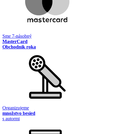
Sme 7-násobný
MasterCard
Obchodník roka
Organizujeme
množstvo besied
s autormi