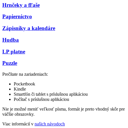
Hrnčeky a fľaše
Papiernictvo
Zápisníky a kalendáre
Hudba
LP platne
Puzzle
Prečítate na zariadeniach:
Pocketbook
Kindle
Smartfón či tablet s príslušnou aplikáciou
Počítač s príslušnou aplikáciou
Nie je možné meniť veľkosť písma, formát je preto vhodný skôr pre
väčšie obrazovky.
Viac informácií v
našich návodoch