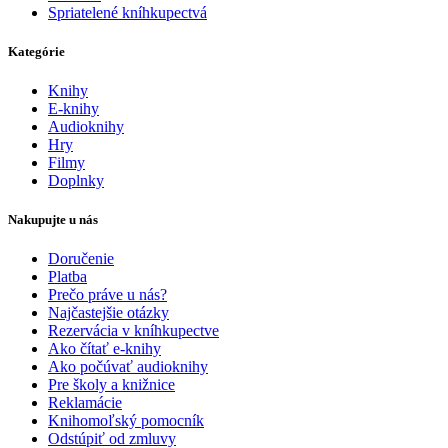
Spriatelené kníhkupectvá
Kategórie
Knihy
E-knihy
Audioknihy
Hry
Filmy
Doplnky
Nakupujte u nás
Doručenie
Platba
Prečo práve u nás?
Najčastejšie otázky
Rezervácia v kníhkupectve
Ako čítať e-knihy
Ako počúvať audioknihy
Pre školy a knižnice
Reklamácie
Knihomoľský pomocník
Odstúpiť od zmluvy