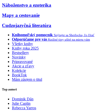
Náboženstvo a ezoterika
Mapy a cestovanie
Cudzojazyčná literatúra
Knihomoľský pomocník
Spýtajte sa Sherlocka, čo čítať
Odporúčame pre vás
Knižné tipy ušité na mieru vám
Všetky knihy
Knihy roka 2025
Bestsellery
Novinky
Pripravované
Akcie a zľavy
Kolekcie
BookTok
Mám záujem o titul
Top autori
Dominik Dán
Julie Caplin
Rebecca Yarros