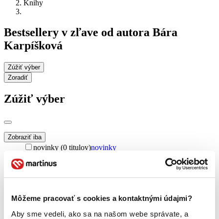
Knihy
Bestsellery v zľave od autora Bára
Karpíšková
Zúžiť výber
Zoradiť
Zúžiť výber
Zobraziť iba
novinky (0 titulov)
novinky
zľavnené tituly (0 titulov)
zľavnené tituly
Dostupnosť
na centrálnom sklade (0 titulov)
na centrálnom sklade
predpredaj (0 titulov)
predpredaj
Môžeme pracovať s cookies a kontaktnými údajmi?
pripravujeme (0 titulov)
pripravujeme
Aby sme vedeli, ako sa na našom webe správate, a
dostupná (bez vypredaných) (0 titulov)
dostupná (bez