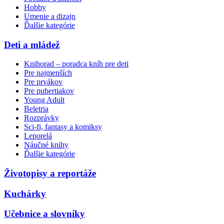
Hobby
Umenie a dizajn
Ďalšie kategórie
Deti a mládež
Knihorad – poradca kníh pre deti
Pre najmenších
Pre prvákov
Pre pubertiakov
Young Adult
Beletria
Rozprávky
Sci-fi, fantasy a komiksy
Leporelá
Náučné knihy
Ďalšie kategórie
Životopisy a reportáže
Kuchárky
Učebnice a slovníky