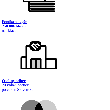
Ponúkame vyše
250 000 titulov
na sklade
Osobný odber
20 kníhkupectiev
po celom Slovensku