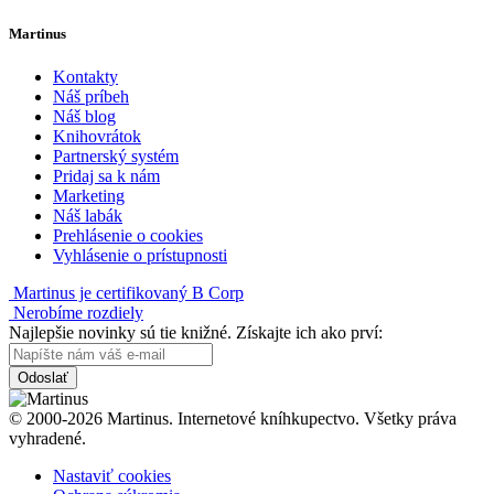
Martinus
Kontakty
Náš príbeh
Náš blog
Knihovrátok
Partnerský systém
Pridaj sa k nám
Marketing
Náš labák
Prehlásenie o cookies
Vyhlásenie o prístupnosti
Martinus je certifikovaný B Corp
Nerobíme rozdiely
Najlepšie novinky sú tie knižné. Získajte ich ako prví:
Odoslať
© 2000-2026 Martinus. Internetové kníhkupectvo. Všetky práva
vyhradené.
Nastaviť cookies