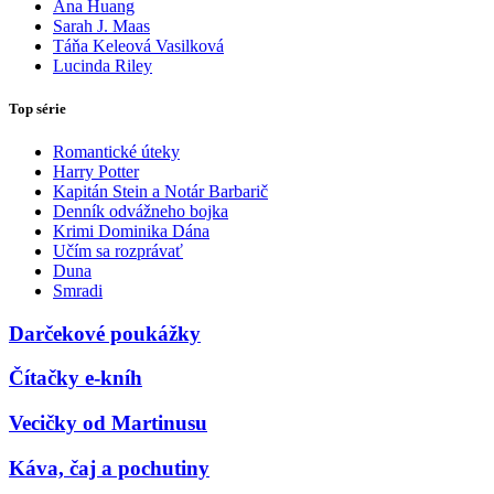
Ana Huang
Sarah J. Maas
Táňa Keleová Vasilková
Lucinda Riley
Top série
Romantické úteky
Harry Potter
Kapitán Stein a Notár Barbarič
Denník odvážneho bojka
Krimi Dominika Dána
Učím sa rozprávať
Duna
Smradi
Darčekové poukážky
Čítačky e-kníh
Vecičky od Martinusu
Káva, čaj a pochutiny