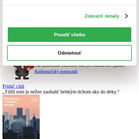
Použité filtre
Zobraziť detaily
Zrušiť filtre
Autor Bára Karpíšková
v zľave
Nebol nájdený
žiadny titul
vyhovujúci zadaným podmienkam.
Povoliť všetko
Skúste prosím zmeniť vyhľadávaný výraz.
Odmietnuť
Chcete poradiť knihu?
Náš pomocník Sherlock vám ju s radosťou vypátra!
Knihomoľský pomocník
Pridať citát
Túžil som ju nežne zaobaliť hebkým tichom ako do deky.