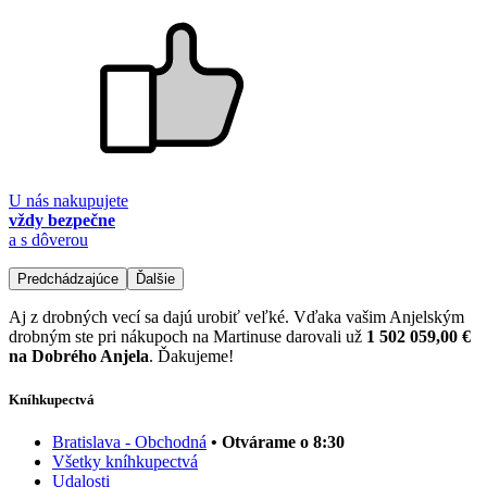
U nás nakupujete
vždy bezpečne
a s dôverou
Predchádzajúce
Ďalšie
Aj z drobných vecí sa dajú urobiť veľké. Vďaka vašim Anjelským
drobným ste pri nákupoch na Martinuse darovali už
1 502 059,00 €
na Dobrého Anjela
. Ďakujeme!
Kníhkupectvá
Bratislava - Obchodná
• Otvárame o 8:30
Všetky kníhkupectvá
Udalosti