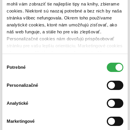
vypredaných)
mohli vám zobraziť tie najlepšie tipy na knihy, zbierame
cookies. Niektoré sú naozaj potrebné a bez nich by naša
Nové / čítané
stránka vôbec nefungovala. Okrem toho používame
nová (0 titulov)
nová
analytické cookies, ktoré nám umožňujú zisťovať, ako
čítaná (0 titulov)
čítaná
čítaná - výborný stav (0 titulov)
čítaná - výborný stav
náš web funguje, a stále ho pre vás zlepšovať.
čítaná - mierne opotrebovaná (0 titulov)
čítaná - mierne
Personalizačné cookies nám dovoľujú prispôsobovať
opotrebovaná
stránku pre vašu lepšiu orientáciu. Marketingové cookies
čítané verzie vypredaných kníh (0 titulov)
čítané verzie
nám zas umožňujú zobrazenie relevantnej reklamy.
vypredaných kníh
Niektoré údaje zdieľame aj s tretími stranami. Veľmi by
Výber
Zúžiť výber
nám pomohlo, keby sme mohli používať všetky tieto
Potrebné
súhlasu
cookies. Ďakujeme!
Zoradiť
Personalizačné
Bestsellery
Analytické
Top hodnotené
Novinky
Najdrahšie
Marketingové
Najlacnejšie
Najvyššia zľava