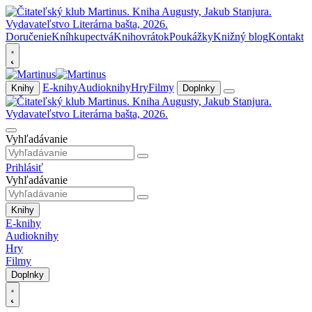
Doručenie
Kníhkupectvá
Knihovrátok
Poukážky
Knižný blog
Kontakt
E-knihy
Audioknihy
Hry
Filmy
Knihy
Doplnky
Vyhľadávanie
Prihlásiť
Vyhľadávanie
Knihy
E-knihy
Audioknihy
Hry
Filmy
Doplnky