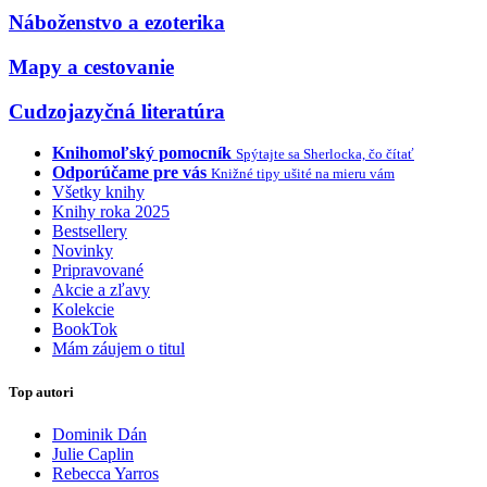
Náboženstvo a ezoterika
Mapy a cestovanie
Cudzojazyčná literatúra
Knihomoľský pomocník
Spýtajte sa Sherlocka, čo čítať
Odporúčame pre vás
Knižné tipy ušité na mieru vám
Všetky knihy
Knihy roka 2025
Bestsellery
Novinky
Pripravované
Akcie a zľavy
Kolekcie
BookTok
Mám záujem o titul
Top autori
Dominik Dán
Julie Caplin
Rebecca Yarros