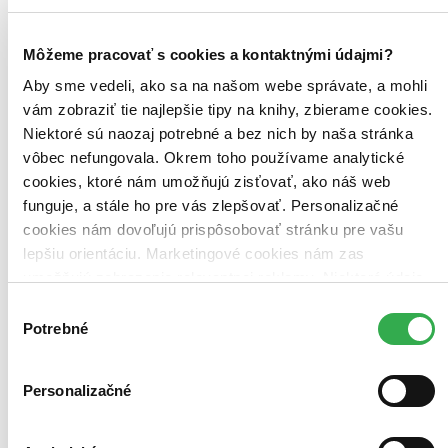
Môžeme pracovať s cookies a kontaktnými údajmi?
Aby sme vedeli, ako sa na našom webe správate, a mohli
vám zobraziť tie najlepšie tipy na knihy, zbierame cookies.
Niektoré sú naozaj potrebné a bez nich by naša stránka
vôbec nefungovala. Okrem toho používame analytické
cookies, ktoré nám umožňujú zisťovať, ako náš web
funguje, a stále ho pre vás zlepšovať. Personalizačné
cookies nám dovoľujú prispôsobovať stránku pre vašu
lepšiu orientáciu. Marketingové cookies nám zas
umožňujú zobrazenie relevantnej reklamy. Niektoré údaje
zdieľame aj s tretími stranami. Veľmi by nám pomohlo,
Výber
keby sme mohli používať všetky tieto cookies. Ďakujeme!
Potrebné
súhlasu
Personalizačné