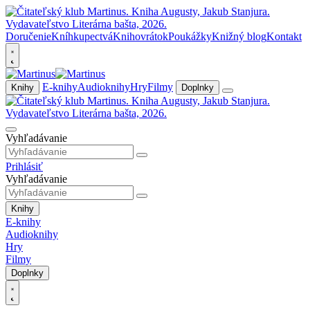
Doručenie
Kníhkupectvá
Knihovrátok
Poukážky
Knižný blog
Kontakt
E-knihy
Audioknihy
Hry
Filmy
Knihy
Doplnky
Vyhľadávanie
Prihlásiť
Vyhľadávanie
Knihy
E-knihy
Audioknihy
Hry
Filmy
Doplnky