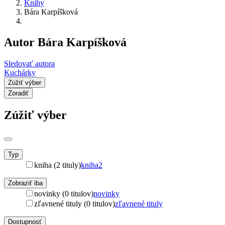
Knihy
Bára Karpíšková
Autor Bára Karpíšková
Sledovať autora
Kuchárky
Zúžiť výber
Zoradiť
Zúžiť výber
Typ
kniha (2 tituly)
kniha
2
Zobraziť iba
novinky (0 titulov)
novinky
zľavnené tituly (0 titulov)
zľavnené tituly
Dostupnosť