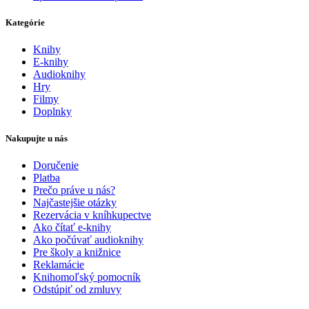
Kategórie
Knihy
E-knihy
Audioknihy
Hry
Filmy
Doplnky
Nakupujte u nás
Doručenie
Platba
Prečo práve u nás?
Najčastejšie otázky
Rezervácia v kníhkupectve
Ako čítať e-knihy
Ako počúvať audioknihy
Pre školy a knižnice
Reklamácie
Knihomoľský pomocník
Odstúpiť od zmluvy