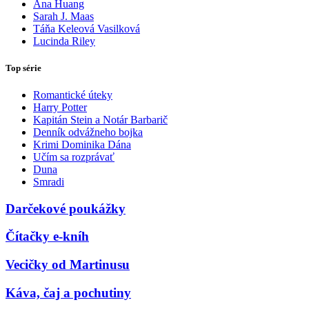
Ana Huang
Sarah J. Maas
Táňa Keleová Vasilková
Lucinda Riley
Top série
Romantické úteky
Harry Potter
Kapitán Stein a Notár Barbarič
Denník odvážneho bojka
Krimi Dominika Dána
Učím sa rozprávať
Duna
Smradi
Darčekové poukážky
Čítačky e-kníh
Vecičky od Martinusu
Káva, čaj a pochutiny