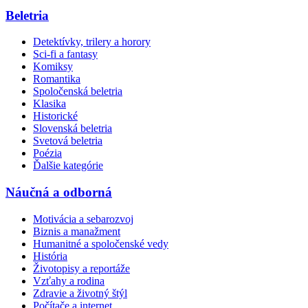
Beletria
Detektívky, trilery a horory
Sci-fi a fantasy
Komiksy
Romantika
Spoločenská beletria
Klasika
Historické
Slovenská beletria
Svetová beletria
Poézia
Ďalšie kategórie
Náučná a odborná
Motivácia a sebarozvoj
Biznis a manažment
Humanitné a spoločenské vedy
História
Životopisy a reportáže
Vzťahy a rodina
Zdravie a životný štýl
Počítače a internet