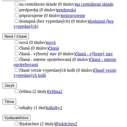
na centrálnom sklade (0 titulov)
na centrálnom sklade
predpredaj (0 titulov)
predpredaj
pripravujeme (0 titulov)
pripravujeme
dostupná (bez vypredaných) (0 titulov)
dostupná (bez
vypredaných)
Nové / čítané
nová (0 titulov)
nová
čítaná (0 titulov)
čítaná
čítaná - výborný stav (0 titulov)
čítaná - výborný stav
čítaná - mierne opotrebovaná (0 titulov)
čítaná - mierne
opotrebovaná
čítané verzie vypredaných kníh (0 titulov)
čítané verzie
vypredaných kníh
Jazyk
čeština (2 tituly)
čeština
2
Téma
raňajky (1 titul)
raňajky
1
Vydavateľstvo
Bjukitchen (2 tituly)
Bjukitchen
2