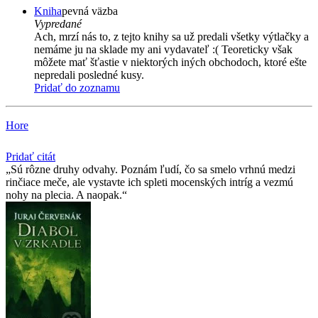
Kniha
pevná väzba
Vypredané
Ach, mrzí nás to, z tejto knihy sa už predali všetky výtlačky a
nemáme ju na sklade my ani vydavateľ :( Teoreticky však
môžete mať šťastie v niektorých iných obchodoch, ktoré ešte
nepredali posledné kusy.
Pridať do zoznamu
Hore
Pridať citát
Sú rôzne druhy odvahy. Poznám ľudí, čo sa smelo vrhnú medzi
rinčiace meče, ale vystavte ich spleti mocenských intríg a vezmú
nohy na plecia. A naopak.