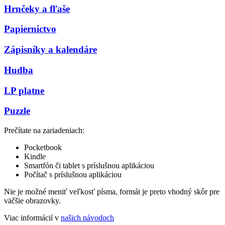
Hrnčeky a fľaše
Papiernictvo
Zápisníky a kalendáre
Hudba
LP platne
Puzzle
Prečítate na zariadeniach:
Pocketbook
Kindle
Smartfón či tablet s príslušnou aplikáciou
Počítač s príslušnou aplikáciou
Nie je možné meniť veľkosť písma, formát je preto vhodný skôr pre
väčšie obrazovky.
Viac informácií v
našich návodoch