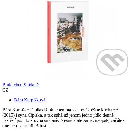
Bjukitchen Snídaně
CZ
Bára Karpíšková
Bára Karpíšková alias Bjukitchen má teď po úspěšné kuchařce
(2015) i syna Cipíska, a tak stíhá už jenom jedno jídlo denně –
naštěstí jsou to zrovna snídaně. Nesnídá ale sama, naopak, začátek
dne bere jako příležitost...