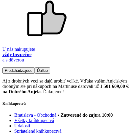
U nás nakupujete
vždy bezpečne
a s dôverou
Predchádzajúce
Ďalšie
Aj z drobných vecí sa dajú urobiť veľké. Vďaka vašim Anjelským
drobným ste pri nákupoch na Martinuse darovali už
1 501 609,00 €
na Dobrého Anjela
. Ďakujeme!
Kníhkupectvá
Bratislava - Obchodná
• Zatvorené do zajtra 10:00
Všetky kníhkupectvá
Udalosti
Spriatelené kníhkupectvá