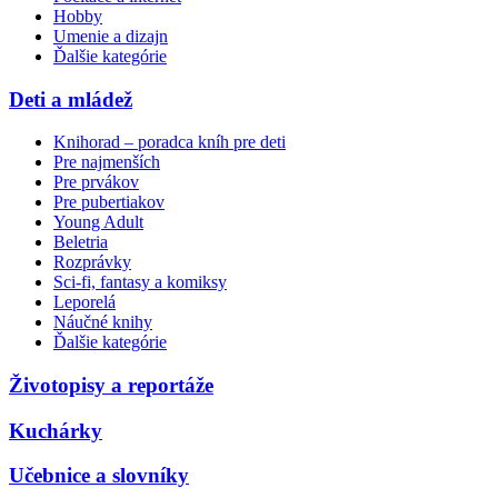
Hobby
Umenie a dizajn
Ďalšie kategórie
Deti a mládež
Knihorad – poradca kníh pre deti
Pre najmenších
Pre prvákov
Pre pubertiakov
Young Adult
Beletria
Rozprávky
Sci-fi, fantasy a komiksy
Leporelá
Náučné knihy
Ďalšie kategórie
Životopisy a reportáže
Kuchárky
Učebnice a slovníky