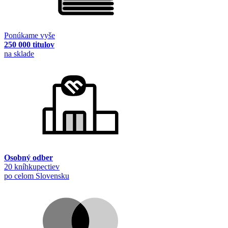
Ponúkame vyše
250 000 titulov
na sklade
Osobný odber
20 kníhkupectiev
po celom Slovensku