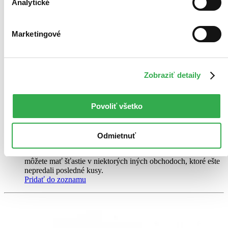
Analytické
Marketingové
Bjukitchen
CZ
Bára Karpíšková
Zobraziť detaily
Bjukitchen je knihou Báry Karpíškové o vaření, jídle a strhující
radosti. Kuchařka přináší autentický záznam kulinářského životního
stylu zcestovalé absolventky hotelové školy v Poděbradech a
Povoliť všetko
manželky Tomáše Karpíška...
Kniha
pevná väzba
Vypredané
Odmietnuť
Ach, mrzí nás to, z tejto knihy sa už predali všetky výtlačky a
nemáme ju na sklade my ani vydavateľ :( Teoreticky však
môžete mať šťastie v niektorých iných obchodoch, ktoré ešte
nepredali posledné kusy.
Pridať do zoznamu