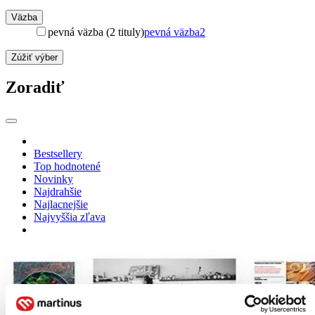
Väzba
pevná väzba (2 tituly)
pevná väzba
2
Zúžiť výber
Zoradiť
Bestsellery
Top hodnotené
Novinky
Najdrahšie
Najlacnejšie
Najvyššia zľava