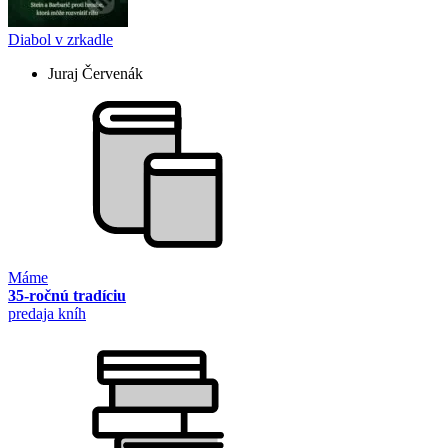
Diabol v zrkadle
Juraj Červenák
Máme
35-ročnú tradíciu
predaja kníh