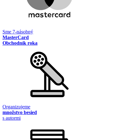
Sme 7-násobný
MasterCard
Obchodník roka
Organizujeme
množstvo besied
s autormi