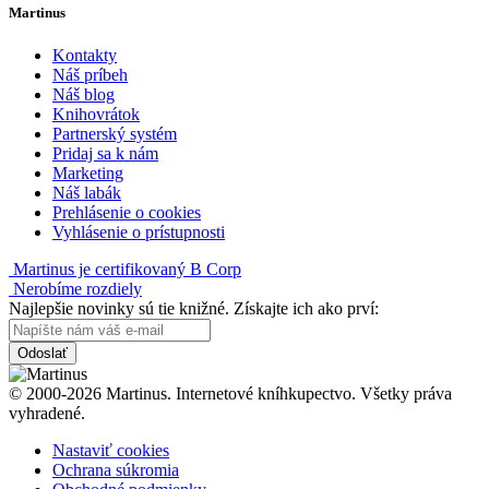
Martinus
Kontakty
Náš príbeh
Náš blog
Knihovrátok
Partnerský systém
Pridaj sa k nám
Marketing
Náš labák
Prehlásenie o cookies
Vyhlásenie o prístupnosti
Martinus je certifikovaný B Corp
Nerobíme rozdiely
Najlepšie novinky sú tie knižné. Získajte ich ako prví:
Odoslať
© 2000-2026 Martinus. Internetové kníhkupectvo. Všetky práva
vyhradené.
Nastaviť cookies
Ochrana súkromia