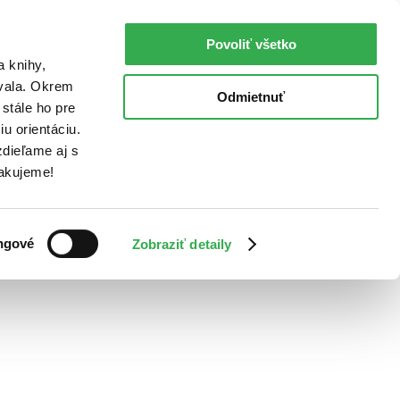
Povoliť všetko
a knihy,
ovala. Okrem
Odmietnuť
stále ho pre
u orientáciu.
dieľame aj s
Ďakujeme!
ngové
Zobraziť detaily