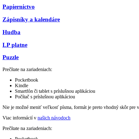
Papiernictvo
Zápisníky a kalendáre
Hudba
LP platne
Puzzle
Prečítate na zariadeniach:
Pocketbook
Kindle
Smartfón či tablet s príslušnou aplikáciou
Počítač s príslušnou aplikáciou
Nie je možné meniť veľkosť písma, formát je preto vhodný skôr pre 
Viac informácií v
našich návodoch
Prečítate na zariadeniach:
Pocketbook