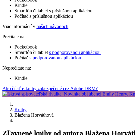
Kindle
Smartfón či tablet s príslušnou aplikáciou
Počítač s príslušnou aplikáciou
Viac informácií v
našich návodoch
Prečítate na:
Pocketbook
Smartfón či tablet
s podporovanou aplikáciou
Počítač
s podporovanou aplikáciou
Neprečítate na:
Kindle
Ako čítať e-knihy zabezpečené cez Adobe DRM?
Knihy
Blažena Horváthová
Zľavnené knihy od autora Blažena Horvá