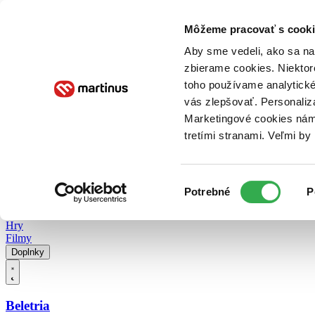
Doručenie
Kníhkupectvá
Knihovrátok
Poukážky
Knižný blog
Kontakt
Môžeme pracovať s cooki
Aby sme vedeli, ako sa na 
zbierame cookies. Niektor
E-knihy
Audioknihy
Hry
Filmy
Knihy
Doplnky
toho používame analytické
vás zlepšovať. Personaliz
Vyhľadávanie
Marketingové cookies nám 
tretími stranami. Veľmi b
Prihlásiť
Vyhľadávanie
Výber
Knihy
Potrebné
P
súhlasu
E-knihy
Audioknihy
Hry
Filmy
Doplnky
Beletria