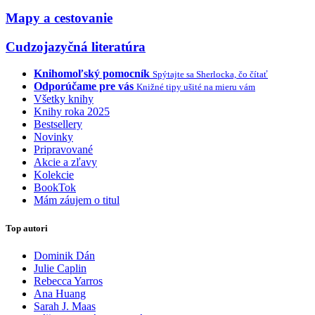
Mapy a cestovanie
Cudzojazyčná literatúra
Knihomoľský pomocník
Spýtajte sa Sherlocka, čo čítať
Odporúčame pre vás
Knižné tipy ušité na mieru vám
Všetky knihy
Knihy roka 2025
Bestsellery
Novinky
Pripravované
Akcie a zľavy
Kolekcie
BookTok
Mám záujem o titul
Top autori
Dominik Dán
Julie Caplin
Rebecca Yarros
Ana Huang
Sarah J. Maas