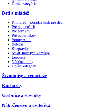
Ďalšie kategórie
Deti a mládež
Knihorad – poradca kníh pre deti
Pre najmenších
Pre prvákov
Pre pubertiakov
Young Adult
Beletria
Rozprávky
Sci-fi, fantasy a komiksy
Leporelá
Náučné knihy
Ďalšie kategórie
Životopisy a reportáže
Kuchárky
Učebnice a slovníky
Náboženstvo a ezoterika