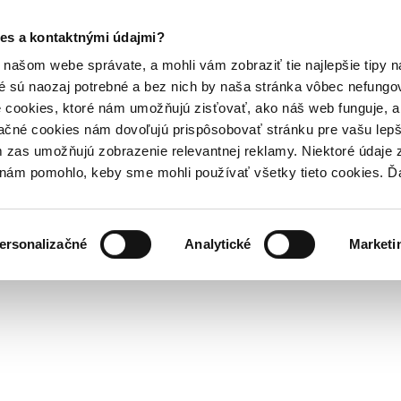
es a kontaktnými údajmi?
našom webe správate, a mohli vám zobraziť tie najlepšie tipy n
é sú naozaj potrebné a bez nich by naša stránka vôbec nefung
 cookies, ktoré nám umožňujú zisťovať, ako náš web funguje, a 
ačné cookies nám dovoľujú prispôsobovať stránku pre vašu lepši
zas umožňujú zobrazenie relevantnej reklamy. Niektoré údaje z
y nám pomohlo, keby sme mohli používať všetky tieto cookies. 
ersonalizačné
Analytické
Marketi