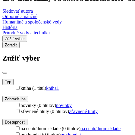
Sledovať autora
Odborné a náučné
Humanitné a spoločenské vedy
História
Prírodné vedy a technika
Zúžiť výber
Zoradiť
Zúžiť výber
Typ
kniha (1 titul)
kniha
1
Zobraziť iba
novinky (0 titulov)
novinky
zľavnené tituly (0 titulov)
zľavnené tituly
Dostupnosť
na centrálnom sklade (0 titulov)
na centrálnom sklade
predpredaj (0 titulov)
predpredaj