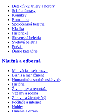
Detektívky, trilery a horory
Sci-fi a fantasy
Komiksy
Romantika
Spoločenská beletria
Klasika
Historické
Slovenská beletria
Svetová beletria
Poézia
Ďalšie kategórie
Náučná a odborná
Motivácia a sebarozvoj
Biznis a manažment
Humanitné a spoločenské vedy
História
Životopisy a reportáže
Vzťahy a rodina
Zdravie a životný štýl
Počítače a internet
Hobby
Umenie a dizajn