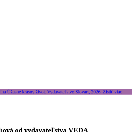
thová od vydavateľstva VEDA