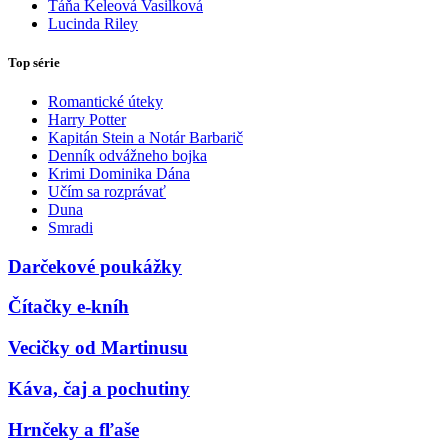
Táňa Keleová Vasilková
Lucinda Riley
Top série
Romantické úteky
Harry Potter
Kapitán Stein a Notár Barbarič
Denník odvážneho bojka
Krimi Dominika Dána
Učím sa rozprávať
Duna
Smradi
Darčekové poukážky
Čítačky e-kníh
Vecičky od Martinusu
Káva, čaj a pochutiny
Hrnčeky a fľaše