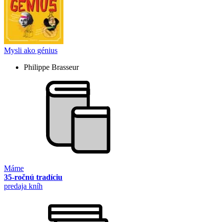
Mysli ako génius
Philippe Brasseur
Máme
35-ročnú tradíciu
predaja kníh