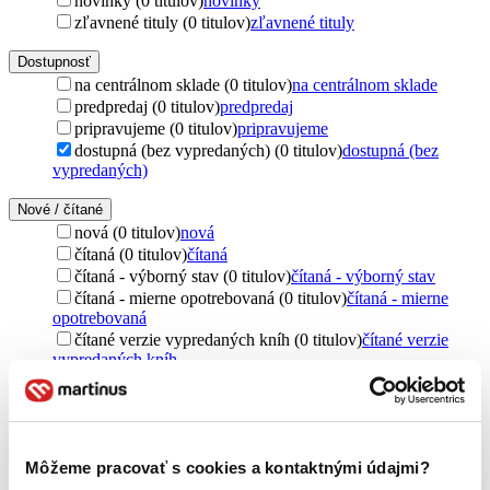
novinky (0 titulov)
novinky
zľavnené tituly (0 titulov)
zľavnené tituly
Dostupnosť
na centrálnom sklade (0 titulov)
na centrálnom sklade
predpredaj (0 titulov)
predpredaj
pripravujeme (0 titulov)
pripravujeme
dostupná (bez vypredaných) (0 titulov)
dostupná (bez
vypredaných)
Nové / čítané
nová (0 titulov)
nová
čítaná (0 titulov)
čítaná
čítaná - výborný stav (0 titulov)
čítaná - výborný stav
čítaná - mierne opotrebovaná (0 titulov)
čítaná - mierne
opotrebovaná
čítané verzie vypredaných kníh (0 titulov)
čítané verzie
vypredaných kníh
Jazyk
slovenčina (1 titul)
slovenčina
1
Vydavateľstvo
Môžeme pracovať s cookies a kontaktnými údajmi?
VEDA (1 titul)
VEDA
1