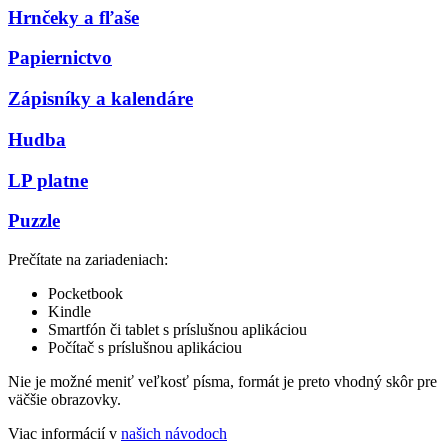
Hrnčeky a fľaše
Papiernictvo
Zápisníky a kalendáre
Hudba
LP platne
Puzzle
Prečítate na zariadeniach:
Pocketbook
Kindle
Smartfón či tablet s príslušnou aplikáciou
Počítač s príslušnou aplikáciou
Nie je možné meniť veľkosť písma, formát je preto vhodný skôr pre
väčšie obrazovky.
Viac informácií v
našich návodoch