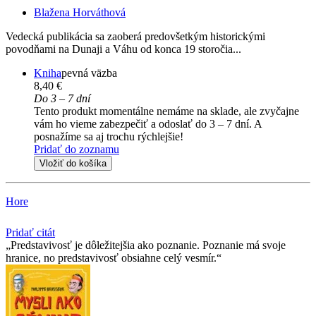
Blažena Horváthová
Vedecká publikácia sa zaoberá predovšetkým historickými
povodňami na Dunaji a Váhu od konca 19 storočia...
Kniha
pevná väzba
8,40 €
Do 3 – 7 dní
Tento produkt momentálne nemáme na sklade, ale zvyčajne
vám ho vieme zabezpečiť a odoslať do 3 – 7 dní. A
posnažíme sa aj trochu rýchlejšie!
Pridať do zoznamu
Vložiť do košíka
Hore
Pridať citát
Predstavivosť je dôležitejšia ako poznanie. Poznanie má svoje
hranice, no predstavivosť obsiahne celý vesmír.