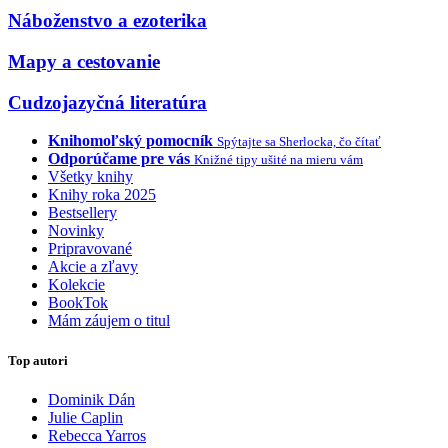
Náboženstvo a ezoterika
Mapy a cestovanie
Cudzojazyčná literatúra
Knihomoľský pomocník
Spýtajte sa Sherlocka, čo čítať
Odporúčame pre vás
Knižné tipy ušité na mieru vám
Všetky knihy
Knihy roka 2025
Bestsellery
Novinky
Pripravované
Akcie a zľavy
Kolekcie
BookTok
Mám záujem o titul
Top autori
Dominik Dán
Julie Caplin
Rebecca Yarros