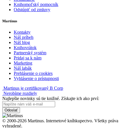
Knihomoľský pomocník
Odstúpiť od zmluvy
Martinus
Kontakty
Náš príbeh
Náš blog
Knihovrátok
Partnerský systém
Pridaj sa k nám
Marketing
Náš labák
Prehlásenie o cookies
Vyhlásenie o prístupnosti
Martinus je certifikovaný B Corp
Nerobíme rozdiely
Najlepšie novinky sú tie knižné. Získajte ich ako prví:
Odoslať
© 2000-2026 Martinus. Internetové kníhkupectvo. Všetky práva
vyhradené.