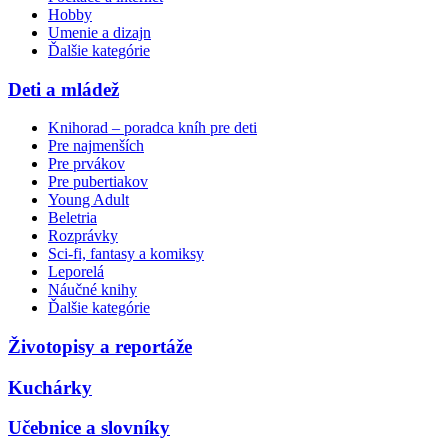
Hobby
Umenie a dizajn
Ďalšie kategórie
Deti a mládež
Knihorad – poradca kníh pre deti
Pre najmenších
Pre prvákov
Pre pubertiakov
Young Adult
Beletria
Rozprávky
Sci-fi, fantasy a komiksy
Leporelá
Náučné knihy
Ďalšie kategórie
Životopisy a reportáže
Kuchárky
Učebnice a slovníky