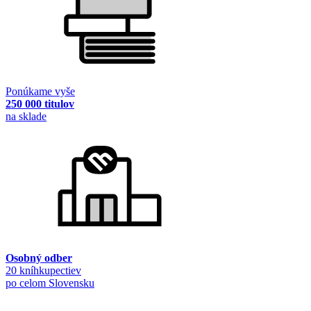
Ponúkame vyše
250 000 titulov
na sklade
Osobný odber
20 kníhkupectiev
po celom Slovensku