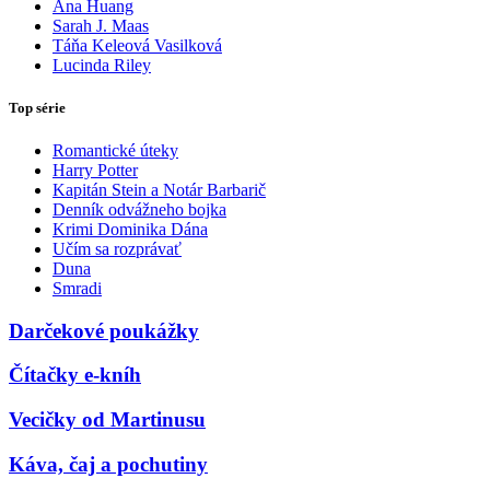
Ana Huang
Sarah J. Maas
Táňa Keleová Vasilková
Lucinda Riley
Top série
Romantické úteky
Harry Potter
Kapitán Stein a Notár Barbarič
Denník odvážneho bojka
Krimi Dominika Dána
Učím sa rozprávať
Duna
Smradi
Darčekové poukážky
Čítačky e-kníh
Vecičky od Martinusu
Káva, čaj a pochutiny