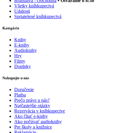
Bratislava - Obchodná
• Otvárame o 8:30
Všetky kníhkupectvá
Udalosti
Spriatelené kníhkupectvá
Kategórie
Knihy
E-knihy
Audioknihy
Hry
Filmy
Doplnky
Nakupujte u nás
Doručenie
Platba
Prečo práve u nás?
Najčastejšie otázky
Rezervácia v kníhkupectve
Ako čítať e-knihy
Ako počúvať audioknihy
Pre školy a knižnice
Reklamácie