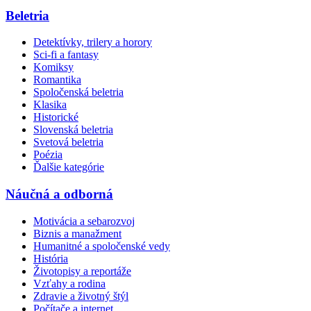
Beletria
Detektívky, trilery a horory
Sci-fi a fantasy
Komiksy
Romantika
Spoločenská beletria
Klasika
Historické
Slovenská beletria
Svetová beletria
Poézia
Ďalšie kategórie
Náučná a odborná
Motivácia a sebarozvoj
Biznis a manažment
Humanitné a spoločenské vedy
História
Životopisy a reportáže
Vzťahy a rodina
Zdravie a životný štýl
Počítače a internet