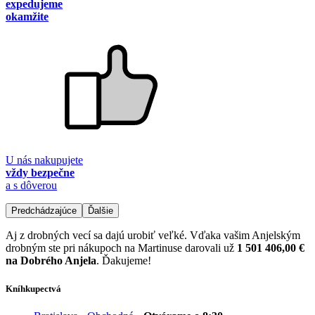
expedujeme
okamžite
U nás nakupujete
vždy bezpečne
a s dôverou
Predchádzajúce
Ďalšie
Aj z drobných vecí sa dajú urobiť veľké. Vďaka vašim Anjelským
drobným ste pri nákupoch na Martinuse darovali už
1 501 406,00 €
na Dobrého Anjela
. Ďakujeme!
Kníhkupectvá