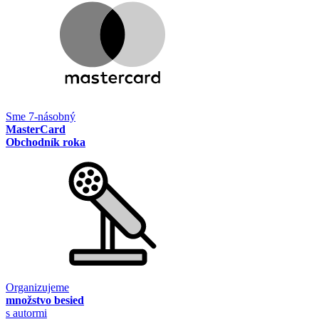
Sme 7-násobný
MasterCard
Obchodník roka
Organizujeme
množstvo besied
s autormi