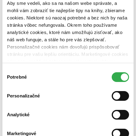
Aby sme vedeli, ako sa na našom webe správate, a
Väzba
mohli vám zobraziť tie najlepšie tipy na knihy, zbierame
pevná väzba (1 titul)
pevná väzba
1
cookies. Niektoré sú naozaj potrebné a bez nich by naša
stránka vôbec nefungovala. Okrem toho používame
Zúžiť výber
analytické cookies, ktoré nám umožňujú zisťovať, ako
Zoradiť
náš web funguje, a stále ho pre vás zlepšovať.
Personalizačné cookies nám dovoľujú prispôsobovať
stránku pre vašu lepšiu orientáciu. Marketingové cookies
nám zas umožňujú zobrazenie relevantnej reklamy.
Bestsellery
Niektoré údaje zdieľame aj s tretími stranami. Veľmi by
Výber
Top hodnotené
nám pomohlo, keby sme mohli používať všetky tieto
Potrebné
súhlasu
Novinky
cookies. Ďakujeme!
Najdrahšie
Najlacnejšie
Najvyššia zľava
Personalizačné
Použité filtre
Analytické
Zrušiť filtre
dostupné
S pevnou väzbou
Marketingové