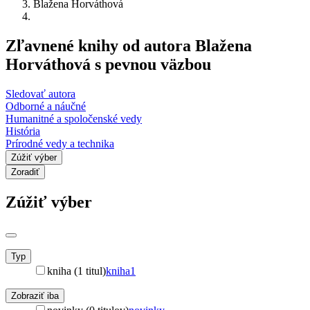
Blažena Horváthová
Zľavnené knihy od autora Blažena
Horváthová s pevnou väzbou
Sledovať autora
Odborné a náučné
Humanitné a spoločenské vedy
História
Prírodné vedy a technika
Zúžiť výber
Zoradiť
Zúžiť výber
Typ
kniha (1 titul)
kniha
1
Zobraziť iba