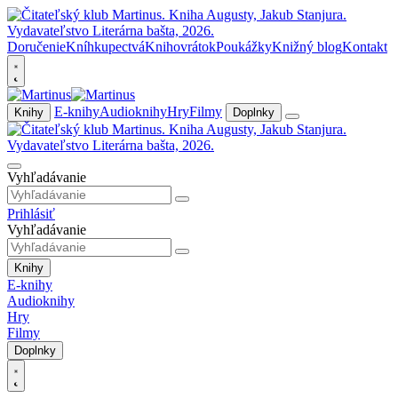
Doručenie
Kníhkupectvá
Knihovrátok
Poukážky
Knižný blog
Kontakt
E-knihy
Audioknihy
Hry
Filmy
Knihy
Doplnky
Vyhľadávanie
Prihlásiť
Vyhľadávanie
Knihy
E-knihy
Audioknihy
Hry
Filmy
Doplnky