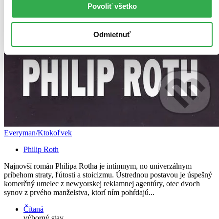
Povoliť všetko
Odmietnuť
Everyman/Ktokoľvek
Philip Roth
Najnovší román Philipa Rotha je intímnym, no univerzálnym
príbehom straty, ľútosti a stoicizmu. Ústrednou postavou je úspešný
komerčný umelec z newyorskej reklamnej agentúry, otec dvoch
synov z prvého manželstva, ktorí ním pohŕdajú...
Čítaná
výborný stav