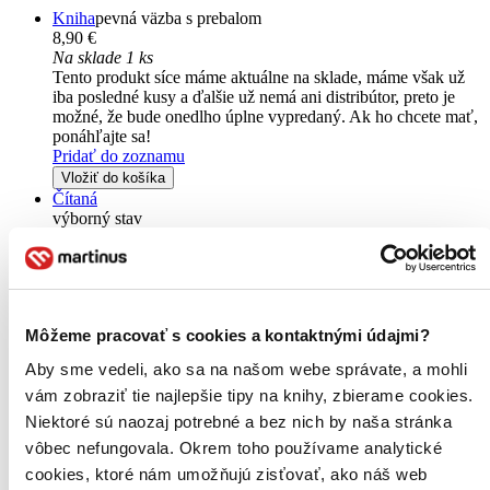
Kniha
pevná väzba s prebalom
8,90 €
Na sklade 1 ks
Tento produkt síce máme aktuálne na sklade, máme však už
iba posledné kusy a ďalšie už nemá ani distribútor, preto je
možné, že bude onedlho úplne vypredaný. Ak ho chcete mať,
ponáhľajte sa!
Pridať do zoznamu
Vložiť do košíka
Čítaná
výborný stav
Túto knihu sme vykúpili cez
Knihovrátok
a je vo
výbornom stave.
Rozdiel medzi touto knihou a novou by ste
asi ani nespoznali. Knihu sme označili nálepkou, ktorá môže
na niektorých obaloch zanechať stopy.
5,90 €
Môžeme pracovať s cookies a kontaktnými údajmi?
Na sklade
Tento produkt síce máme aktuálne na sklade, máme však už
Aby sme vedeli, ako sa na našom webe správate, a mohli
iba posledné kusy a ďalšie už nemá ani distribútor, preto je
vám zobraziť tie najlepšie tipy na knihy, zbierame cookies.
možné, že bude onedlho úplne vypredaný. Ak ho chcete mať,
ponáhľajte sa!
Niektoré sú naozaj potrebné a bez nich by naša stránka
Vložiť do košíka
vôbec nefungovala. Okrem toho používame analytické
cookies, ktoré nám umožňujú zisťovať, ako náš web