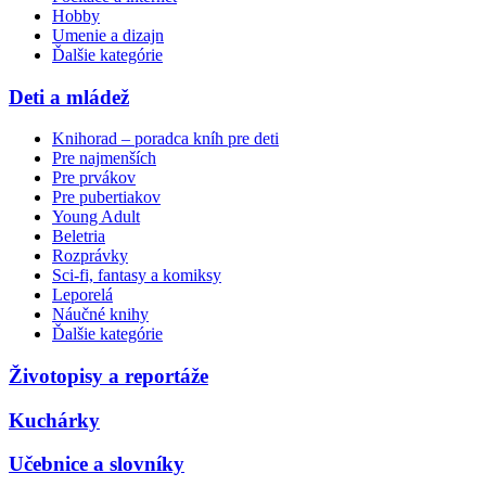
Hobby
Umenie a dizajn
Ďalšie kategórie
Deti a mládež
Knihorad – poradca kníh pre deti
Pre najmenších
Pre prvákov
Pre pubertiakov
Young Adult
Beletria
Rozprávky
Sci-fi, fantasy a komiksy
Leporelá
Náučné knihy
Ďalšie kategórie
Životopisy a reportáže
Kuchárky
Učebnice a slovníky