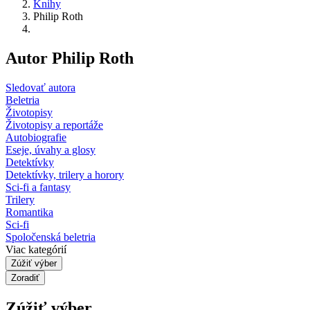
Knihy
Philip Roth
Autor Philip Roth
Sledovať autora
Beletria
Životopisy
Životopisy a reportáže
Autobiografie
Eseje, úvahy a glosy
Detektívky
Detektívky, trilery a horory
Sci-fi a fantasy
Trilery
Romantika
Sci-fi
Spoločenská beletria
Viac kategórií
Zúžiť výber
Zoradiť
Zúžiť výber