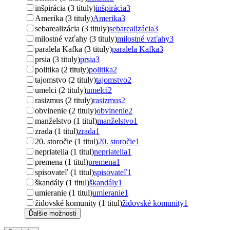
inšpirácia (3 tituly)
inšpirácia
3
Amerika (3 tituly)
Amerika
3
sebarealizácia (3 tituly)
sebarealizácia
3
milostné vzťahy (3 tituly)
milostné vzťahy
3
paralela Kafka (3 tituly)
paralela Kafka
3
prsia (3 tituly)
prsia
3
politika (2 tituly)
politika
2
tajomstvo (2 tituly)
tajomstvo
2
umelci (2 tituly)
umelci
2
rasizmus (2 tituly)
rasizmus
2
obvinenie (2 tituly)
obvinenie
2
manželstvo (1 titul)
manželstvo
1
zrada (1 titul)
zrada
1
20. storočie (1 titul)
20. storočie
1
nepriatelia (1 titul)
nepriatelia
1
premena (1 titul)
premena
1
spisovateľ (1 titul)
spisovateľ
1
škandály (1 titul)
škandály
1
umieranie (1 titul)
umieranie
1
židovské komunity (1 titul)
židovské komunity
1
Ďalšie možnosti