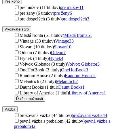
Pre koho
pre mužov (11 titulov)
pre mužov
11
pre ženy (6 titulov)
pre ženy
6
pre dospelých (3 tituly)
pre dospelých
3
Vydavateľstvo
Mladá fronta (51 titulov)
Mladá fronta
51
Vintage (33 titulov)
Vintage
33
Slovart (10 titulov)
Slovart
10
Odeon (7 titulov)
Odeon
7
Hynek (4 tituly)
Hynek
4
Volvox Globator (3 tituly)
Volvox Globator
3
OneHotBook (3 tituly)
OneHotBook
3
Random House (2 tituly)
Random House
2
Melantrich (2 tituly)
Melantrich
2
Daunt Books (1 titul)
Daunt Books
1
Library of America (1 titul)
Library of America
1
Ďalšie možnosti
Väzba
brožovaná väzba (44 titulov)
brožovaná väzba
44
pevná väzba s prebalom (42 titulov)
pevná väzba s
prebalom
42