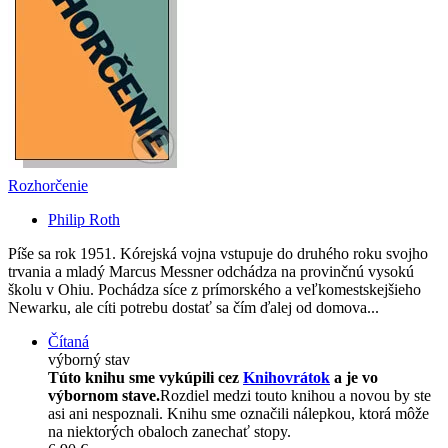
Rozhorčenie
Philip Roth
Píše sa rok 1951. Kórejská vojna vstupuje do druhého roku svojho
trvania a mladý Marcus Messner odchádza na provinčnú vysokú
školu v Ohiu. Pochádza síce z prímorského a veľkomestskejšieho
Newarku, ale cíti potrebu dostať sa čím ďalej od domova...
Čítaná
výborný stav
Túto knihu sme vykúpili cez
Knihovrátok
a je vo
výbornom stave.
Rozdiel medzi touto knihou a novou by ste
asi ani nespoznali. Knihu sme označili nálepkou, ktorá môže
na niektorých obaloch zanechať stopy.