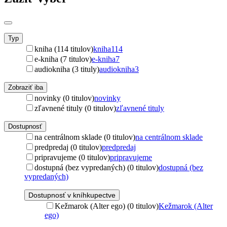
Typ
kniha (114 titulov)
kniha
114
e-kniha (7 titulov)
e-kniha
7
audiokniha (3 tituly)
audiokniha
3
Zobraziť iba
novinky (0 titulov)
novinky
zľavnené tituly (0 titulov)
zľavnené tituly
Dostupnosť
na centrálnom sklade (0 titulov)
na centrálnom sklade
predpredaj (0 titulov)
predpredaj
pripravujeme (0 titulov)
pripravujeme
dostupná (bez vypredaných) (0 titulov)
dostupná (bez
vypredaných)
Dostupnosť v kníhkupectve
Kežmarok (Alter ego) (0 titulov)
Kežmarok (Alter
ego)