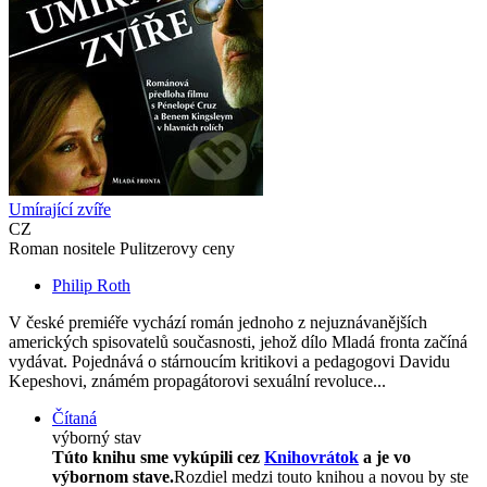
Umírající zvíře
CZ
Roman nositele Pulitzerovy ceny
Philip Roth
V české premiéře vychází román jednoho z nejuznávanějších
amerických spisovatelů současnosti, jehož dílo Mladá fronta začíná
vydávat. Pojednává o stárnoucím kritikovi a pedagogovi Davidu
Kepeshovi, známém propagátorovi sexuální revoluce...
Čítaná
výborný stav
Túto knihu sme vykúpili cez
Knihovrátok
a je vo
výbornom stave.
Rozdiel medzi touto knihou a novou by ste