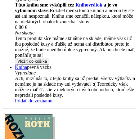
Túto knihu sme vykúpili cez
Knihovrátok
a je vo
výbornom stave.
Rozdiel medzi touto knihou a novou by ste
asi ani nespoznali. Knihu sme označili nálepkou, ktorá môže
na niektorých obaloch zanechať stopy.
6,80 €
Na sklade
Tento produkt síce máme aktuálne na sklade, máme však už
iba posledné kusy a ďalšie už nemá ani distribútor, preto je
možné, že bude onedlho úplne vypredaný. Ak ho chcete mať,
ponáhľajte sa!
Vložiť do košíka
Kniha
pevná väzba
Vypredané
Ach, mrzí nás to, z tejto knihy sa už predali všetky výtlačky a
nemáme ju na sklade my ani vydavateľ :( Teoreticky však
môžete mať šťastie v niektorých iných obchodoch, ktoré ešte
nepredali posledné kusy.
Pridať do zoznamu