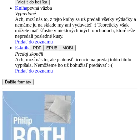
Vložiť do košíka
Kniha
pevná väzba
Vypredané
Ach, mrzí nás to, z tejto knihy sa už predali všetky výtlačky a
nemáme ju na sklade my ani vydavateľ :( Teoreticky však
môžete mať šťastie v niektorých iných obchodoch, ktoré ešte
nepredali posledné kusy.
Pridať do zoznamu
E-kniha
PDF
EPUB
MOBI
Predaj skončil
Ach, mrzí nás to, ale platnosť licencie na predaj tohto titulu
vypršala. Nemôžeme ho už bohužiaľ predávať :-(
Pridať do zoznamu
Ďalšie formáty