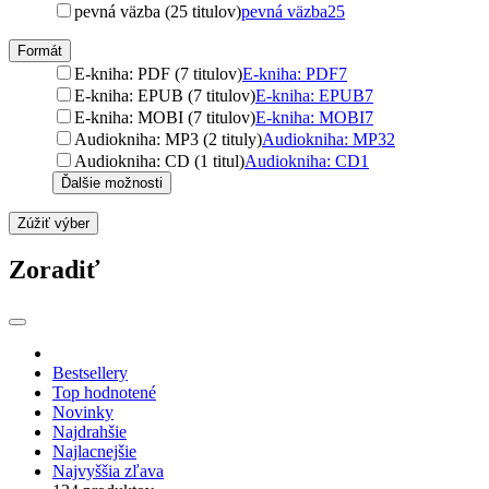
pevná väzba (25 titulov)
pevná väzba
25
Formát
E-kniha: PDF (7 titulov)
E-kniha: PDF
7
E-kniha: EPUB (7 titulov)
E-kniha: EPUB
7
E-kniha: MOBI (7 titulov)
E-kniha: MOBI
7
Audiokniha: MP3 (2 tituly)
Audiokniha: MP3
2
Audiokniha: CD (1 titul)
Audiokniha: CD
1
Ďalšie možnosti
Zúžiť výber
Zoradiť
Bestsellery
Top hodnotené
Novinky
Najdrahšie
Najlacnejšie
Najvyššia zľava