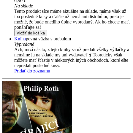
6,90 €
Na sklade
Tento produkt síce máme aktuálne na sklade, máme však už
iba posledné kusy a ďalšie už nemá ani distribútor, preto je
možné, že bude onedlho úplne vypredaný. Ak ho chcete mať,
ponáhľajte sa!
Vložiť do košíka
Kniha
pevná väzba s prebalom
Vypredané
Ach, mrzí nás to, z tejto knihy sa už predali všetky výtlačky a
nemáme ju na sklade my ani vydavateľ :( Teoreticky však
môžete mať šťastie v niektorých iných obchodoch, ktoré ešte
nepredali posledné kusy.
Pridať do zoznamu