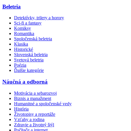
Beletria
Detektívky, trilery a horory
Sci-fi a fantasy
Komiksy
Romantika
Spoločenská beletria
Klasika
Historické
Slovenská beletria
Svetová beletria
Poézia
Ďalšie kategórie
Náučná a odborná
Motivácia a sebarozvoj
Biznis a manažment
Humanitné a spoločenské vedy
História
Životopisy a reportáže
Vzťahy a rodina
Zdravie a životný štýl
Počítače a internet