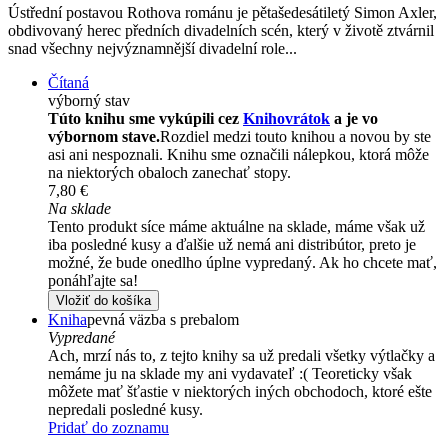
Ústřední postavou Rothova románu je pětašedesátiletý Simon Axler,
obdivovaný herec předních divadelních scén, který v životě ztvárnil
snad všechny nejvýznamnější divadelní role...
Čítaná
výborný stav
Túto knihu sme vykúpili cez
Knihovrátok
a je vo
výbornom stave.
Rozdiel medzi touto knihou a novou by ste
asi ani nespoznali. Knihu sme označili nálepkou, ktorá môže
na niektorých obaloch zanechať stopy.
7,80 €
Na sklade
Tento produkt síce máme aktuálne na sklade, máme však už
iba posledné kusy a ďalšie už nemá ani distribútor, preto je
možné, že bude onedlho úplne vypredaný. Ak ho chcete mať,
ponáhľajte sa!
Vložiť do košíka
Kniha
pevná väzba s prebalom
Vypredané
Ach, mrzí nás to, z tejto knihy sa už predali všetky výtlačky a
nemáme ju na sklade my ani vydavateľ :( Teoreticky však
môžete mať šťastie v niektorých iných obchodoch, ktoré ešte
nepredali posledné kusy.
Pridať do zoznamu