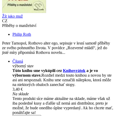
Žít jako muž
CZ
Příběhy o manželství
Philip Roth
Peter Tarnopol, Rothovo alter ego, sepisuje v lesní samotě příběhy
ze svého pohnutého života. V povídce „Rozverné mládí“, jež do
jisté míry připomíná Rothovu novelu...
Čítaná
výborný stav
Túto knihu sme vykúpili cez
Knihovrátok
a je vo
výbornom stave.
Rozdiel medzi touto knihou a novou by ste
asi ani nespoznali. Knihu sme označili nálepkou, ktorá môže
na niektorých obaloch zanechať stopy.
3,40 €
Na sklade
Tento produkt síce máme aktuálne na sklade, máme však už
iba posledné kusy a ďalšie už nemá ani distribútor, preto je
možné, že bude onedlho úplne vypredaný. Ak ho chcete mať,
ponáhľajte sa!