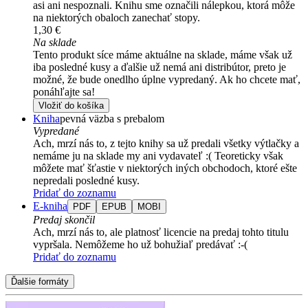
asi ani nespoznali. Knihu sme označili nálepkou, ktorá môže
na niektorých obaloch zanechať stopy.
1,30 €
Na sklade
Tento produkt síce máme aktuálne na sklade, máme však už
iba posledné kusy a ďalšie už nemá ani distribútor, preto je
možné, že bude onedlho úplne vypredaný. Ak ho chcete mať,
ponáhľajte sa!
Vložiť do košíka
Kniha
pevná väzba s prebalom
Vypredané
Ach, mrzí nás to, z tejto knihy sa už predali všetky výtlačky a
nemáme ju na sklade my ani vydavateľ :( Teoreticky však
môžete mať šťastie v niektorých iných obchodoch, ktoré ešte
nepredali posledné kusy.
Pridať do zoznamu
E-kniha
PDF
EPUB
MOBI
Predaj skončil
Ach, mrzí nás to, ale platnosť licencie na predaj tohto titulu
vypršala. Nemôžeme ho už bohužiaľ predávať :-(
Pridať do zoznamu
Ďalšie formáty