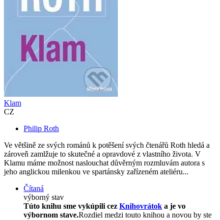
Klam
CZ
Philip Roth
Ve většině ze svých románů k potěšení svých čtenářů Roth hledá a
zároveň zamlžuje to skutečné a opravdové z vlastního života. V
Klamu máme možnost naslouchat důvěrným rozmluvám autora s
jeho anglickou milenkou ve spartánsky zařízeném ateliéru...
Čítaná
výborný stav
Túto knihu sme vykúpili cez
Knihovrátok
a je vo
výbornom stave.
Rozdiel medzi touto knihou a novou by ste