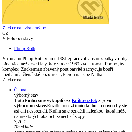
Zuckerman zbavený pout
CZ
V kolotoči slávy
Philip Roth
V románu Philip Roth v roce 1981 zpracoval vlastní zážitky z doby
před více než deseti lety, kdy v roce 1969 vydal román Portnoyův
komplex. Zuckerman zbavený pout barvitě zachycuje bouři
mediální a čtenářské pozornosti, kterou na sebe Nathan
Zuckerman...
Čítaná
výborný stav
Túto knihu sme vykúpili cez
Knihovrátok
a je vo
výbornom stave.
Rozdiel medzi touto knihou a novou by ste
asi ani nespoznali. Knihu sme označili nálepkou, ktorá môže
na niektorých obaloch zanechať stopy.
3,20 €
Na sklade