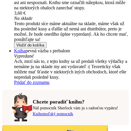
asi ani nespoznali. Knihu sme označili nálepkou, ktorá môže
na niektorých obaloch zanechať stopy.
3,60 €
Na sklade
Tento produkt síce máme aktuálne na sklade, máme však už
iba posledné kusy a ďalšie už nemá ani distribútor, preto je
možné, že bude onedlho úplne vypredaný. Ak ho chcete mať,
ponáhľajte sa!
Vložiť do košíka
Kniha
pevná väzba s prebalom
Vypredané
Ach, mrzí nás to, z tejto knihy sa už predali všetky výtlačky a
nemáme ju na sklade my ani vydavateľ :( Teoreticky však
môžete mať šťastie v niektorých iných obchodoch, ktoré ešte
nepredali posledné kusy.
Pridať do zoznamu
Chcete poradiť knihu?
Náš pomocník Sherlock vám ju s radosťou vypátra!
Knihomoľský pomocník