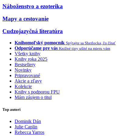
Náboženstvo a ezoterika
Mapy a cestovanie
Cudzojazyčná literatúra
Knihomoľský pomocník
Spýtajte sa Sherlocka, čo čítať
Odporúčame pre vás
Knižné tipy ušité na mieru vám
Všetky knihy
Knihy roka 2025
Bestsellery
Novinky
Pripravované
Akcie a zľavy
Kolekcie
Knihy s podporou FPU
Mám záujem o titul
Top autori
Dominik Dán
Julie Caplin
Rebecca Yarros