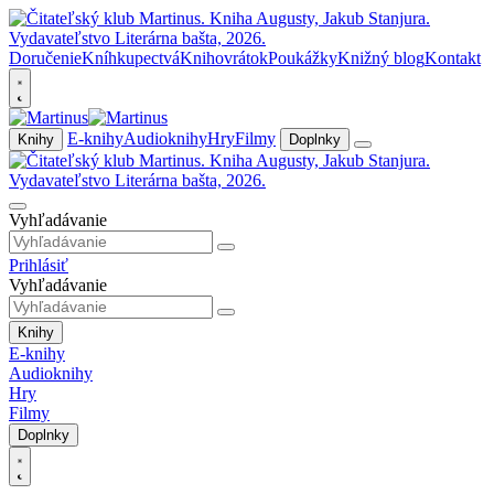
Doručenie
Kníhkupectvá
Knihovrátok
Poukážky
Knižný blog
Kontakt
E-knihy
Audioknihy
Hry
Filmy
Knihy
Doplnky
Vyhľadávanie
Prihlásiť
Vyhľadávanie
Knihy
E-knihy
Audioknihy
Hry
Filmy
Doplnky