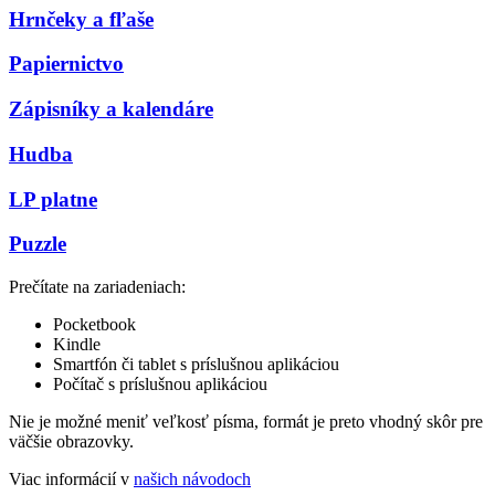
Hrnčeky a fľaše
Papiernictvo
Zápisníky a kalendáre
Hudba
LP platne
Puzzle
Prečítate na zariadeniach:
Pocketbook
Kindle
Smartfón či tablet s príslušnou aplikáciou
Počítač s príslušnou aplikáciou
Nie je možné meniť veľkosť písma, formát je preto vhodný skôr pre
väčšie obrazovky.
Viac informácií v
našich návodoch