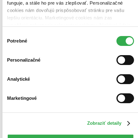
funguje, a stále ho pre vás zlepšovať. Personalizačné
cookies nám dovoľujú prispôsobovať stránku pre vašu
lepšiu orientáciu. Marketingové cookies nám zas
umožňujú zobrazenie relevantnej reklamy. Niektoré údaje
zdieľame aj s tretími stranami. Veľmi by nám pomohlo,
Výber
keby sme mohli používať všetky tieto cookies. Ďakujeme!
Potrebné
súhlasu
Personalizačné
Analytické
Marketingové
Zobraziť detaily