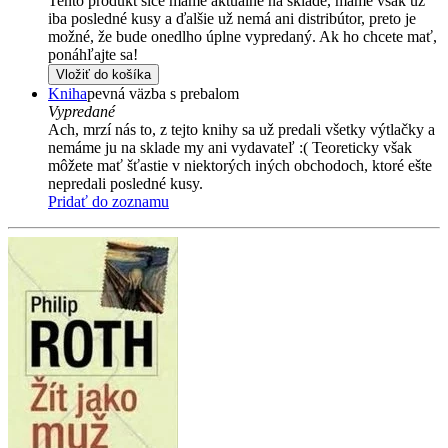
Tento produkt síce máme aktuálne na sklade, máme však už
iba posledné kusy a ďalšie už nemá ani distribútor, preto je
možné, že bude onedlho úplne vypredaný. Ak ho chcete mať,
ponáhľajte sa!
Vložiť do košíka
Kniha
pevná väzba s prebalom
Vypredané
Ach, mrzí nás to, z tejto knihy sa už predali všetky výtlačky a
nemáme ju na sklade my ani vydavateľ :( Teoreticky však
môžete mať šťastie v niektorých iných obchodoch, ktoré ešte
nepredali posledné kusy.
Pridať do zoznamu