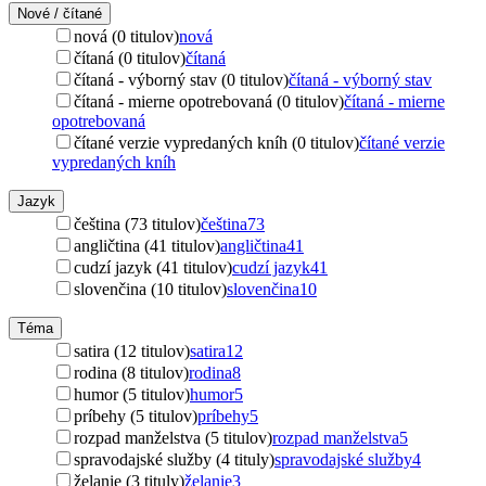
Nové / čítané
nová (0 titulov)
nová
čítaná (0 titulov)
čítaná
čítaná - výborný stav (0 titulov)
čítaná - výborný stav
čítaná - mierne opotrebovaná (0 titulov)
čítaná - mierne
opotrebovaná
čítané verzie vypredaných kníh (0 titulov)
čítané verzie
vypredaných kníh
Jazyk
čeština (73 titulov)
čeština
73
angličtina (41 titulov)
angličtina
41
cudzí jazyk (41 titulov)
cudzí jazyk
41
slovenčina (10 titulov)
slovenčina
10
Téma
satira (12 titulov)
satira
12
rodina (8 titulov)
rodina
8
humor (5 titulov)
humor
5
príbehy (5 titulov)
príbehy
5
rozpad manželstva (5 titulov)
rozpad manželstva
5
spravodajské služby (4 tituly)
spravodajské služby
4
želanie (3 tituly)
želanie
3