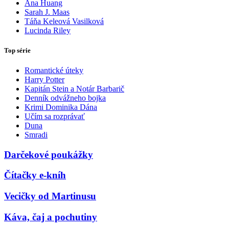
Ana Huang
Sarah J. Maas
Táňa Keleová Vasilková
Lucinda Riley
Top série
Romantické úteky
Harry Potter
Kapitán Stein a Notár Barbarič
Denník odvážneho bojka
Krimi Dominika Dána
Učím sa rozprávať
Duna
Smradi
Darčekové poukážky
Čítačky e-kníh
Vecičky od Martinusu
Káva, čaj a pochutiny