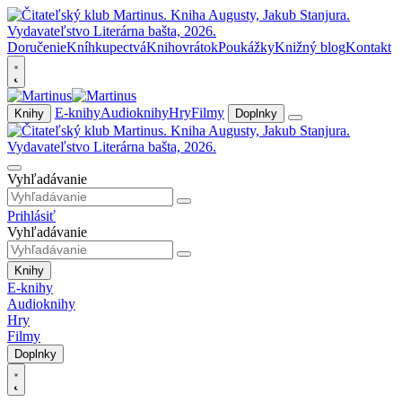
Doručenie
Kníhkupectvá
Knihovrátok
Poukážky
Knižný blog
Kontakt
E-knihy
Audioknihy
Hry
Filmy
Knihy
Doplnky
Vyhľadávanie
Prihlásiť
Vyhľadávanie
Knihy
E-knihy
Audioknihy
Hry
Filmy
Doplnky