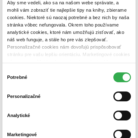
pripravujeme (0 titulov)
pripravujeme
Aby sme vedeli, ako sa na našom webe správate, a
dostupná (bez vypredaných) (0 titulov)
dostupná (bez
mohli vám zobraziť tie najlepšie tipy na knihy, zbierame
vypredaných)
cookies. Niektoré sú naozaj potrebné a bez nich by naša
stránka vôbec nefungovala. Okrem toho používame
Nové / čítané
nová (0 titulov)
nová
analytické cookies, ktoré nám umožňujú zisťovať, ako
čítaná (0 titulov)
čítaná
náš web funguje, a stále ho pre vás zlepšovať.
čítaná - výborný stav (0 titulov)
čítaná - výborný stav
Personalizačné cookies nám dovoľujú prispôsobovať
čítaná - mierne opotrebovaná (0 titulov)
čítaná - mierne
stránku pre vašu lepšiu orientáciu. Marketingové cookies
opotrebovaná
čítané verzie vypredaných kníh (0 titulov)
čítané verzie
nám zas umožňujú zobrazenie relevantnej reklamy.
vypredaných kníh
Niektoré údaje zdieľame aj s tretími stranami. Veľmi by
Výber
nám pomohlo, keby sme mohli používať všetky tieto
Potrebné
Zúžiť výber
súhlasu
cookies. Ďakujeme!
Zoradiť
Personalizačné
Analytické
Bestsellery
Top hodnotené
Novinky
Marketingové
Najdrahšie