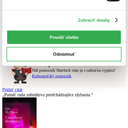
Najlacnejšie
Najvyššia zľava
Zobraziť detaily
Použité filtre
Zrušiť filtre
dostupné
Povoliť všetko
Nebol nájdený
žiadny titul
vyhovujúci zadaným podmienkam.
Skúste prosím zmeniť vyhľadávaný výraz.
Odmietnuť
Chcete poradiť knihu?
Náš pomocník Sherlock vám ju s radosťou vypátra!
Knihomoľský pomocník
Pridať citát
Pamäť rada zahmlieva predchádzajúce zlyhania.