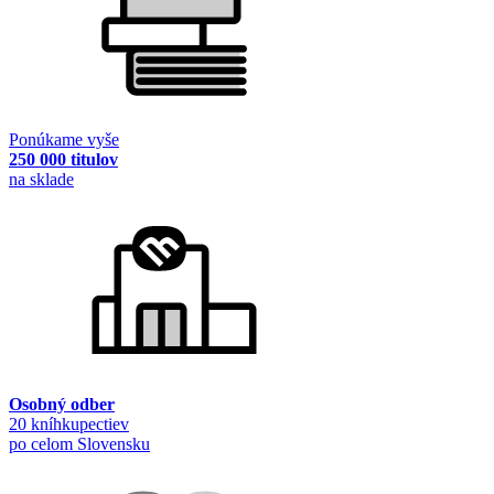
Ponúkame vyše
250 000 titulov
na sklade
Osobný odber
20 kníhkupectiev
po celom Slovensku