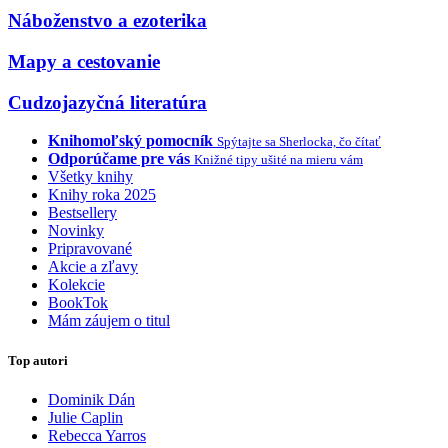
Náboženstvo a ezoterika
Mapy a cestovanie
Cudzojazyčná literatúra
Knihomoľský pomocník
Spýtajte sa Sherlocka, čo čítať
Odporúčame pre vás
Knižné tipy ušité na mieru vám
Všetky knihy
Knihy roka 2025
Bestsellery
Novinky
Pripravované
Akcie a zľavy
Kolekcie
BookTok
Mám záujem o titul
Top autori
Dominik Dán
Julie Caplin
Rebecca Yarros