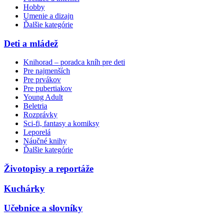
Hobby
Umenie a dizajn
Ďalšie kategórie
Deti a mládež
Knihorad – poradca kníh pre deti
Pre najmenších
Pre prvákov
Pre pubertiakov
Young Adult
Beletria
Rozprávky
Sci-fi, fantasy a komiksy
Leporelá
Náučné knihy
Ďalšie kategórie
Životopisy a reportáže
Kuchárky
Učebnice a slovníky