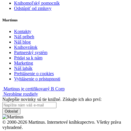
Knihomoľský pomocník
Odstúpiť od zmluvy
Martinus
Kontakty
Náš príbeh
Náš blog
Knihovrátok
Partnerský systém
Pridaj sa k nám
Marketing
Náš labák
Prehlásenie o cookies
Vyhlásenie o prístupnosti
Martinus je certifikovaný B Corp
Nerobíme rozdiely
Najlepšie novinky sú tie knižné. Získajte ich ako prví:
Odoslať
© 2000-2026 Martinus. Internetové kníhkupectvo. Všetky práva
vyhradené.