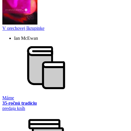
V orechovej škrupinke
Ian McEwan
Máme
35-ročnú tradíciu
predaja kníh