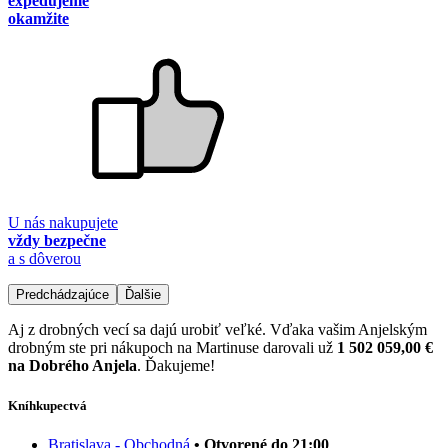
expedujeme
okamžite
U nás nakupujete
vždy bezpečne
a s dôverou
Predchádzajúce
Ďalšie
Aj z drobných vecí sa dajú urobiť veľké. Vďaka vašim Anjelským
drobným ste pri nákupoch na Martinuse darovali už
1 502 059,00 €
na Dobrého Anjela
. Ďakujeme!
Kníhkupectvá
Bratislava - Obchodná
• Otvorené do 21:00