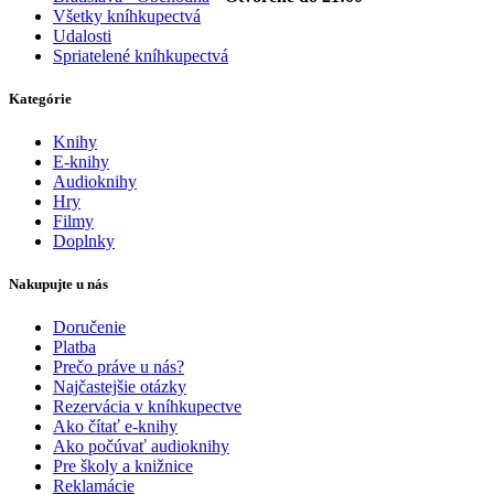
Všetky kníhkupectvá
Udalosti
Spriatelené kníhkupectvá
Kategórie
Knihy
E-knihy
Audioknihy
Hry
Filmy
Doplnky
Nakupujte u nás
Doručenie
Platba
Prečo práve u nás?
Najčastejšie otázky
Rezervácia v kníhkupectve
Ako čítať e-knihy
Ako počúvať audioknihy
Pre školy a knižnice
Reklamácie