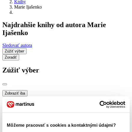
Knihy
Marie Ijašenko
Najdrahšie knihy od autora Marie
Ijašenko
Sledovať autora
Zúžiť výber
Zoradiť
Zúžiť výber
Zobraziť iba
novinky (0 titulov)
novinky
zľavnené tituly (0 titulov)
zľavnené tituly
Dostupnosť
na centrálnom sklade (0 titulov)
na centrálnom sklade
Môžeme pracovať s cookies a kontaktnými údajmi?
predpredaj (0 titulov)
predpredaj