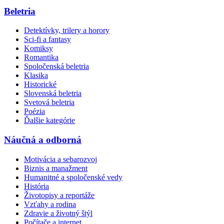
Beletria
Detektívky, trilery a horory
Sci-fi a fantasy
Komiksy
Romantika
Spoločenská beletria
Klasika
Historické
Slovenská beletria
Svetová beletria
Poézia
Ďalšie kategórie
Náučná a odborná
Motivácia a sebarozvoj
Biznis a manažment
Humanitné a spoločenské vedy
História
Životopisy a reportáže
Vzťahy a rodina
Zdravie a životný štýl
Počítače a internet