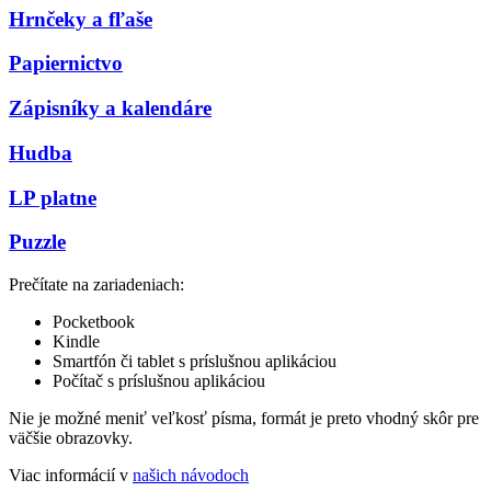
Hrnčeky a fľaše
Papiernictvo
Zápisníky a kalendáre
Hudba
LP platne
Puzzle
Prečítate na zariadeniach:
Pocketbook
Kindle
Smartfón či tablet s príslušnou aplikáciou
Počítač s príslušnou aplikáciou
Nie je možné meniť veľkosť písma, formát je preto vhodný skôr pre
väčšie obrazovky.
Viac informácií v
našich návodoch