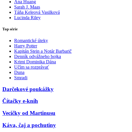
Ana Huang
Sarah J. Maas
Táňa Keleová Vasilková
Lucinda Riley
Top série
Romantické úteky
Harry Potter
Kapitán Stein a Notár Barbarič
Denník odvážneho bojka
Krimi Dominika Dána
Učím sa rozprávať
Duna
Smradi
Darčekové poukážky
Čítačky e-kníh
Vecičky od Martinusu
Káva, čaj a pochutiny