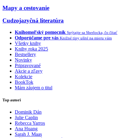
Mapy a cestovanie
Cudzojazyčná literatúra
Knihomoľský pomocník
Spýtajte sa Sherlocka, čo čítať
Odporúčame pre vás
Knižné tipy ušité na mieru vám
Všetky knihy
Knihy roka 2025
Bestsellery
Novinky
Pripravované
Akcie a zľavy
Kolekcie
BookTok
Mám záujem o titul
Top autori
Dominik Dán
Julie Caplin
Rebecca Yarros
Ana Huang
Sarah J. Maas