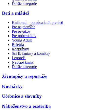
Ďalšie kategórie
Deti a mládež
Knihorad – poradca kníh pre deti
Pre najmenších
Pre prvákov
Pre pubertiakov
Young Adult
Beletria
Rozprávky
Sci-fi, fantasy a komiksy
Leporelá
Náučné knihy
Ďalšie kategórie
Životopisy a reportáže
Kuchárky
Učebnice a slovníky
Náboženstvo a ezoterika