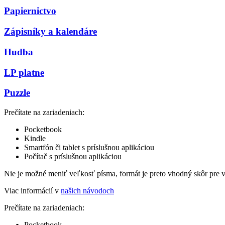
Papiernictvo
Zápisníky a kalendáre
Hudba
LP platne
Puzzle
Prečítate na zariadeniach:
Pocketbook
Kindle
Smartfón či tablet s príslušnou aplikáciou
Počítač s príslušnou aplikáciou
Nie je možné meniť veľkosť písma, formát je preto vhodný skôr pre 
Viac informácií v
našich návodoch
Prečítate na zariadeniach:
Pocketbook