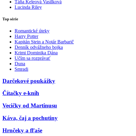
Táňa Keleová Vasilková
Lucinda Riley
Top série
Romantické úteky
Harry Potter
Kapitán Stein a Notár Barbarič
Denník odvážneho bojka
Krimi Dominika Dána
Učím sa rozprávať
Duna
Smradi
Darčekové poukážky
Čítačky e-kníh
Vecičky od Martinusu
Káva, čaj a pochutiny
Hrnčeky a fľaše