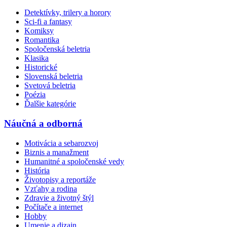
Detektívky, trilery a horory
Sci-fi a fantasy
Komiksy
Romantika
Spoločenská beletria
Klasika
Historické
Slovenská beletria
Svetová beletria
Poézia
Ďalšie kategórie
Náučná a odborná
Motivácia a sebarozvoj
Biznis a manažment
Humanitné a spoločenské vedy
História
Životopisy a reportáže
Vzťahy a rodina
Zdravie a životný štýl
Počítače a internet
Hobby
Umenie a dizajn