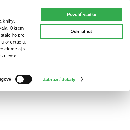
Povoliť všetko
a knihy,
ovala. Okrem
Odmietnuť
stále ho pre
u orientáciu.
dieľame aj s
Ďakujeme!
ngové
Zobraziť detaily