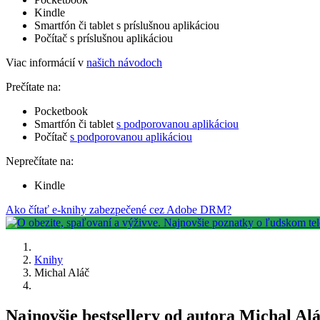
Kindle
Smartfón či tablet s príslušnou aplikáciou
Počítač s príslušnou aplikáciou
Viac informácií v
našich návodoch
Prečítate na:
Pocketbook
Smartfón či tablet
s podporovanou aplikáciou
Počítač
s podporovanou aplikáciou
Neprečítate na:
Kindle
Ako čítať e-knihy zabezpečené cez Adobe DRM?
Knihy
Michal Aláč
Najnovšie bestsellery od autora Michal Al