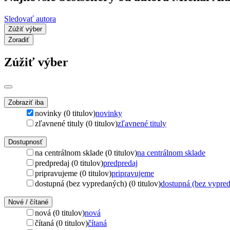
Sledovať autora
Zúžiť výber
Zoradiť
Zúžiť výber
Zobraziť iba
novinky (0 titulov)
novinky
zľavnené tituly (0 titulov)
zľavnené tituly
Dostupnosť
na centrálnom sklade (0 titulov)
na centrálnom sklade
predpredaj (0 titulov)
predpredaj
pripravujeme (0 titulov)
pripravujeme
dostupná (bez vypredaných) (0 titulov)
dostupná (bez vypre
Nové / čítané
nová (0 titulov)
nová
čítaná (0 titulov)
čítaná