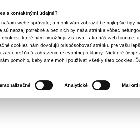
es a kontaktnými údajmi?
našom webe správate, a mohli vám zobraziť tie najlepšie tipy n
é sú naozaj potrebné a bez nich by naša stránka vôbec nefung
 cookies, ktoré nám umožňujú zisťovať, ako náš web funguje, a 
ačné cookies nám dovoľujú prispôsobovať stránku pre vašu lepši
zas umožňujú zobrazenie relevantnej reklamy. Niektoré údaje z
y nám pomohlo, keby sme mohli používať všetky tieto cookies. 
ersonalizačné
Analytické
Marketi