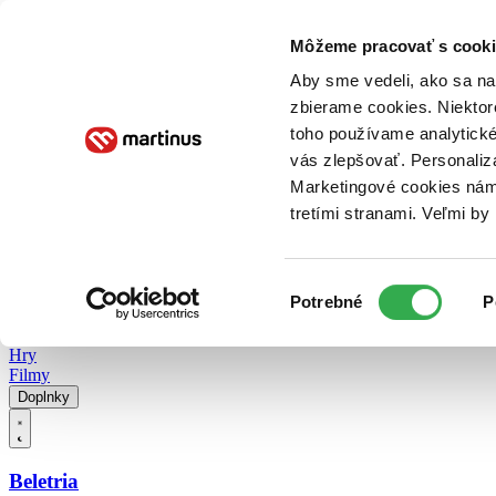
Doručenie
Kníhkupectvá
Knihovrátok
Poukážky
Knižný blog
Kontakt
Môžeme pracovať s cooki
Aby sme vedeli, ako sa na 
zbierame cookies. Niektor
E-knihy
Audioknihy
Hry
Filmy
Knihy
Doplnky
toho používame analytické
vás zlepšovať. Personaliz
Vyhľadávanie
Marketingové cookies nám 
tretími stranami. Veľmi b
Prihlásiť
Vyhľadávanie
Výber
Knihy
Potrebné
P
súhlasu
E-knihy
Audioknihy
Hry
Filmy
Doplnky
Beletria