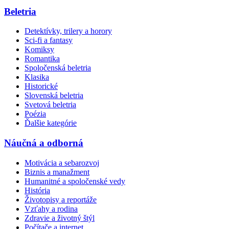
Beletria
Detektívky, trilery a horory
Sci-fi a fantasy
Komiksy
Romantika
Spoločenská beletria
Klasika
Historické
Slovenská beletria
Svetová beletria
Poézia
Ďalšie kategórie
Náučná a odborná
Motivácia a sebarozvoj
Biznis a manažment
Humanitné a spoločenské vedy
História
Životopisy a reportáže
Vzťahy a rodina
Zdravie a životný štýl
Počítače a internet