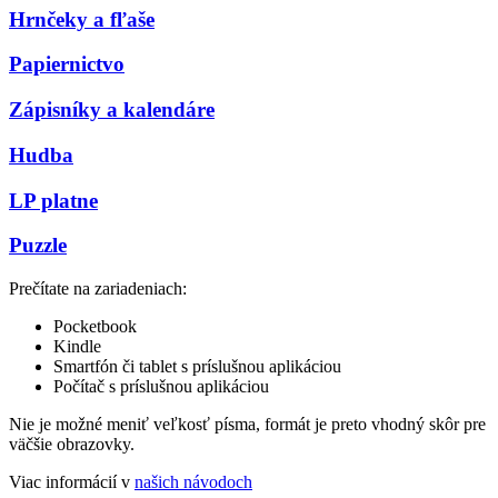
Hrnčeky a fľaše
Papiernictvo
Zápisníky a kalendáre
Hudba
LP platne
Puzzle
Prečítate na zariadeniach:
Pocketbook
Kindle
Smartfón či tablet s príslušnou aplikáciou
Počítač s príslušnou aplikáciou
Nie je možné meniť veľkosť písma, formát je preto vhodný skôr pre
väčšie obrazovky.
Viac informácií v
našich návodoch