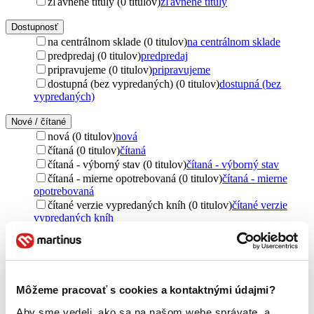
zľavnené tituly (0 titulov)
zľavnené tituly
Dostupnosť
na centrálnom sklade (0 titulov)
na centrálnom sklade
predpredaj (0 titulov)
predpredaj
pripravujeme (0 titulov)
pripravujeme
dostupná (bez vypredaných) (0 titulov)
dostupná (bez
vypredaných)
Nové / čítané
nová (0 titulov)
nová
čítaná (0 titulov)
čítaná
čítaná - výborný stav (0 titulov)
čítaná - výborný stav
čítaná - mierne opotrebovaná (0 titulov)
čítaná - mierne
opotrebovaná
čítané verzie vypredaných kníh (0 titulov)
čítané verzie
vypredaných kníh
Jazyk
slovenčina (1 titul)
slovenčina
1
Autor
Môžeme pracovať s cookies a kontaktnými údajmi?
Michal Aláč (1 titul)
Michal Aláč
1
Aby sme vedeli, ako sa na našom webe správate, a