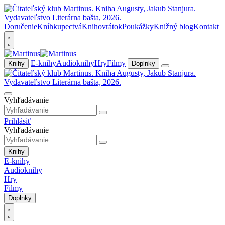
Doručenie
Kníhkupectvá
Knihovrátok
Poukážky
Knižný blog
Kontakt
E-knihy
Audioknihy
Hry
Filmy
Knihy
Doplnky
Vyhľadávanie
Prihlásiť
Vyhľadávanie
Knihy
E-knihy
Audioknihy
Hry
Filmy
Doplnky