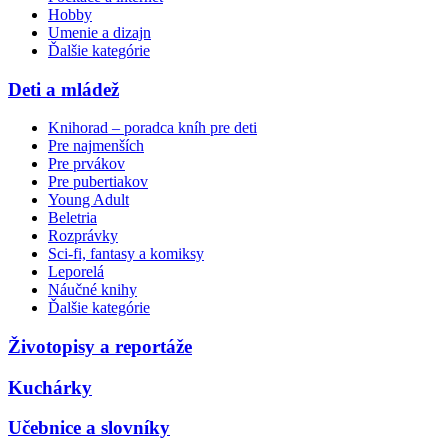
Hobby
Umenie a dizajn
Ďalšie kategórie
Deti a mládež
Knihorad – poradca kníh pre deti
Pre najmenších
Pre prvákov
Pre pubertiakov
Young Adult
Beletria
Rozprávky
Sci-fi, fantasy a komiksy
Leporelá
Náučné knihy
Ďalšie kategórie
Životopisy a reportáže
Kuchárky
Učebnice a slovníky