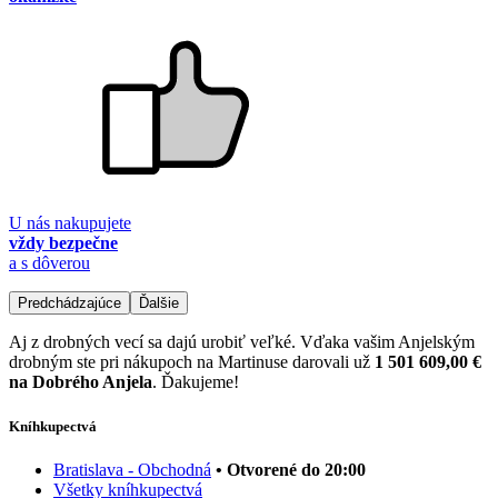
U nás nakupujete
vždy bezpečne
a s dôverou
Predchádzajúce
Ďalšie
Aj z drobných vecí sa dajú urobiť veľké. Vďaka vašim Anjelským
drobným ste pri nákupoch na Martinuse darovali už
1 501 609,00 €
na Dobrého Anjela
. Ďakujeme!
Kníhkupectvá
Bratislava - Obchodná
• Otvorené do 20:00
Všetky kníhkupectvá