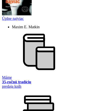
Úplne najviac
Maxim E. Matkin
Máme
35-ročnú tradíciu
predaja kníh