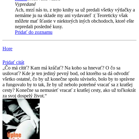
Vypredané
Ach, mrzí nás to, z tejto knihy sa už predali všetky výtlačky a
nemáme ju na sklade my ani vydavateľ :( Teoreticky však
môžete mať šťastie v niektorých iných obchodoch, ktoré ešte
nepredali posledné kusy.
Pridať do zoznamu
Hore
Pridať citát
Čo má cítiť? Kam má kráčať? Na koho sa hnevať? O čo sa
usilovať? Kde je ten jediný pevný bod, od ktorého sa dá odvodiť
všetko ostatné, čo by už konečne spolu súviselo, bolo by to správne
a fungovalo by to tak, že by už nebolo potrebné vracať sa z kratšej
cesty? Konečne sa nemusieť vracať z kratšej cesty, ako už toľkokrát
za svoj dospelý život.