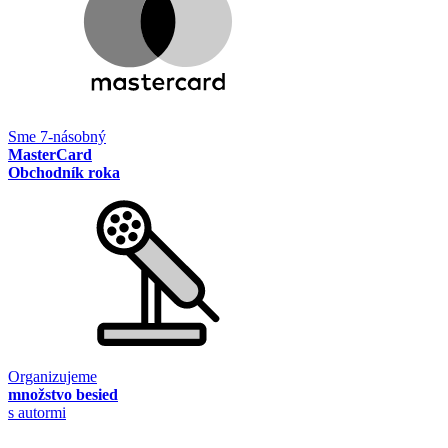
Sme 7-násobný
MasterCard
Obchodník roka
Organizujeme
množstvo besied
s autormi