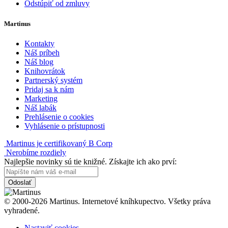
Odstúpiť od zmluvy
Martinus
Kontakty
Náš príbeh
Náš blog
Knihovrátok
Partnerský systém
Pridaj sa k nám
Marketing
Náš labák
Prehlásenie o cookies
Vyhlásenie o prístupnosti
Martinus je certifikovaný B Corp
Nerobíme rozdiely
Najlepšie novinky sú tie knižné. Získajte ich ako prví:
Odoslať
© 2000-2026 Martinus. Internetové kníhkupectvo. Všetky práva
vyhradené.
Nastaviť cookies