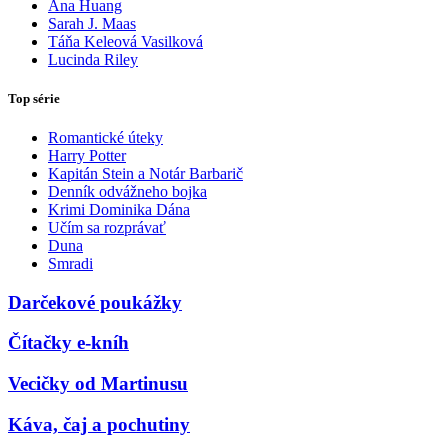
Ana Huang
Sarah J. Maas
Táňa Keleová Vasilková
Lucinda Riley
Top série
Romantické úteky
Harry Potter
Kapitán Stein a Notár Barbarič
Denník odvážneho bojka
Krimi Dominika Dána
Učím sa rozprávať
Duna
Smradi
Darčekové poukážky
Čítačky e-kníh
Vecičky od Martinusu
Káva, čaj a pochutiny