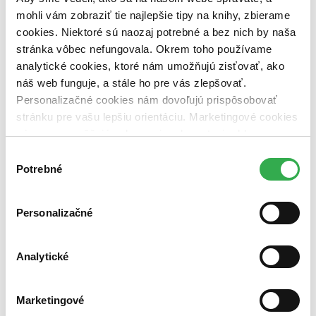
Vydavateľstvo
mohli vám zobraziť tie najlepšie tipy na knihy, zbierame
C. H. Beck (1 titul)
C. H. Beck
1
cookies. Niektoré sú naozaj potrebné a bez nich by naša
stránka vôbec nefungovala. Okrem toho používame
Väzba
brožovaná väzba (1 titul)
brožovaná väzba
1
analytické cookies, ktoré nám umožňujú zisťovať, ako
náš web funguje, a stále ho pre vás zlepšovať.
Zúžiť výber
Personalizačné cookies nám dovoľujú prispôsobovať
Zoradiť
stránku pre vašu lepšiu orientáciu. Marketingové cookies
nám zas umožňujú zobrazenie relevantnej reklamy.
Niektoré údaje zdieľame aj s tretími stranami. Veľmi by
Výber
nám pomohlo, keby sme mohli používať všetky tieto
Potrebné
súhlasu
cookies. Ďakujeme!
Bestsellery
Top hodnotené
Novinky
Personalizačné
Najdrahšie
Najlacnejšie
Najvyššia zľava
Analytické
Použité filtre
Zrušiť filtre
Marketingové
Autor Michal Aláč
Knihy