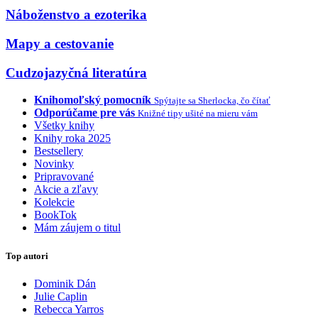
Náboženstvo a ezoterika
Mapy a cestovanie
Cudzojazyčná literatúra
Knihomoľský pomocník
Spýtajte sa Sherlocka, čo čítať
Odporúčame pre vás
Knižné tipy ušité na mieru vám
Všetky knihy
Knihy roka 2025
Bestsellery
Novinky
Pripravované
Akcie a zľavy
Kolekcie
BookTok
Mám záujem o titul
Top autori
Dominik Dán
Julie Caplin
Rebecca Yarros