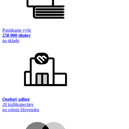
Ponúkame vyše
250 000 titulov
na sklade
Osobný odber
20 kníhkupectiev
po celom Slovensku