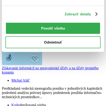
Zobraziť detaily
Povoliť všetko
Odmietnuť
Získavanie informácií na spravodajské účely a na účely trestného
konania
Michal Aláč
Predkladaná vedecká monografia ponúka v jednotlivých kapitolách
podrobnú analýzu právnej úpravy podmienok použitia informačno-
technických prostriedkov...
Kniha
brožovaná väzba