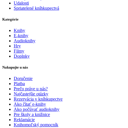
Udalosti
Spriatelené kníhkupectvá
Kategórie
Knihy
E-knihy
Audioknihy
Hry
Filmy
Doplnky
Nakupujte u nás
Doručenie
Platba
Prečo práve u nás?
Najčastejšie otázky
Rezervácia v kníhkupectve
Ako čítať e-knihy
Ako počúvať audioknihy
Pre školy a knižnice
Reklamácie
Knihomoľský pomocník