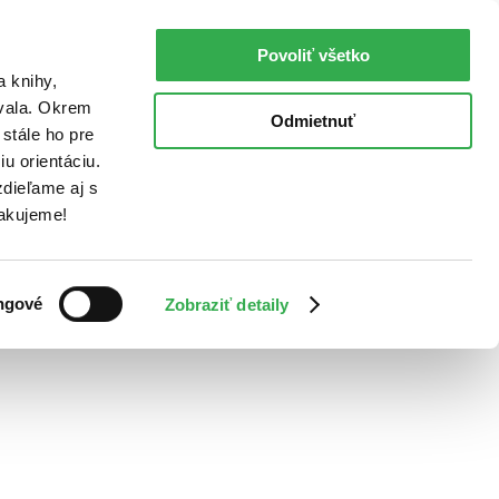
Povoliť všetko
a knihy,
ovala. Okrem
Odmietnuť
stále ho pre
u orientáciu.
dieľame aj s
Ďakujeme!
ngové
Zobraziť detaily