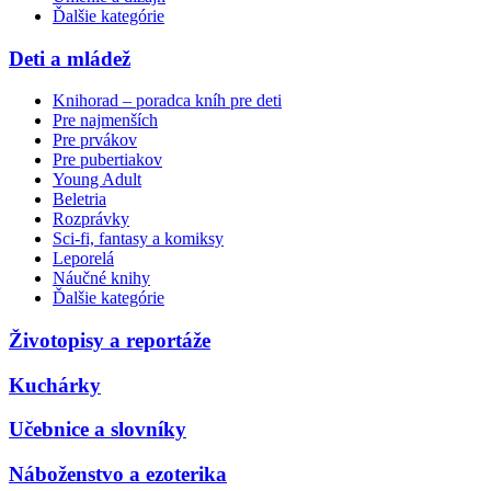
Ďalšie kategórie
Deti a mládež
Knihorad – poradca kníh pre deti
Pre najmenších
Pre prvákov
Pre pubertiakov
Young Adult
Beletria
Rozprávky
Sci-fi, fantasy a komiksy
Leporelá
Náučné knihy
Ďalšie kategórie
Životopisy a reportáže
Kuchárky
Učebnice a slovníky
Náboženstvo a ezoterika