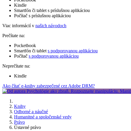
Kindle
Smartfón či tablet s príslušnou aplikáciou
Počítač s príslušnou aplikáciou
Viac informácií v
našich návodoch
Prečítate na:
Pocketbook
Smartfón či tablet
s podporovanou aplikáciou
Počítač
s podporovanou aplikáciou
Neprečítate na:
Kindle
Ako čítať e-knihy zabezpečené cez Adobe DRM?
Knihy
Odborné a náučné
Humanitné a spoločenské vedy
Právo
Ústavné právo