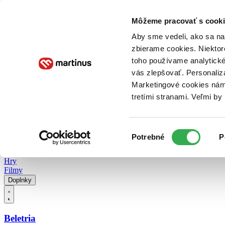
Doručenie
Kníhkupectvá
Knihovrátok
Poukážky
Knižný blog
Kontakt
Môžeme pracovať s cooki
Aby sme vedeli, ako sa na 
zbierame cookies. Niektor
E-knihy
Audioknihy
Hry
Filmy
Knihy
Doplnky
toho používame analytické
vás zlepšovať. Personaliz
Vyhľadávanie
Marketingové cookies nám 
tretími stranami. Veľmi b
Prihlásiť
Vyhľadávanie
Výber
Knihy
Potrebné
P
súhlasu
E-knihy
Audioknihy
Hry
Filmy
Doplnky
Beletria