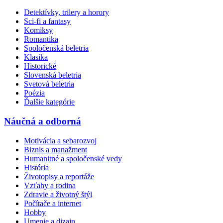
Detektívky, trilery a horory
Sci-fi a fantasy
Komiksy
Romantika
Spoločenská beletria
Klasika
Historické
Slovenská beletria
Svetová beletria
Poézia
Ďalšie kategórie
Náučná a odborná
Motivácia a sebarozvoj
Biznis a manažment
Humanitné a spoločenské vedy
História
Životopisy a reportáže
Vzťahy a rodina
Zdravie a životný štýl
Počítače a internet
Hobby
Umenie a dizajn