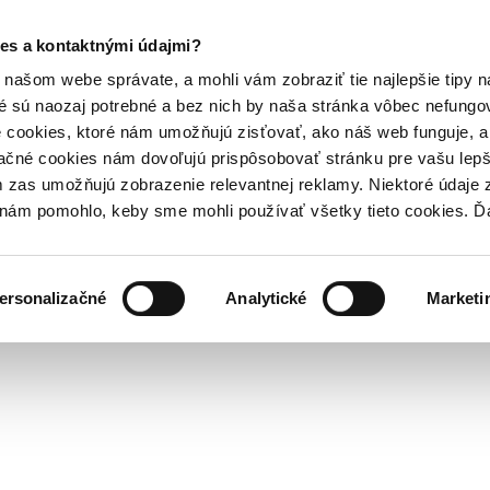
es a kontaktnými údajmi?
našom webe správate, a mohli vám zobraziť tie najlepšie tipy n
é sú naozaj potrebné a bez nich by naša stránka vôbec nefung
 cookies, ktoré nám umožňujú zisťovať, ako náš web funguje, a 
ačné cookies nám dovoľujú prispôsobovať stránku pre vašu lepši
zas umožňujú zobrazenie relevantnej reklamy. Niektoré údaje z
y nám pomohlo, keby sme mohli používať všetky tieto cookies. 
ersonalizačné
Analytické
Marketi