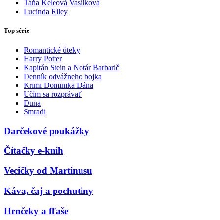
Táňa Keleová Vasilková
Lucinda Riley
Top série
Romantické úteky
Harry Potter
Kapitán Stein a Notár Barbarič
Denník odvážneho bojka
Krimi Dominika Dána
Učím sa rozprávať
Duna
Smradi
Darčekové poukážky
Čítačky e-kníh
Vecičky od Martinusu
Káva, čaj a pochutiny
Hrnčeky a fľaše