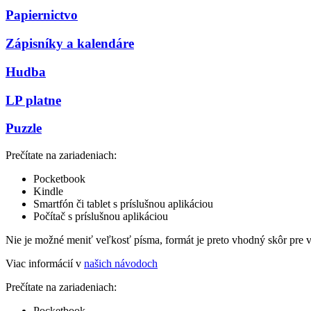
Papiernictvo
Zápisníky a kalendáre
Hudba
LP platne
Puzzle
Prečítate na zariadeniach:
Pocketbook
Kindle
Smartfón či tablet s príslušnou aplikáciou
Počítač s príslušnou aplikáciou
Nie je možné meniť veľkosť písma, formát je preto vhodný skôr pre 
Viac informácií v
našich návodoch
Prečítate na zariadeniach:
Pocketbook