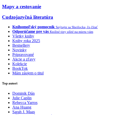
Mapy a cestovanie
Cudzojazyčná literatúra
Knihomoľský pomocník
Spýtajte sa Sherlocka, čo čítať
Odporúčame pre vás
Knižné tipy ušité na mieru vám
Všetky knihy
Knihy roka 2025
Bestsellery
Novinky
Pripravované
Akcie a zľavy
Kolekcie
BookTok
Mám záujem o titul
Top autori
Dominik Dán
Julie Caplin
Rebecca Yarros
Ana Huang
Sarah J. Maas