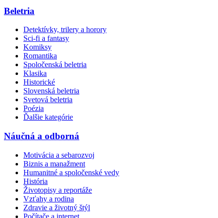
Beletria
Detektívky, trilery a horory
Sci-fi a fantasy
Komiksy
Romantika
Spoločenská beletria
Klasika
Historické
Slovenská beletria
Svetová beletria
Poézia
Ďalšie kategórie
Náučná a odborná
Motivácia a sebarozvoj
Biznis a manažment
Humanitné a spoločenské vedy
História
Životopisy a reportáže
Vzťahy a rodina
Zdravie a životný štýl
Počítače a internet