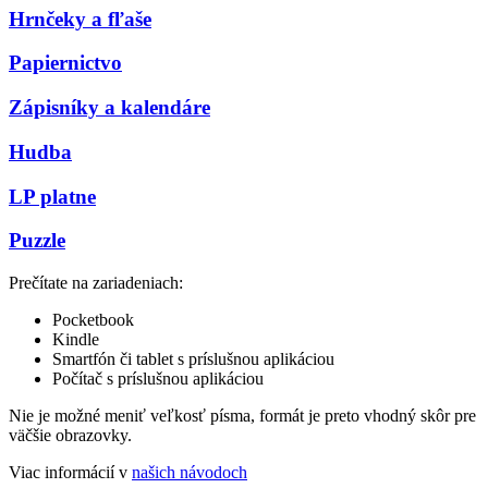
Hrnčeky a fľaše
Papiernictvo
Zápisníky a kalendáre
Hudba
LP platne
Puzzle
Prečítate na zariadeniach:
Pocketbook
Kindle
Smartfón či tablet s príslušnou aplikáciou
Počítač s príslušnou aplikáciou
Nie je možné meniť veľkosť písma, formát je preto vhodný skôr pre
väčšie obrazovky.
Viac informácií v
našich návodoch