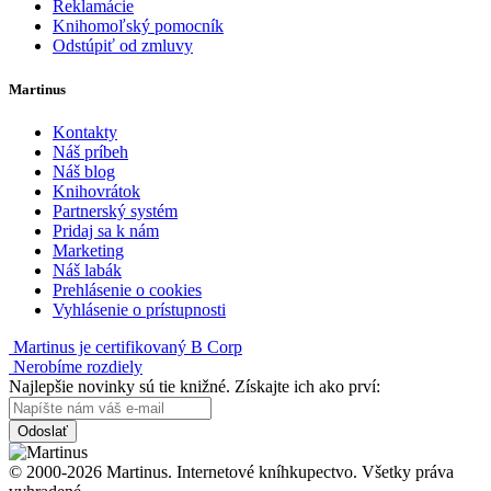
Reklamácie
Knihomoľský pomocník
Odstúpiť od zmluvy
Martinus
Kontakty
Náš príbeh
Náš blog
Knihovrátok
Partnerský systém
Pridaj sa k nám
Marketing
Náš labák
Prehlásenie o cookies
Vyhlásenie o prístupnosti
Martinus je certifikovaný B Corp
Nerobíme rozdiely
Najlepšie novinky sú tie knižné. Získajte ich ako prví:
Odoslať
© 2000-2026 Martinus. Internetové kníhkupectvo. Všetky práva