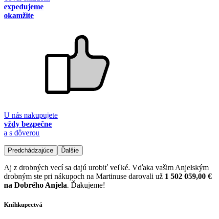
expedujeme
okamžite
U nás nakupujete
vždy bezpečne
a s dôverou
Predchádzajúce
Ďalšie
Aj z drobných vecí sa dajú urobiť veľké. Vďaka vašim Anjelským
drobným ste pri nákupoch na Martinuse darovali už
1 502 059,00 €
na Dobrého Anjela
. Ďakujeme!
Kníhkupectvá