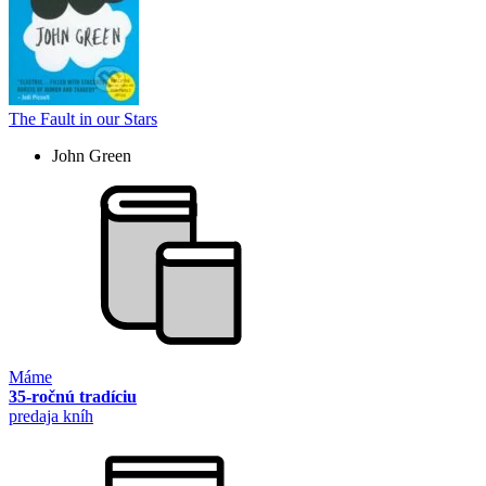
The Fault in our Stars
John Green
Máme
35-ročnú tradíciu
predaja kníh