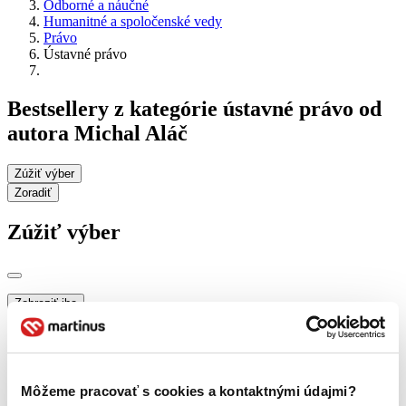
Odborné a náučné
Humanitné a spoločenské vedy
Právo
Ústavné právo
Bestsellery z kategórie ústavné právo od
autora Michal Aláč
Zúžiť výber
Zoradiť
Zúžiť výber
Zobraziť iba
novinky (0 titulov)
novinky
zľavnené tituly (0 titulov)
zľavnené tituly
Dostupnosť
Môžeme pracovať s cookies a kontaktnými údajmi?
na centrálnom sklade (0 titulov)
na centrálnom sklade