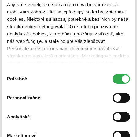
predpredaj (0 titulov)
predpredaj
Aby sme vedeli, ako sa na našom webe správate, a
pripravujeme (0 titulov)
pripravujeme
mohli vám zobraziť tie najlepšie tipy na knihy, zbierame
dostupná (bez vypredaných) (0 titulov)
dostupná (bez
vypredaných)
cookies. Niektoré sú naozaj potrebné a bez nich by naša
stránka vôbec nefungovala. Okrem toho používame
Nové / čítané
analytické cookies, ktoré nám umožňujú zisťovať, ako
nová (0 titulov)
nová
náš web funguje, a stále ho pre vás zlepšovať.
čítaná (0 titulov)
čítaná
Personalizačné cookies nám dovoľujú prispôsobovať
čítaná - výborný stav (0 titulov)
čítaná - výborný stav
čítaná - mierne opotrebovaná (0 titulov)
čítaná - mierne
stránku pre vašu lepšiu orientáciu. Marketingové cookies
opotrebovaná
nám zas umožňujú zobrazenie relevantnej reklamy.
čítané verzie vypredaných kníh (0 titulov)
čítané verzie
Niektoré údaje zdieľame aj s tretími stranami. Veľmi by
vypredaných kníh
Výber
nám pomohlo, keby sme mohli používať všetky tieto
Potrebné
súhlasu
Zúžiť výber
cookies. Ďakujeme!
Zoradiť
Personalizačné
Analytické
Bestsellery
Top hodnotené
Marketingové
Novinky