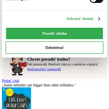
Najdrahšie
Najlacnejšie
Najvyššia zľava
Zobraziť detaily
Použité filtre
Zrušiť filtre
Povoliť všetko
Autor Michal Aláč
čítané - výborný stav
Nebol nájdený
žiadny titul
vyhovujúci zadaným podmienkam.
Skúste prosím zmeniť vyhľadávaný výraz.
Odmietnuť
Chcete poradiť knihu?
Náš pomocník Sherlock vám ju s radosťou vypátra!
Knihomoľský pomocník
Pridať citát
Some infinities are bigger than other infinities.