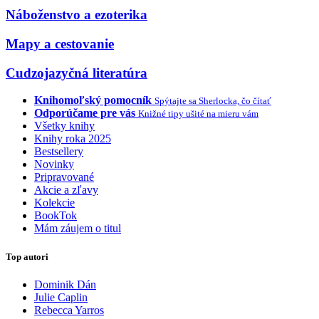
Náboženstvo a ezoterika
Mapy a cestovanie
Cudzojazyčná literatúra
Knihomoľský pomocník
Spýtajte sa Sherlocka, čo čítať
Odporúčame pre vás
Knižné tipy ušité na mieru vám
Všetky knihy
Knihy roka 2025
Bestsellery
Novinky
Pripravované
Akcie a zľavy
Kolekcie
BookTok
Mám záujem o titul
Top autori
Dominik Dán
Julie Caplin
Rebecca Yarros