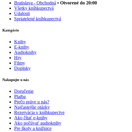
Bratislava - Obchodná
• Otvorené do 20:00
Všetky kníhkupectvá
Udalosti
Spriatelené kníhkupectvá
Kategórie
Knihy
E-knihy
Audioknihy
Hry
Filmy
Doplnky
Nakupujte u nás
Doručenie
Platba
Prečo práve u nás?
Najčastejšie otázky
Rezervácia v kníhkupectve
Ako čítať e-knihy
Ako počúvať audioknihy
Pre školy a knižnice