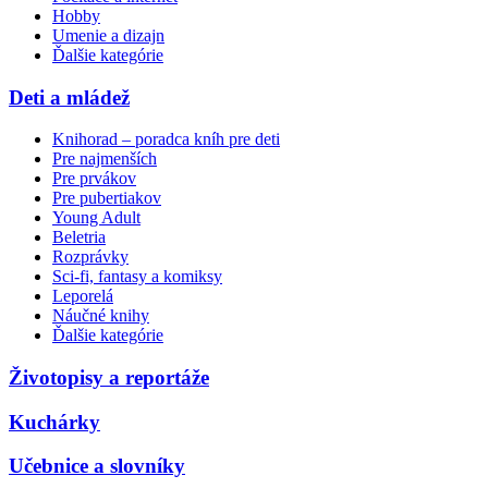
Hobby
Umenie a dizajn
Ďalšie kategórie
Deti a mládež
Knihorad – poradca kníh pre deti
Pre najmenších
Pre prvákov
Pre pubertiakov
Young Adult
Beletria
Rozprávky
Sci-fi, fantasy a komiksy
Leporelá
Náučné knihy
Ďalšie kategórie
Životopisy a reportáže
Kuchárky
Učebnice a slovníky