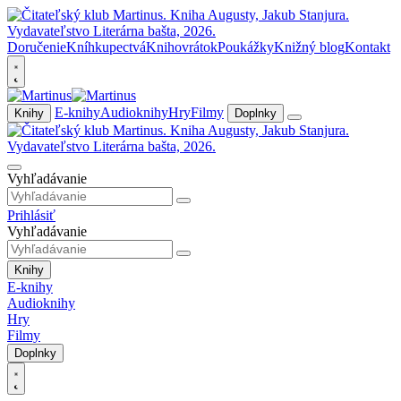
Doručenie
Kníhkupectvá
Knihovrátok
Poukážky
Knižný blog
Kontakt
E-knihy
Audioknihy
Hry
Filmy
Knihy
Doplnky
Vyhľadávanie
Prihlásiť
Vyhľadávanie
Knihy
E-knihy
Audioknihy
Hry
Filmy
Doplnky