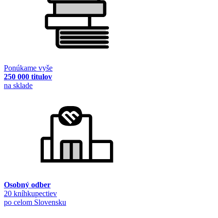
Ponúkame vyše
250 000 titulov
na sklade
Osobný odber
20 kníhkupectiev
po celom Slovensku