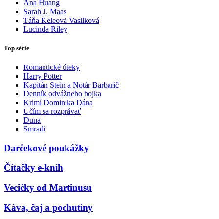
Ana Huang
Sarah J. Maas
Táňa Keleová Vasilková
Lucinda Riley
Top série
Romantické úteky
Harry Potter
Kapitán Stein a Notár Barbarič
Denník odvážneho bojka
Krimi Dominika Dána
Učím sa rozprávať
Duna
Smradi
Darčekové poukážky
Čítačky e-kníh
Vecičky od Martinusu
Káva, čaj a pochutiny