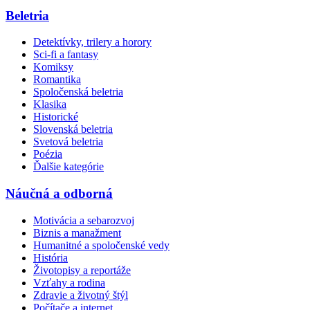
Beletria
Detektívky, trilery a horory
Sci-fi a fantasy
Komiksy
Romantika
Spoločenská beletria
Klasika
Historické
Slovenská beletria
Svetová beletria
Poézia
Ďalšie kategórie
Náučná a odborná
Motivácia a sebarozvoj
Biznis a manažment
Humanitné a spoločenské vedy
História
Životopisy a reportáže
Vzťahy a rodina
Zdravie a životný štýl
Počítače a internet