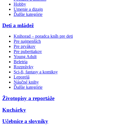
Hobby
Umenie a dizajn
Ďalšie kategórie
Deti a mládež
Knihorad – poradca kníh pre deti
Pre najmenších
Pre prvákov
Pre pubertiakov
Young Adult
Beletria
Rozprávky
Sci-fi, fantasy a komiksy
Leporelá
Náučné knihy
Ďalšie kategórie
Životopisy a reportáže
Kuchárky
Učebnice a slovníky