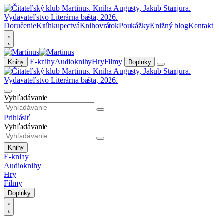
Doručenie
Kníhkupectvá
Knihovrátok
Poukážky
Knižný blog
Kontakt
E-knihy
Audioknihy
Hry
Filmy
Knihy
Doplnky
Vyhľadávanie
Prihlásiť
Vyhľadávanie
Knihy
E-knihy
Audioknihy
Hry
Filmy
Doplnky