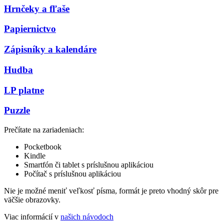
Hrnčeky a fľaše
Papiernictvo
Zápisníky a kalendáre
Hudba
LP platne
Puzzle
Prečítate na zariadeniach:
Pocketbook
Kindle
Smartfón či tablet s príslušnou aplikáciou
Počítač s príslušnou aplikáciou
Nie je možné meniť veľkosť písma, formát je preto vhodný skôr pre
väčšie obrazovky.
Viac informácií v
našich návodoch