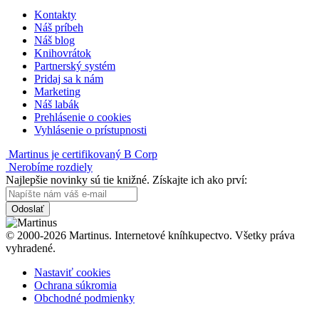
Kontakty
Náš príbeh
Náš blog
Knihovrátok
Partnerský systém
Pridaj sa k nám
Marketing
Náš labák
Prehlásenie o cookies
Vyhlásenie o prístupnosti
Martinus je certifikovaný B Corp
Nerobíme rozdiely
Najlepšie novinky sú tie knižné. Získajte ich ako prví:
Odoslať
© 2000-2026 Martinus. Internetové kníhkupectvo. Všetky práva
vyhradené.
Nastaviť cookies
Ochrana súkromia
Obchodné podmienky