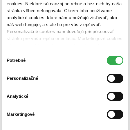
cookies. Niektoré sú naozaj potrebné a bez nich by naša
Vydavateľstvo
C. H. Beck (1 titul)
C. H. Beck
1
stránka vôbec nefungovala. Okrem toho používame
analytické cookies, ktoré nám umožňujú zisťovať, ako
Väzba
náš web funguje, a stále ho pre vás zlepšovať.
brožovaná väzba (1 titul)
brožovaná väzba
1
Personalizačné cookies nám dovoľujú prispôsobovať
Zúžiť výber
stránku pre vašu lepšiu orientáciu. Marketingové cookies
nám zas umožňujú zobrazenie relevantnej reklamy.
Zoradiť
Niektoré údaje zdieľame aj s tretími stranami. Veľmi by
Výber
nám pomohlo, keby sme mohli používať všetky tieto
Potrebné
súhlasu
cookies. Ďakujeme!
Bestsellery
Personalizačné
Top hodnotené
Novinky
Najdrahšie
Analytické
Najlacnejšie
Najvyššia zľava
Marketingové
Použité filtre
Zrušiť filtre
Autor Michal Aláč
nové