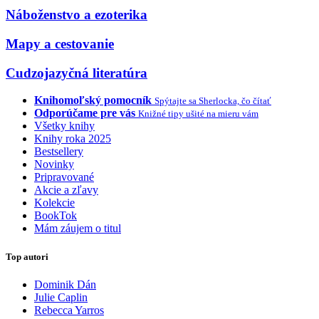
Náboženstvo a ezoterika
Mapy a cestovanie
Cudzojazyčná literatúra
Knihomoľský pomocník
Spýtajte sa Sherlocka, čo čítať
Odporúčame pre vás
Knižné tipy ušité na mieru vám
Všetky knihy
Knihy roka 2025
Bestsellery
Novinky
Pripravované
Akcie a zľavy
Kolekcie
BookTok
Mám záujem o titul
Top autori
Dominik Dán
Julie Caplin
Rebecca Yarros