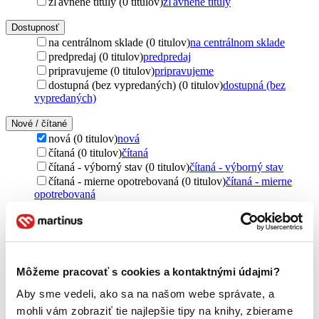
zľavnené tituly (0 titulov)
zľavnené tituly
Dostupnosť
na centrálnom sklade (0 titulov)
na centrálnom sklade
predpredaj (0 titulov)
predpredaj
pripravujeme (0 titulov)
pripravujeme
dostupná (bez vypredaných) (0 titulov)
dostupná (bez
vypredaných)
Nové / čítané
nová (0 titulov)
nová
čítaná (0 titulov)
čítaná
čítaná - výborný stav (0 titulov)
čítaná - výborný stav
čítaná - mierne opotrebovaná (0 titulov)
čítaná - mierne
opotrebovaná
čítané verzie vypredaných kníh (0 titulov)
čítané verzie
vypredaných kníh
Jazyk
slovenčina (1 titul)
slovenčina
1
Môžeme pracovať s cookies a kontaktnými údajmi?
Autor
Aby sme vedeli, ako sa na našom webe správate, a
Michal Aláč (1 titul)
Michal Aláč
1
mohli vám zobraziť tie najlepšie tipy na knihy, zbierame