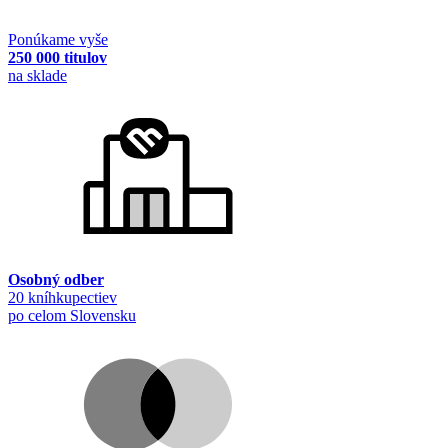
Ponúkame vyše
250 000 titulov
na sklade
Osobný odber
20 kníhkupectiev
po celom Slovensku