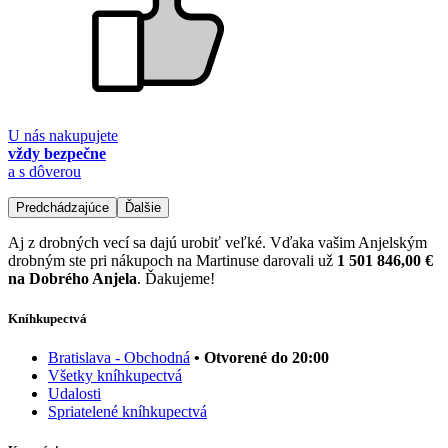
U nás nakupujete
vždy bezpečne
a s dôverou
Predchádzajúce
Ďalšie
Aj z drobných vecí sa dajú urobiť veľké. Vďaka vašim Anjelským
drobným ste pri nákupoch na Martinuse darovali už
1 501 846,00 €
na Dobrého Anjela
. Ďakujeme!
Kníhkupectvá
Bratislava - Obchodná
• Otvorené do 20:00
Všetky kníhkupectvá
Udalosti
Spriatelené kníhkupectvá