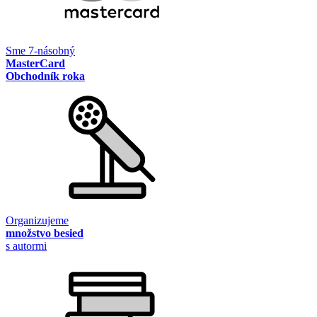
Sme 7-násobný
MasterCard
Obchodník roka
Organizujeme
množstvo besied
s autormi