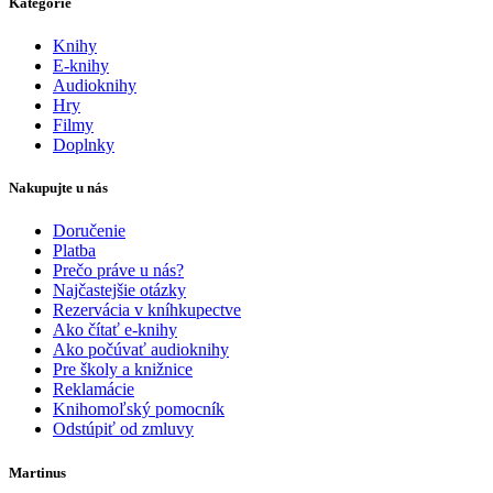
Kategórie
Knihy
E-knihy
Audioknihy
Hry
Filmy
Doplnky
Nakupujte u nás
Doručenie
Platba
Prečo práve u nás?
Najčastejšie otázky
Rezervácia v kníhkupectve
Ako čítať e-knihy
Ako počúvať audioknihy
Pre školy a knižnice
Reklamácie
Knihomoľský pomocník
Odstúpiť od zmluvy
Martinus