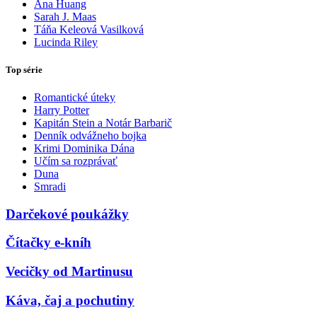
Ana Huang
Sarah J. Maas
Táňa Keleová Vasilková
Lucinda Riley
Top série
Romantické úteky
Harry Potter
Kapitán Stein a Notár Barbarič
Denník odvážneho bojka
Krimi Dominika Dána
Učím sa rozprávať
Duna
Smradi
Darčekové poukážky
Čítačky e-kníh
Vecičky od Martinusu
Káva, čaj a pochutiny