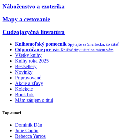
Náboženstvo a ezoterika
Mapy a cestovanie
Cudzojazyčná literatúra
Knihomoľský pomocník
Spýtajte sa Sherlocka, čo čítať
Odporúčame pre vás
Knižné tipy ušité na mieru vám
Všetky knihy
Knihy roka 2025
Bestsellery
Novinky
Pripravované
Akcie a zľavy
Kolekcie
BookTok
Mám záujem o titul
Top autori
Dominik Dán
Julie Caplin
Rebecca Yarros