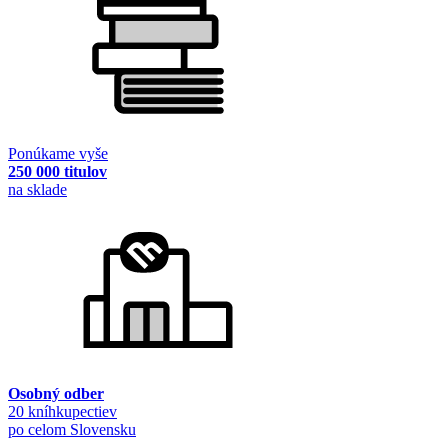
Ponúkame vyše
250 000 titulov
na sklade
Osobný odber
20 kníhkupectiev
po celom Slovensku