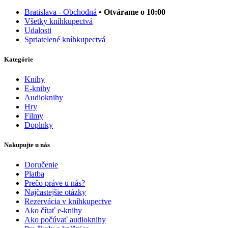
Bratislava - Obchodná
• Otvárame o 10:00
Všetky kníhkupectvá
Udalosti
Spriatelené kníhkupectvá
Kategórie
Knihy
E-knihy
Audioknihy
Hry
Filmy
Doplnky
Nakupujte u nás
Doručenie
Platba
Prečo práve u nás?
Najčastejšie otázky
Rezervácia v kníhkupectve
Ako čítať e-knihy
Ako počúvať audioknihy