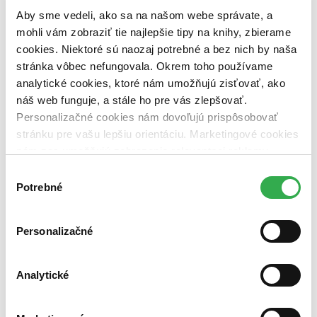
na centrálnom sklade (0 titulov)
na centrálnom sklade
Aby sme vedeli, ako sa na našom webe správate, a
predpredaj (0 titulov)
predpredaj
pripravujeme (0 titulov)
pripravujeme
mohli vám zobraziť tie najlepšie tipy na knihy, zbierame
dostupná (bez vypredaných) (0 titulov)
dostupná (bez
cookies. Niektoré sú naozaj potrebné a bez nich by naša
vypredaných)
stránka vôbec nefungovala. Okrem toho používame
Nové / čítané
analytické cookies, ktoré nám umožňujú zisťovať, ako
nová (0 titulov)
nová
náš web funguje, a stále ho pre vás zlepšovať.
čítaná (0 titulov)
čítaná
Personalizačné cookies nám dovoľujú prispôsobovať
čítaná - výborný stav (0 titulov)
čítaná - výborný stav
stránku pre vašu lepšiu orientáciu. Marketingové cookies
čítaná - mierne opotrebovaná (0 titulov)
čítaná - mierne
nám zas umožňujú zobrazenie relevantnej reklamy.
opotrebovaná
čítané verzie vypredaných kníh (0 titulov)
čítané verzie
Niektoré údaje zdieľame aj s tretími stranami. Veľmi by
Výber
vypredaných kníh
nám pomohlo, keby sme mohli používať všetky tieto
Potrebné
súhlasu
cookies. Ďakujeme!
Zúžiť výber
Personalizačné
Zoradiť
Analytické
Bestsellery
Top hodnotené