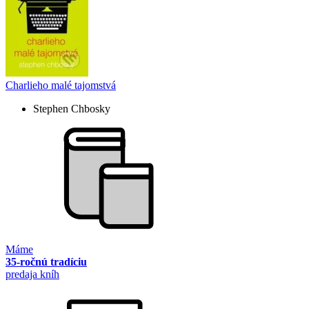
Charlieho malé tajomstvá
Stephen Chbosky
Máme
35-ročnú tradíciu
predaja kníh