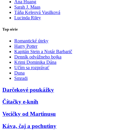
Ana Huang
Sarah J. Maas
Táňa Keleová Vasilková
Lucinda Riley
Top série
Romantické úteky
Harry Potter
Kapitán Stein a Notár Barbarič
Denník odvážneho bojka
Krimi Dominika Dána
Učím sa rozprávať
Duna
Smradi
Darčekové poukážky
Čítačky e-kníh
Vecičky od Martinusu
Káva, čaj a pochutiny