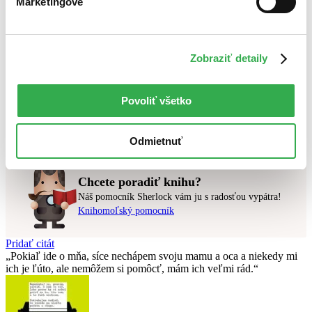
Marketingové
Novinky
Najdrahšie
Najlacnejšie
Najvyššia zľava
Zobraziť detaily
Použité filtre
Zrušiť filtre
Povoliť všetko
Autor Michal Aláč
na sklade
Nebol nájdený
žiadny titul
vyhovujúci zadaným podmienkam.
Skúste prosím zmeniť vyhľadávaný výraz.
Odmietnuť
Chcete poradiť knihu?
Náš pomocník Sherlock vám ju s radosťou vypátra!
Knihomoľský pomocník
Pridať citát
Pokiaľ ide o mňa, síce nechápem svoju mamu a oca a niekedy mi
ich je ľúto, ale nemôžem si pomôcť, mám ich veľmi rád.