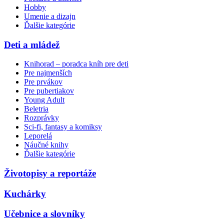
Hobby
Umenie a dizajn
Ďalšie kategórie
Deti a mládež
Knihorad – poradca kníh pre deti
Pre najmenších
Pre prvákov
Pre pubertiakov
Young Adult
Beletria
Rozprávky
Sci-fi, fantasy a komiksy
Leporelá
Náučné knihy
Ďalšie kategórie
Životopisy a reportáže
Kuchárky
Učebnice a slovníky