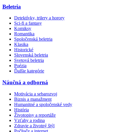
Beletria
Detektívky, trilery a horory
Sci-fi a fantasy
Komiksy
Romantika
Spoločenská beletria
Klasika
Historické
Slovenská beletria
Svetová beletria
Poézia
Ďalšie kategórie
Náučná a odborná
Motivácia a sebarozvoj
Biznis a manažment
Humanitné a spoločenské vedy
História
Životopisy a reportáže
Vzťahy a rodina
Zdravie a životný štýl
Počítače a internet