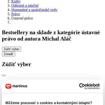
Knihy
Odborné a náučné
Humanitné a spoločenské vedy
Právo
Ústavné právo
Bestsellery na sklade z kategórie ústavné
právo od autora Michal Aláč
Zúžiť výber
Zoradiť
Zúžiť výber
Zobraziť iba
novinky (0 titulov)
novinky
zľavnené tituly (0 titulov)
zľavnené tituly
Dostupnosť
Môžeme pracovať s cookies a kontaktnými údajmi?