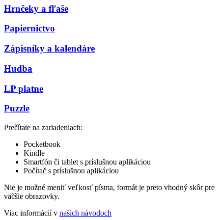
Hrnčeky a fľaše
Papiernictvo
Zápisníky a kalendáre
Hudba
LP platne
Puzzle
Prečítate na zariadeniach:
Pocketbook
Kindle
Smartfón či tablet s príslušnou aplikáciou
Počítač s príslušnou aplikáciou
Nie je možné meniť veľkosť písma, formát je preto vhodný skôr pre
väčšie obrazovky.
Viac informácií v
našich návodoch