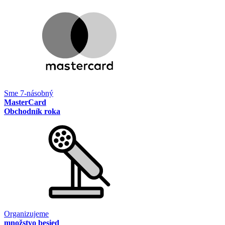
Sme 7-násobný
MasterCard
Obchodník roka
Organizujeme
množstvo besied