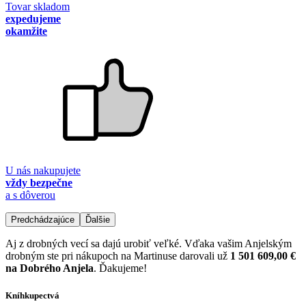
Tovar skladom
expedujeme
okamžite
U nás nakupujete
vždy bezpečne
a s dôverou
Predchádzajúce
Ďalšie
Aj z drobných vecí sa dajú urobiť veľké. Vďaka vašim Anjelským
drobným ste pri nákupoch na Martinuse darovali už
1 501 609,00 €
na Dobrého Anjela
. Ďakujeme!
Kníhkupectvá