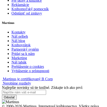
Pre školy a knižnice
Reklamácie
Knihomoľský pomocník
Odstúpiť od zmluvy
Martinus
Kontakty
Náš príbeh
Náš blog
Knihovrátok
Partnerský systém
Pridaj sa k nám
Marketing
Náš labák
Prehlásenie o cookies
Vyhlásenie o prístupnosti
Martinus je certifikovaný B Corp
Nerobíme rozdiely
Najlepšie novinky sú tie knižné. Získajte ich ako prví:
Odoslať
© 2000-2026 Martinus. Internetové kníhkupectvo. Všetky práva