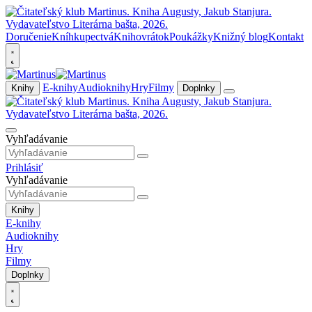
Doručenie
Kníhkupectvá
Knihovrátok
Poukážky
Knižný blog
Kontakt
E-knihy
Audioknihy
Hry
Filmy
Knihy
Doplnky
Vyhľadávanie
Prihlásiť
Vyhľadávanie
Knihy
E-knihy
Audioknihy
Hry
Filmy
Doplnky