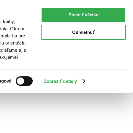
Povoliť všetko
a knihy,
ovala. Okrem
Odmietnuť
stále ho pre
u orientáciu.
dieľame aj s
Ďakujeme!
ngové
Zobraziť detaily