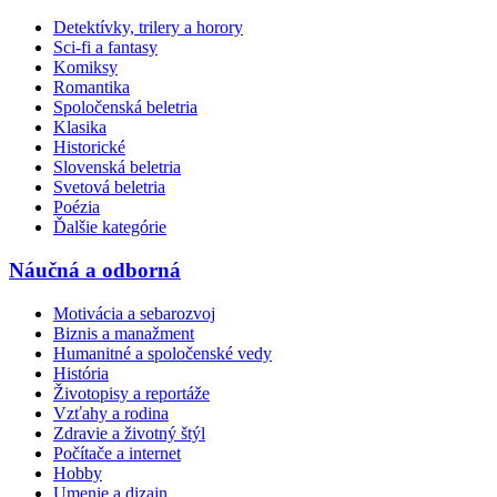
Detektívky, trilery a horory
Sci-fi a fantasy
Komiksy
Romantika
Spoločenská beletria
Klasika
Historické
Slovenská beletria
Svetová beletria
Poézia
Ďalšie kategórie
Náučná a odborná
Motivácia a sebarozvoj
Biznis a manažment
Humanitné a spoločenské vedy
História
Životopisy a reportáže
Vzťahy a rodina
Zdravie a životný štýl
Počítače a internet
Hobby
Umenie a dizajn