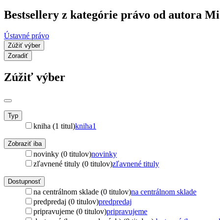
Bestsellery z kategórie právo od autora Mi
Ústavné právo
Zúžiť výber
Zoradiť
Zúžiť výber
Typ
kniha (1 titul)
kniha
1
Zobraziť iba
novinky (0 titulov)
novinky
zľavnené tituly (0 titulov)
zľavnené tituly
Dostupnosť
na centrálnom sklade (0 titulov)
na centrálnom sklade
predpredaj (0 titulov)
predpredaj
pripravujeme (0 titulov)
pripravujeme