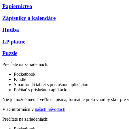
Papiernictvo
Zápisníky a kalendáre
Hudba
LP platne
Puzzle
Prečítate na zariadeniach:
Pocketbook
Kindle
Smartfón či tablet s príslušnou aplikáciou
Počítač s príslušnou aplikáciou
Nie je možné meniť veľkosť písma, formát je preto vhodný skôr pre 
Viac informácií v
našich návodoch
Prečítate na zariadeniach:
Pocketbook