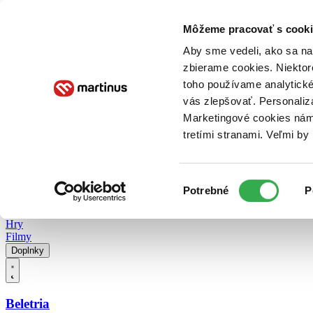
Doručenie
Kníhkupectvá
Knihovrátok
Poukážky
Knižný blog
Kontakt
Môžeme pracovať s cooki
Aby sme vedeli, ako sa na 
zbierame cookies. Niektor
E-knihy
Audioknihy
Hry
Filmy
Knihy
Doplnky
toho používame analytické
vás zlepšovať. Personaliz
Vyhľadávanie
Marketingové cookies nám 
tretími stranami. Veľmi b
Prihlásiť
Vyhľadávanie
Výber
Knihy
Potrebné
P
súhlasu
E-knihy
Audioknihy
Hry
Filmy
Doplnky
Beletria