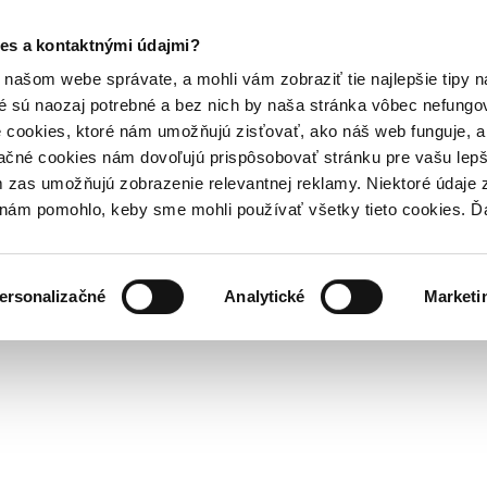
es a kontaktnými údajmi?
našom webe správate, a mohli vám zobraziť tie najlepšie tipy n
é sú naozaj potrebné a bez nich by naša stránka vôbec nefung
 cookies, ktoré nám umožňujú zisťovať, ako náš web funguje, a 
ačné cookies nám dovoľujú prispôsobovať stránku pre vašu lepši
zas umožňujú zobrazenie relevantnej reklamy. Niektoré údaje z
y nám pomohlo, keby sme mohli používať všetky tieto cookies. 
ersonalizačné
Analytické
Marketi