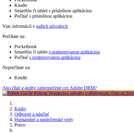
Kindle
Smartfón či tablet s príslušnou aplikáciou
Počítač s príslušnou aplikáciou
Viac informácií v
našich návodoch
Prečítate na:
Pocketbook
Smartfón či tablet
s podporovanou aplikáciou
Počítač
s podporovanou aplikáciou
Neprečítate na:
Kindle
Ako čítať e-knihy zabezpečené cez Adobe DRM?
Knihy
Odborné a náučné
Humanitné a spoločenské vedy
Právo