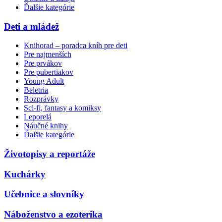
Ďalšie kategórie
Deti a mládež
Knihorad – poradca kníh pre deti
Pre najmenších
Pre prvákov
Pre pubertiakov
Young Adult
Beletria
Rozprávky
Sci-fi, fantasy a komiksy
Leporelá
Náučné knihy
Ďalšie kategórie
Životopisy a reportáže
Kuchárky
Učebnice a slovníky
Náboženstvo a ezoterika