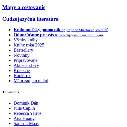
Mapy a cestovanie
Cudzojazyčná literatúra
Knihomoľský pomocník
Spýtajte sa Sherlocka, čo čítať
Odporúčame pre vás
Knižné tipy ušité na mieru vám
Všetky knihy
Knihy roka 2025
Bestsellery
Novinky
Pripravované
Akcie a zľavy
Kolekcie
BookTok
Mám záujem o titul
Top autori
Dominik Dán
Julie Caplin
Rebecca Yarros
Ana Huang
Sarah J. Maas