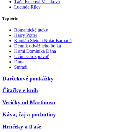
Táňa Keleová Vasilková
Lucinda Riley
Top série
Romantické úteky
Harry Potter
Kapitán Stein a Notár Barbarič
Denník odvážneho bojka
Krimi Dominika Dána
Učím sa rozprávať
Duna
Smradi
Darčekové poukážky
Čítačky e-kníh
Vecičky od Martinusu
Káva, čaj a pochutiny
Hrnčeky a fľaše