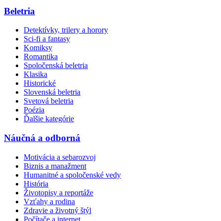
Beletria
Detektívky, trilery a horory
Sci-fi a fantasy
Komiksy
Romantika
Spoločenská beletria
Klasika
Historické
Slovenská beletria
Svetová beletria
Poézia
Ďalšie kategórie
Náučná a odborná
Motivácia a sebarozvoj
Biznis a manažment
Humanitné a spoločenské vedy
História
Životopisy a reportáže
Vzťahy a rodina
Zdravie a životný štýl
Počítače a internet