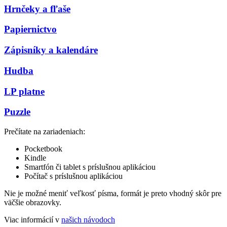
Hrnčeky a fľaše
Papiernictvo
Zápisníky a kalendáre
Hudba
LP platne
Puzzle
Prečítate na zariadeniach:
Pocketbook
Kindle
Smartfón či tablet s príslušnou aplikáciou
Počítač s príslušnou aplikáciou
Nie je možné meniť veľkosť písma, formát je preto vhodný skôr pre
väčšie obrazovky.
Viac informácií v
našich návodoch