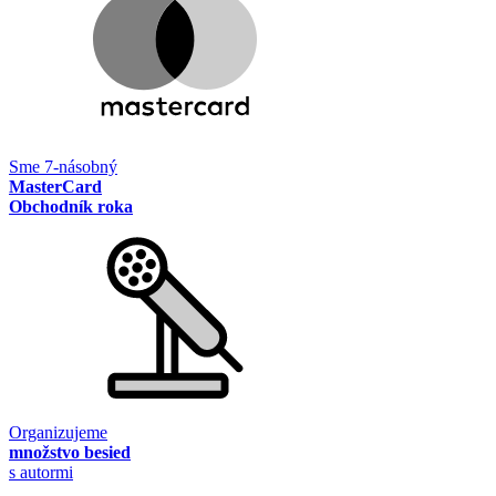
Sme 7-násobný
MasterCard
Obchodník roka
Organizujeme
množstvo besied
s autormi