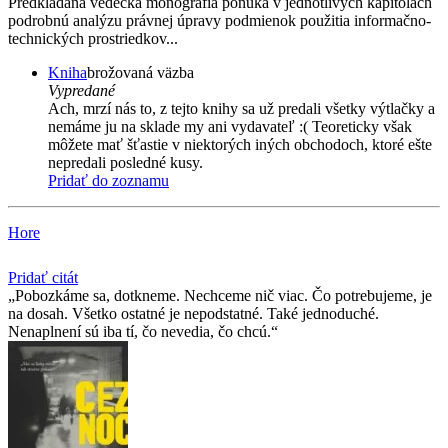
Predkladaná vedecká monografia ponúka v jednotlivých kapitolách
podrobnú analýzu právnej úpravy podmienok použitia informačno-
technických prostriedkov...
Kniha
brožovaná väzba
Vypredané
Ach, mrzí nás to, z tejto knihy sa už predali všetky výtlačky a
nemáme ju na sklade my ani vydavateľ :( Teoreticky však
môžete mať šťastie v niektorých iných obchodoch, ktoré ešte
nepredali posledné kusy.
Pridať do zoznamu
Hore
Pridať citát
Pobozkáme sa, dotkneme. Nechceme nič viac. Čo potrebujeme, je
na dosah. Všetko ostatné je nepodstatné. Také jednoduché.
Nenaplnení sú iba tí, čo nevedia, čo chcú.