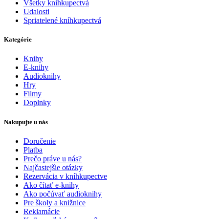
Všetky kníhkupectvá
Udalosti
Spriatelené kníhkupectvá
Kategórie
Knihy
E-knihy
Audioknihy
Hry
Filmy
Doplnky
Nakupujte u nás
Doručenie
Platba
Prečo práve u nás?
Najčastejšie otázky
Rezervácia v kníhkupectve
Ako čítať e-knihy
Ako počúvať audioknihy
Pre školy a knižnice
Reklamácie