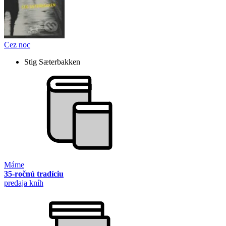
Cez noc
Stig Sæterbakken
Máme
35-ročnú tradíciu
predaja kníh