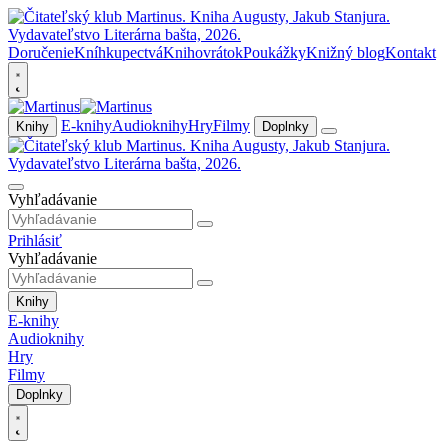
Doručenie
Kníhkupectvá
Knihovrátok
Poukážky
Knižný blog
Kontakt
E-knihy
Audioknihy
Hry
Filmy
Knihy
Doplnky
Vyhľadávanie
Prihlásiť
Vyhľadávanie
Knihy
E-knihy
Audioknihy
Hry
Filmy
Doplnky