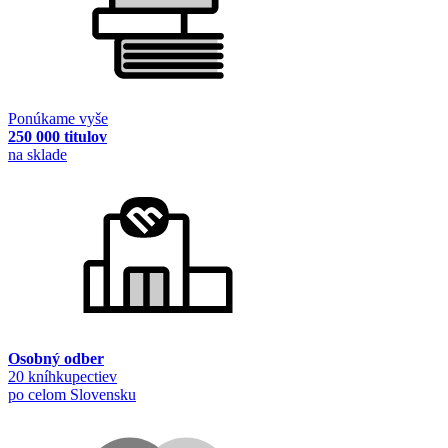
Ponúkame vyše
250 000 titulov
na sklade
Osobný odber
20 kníhkupectiev
po celom Slovensku