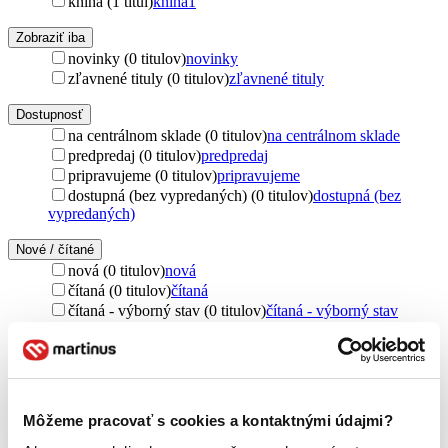
kniha (1 titul)
kniha
1
Zobraziť iba
novinky (0 titulov)
novinky
zľavnené tituly (0 titulov)
zľavnené tituly
Dostupnosť
na centrálnom sklade (0 titulov)
na centrálnom sklade
predpredaj (0 titulov)
predpredaj
pripravujeme (0 titulov)
pripravujeme
dostupná (bez vypredaných) (0 titulov)
dostupná (bez
vypredaných)
Nové / čítané
nová (0 titulov)
nová
čítaná (0 titulov)
čítaná
čítaná - výborný stav (0 titulov)
čítaná - výborný stav
čítaná - mierne opotrebovaná (0 titulov)
čítaná - mierne
opotrebovaná
čítané verzie vypredaných kníh (0 titulov)
čítané verzie
vypredaných kníh
Môžeme pracovať s cookies a kontaktnými údajmi?
Jazyk
slovenčina (1 titul)
slovenčina
1