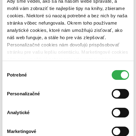
Aby sme vedeli, ako sa na našom webe správate, a
mohli vám zobraziť tie najlepšie tipy na knihy, zbierame
Autor
cookies. Niektoré sú naozaj potrebné a bez nich by naša
Michal Aláč (1 titul)
Michal Aláč
1
stránka vôbec nefungovala. Okrem toho používame
Vydavateľstvo
analytické cookies, ktoré nám umožňujú zisťovať, ako
C. H. Beck (1 titul)
C. H. Beck
1
náš web funguje, a stále ho pre vás zlepšovať.
Väzba
Personalizačné cookies nám dovoľujú prispôsobovať
brožovaná väzba (1 titul)
brožovaná väzba
1
stránku pre vašu lepšiu orientáciu. Marketingové cookies
nám zas umožňujú zobrazenie relevantnej reklamy.
Zúžiť výber
Niektoré údaje zdieľame aj s tretími stranami. Veľmi by
Výber
Zoradiť
nám pomohlo, keby sme mohli používať všetky tieto
Potrebné
súhlasu
cookies. Ďakujeme!
Personalizačné
Bestsellery
Top hodnotené
Analytické
Novinky
Najdrahšie
Najlacnejšie
Najvyššia zľava
Marketingové