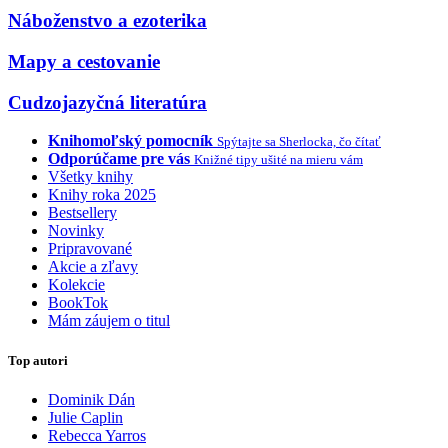
Náboženstvo a ezoterika
Mapy a cestovanie
Cudzojazyčná literatúra
Knihomoľský pomocník
Spýtajte sa Sherlocka, čo čítať
Odporúčame pre vás
Knižné tipy ušité na mieru vám
Všetky knihy
Knihy roka 2025
Bestsellery
Novinky
Pripravované
Akcie a zľavy
Kolekcie
BookTok
Mám záujem o titul
Top autori
Dominik Dán
Julie Caplin
Rebecca Yarros