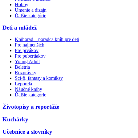
Hobby
Umenie a dizajn
Ďalšie kategórie
Deti a mládež
Knihorad – poradca kníh pre deti
Pre najmenších
Pre prvákov
Pre pubertiakov
Young Adult
Beletria
Rozprávky
Sci-fi, fantasy a komiksy
Leporelá
Náučné knihy
Ďalšie kategórie
Životopisy a reportáže
Kuchárky
Učebnice a slovníky