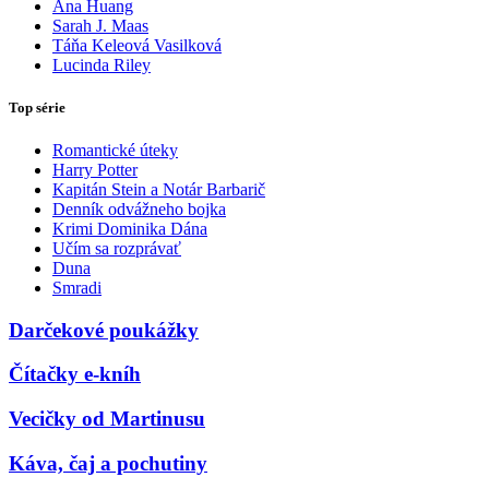
Ana Huang
Sarah J. Maas
Táňa Keleová Vasilková
Lucinda Riley
Top série
Romantické úteky
Harry Potter
Kapitán Stein a Notár Barbarič
Denník odvážneho bojka
Krimi Dominika Dána
Učím sa rozprávať
Duna
Smradi
Darčekové poukážky
Čítačky e-kníh
Vecičky od Martinusu
Káva, čaj a pochutiny