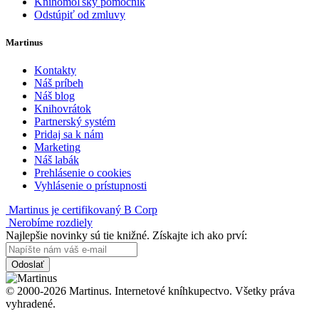
Knihomoľský pomocník
Odstúpiť od zmluvy
Martinus
Kontakty
Náš príbeh
Náš blog
Knihovrátok
Partnerský systém
Pridaj sa k nám
Marketing
Náš labák
Prehlásenie o cookies
Vyhlásenie o prístupnosti
Martinus je certifikovaný B Corp
Nerobíme rozdiely
Najlepšie novinky sú tie knižné. Získajte ich ako prví:
Odoslať
© 2000-2026 Martinus. Internetové kníhkupectvo. Všetky práva
vyhradené.