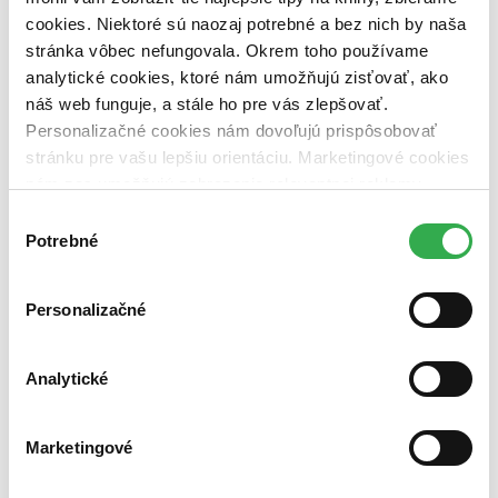
Nové / čítané
cookies. Niektoré sú naozaj potrebné a bez nich by naša
nová (0 titulov)
nová
stránka vôbec nefungovala. Okrem toho používame
čítaná (0 titulov)
čítaná
analytické cookies, ktoré nám umožňujú zisťovať, ako
čítaná - výborný stav (0 titulov)
čítaná - výborný stav
náš web funguje, a stále ho pre vás zlepšovať.
čítaná - mierne opotrebovaná (0 titulov)
čítaná - mierne
opotrebovaná
Personalizačné cookies nám dovoľujú prispôsobovať
čítané verzie vypredaných kníh (0 titulov)
čítané verzie
stránku pre vašu lepšiu orientáciu. Marketingové cookies
vypredaných kníh
nám zas umožňujú zobrazenie relevantnej reklamy.
Niektoré údaje zdieľame aj s tretími stranami. Veľmi by
Zúžiť výber
Výber
nám pomohlo, keby sme mohli používať všetky tieto
Potrebné
súhlasu
Zoradiť
cookies. Ďakujeme!
Personalizačné
Bestsellery
Analytické
Top hodnotené
Novinky
Najdrahšie
Najlacnejšie
Marketingové
Najvyššia zľava