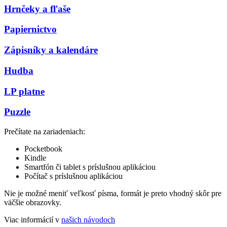
Hrnčeky a fľaše
Papiernictvo
Zápisníky a kalendáre
Hudba
LP platne
Puzzle
Prečítate na zariadeniach:
Pocketbook
Kindle
Smartfón či tablet s príslušnou aplikáciou
Počítač s príslušnou aplikáciou
Nie je možné meniť veľkosť písma, formát je preto vhodný skôr pre
väčšie obrazovky.
Viac informácií v
našich návodoch