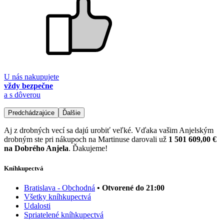
U nás nakupujete
vždy bezpečne
a s dôverou
Predchádzajúce
Ďalšie
Aj z drobných vecí sa dajú urobiť veľké. Vďaka vašim Anjelským
drobným ste pri nákupoch na Martinuse darovali už
1 501 609,00 €
na Dobrého Anjela
. Ďakujeme!
Kníhkupectvá
Bratislava - Obchodná
• Otvorené do 21:00
Všetky kníhkupectvá
Udalosti
Spriatelené kníhkupectvá