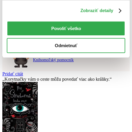
Použité filtre
Zobraziť detaily
Zrušiť filtre
Autor Michal Aláč
dostupné
Nebol nájdený
žiadny titul
vyhovujúci zadaným podmienkam.
Skúste prosím zmeniť vyhľadávaný výraz.
Povoliť všetko
Odmietnuť
Chcete poradiť knihu?
Náš pomocník Sherlock vám ju s radosťou vypátra!
Knihomoľský pomocník
Pridať citát
Korytnačky vám o ceste môžu povedať viac ako králiky.