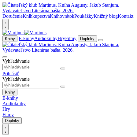
Doručenie
Kníhkupectvá
Knihovrátok
Poukážky
Knižný blog
Kontakt
E-knihy
Audioknihy
Hry
Filmy
Knihy
Doplnky
Vyhľadávanie
Prihlásiť
Vyhľadávanie
Knihy
E-knihy
Audioknihy
Hry
Filmy
Doplnky