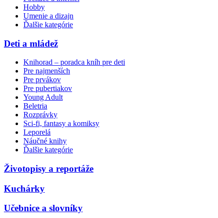
Hobby
Umenie a dizajn
Ďalšie kategórie
Deti a mládež
Knihorad – poradca kníh pre deti
Pre najmenších
Pre prvákov
Pre pubertiakov
Young Adult
Beletria
Rozprávky
Sci-fi, fantasy a komiksy
Leporelá
Náučné knihy
Ďalšie kategórie
Životopisy a reportáže
Kuchárky
Učebnice a slovníky