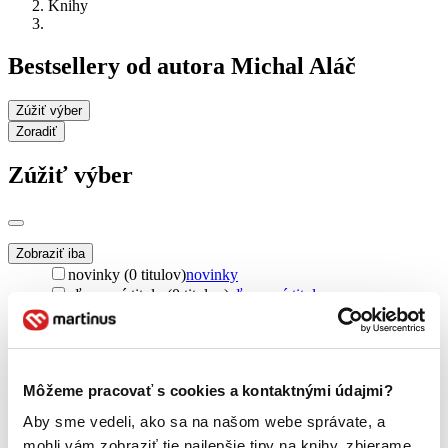
Knihy
Bestsellery od autora Michal Aláč
Zúžiť výber
Zoradiť
Zúžiť výber
Zobraziť iba
novinky (0 titulov)
novinky
zľavnené tituly (0 titulov)
zľavnené tituly
Dostupnosť
na centrálnom sklade (0 titulov)
na centrálnom sklade
predpredaj (0 titulov)
predpredaj
Môžeme pracovať s cookies a kontaktnými údajmi?
pripravujeme (0 titulov)
pripravujeme
dostupná (bez vypredaných) (0 titulov)
dostupná (bez
Aby sme vedeli, ako sa na našom webe správate, a
vypredaných)
mohli vám zobraziť tie najlepšie tipy na knihy, zbierame