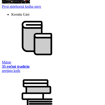
Prvá strieborná kniha snov
Kerstin Gier
Máme
35-ročnú tradíciu
predaja kníh