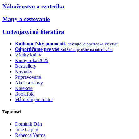
Náboženstvo a ezoterika
Mapy a cestovanie
Cudzojazyčná literatúra
Knihomoľský pomocník
Spýtajte sa Sherlocka, čo čítať
Odporúčame pre vás
Knižné tipy ušité na mieru vám
Všetky knihy
Knihy roka 2025
Bestsellery
Novinky
Pripravované
Akcie a zľavy
Kolekcie
BookTok
Mám záujem o titul
Top autori
Dominik Dán
Julie Caplin
Rebecca Yarros