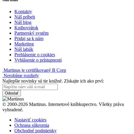
Kontakty
Náš príbeh
Náš blog
Knihovrátok
Partnerský systém
Pridaj sa k nám
Marketing
Náš labák
Prehlásenie o cookies
Vyhlásenie o prístupnosti
Martinus je certifikovaný B Corp
Nerobíme rozdiely
Najlepšie novinky sú tie knižné. Získajte ich ako prví:
Odoslať
© 2000-2026 Martinus. Internetové kníhkupectvo. Všetky práva
vyhradené.
Nastaviť cookies
Ochrana súkromia
Obchodné podmienky