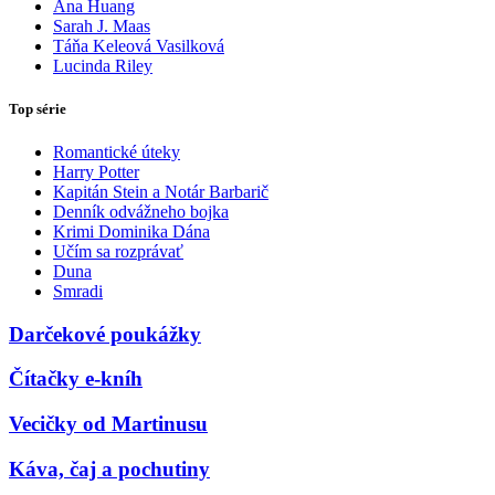
Ana Huang
Sarah J. Maas
Táňa Keleová Vasilková
Lucinda Riley
Top série
Romantické úteky
Harry Potter
Kapitán Stein a Notár Barbarič
Denník odvážneho bojka
Krimi Dominika Dána
Učím sa rozprávať
Duna
Smradi
Darčekové poukážky
Čítačky e-kníh
Vecičky od Martinusu
Káva, čaj a pochutiny