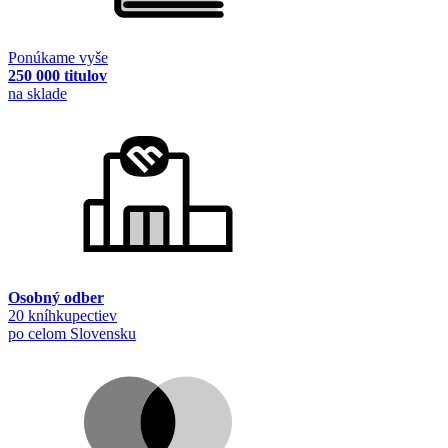
Ponúkame vyše
250 000 titulov
na sklade
Osobný odber
20 kníhkupectiev
po celom Slovensku