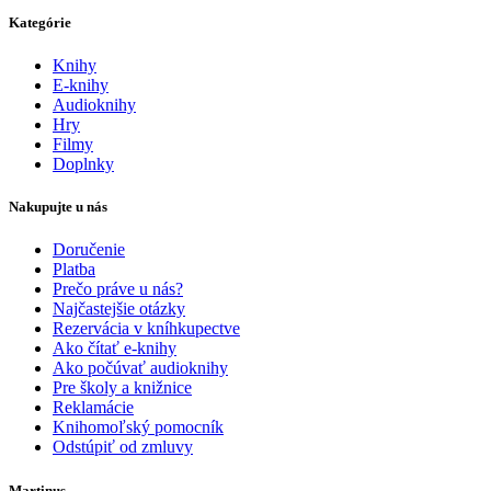
Kategórie
Knihy
E-knihy
Audioknihy
Hry
Filmy
Doplnky
Nakupujte u nás
Doručenie
Platba
Prečo práve u nás?
Najčastejšie otázky
Rezervácia v kníhkupectve
Ako čítať e-knihy
Ako počúvať audioknihy
Pre školy a knižnice
Reklamácie
Knihomoľský pomocník
Odstúpiť od zmluvy
Martinus