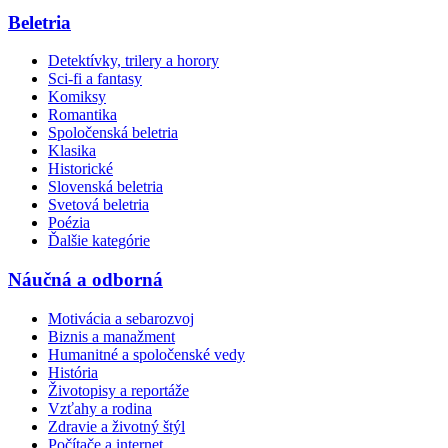
Beletria
Detektívky, trilery a horory
Sci-fi a fantasy
Komiksy
Romantika
Spoločenská beletria
Klasika
Historické
Slovenská beletria
Svetová beletria
Poézia
Ďalšie kategórie
Náučná a odborná
Motivácia a sebarozvoj
Biznis a manažment
Humanitné a spoločenské vedy
História
Životopisy a reportáže
Vzťahy a rodina
Zdravie a životný štýl
Počítače a internet