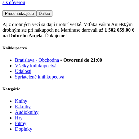
a s dôverou
Predchádzajúce
Ďalšie
Aj z drobných vecí sa dajú urobiť veľké. Vďaka vašim Anjelským
drobným ste pri nákupoch na Martinuse darovali už
1 502 059,00 €
na Dobrého Anjela
. Ďakujeme!
Kníhkupectvá
Bratislava - Obchodná
• Otvorené do 21:00
Všetky kníhkupectvá
Udalosti
Spriatelené kníhkupectvá
Kategórie
Knihy
E-knihy
Audioknihy
Hry
Filmy
Doplnky