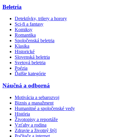
Beletria
Detektívky, trilery a horory
Sci-fi a fantasy
Komiksy
Romantika
Spoločenská beletria
Klasika
Historické
Slovenská beletria
Svetová beletria
Poézia
Ďalšie kategórie
Náučná a odborná
Motivácia a sebarozvoj
Biznis a manažment
Humanitné a spoločenské vedy
História
Životopisy a reportáže
Vzťahy a rodina
Zdravie a životný štýl
Počítače a internet