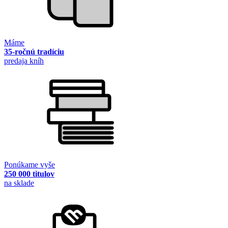
Máme
35-ročnú tradíciu
predaja kníh
Ponúkame vyše
250 000 titulov
na sklade