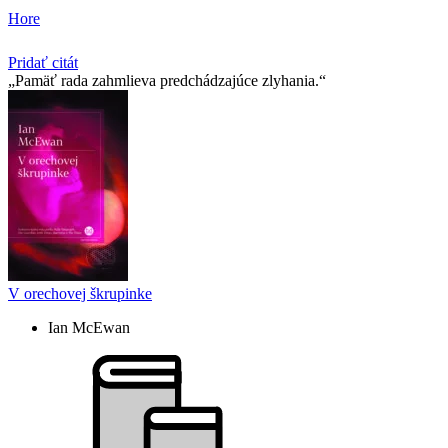
Hore
Pridať citát
Pamäť rada zahmlieva predchádzajúce zlyhania.
V orechovej škrupinke
Ian McEwan