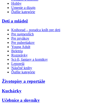
Hobby
Umenie a dizajn
Ďalšie kategórie
Deti a mládež
Knihorad – poradca kníh pre deti
Pre najmenších
Pre prvákov
Pre pubertiakov
Young Adult
Beletria
Rozprávky
Sci-fi, fantasy a komiksy
Leporelá
Náučné knihy
Ďalšie kategórie
Životopisy a reportáže
Kuchárky
Učebnice a slovníky