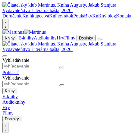
Doručenie
Kníhkupectvá
Knihovrátok
Poukážky
Knižný blog
Kontakt
E-knihy
Audioknihy
Hry
Filmy
Knihy
Doplnky
Vyhľadávanie
Prihlásiť
Vyhľadávanie
Knihy
E-knihy
Audioknihy
Hry
Filmy
Doplnky