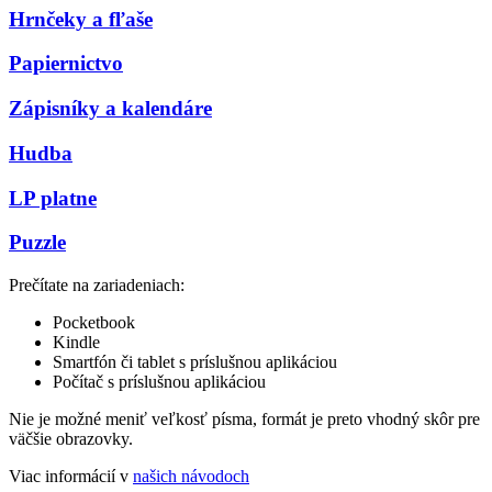
Hrnčeky a fľaše
Papiernictvo
Zápisníky a kalendáre
Hudba
LP platne
Puzzle
Prečítate na zariadeniach:
Pocketbook
Kindle
Smartfón či tablet s príslušnou aplikáciou
Počítač s príslušnou aplikáciou
Nie je možné meniť veľkosť písma, formát je preto vhodný skôr pre
väčšie obrazovky.
Viac informácií v
našich návodoch