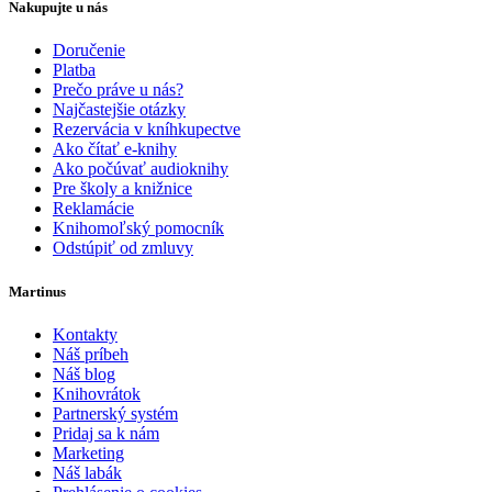
Nakupujte u nás
Doručenie
Platba
Prečo práve u nás?
Najčastejšie otázky
Rezervácia v kníhkupectve
Ako čítať e-knihy
Ako počúvať audioknihy
Pre školy a knižnice
Reklamácie
Knihomoľský pomocník
Odstúpiť od zmluvy
Martinus
Kontakty
Náš príbeh
Náš blog
Knihovrátok
Partnerský systém
Pridaj sa k nám
Marketing
Náš labák