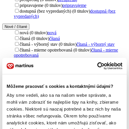
pripravujeme (0 titulov)
pripravujeme
dostupná (bez vypredaných) (0 titulov)
dostupná (bez
vypredaných)
Nové / čítané
nová (0 titulov)
nová
čítaná (0 titulov)
čítaná
čítaná - výborný stav (0 titulov)
čítaná - výborný stav
čítaná - mierne opotrebovaná (0 titulov)
čítaná - mierne
opotrebovaná
čítané verzie vypredaných kníh (0 titulov)
čítané verzie
vypredaných kníh
Jazyk
slovenčina (1 titul)
slovenčina
1
Môžeme pracovať s cookies a kontaktnými údajmi?
Autor
Aby sme vedeli, ako sa na našom webe správate, a
Michal Aláč (1 titul)
Michal Aláč
1
mohli vám zobraziť tie najlepšie tipy na knihy, zbierame
cookies. Niektoré sú naozaj potrebné a bez nich by naša
Vydavateľstvo
C. H. Beck (1 titul)
C. H. Beck
1
stránka vôbec nefungovala. Okrem toho používame
analytické cookies, ktoré nám umožňujú zisťovať, ako
Zúžiť výber