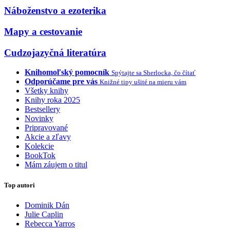
Náboženstvo a ezoterika
Mapy a cestovanie
Cudzojazyčná literatúra
Knihomoľský pomocník
Spýtajte sa Sherlocka, čo čítať
Odporúčame pre vás
Knižné tipy ušité na mieru vám
Všetky knihy
Knihy roka 2025
Bestsellery
Novinky
Pripravované
Akcie a zľavy
Kolekcie
BookTok
Mám záujem o titul
Top autori
Dominik Dán
Julie Caplin
Rebecca Yarros