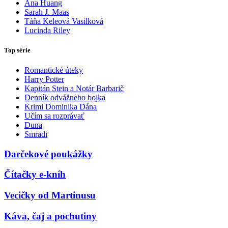
Ana Huang
Sarah J. Maas
Táňa Keleová Vasilková
Lucinda Riley
Top série
Romantické úteky
Harry Potter
Kapitán Stein a Notár Barbarič
Denník odvážneho bojka
Krimi Dominika Dána
Učím sa rozprávať
Duna
Smradi
Darčekové poukážky
Čítačky e-kníh
Vecičky od Martinusu
Káva, čaj a pochutiny