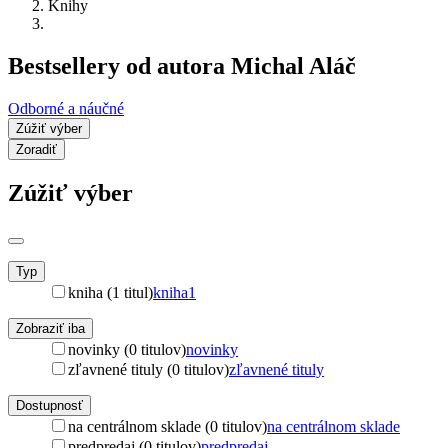
Knihy
Bestsellery od autora Michal Aláč
Odborné a náučné
Zúžiť výber
Zoradiť
Zúžiť výber
Typ
kniha (1 titul)
kniha
1
Zobraziť iba
novinky (0 titulov)
novinky
zľavnené tituly (0 titulov)
zľavnené tituly
Dostupnosť
na centrálnom sklade (0 titulov)
na centrálnom sklade
predpredaj (0 titulov)
predpredaj