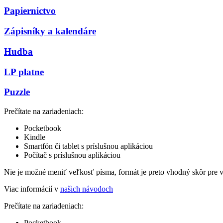
Papiernictvo
Zápisníky a kalendáre
Hudba
LP platne
Puzzle
Prečítate na zariadeniach:
Pocketbook
Kindle
Smartfón či tablet s príslušnou aplikáciou
Počítač s príslušnou aplikáciou
Nie je možné meniť veľkosť písma, formát je preto vhodný skôr pre 
Viac informácií v
našich návodoch
Prečítate na zariadeniach:
Pocketbook