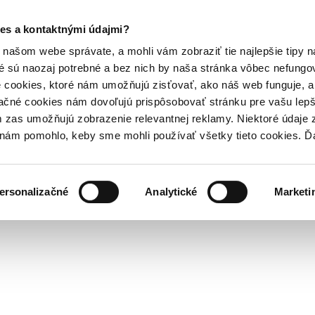
es a kontaktnými údajmi?
našom webe správate, a mohli vám zobraziť tie najlepšie tipy n
é sú naozaj potrebné a bez nich by naša stránka vôbec nefung
 cookies, ktoré nám umožňujú zisťovať, ako náš web funguje, a 
ačné cookies nám dovoľujú prispôsobovať stránku pre vašu lepši
zas umožňujú zobrazenie relevantnej reklamy. Niektoré údaje z
y nám pomohlo, keby sme mohli používať všetky tieto cookies. 
ersonalizačné
Analytické
Marketi