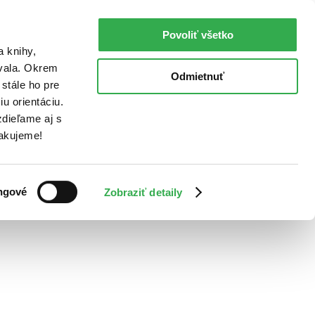
Povoliť všetko
a knihy,
ovala. Okrem
Odmietnuť
stále ho pre
u orientáciu.
dieľame aj s
Ďakujeme!
ngové
Zobraziť detaily