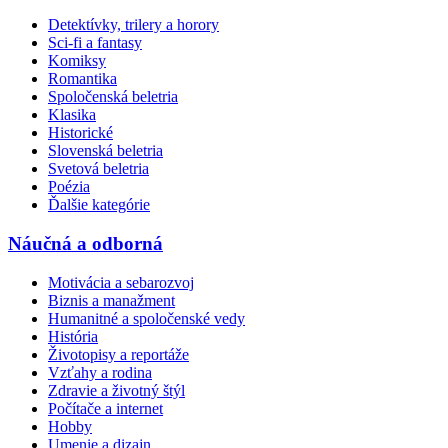
Detektívky, trilery a horory
Sci-fi a fantasy
Komiksy
Romantika
Spoločenská beletria
Klasika
Historické
Slovenská beletria
Svetová beletria
Poézia
Ďalšie kategórie
Náučná a odborná
Motivácia a sebarozvoj
Biznis a manažment
Humanitné a spoločenské vedy
História
Životopisy a reportáže
Vzťahy a rodina
Zdravie a životný štýl
Počítače a internet
Hobby
Umenie a dizajn