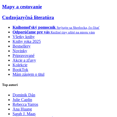
Mapy a cestovanie
Cudzojazyčná literatúra
Knihomoľský pomocník
Spýtajte sa Sherlocka, čo čítať
Odporúčame pre vás
Knižné tipy ušité na mieru vám
Všetky knihy
Knihy roka 2025
Bestsellery
Novinky
Pripravované
Akcie a zľavy
Kolekcie
BookTok
Mám záujem o titul
Top autori
Dominik Dán
Julie Caplin
Rebecca Yarros
Ana Huang
Sarah J. Maas