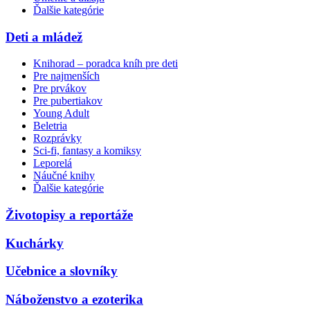
Ďalšie kategórie
Deti a mládež
Knihorad – poradca kníh pre deti
Pre najmenších
Pre prvákov
Pre pubertiakov
Young Adult
Beletria
Rozprávky
Sci-fi, fantasy a komiksy
Leporelá
Náučné knihy
Ďalšie kategórie
Životopisy a reportáže
Kuchárky
Učebnice a slovníky
Náboženstvo a ezoterika