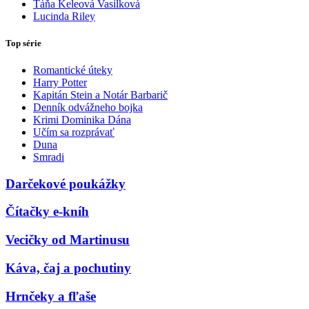
Táňa Keleová Vasilková
Lucinda Riley
Top série
Romantické úteky
Harry Potter
Kapitán Stein a Notár Barbarič
Denník odvážneho bojka
Krimi Dominika Dána
Učím sa rozprávať
Duna
Smradi
Darčekové poukážky
Čítačky e-kníh
Vecičky od Martinusu
Káva, čaj a pochutiny
Hrnčeky a fľaše