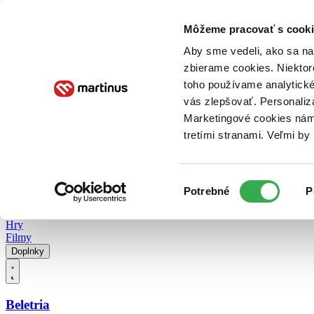
Doručenie
Kníhkupectvá
Knihovrátok
Poukážky
Knižný blog
Kontakt
Môžeme pracovať s cooki
Aby sme vedeli, ako sa na 
zbierame cookies. Niektor
E-knihy
Audioknihy
Hry
Filmy
Knihy
Doplnky
toho používame analytické
vás zlepšovať. Personaliz
Vyhľadávanie
Marketingové cookies nám 
tretími stranami. Veľmi b
Prihlásiť
Vyhľadávanie
Výber
Knihy
Potrebné
P
súhlasu
E-knihy
Audioknihy
Hry
Filmy
Doplnky
Beletria