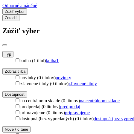
Odborné a náučné
Zúžiť výber
Zoradiť
Zúžiť výber
Typ
kniha (1 titul)
kniha
1
Zobraziť iba
novinky (0 titulov)
novinky
zľavnené tituly (0 titulov)
zľavnené tituly
Dostupnosť
na centrálnom sklade (0 titulov)
na centrálnom sklade
predpredaj (0 titulov)
predpredaj
pripravujeme (0 titulov)
pripravujeme
dostupná (bez vypredaných) (0 titulov)
dostupná (bez vypre
Nové / čítané