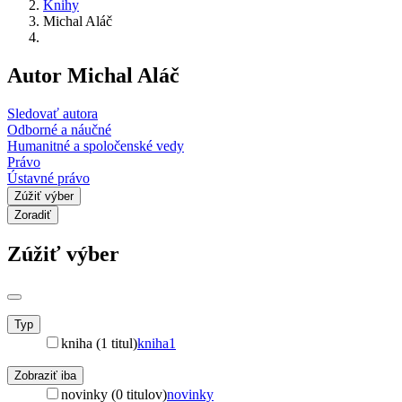
Knihy
Michal Aláč
Autor Michal Aláč
Sledovať autora
Odborné a náučné
Humanitné a spoločenské vedy
Právo
Ústavné právo
Zúžiť výber
Zoradiť
Zúžiť výber
Typ
kniha (1 titul)
kniha
1
Zobraziť iba
novinky (0 titulov)
novinky