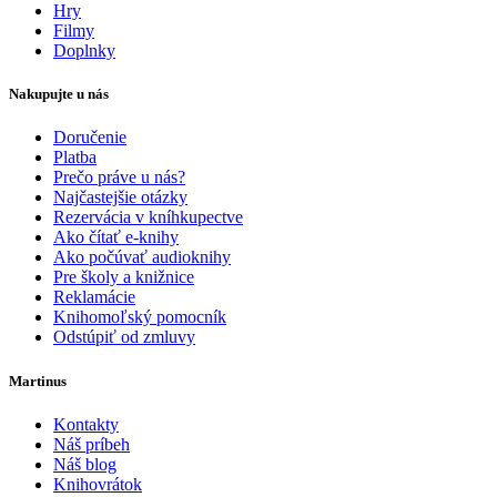
Hry
Filmy
Doplnky
Nakupujte u nás
Doručenie
Platba
Prečo práve u nás?
Najčastejšie otázky
Rezervácia v kníhkupectve
Ako čítať e-knihy
Ako počúvať audioknihy
Pre školy a knižnice
Reklamácie
Knihomoľský pomocník
Odstúpiť od zmluvy
Martinus
Kontakty
Náš príbeh
Náš blog
Knihovrátok