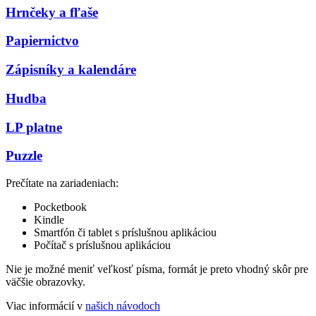
Hrnčeky a fľaše
Papiernictvo
Zápisníky a kalendáre
Hudba
LP platne
Puzzle
Prečítate na zariadeniach:
Pocketbook
Kindle
Smartfón či tablet s príslušnou aplikáciou
Počítač s príslušnou aplikáciou
Nie je možné meniť veľkosť písma, formát je preto vhodný skôr pre
väčšie obrazovky.
Viac informácií v
našich návodoch