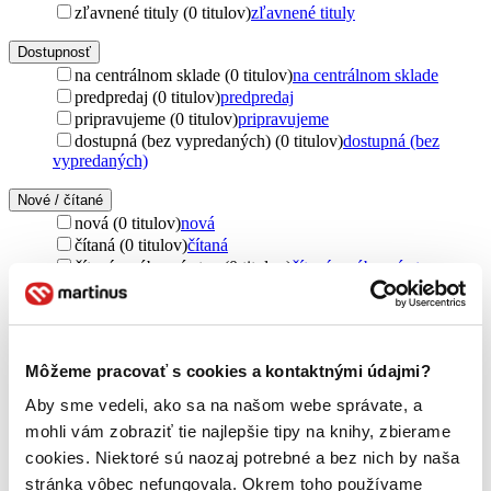
zľavnené tituly (0 titulov)
zľavnené tituly
Dostupnosť
na centrálnom sklade (0 titulov)
na centrálnom sklade
predpredaj (0 titulov)
predpredaj
pripravujeme (0 titulov)
pripravujeme
dostupná (bez vypredaných) (0 titulov)
dostupná (bez
vypredaných)
Nové / čítané
nová (0 titulov)
nová
čítaná (0 titulov)
čítaná
čítaná - výborný stav (0 titulov)
čítaná - výborný stav
čítaná - mierne opotrebovaná (0 titulov)
čítaná - mierne
opotrebovaná
čítané verzie vypredaných kníh (0 titulov)
čítané verzie
vypredaných kníh
Môžeme pracovať s cookies a kontaktnými údajmi?
Jazyk
Aby sme vedeli, ako sa na našom webe správate, a
slovenčina (1 titul)
slovenčina
1
mohli vám zobraziť tie najlepšie tipy na knihy, zbierame
Vydavateľstvo
cookies. Niektoré sú naozaj potrebné a bez nich by naša
C. H. Beck (1 titul)
C. H. Beck
1
stránka vôbec nefungovala. Okrem toho používame