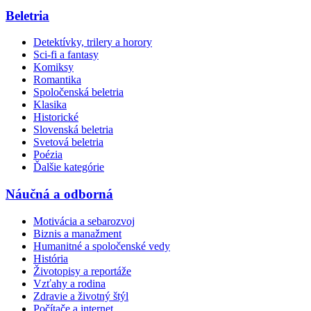
Beletria
Detektívky, trilery a horory
Sci-fi a fantasy
Komiksy
Romantika
Spoločenská beletria
Klasika
Historické
Slovenská beletria
Svetová beletria
Poézia
Ďalšie kategórie
Náučná a odborná
Motivácia a sebarozvoj
Biznis a manažment
Humanitné a spoločenské vedy
História
Životopisy a reportáže
Vzťahy a rodina
Zdravie a životný štýl
Počítače a internet