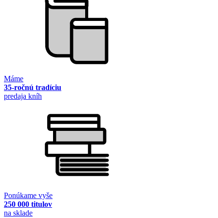
Máme
35-ročnú tradíciu
predaja kníh
Ponúkame vyše
250 000 titulov
na sklade