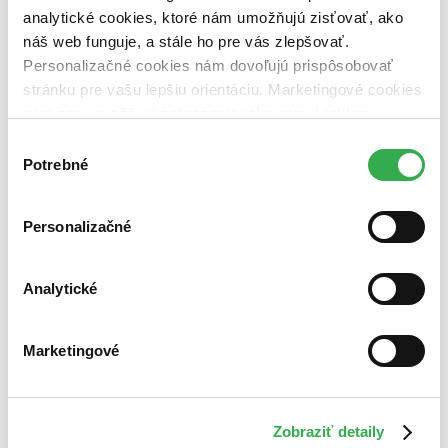
analytické cookies, ktoré nám umožňujú zisťovať, ako
Väzba
náš web funguje, a stále ho pre vás zlepšovať.
brožovaná väzba (1 titul)
brožovaná väzba
1
Personalizačné cookies nám dovoľujú prispôsobovať
Zúžiť výber
stránku pre vašu lepšiu orientáciu. Marketingové cookies
nám zas umožňujú zobrazenie relevantnej reklamy.
Zoradiť
Niektoré údaje zdieľame aj s tretími stranami. Veľmi by
Výber
nám pomohlo, keby sme mohli používať všetky tieto
Potrebné
súhlasu
cookies. Ďakujeme!
Bestsellery
Personalizačné
Top hodnotené
Novinky
Najdrahšie
Najlacnejšie
Analytické
Najvyššia zľava
Marketingové
Zobraziť detaily