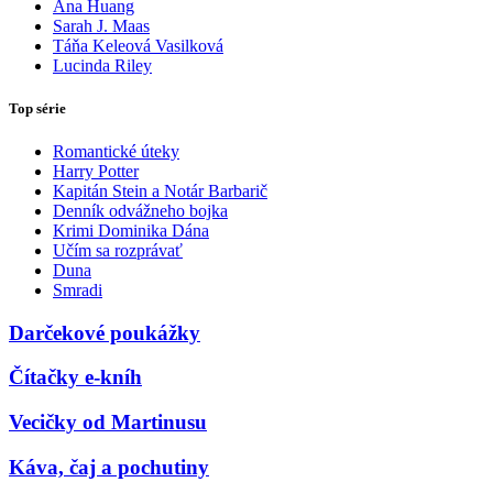
Ana Huang
Sarah J. Maas
Táňa Keleová Vasilková
Lucinda Riley
Top série
Romantické úteky
Harry Potter
Kapitán Stein a Notár Barbarič
Denník odvážneho bojka
Krimi Dominika Dána
Učím sa rozprávať
Duna
Smradi
Darčekové poukážky
Čítačky e-kníh
Vecičky od Martinusu
Káva, čaj a pochutiny