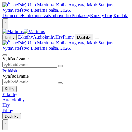
Doručenie
Kníhkupectvá
Knihovrátok
Poukážky
Knižný blog
Kontakt
E-knihy
Audioknihy
Hry
Filmy
Knihy
Doplnky
Vyhľadávanie
Prihlásiť
Vyhľadávanie
Knihy
E-knihy
Audioknihy
Hry
Filmy
Doplnky