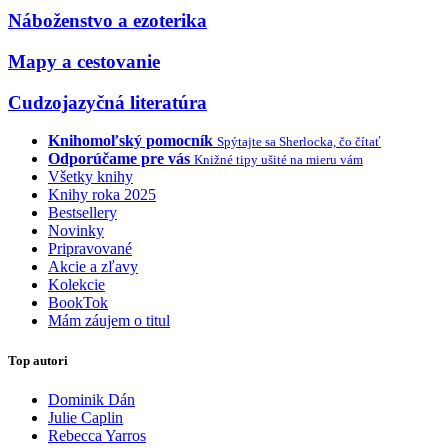
Náboženstvo a ezoterika
Mapy a cestovanie
Cudzojazyčná literatúra
Knihomoľský pomocník
Spýtajte sa Sherlocka, čo čítať
Odporúčame pre vás
Knižné tipy ušité na mieru vám
Všetky knihy
Knihy roka 2025
Bestsellery
Novinky
Pripravované
Akcie a zľavy
Kolekcie
BookTok
Mám záujem o titul
Top autori
Dominik Dán
Julie Caplin
Rebecca Yarros