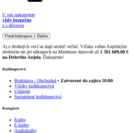
U nás nakupujete
vždy bezpečne
a s dôverou
Predchádzajúce
Ďalšie
Aj z drobných vecí sa dajú urobiť veľké. Vďaka vašim Anjelským
drobným ste pri nákupoch na Martinuse darovali už
1 501 609,00 €
na Dobrého Anjela
. Ďakujeme!
Kníhkupectvá
Bratislava - Obchodná
• Zatvorené do zajtra 10:00
Všetky kníhkupectvá
Udalosti
Spriatelené kníhkupectvá
Kategórie
Knihy
E-knihy
Audioknihy