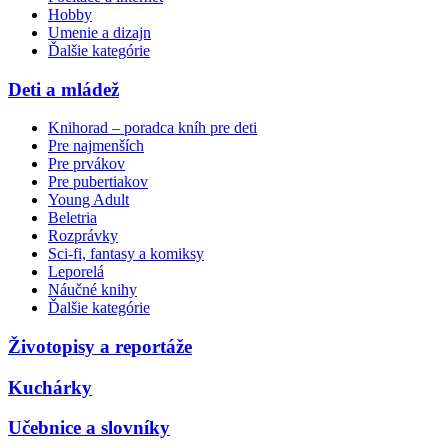
Hobby
Umenie a dizajn
Ďalšie kategórie
Deti a mládež
Knihorad – poradca kníh pre deti
Pre najmenších
Pre prvákov
Pre pubertiakov
Young Adult
Beletria
Rozprávky
Sci-fi, fantasy a komiksy
Leporelá
Náučné knihy
Ďalšie kategórie
Životopisy a reportáže
Kuchárky
Učebnice a slovníky