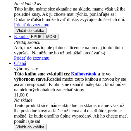
Na sklade 2 ks
Túto knihu máme síce aktuálne na sklade, máme však už iba
posledné kusy. Ak ju chcete mať rýchlo, ponáhľajte sa!
Dodanie ďalších môže trvať dlhšie, zvyčajne do šiestich dní.
Pridať do zoznamu
Vložiť do košíka
E-kniha
EPUB
MOBI
Predaj skončil
Ach, mrzí nás to, ale platnosť licencie na predaj tohto titulu
vypršala. Nemôžeme ho už bohužiaľ predávať :-(
Pridať do zoznamu
Čítaná
výborný stav
Túto knihu sme vykúpili cez
Knihovrátok
a je vo
výbornom stave.
Rozdiel medzi touto knihou a novou by ste
asi ani nespoznali. Knihu sme označili nálepkou, ktorá môže
na niektorých obaloch zanechať stopy.
11,00 €
Na sklade
Tento produkt síce máme aktuálne na sklade, máme však už
iba posledné kusy a ďalšie už nemá ani distribútor, preto je
možné, že bude onedlho úplne vypredaný. Ak ho chcete mať,
ponáhľajte sa!
Vložiť do košíka