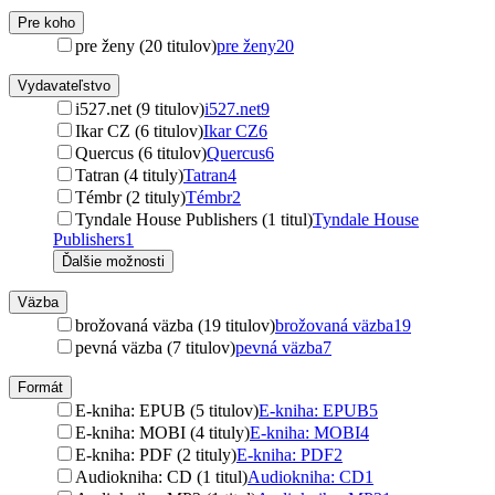
Pre koho
pre ženy (20 titulov)
pre ženy
20
Vydavateľstvo
i527.net (9 titulov)
i527.net
9
Ikar CZ (6 titulov)
Ikar CZ
6
Quercus (6 titulov)
Quercus
6
Tatran (4 tituly)
Tatran
4
Témbr (2 tituly)
Témbr
2
Tyndale House Publishers (1 titul)
Tyndale House
Publishers
1
Ďalšie možnosti
Väzba
brožovaná väzba (19 titulov)
brožovaná väzba
19
pevná väzba (7 titulov)
pevná väzba
7
Formát
E-kniha: EPUB (5 titulov)
E-kniha: EPUB
5
E-kniha: MOBI (4 tituly)
E-kniha: MOBI
4
E-kniha: PDF (2 tituly)
E-kniha: PDF
2
Audiokniha: CD (1 titul)
Audiokniha: CD
1