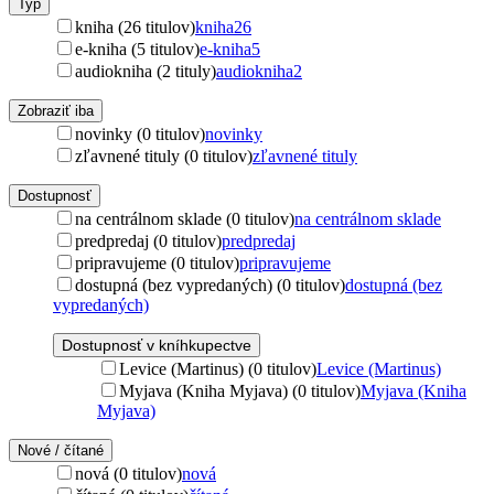
Typ
kniha (26 titulov)
kniha
26
e-kniha (5 titulov)
e-kniha
5
audiokniha (2 tituly)
audiokniha
2
Zobraziť iba
novinky (0 titulov)
novinky
zľavnené tituly (0 titulov)
zľavnené tituly
Dostupnosť
na centrálnom sklade (0 titulov)
na centrálnom sklade
predpredaj (0 titulov)
predpredaj
pripravujeme (0 titulov)
pripravujeme
dostupná (bez vypredaných) (0 titulov)
dostupná (bez
vypredaných)
Dostupnosť v kníhkupectve
Levice (Martinus) (0 titulov)
Levice (Martinus)
Myjava (Kniha Myjava) (0 titulov)
Myjava (Kniha
Myjava)
Nové / čítané
nová (0 titulov)
nová