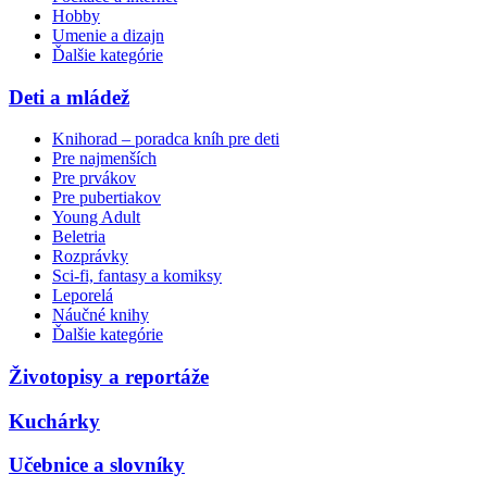
Hobby
Umenie a dizajn
Ďalšie kategórie
Deti a mládež
Knihorad – poradca kníh pre deti
Pre najmenších
Pre prvákov
Pre pubertiakov
Young Adult
Beletria
Rozprávky
Sci-fi, fantasy a komiksy
Leporelá
Náučné knihy
Ďalšie kategórie
Životopisy a reportáže
Kuchárky
Učebnice a slovníky