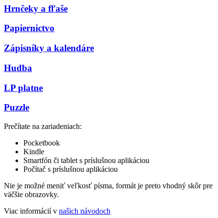
Hrnčeky a fľaše
Papiernictvo
Zápisníky a kalendáre
Hudba
LP platne
Puzzle
Prečítate na zariadeniach:
Pocketbook
Kindle
Smartfón či tablet s príslušnou aplikáciou
Počítač s príslušnou aplikáciou
Nie je možné meniť veľkosť písma, formát je preto vhodný skôr pre
väčšie obrazovky.
Viac informácií v
našich návodoch