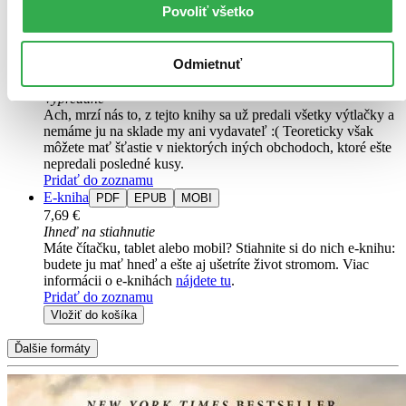
Povoliť všetko
iba posledné kusy a ďalšie už nemá ani distribútor, preto je
možné, že bude onedlho úplne vypredaný. Ak ho chcete mať,
ponáhľajte sa!
Odmietnuť
Vložiť do košíka
Kniha
brožovaná väzba
Vypredané
Ach, mrzí nás to, z tejto knihy sa už predali všetky výtlačky a
nemáme ju na sklade my ani vydavateľ :( Teoreticky však
môžete mať šťastie v niektorých iných obchodoch, ktoré ešte
nepredali posledné kusy.
Pridať do zoznamu
E-kniha
PDF
EPUB
MOBI
7,69 €
Ihneď na stiahnutie
Máte čítačku, tablet alebo mobil? Stiahnite si do nich e-knihu:
budete ju mať hneď a ešte aj ušetríte život stromom. Viac
informácii o e-knihách
nájdete tu
.
Pridať do zoznamu
Vložiť do košíka
Ďalšie formáty