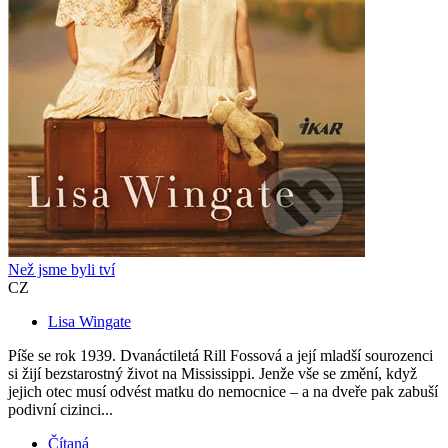
Než jsme byli tví
CZ
Lisa Wingate
Píše se rok 1939. Dvanáctiletá Rill Fossová a její mladší sourozenci
si žijí bezstarostný život na Mississippi. Jenže vše se změní, když
jejich otec musí odvést matku do nemocnice – a na dveře pak zabuší
podivní cizinci...
Čítaná