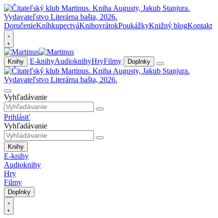
Doručenie
Kníhkupectvá
Knihovrátok
Poukážky
Knižný blog
Kontakt
E-knihy
Audioknihy
Hry
Filmy
Knihy
Doplnky
Vyhľadávanie
Prihlásiť
Vyhľadávanie
Knihy
E-knihy
Audioknihy
Hry
Filmy
Doplnky