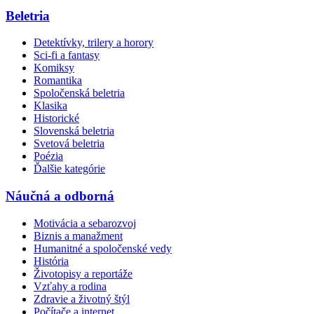
Beletria
Detektívky, trilery a horory
Sci-fi a fantasy
Komiksy
Romantika
Spoločenská beletria
Klasika
Historické
Slovenská beletria
Svetová beletria
Poézia
Ďalšie kategórie
Náučná a odborná
Motivácia a sebarozvoj
Biznis a manažment
Humanitné a spoločenské vedy
História
Životopisy a reportáže
Vzťahy a rodina
Zdravie a životný štýl
Počítače a internet