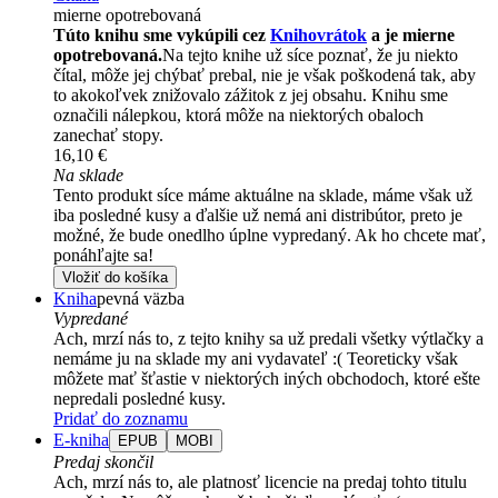
mierne opotrebovaná
Túto knihu sme vykúpili cez
Knihovrátok
a je mierne
opotrebovaná.
Na tejto knihe už síce poznať, že ju niekto
čítal, môže jej chýbať prebal, nie je však poškodená tak, aby
to akokoľvek znižovalo zážitok z jej obsahu. Knihu sme
označili nálepkou, ktorá môže na niektorých obaloch
zanechať stopy.
16,10 €
Na sklade
Tento produkt síce máme aktuálne na sklade, máme však už
iba posledné kusy a ďalšie už nemá ani distribútor, preto je
možné, že bude onedlho úplne vypredaný. Ak ho chcete mať,
ponáhľajte sa!
Vložiť do košíka
Kniha
pevná väzba
Vypredané
Ach, mrzí nás to, z tejto knihy sa už predali všetky výtlačky a
nemáme ju na sklade my ani vydavateľ :( Teoreticky však
môžete mať šťastie v niektorých iných obchodoch, ktoré ešte
nepredali posledné kusy.
Pridať do zoznamu
E-kniha
EPUB
MOBI
Predaj skončil
Ach, mrzí nás to, ale platnosť licencie na predaj tohto titulu