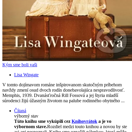
Kým sme boli vaši
Lisa Wingate
V tomto dojímavom románe inšpirovanom skutočným príbehom
navždy zmení osud dvoch rodín donebavolajúca nespravodlivosť.
Memphis, 1939. Dvanásťročná Rill Fossová a jej štyria mladší
súrodenci žijú úžasným životom na palube rodinného obytného ...
Čítaná
výborný stav
Túto knihu sme vykúpili cez
Knihovrátok
a je vo
výbornom stave.
Rozdiel medzi touto knihou a novou by ste
asi ani nespoznali. Knihu sme označili nálepkou, ktorá môže