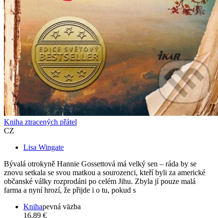
Kniha ztracených přátel
CZ
Lisa Wingate
Bývalá otrokyně Hannie Gossettová má velký sen – ráda by se
znovu setkala se svou matkou a sourozenci, kteří byli za americké
občanské války rozprodáni po celém Jihu. Zbyla jí pouze malá
farma a nyní hrozí, že přijde i o tu, pokud s
Kniha
pevná väzba
16,89 €