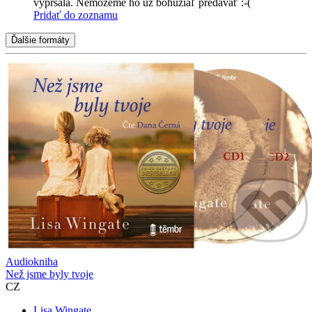
vypršala. Nemôžeme ho už bohužiaľ predávať :-(
Pridať do zoznamu
Ďalšie formáty
Audiokniha
Než jsme byly tvoje
CZ
Lisa Wingate