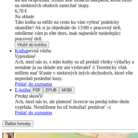
na niektorých obaloch zanechať stopy.
6,70 €
Na sklade
Táto kniha sa môže na cestu ku vám vybrať prakticky
okamžite! Ak si ju objednáte do 13:00 v pracovný deň,
odošleme vám ju ešte dnes, inak najneskôr nasledujúci
pracovný deň.
Vložiť do košíka
Kniha
pevná väzba
Vypredané
Ach, mrzí nás to, z tejto knihy sa už predali všetky výtlačky a
nemáme ju na sklade my ani vydavateľ :( Teoreticky však
môžete mať šťastie v niektorých iných obchodoch, ktoré ešte
nepredali posledné kusy.
Pridať do zoznamu
E-kniha
PDF
EPUB
MOBI
Predaj skončil
Ach, mrzí nás to, ale platnosť licencie na predaj tohto titulu
vypršala. Nemôžeme ho už bohužiaľ predávať :-(
Pridať do zoznamu
Ďalšie formáty