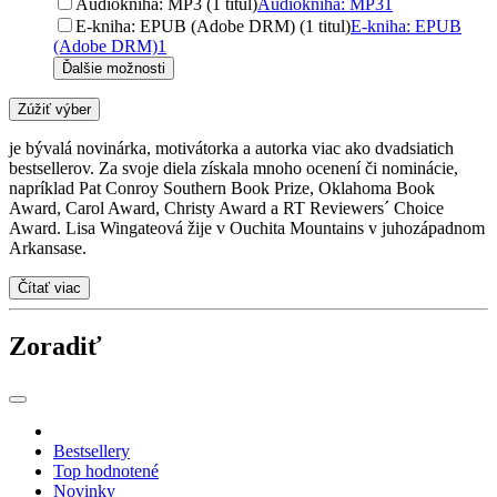
Audiokniha: MP3 (1 titul)
Audiokniha: MP3
1
E-kniha: EPUB (Adobe DRM) (1 titul)
E-kniha: EPUB
(Adobe DRM)
1
Ďalšie možnosti
Zúžiť výber
je bývalá novinárka, motivátorka a autorka viac ako dvadsiatich
bestsellerov. Za svoje diela získala mnoho ocenení či nominácie,
napríklad Pat Conroy Southern Book Prize, Oklahoma Book
Award, Carol Award, Christy Award a RT Reviewers´ Choice
Award. Lisa Wingateová žije v Ouchita Mountains v juhozápadnom
Arkansase.
Čítať viac
Zoradiť
Bestsellery
Top hodnotené
Novinky