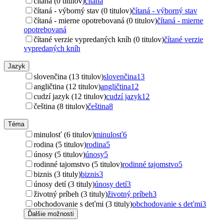
čítaná (0 titulov)
čítaná
čítaná - výborný stav (0 titulov)
čítaná - výborný stav
čítaná - mierne opotrebovaná (0 titulov)
čítaná - mierne
opotrebovaná
čítané verzie vypredaných kníh (0 titulov)
čítané verzie
vypredaných kníh
Jazyk
slovenčina (13 titulov)
slovenčina
13
angličtina (12 titulov)
angličtina
12
cudzí jazyk (12 titulov)
cudzí jazyk
12
čeština (8 titulov)
čeština
8
Téma
minulosť (6 titulov)
minulosť
6
rodina (5 titulov)
rodina
5
únosy (5 titulov)
únosy
5
rodinné tajomstvo (5 titulov)
rodinné tajomstvo
5
biznis (3 tituly)
biznis
3
únosy detí (3 tituly)
únosy detí
3
životný príbeh (3 tituly)
životný príbeh
3
obchodovanie s deťmi (3 tituly)
obchodovanie s deťmi
3
Ďalšie možnosti