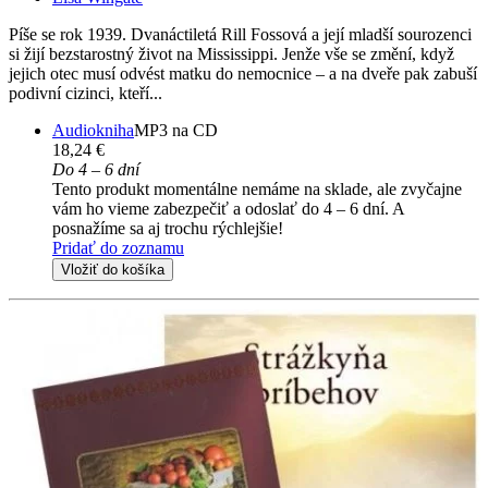
Píše se rok 1939. Dvanáctiletá Rill Fossová a její mladší sourozenci
si žijí bezstarostný život na Mississippi. Jenže vše se změní, když
jejich otec musí odvést matku do nemocnice – a na dveře pak zabuší
podivní cizinci, kteří...
Audiokniha
MP3 na CD
18,24 €
Do 4 – 6 dní
Tento produkt momentálne nemáme na sklade, ale zvyčajne
vám ho vieme zabezpečiť a odoslať do 4 – 6 dní. A
posnažíme sa aj trochu rýchlejšie!
Pridať do zoznamu
Vložiť do košíka