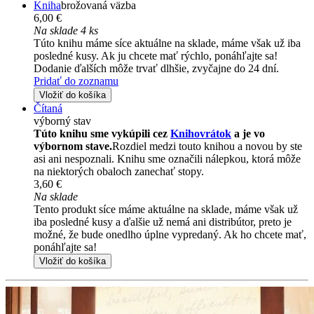
Kniha
brožovaná väzba
6,00 €
Na sklade 4 ks
Túto knihu máme síce aktuálne na sklade, máme však už iba
posledné kusy. Ak ju chcete mať rýchlo, ponáhľajte sa!
Dodanie ďalších môže trvať dlhšie, zvyčajne do 24 dní.
Pridať do zoznamu
Vložiť do košíka
Čítaná
výborný stav
Túto knihu sme vykúpili cez
Knihovrátok
a je vo
výbornom stave.
Rozdiel medzi touto knihou a novou by ste
asi ani nespoznali. Knihu sme označili nálepkou, ktorá môže
na niektorých obaloch zanechať stopy.
3,60 €
Na sklade
Tento produkt síce máme aktuálne na sklade, máme však už
iba posledné kusy a ďalšie už nemá ani distribútor, preto je
možné, že bude onedlho úplne vypredaný. Ak ho chcete mať,
ponáhľajte sa!
Vložiť do košíka