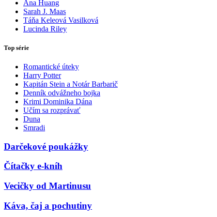
Ana Huang
Sarah J. Maas
Táňa Keleová Vasilková
Lucinda Riley
Top série
Romantické úteky
Harry Potter
Kapitán Stein a Notár Barbarič
Denník odvážneho bojka
Krimi Dominika Dána
Učím sa rozprávať
Duna
Smradi
Darčekové poukážky
Čítačky e-kníh
Vecičky od Martinusu
Káva, čaj a pochutiny