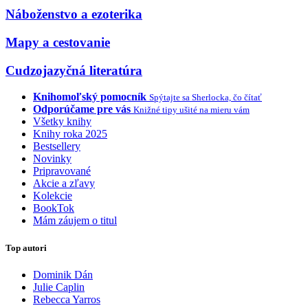
Náboženstvo a ezoterika
Mapy a cestovanie
Cudzojazyčná literatúra
Knihomoľský pomocník
Spýtajte sa Sherlocka, čo čítať
Odporúčame pre vás
Knižné tipy ušité na mieru vám
Všetky knihy
Knihy roka 2025
Bestsellery
Novinky
Pripravované
Akcie a zľavy
Kolekcie
BookTok
Mám záujem o titul
Top autori
Dominik Dán
Julie Caplin
Rebecca Yarros