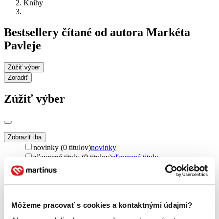
Knihy
Bestsellery čítané od autora Markéta
Pavleje
Zúžiť výber
Zoradiť
Zúžiť výber
Zobraziť iba
novinky (0 titulov)
novinky
zľavnené tituly (0 titulov)
zľavnené tituly
Dostupnosť
na centrálnom sklade (0 titulov)
na centrálnom sklade
predpredaj (0 titulov)
predpredaj
pripravujeme (0 titulov)
pripravujeme
Môžeme pracovať s cookies a kontaktnými údajmi?
dostupná (bez vypredaných) (0 titulov)
dostupná (bez