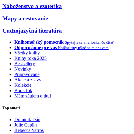
Náboženstvo a ezoterika
Mapy a cestovanie
Cudzojazyčná literatúra
Knihomoľský pomocník
Spýtajte sa Sherlocka, čo čítať
Odporúčame pre vás
Knižné tipy ušité na mieru vám
Všetky knihy
Knihy roka 2025
Bestsellery
Novinky
Pripravované
Akcie a zľavy
Kolekcie
BookTok
Mám záujem o titul
Top autori
Dominik Dán
Julie Caplin
Rebecca Yarros