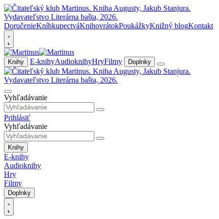
Doručenie
Kníhkupectvá
Knihovrátok
Poukážky
Knižný blog
Kontakt
E-knihy
Audioknihy
Hry
Filmy
Knihy
Doplnky
Vyhľadávanie
Prihlásiť
Vyhľadávanie
Knihy
E-knihy
Audioknihy
Hry
Filmy
Doplnky