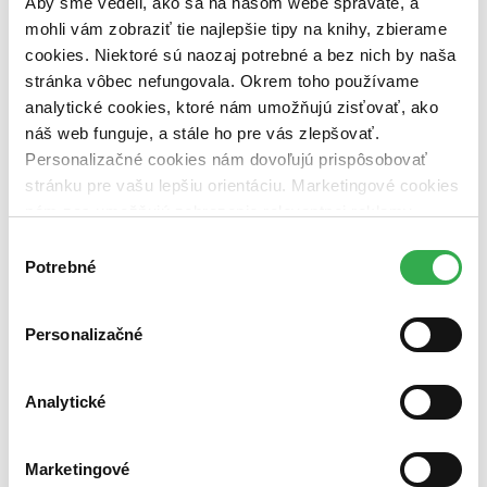
Aby sme vedeli, ako sa na našom webe správate, a
vypredaných)
mohli vám zobraziť tie najlepšie tipy na knihy, zbierame
Nové / čítané
cookies. Niektoré sú naozaj potrebné a bez nich by naša
nová (0 titulov)
nová
stránka vôbec nefungovala. Okrem toho používame
čítaná (0 titulov)
čítaná
analytické cookies, ktoré nám umožňujú zisťovať, ako
čítaná - výborný stav (0 titulov)
čítaná - výborný stav
náš web funguje, a stále ho pre vás zlepšovať.
čítaná - mierne opotrebovaná (0 titulov)
čítaná - mierne
opotrebovaná
Personalizačné cookies nám dovoľujú prispôsobovať
čítané verzie vypredaných kníh (0 titulov)
čítané verzie
stránku pre vašu lepšiu orientáciu. Marketingové cookies
vypredaných kníh
nám zas umožňujú zobrazenie relevantnej reklamy.
Zúžiť výber
Niektoré údaje zdieľame aj s tretími stranami. Veľmi by
Výber
nám pomohlo, keby sme mohli používať všetky tieto
Potrebné
súhlasu
Zoradiť
cookies. Ďakujeme!
Personalizačné
Bestsellery
Analytické
Top hodnotené
Novinky
Najdrahšie
Najlacnejšie
Marketingové
Najvyššia zľava