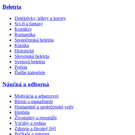
Beletria
Detektívky, trilery a horory
Sci-fi a fantasy
Komiksy
Romantika
Spoločenská beletria
Klasika
Historické
Slovenská beletria
Svetová beletria
Poézia
Ďalšie kategórie
Náučná a odborná
Motivácia a sebarozvoj
Biznis a manažment
Humanitné a spoločenské vedy
História
Životopisy a reportáže
Vzťahy a rodina
Zdravie a životný štýl
Počítače a internet