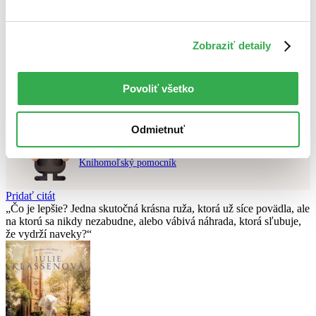
Použité filtre
Zobraziť detaily
Zrušiť filtre
Autor Markéta Pavleje
čítané
Nebol nájdený
žiadny titul
vyhovujúci zadaným podmienkam.
Skúste prosím zmeniť vyhľadávaný výraz.
Povoliť všetko
Odmietnuť
Chcete poradiť knihu?
Náš pomocník Sherlock vám ju s radosťou vypátra!
Knihomoľský pomocník
Pridať citát
Čo je lepšie? Jedna skutočná krásna ruža, ktorá už síce povädla, ale
na ktorú sa nikdy nezabudne, alebo vábivá náhrada, ktorá sľubuje,
že vydrží naveky?