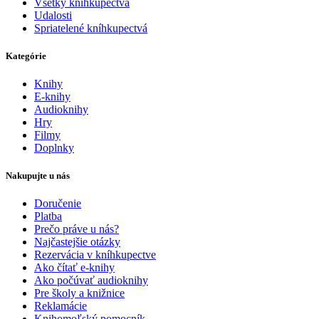
Všetky kníhkupectvá
Udalosti
Spriatelené kníhkupectvá
Kategórie
Knihy
E-knihy
Audioknihy
Hry
Filmy
Doplnky
Nakupujte u nás
Doručenie
Platba
Prečo práve u nás?
Najčastejšie otázky
Rezervácia v kníhkupectve
Ako čítať e-knihy
Ako počúvať audioknihy
Pre školy a knižnice
Reklamácie
Knihomoľský pomocník