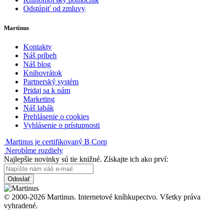
Odstúpiť od zmluvy
Martinus
Kontakty
Náš príbeh
Náš blog
Knihovrátok
Partnerský systém
Pridaj sa k nám
Marketing
Náš labák
Prehlásenie o cookies
Vyhlásenie o prístupnosti
Martinus je certifikovaný B Corp
Nerobíme rozdiely
Najlepšie novinky sú tie knižné. Získajte ich ako prví:
Odoslať
© 2000-2026 Martinus. Internetové kníhkupectvo. Všetky práva
vyhradené.