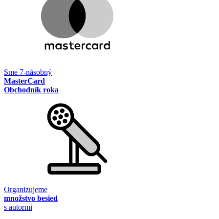
Sme 7-násobný
MasterCard
Obchodník roka
Organizujeme
množstvo besied
s autormi