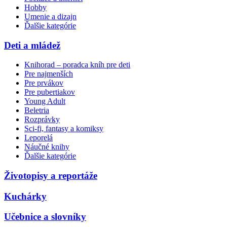
Hobby
Umenie a dizajn
Ďalšie kategórie
Deti a mládež
Knihorad – poradca kníh pre deti
Pre najmenších
Pre prvákov
Pre pubertiakov
Young Adult
Beletria
Rozprávky
Sci-fi, fantasy a komiksy
Leporelá
Náučné knihy
Ďalšie kategórie
Životopisy a reportáže
Kuchárky
Učebnice a slovníky