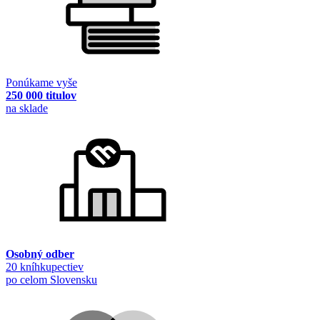
Ponúkame vyše
250 000 titulov
na sklade
Osobný odber
20 kníhkupectiev
po celom Slovensku