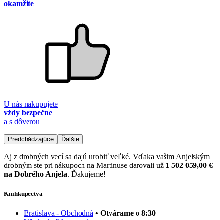
okamžite
U nás nakupujete
vždy bezpečne
a s dôverou
Predchádzajúce
Ďalšie
Aj z drobných vecí sa dajú urobiť veľké. Vďaka vašim Anjelským
drobným ste pri nákupoch na Martinuse darovali už
1 502 059,00 €
na Dobrého Anjela
. Ďakujeme!
Kníhkupectvá
Bratislava - Obchodná
• Otvárame o 8:30