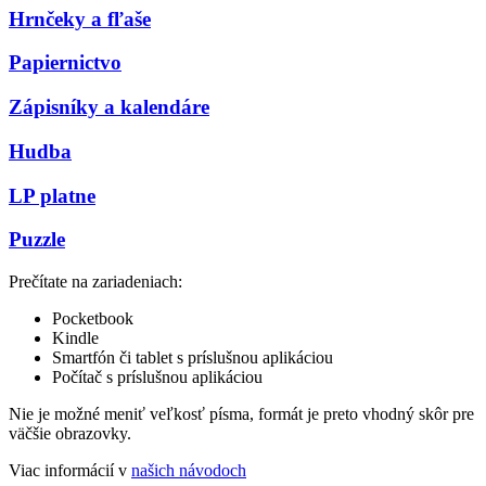
Hrnčeky a fľaše
Papiernictvo
Zápisníky a kalendáre
Hudba
LP platne
Puzzle
Prečítate na zariadeniach:
Pocketbook
Kindle
Smartfón či tablet s príslušnou aplikáciou
Počítač s príslušnou aplikáciou
Nie je možné meniť veľkosť písma, formát je preto vhodný skôr pre
väčšie obrazovky.
Viac informácií v
našich návodoch