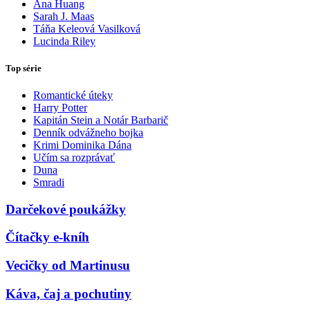
Ana Huang
Sarah J. Maas
Táňa Keleová Vasilková
Lucinda Riley
Top série
Romantické úteky
Harry Potter
Kapitán Stein a Notár Barbarič
Denník odvážneho bojka
Krimi Dominika Dána
Učím sa rozprávať
Duna
Smradi
Darčekové poukážky
Čítačky e-kníh
Vecičky od Martinusu
Káva, čaj a pochutiny