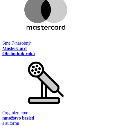
Sme 7-násobný
MasterCard
Obchodník roka
Organizujeme
množstvo besied
s autormi