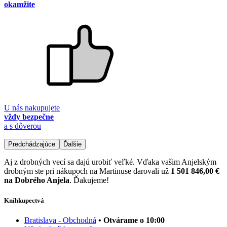
okamžite
U nás nakupujete
vždy bezpečne
a s dôverou
Predchádzajúce
Ďalšie
Aj z drobných vecí sa dajú urobiť veľké. Vďaka vašim Anjelským
drobným ste pri nákupoch na Martinuse darovali už
1 501 846,00 €
na Dobrého Anjela
. Ďakujeme!
Kníhkupectvá
Bratislava - Obchodná
• Otvárame o 10:00