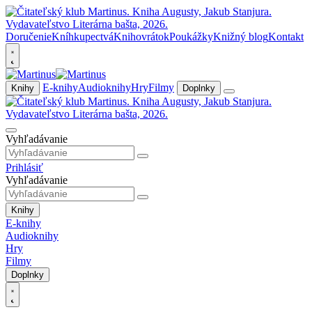
Doručenie
Kníhkupectvá
Knihovrátok
Poukážky
Knižný blog
Kontakt
E-knihy
Audioknihy
Hry
Filmy
Knihy
Doplnky
Vyhľadávanie
Prihlásiť
Vyhľadávanie
Knihy
E-knihy
Audioknihy
Hry
Filmy
Doplnky