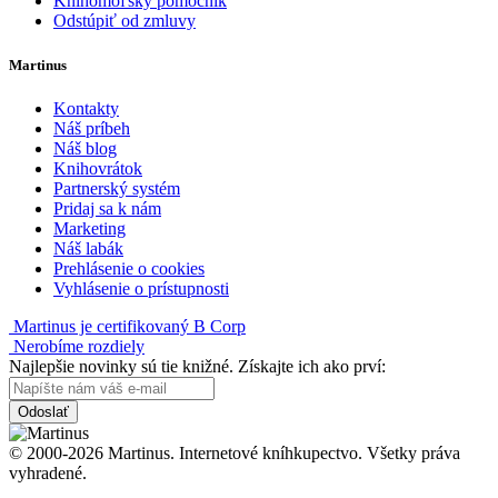
Knihomoľský pomocník
Odstúpiť od zmluvy
Martinus
Kontakty
Náš príbeh
Náš blog
Knihovrátok
Partnerský systém
Pridaj sa k nám
Marketing
Náš labák
Prehlásenie o cookies
Vyhlásenie o prístupnosti
Martinus je certifikovaný B Corp
Nerobíme rozdiely
Najlepšie novinky sú tie knižné. Získajte ich ako prví:
Odoslať
© 2000-2026 Martinus. Internetové kníhkupectvo. Všetky práva
vyhradené.