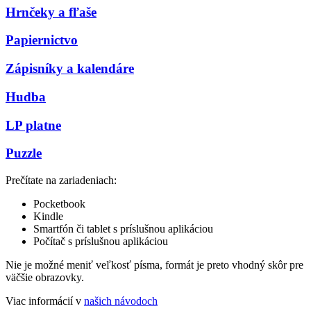
Hrnčeky a fľaše
Papiernictvo
Zápisníky a kalendáre
Hudba
LP platne
Puzzle
Prečítate na zariadeniach:
Pocketbook
Kindle
Smartfón či tablet s príslušnou aplikáciou
Počítač s príslušnou aplikáciou
Nie je možné meniť veľkosť písma, formát je preto vhodný skôr pre
väčšie obrazovky.
Viac informácií v
našich návodoch