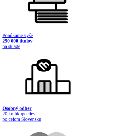
Ponúkame vyše
250 000 titulov
na sklade
Osobný odber
20 kníhkupectiev
po celom Slovensku