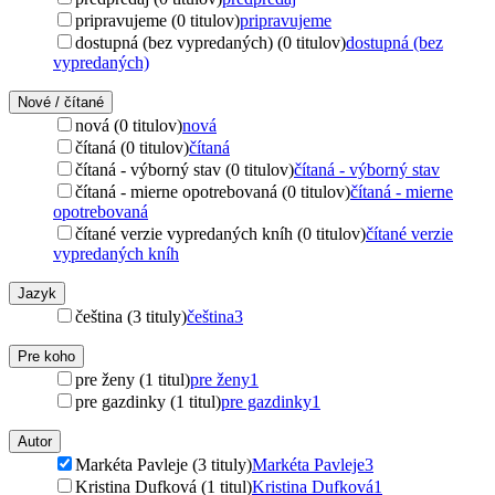
pripravujeme (0 titulov)
pripravujeme
dostupná (bez vypredaných) (0 titulov)
dostupná (bez
vypredaných)
Nové / čítané
nová (0 titulov)
nová
čítaná (0 titulov)
čítaná
čítaná - výborný stav (0 titulov)
čítaná - výborný stav
čítaná - mierne opotrebovaná (0 titulov)
čítaná - mierne
opotrebovaná
čítané verzie vypredaných kníh (0 titulov)
čítané verzie
vypredaných kníh
Jazyk
čeština (3 tituly)
čeština
3
Pre koho
pre ženy (1 titul)
pre ženy
1
pre gazdinky (1 titul)
pre gazdinky
1
Autor
Markéta Pavleje (3 tituly)
Markéta Pavleje
3
Kristina Dufková (1 titul)
Kristina Dufková
1