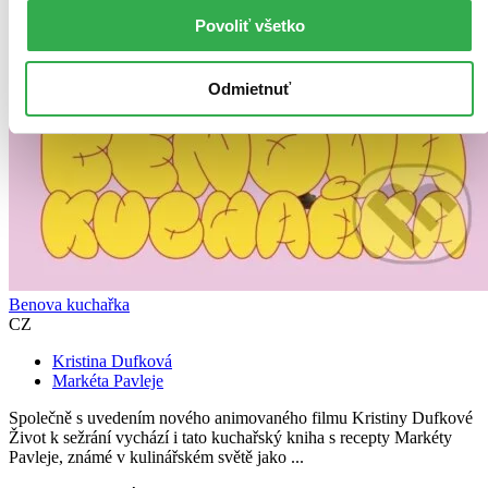
Povoliť všetko
Odmietnuť
Benova kuchařka
CZ
Kristina Dufková
Markéta Pavleje
Společně s uvedením nového animovaného filmu Kristiny Dufkové
Život k sežrání vychází i tato kuchařský kniha s recepty Markéty
Pavleje, známé v kulinářském světě jako ...