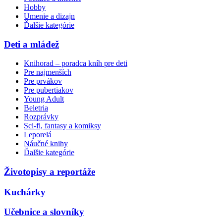
Hobby
Umenie a dizajn
Ďalšie kategórie
Deti a mládež
Knihorad – poradca kníh pre deti
Pre najmenších
Pre prvákov
Pre pubertiakov
Young Adult
Beletria
Rozprávky
Sci-fi, fantasy a komiksy
Leporelá
Náučné knihy
Ďalšie kategórie
Životopisy a reportáže
Kuchárky
Učebnice a slovníky