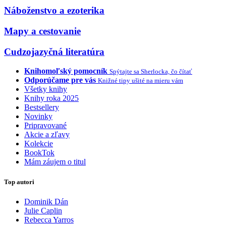
Náboženstvo a ezoterika
Mapy a cestovanie
Cudzojazyčná literatúra
Knihomoľský pomocník
Spýtajte sa Sherlocka, čo čítať
Odporúčame pre vás
Knižné tipy ušité na mieru vám
Všetky knihy
Knihy roka 2025
Bestsellery
Novinky
Pripravované
Akcie a zľavy
Kolekcie
BookTok
Mám záujem o titul
Top autori
Dominik Dán
Julie Caplin
Rebecca Yarros