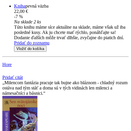
Kniha
pevná väzba
22,00 €
-7 %
Na sklade 2 ks
Túto knihu máme síce aktuálne na sklade, máme však už iba
posledné kusy. Ak ju chcete mať rýchlo, ponáhľajte sa!
Dodanie ďalších môže trvať dlhšie, zvyčajne do piatich dní.
Pridať do zoznamu
Vložiť do košíka
Hore
Pridať citát
Milencom fantázia pracuje tak bujne ako bláznom - chladný rozum
ostáva nad tým stáť a doma sú v tých vidinách len milenci a
námesačníci a básnici.