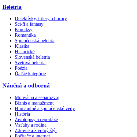
Beletria
Detektívky, trilery a horory
Sci-fi a fantasy
Komiksy
Romantika
Spoločenská beletria
Klasika
Historické
Slovenská beletria
Svetová beletria
Poézia
Ďalšie kategórie
Náučná a odborná
Motivácia a sebarozvoj
Biznis a manažment
Humanitné a spoločenské vedy
História
Životopisy a reportáže
Vzťahy a rodina
Zdravie a životný štýl
Počítače a internet