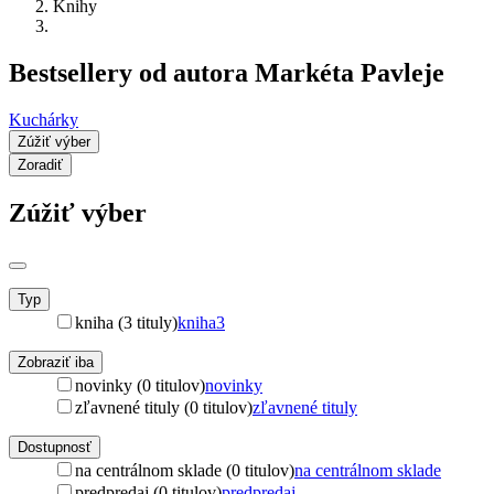
Knihy
Bestsellery od autora Markéta Pavleje
Kuchárky
Zúžiť výber
Zoradiť
Zúžiť výber
Typ
kniha (3 tituly)
kniha
3
Zobraziť iba
novinky (0 titulov)
novinky
zľavnené tituly (0 titulov)
zľavnené tituly
Dostupnosť
na centrálnom sklade (0 titulov)
na centrálnom sklade
predpredaj (0 titulov)
predpredaj