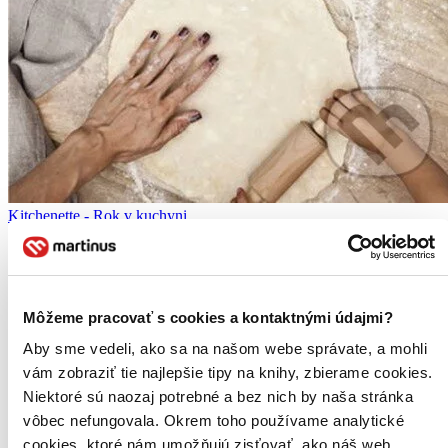
Kitchenette - Rok v kuchyni
CZ
Markéta Pavleje
Publikace Kitchenette Rok v kuchyni vychází z blogu
Môžeme pracovať s cookies a kontaktnými údajmi?
kitchenette.cz, který již dva roky autorka s citem a zanícením
připravuje pro svoje přátele a věrné příznivce. Originální kniha,
Aby sme vedeli, ako sa na našom webe správate, a mohli
která je komplexním dílem autorky...
vám zobraziť tie najlepšie tipy na knihy, zbierame cookies.
Kniha
pevná väzba
Niektoré sú naozaj potrebné a bez nich by naša stránka
14,20 €
vôbec nefungovala. Okrem toho používame analytické
-8 %
Na sklade 3 ks
cookies, ktoré nám umožňujú zisťovať, ako náš web