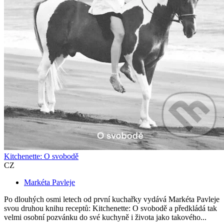
Kitchenette: O svobodě
CZ
Markéta Pavleje
Po dlouhých osmi letech od první kuchařky vydává Markéta Pavleje
svou druhou knihu receptů: Kitchenette: O svobodě a předkládá tak
velmi osobní pozvánku do své kuchyně i života jako takového...