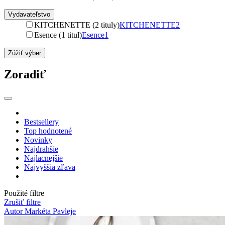
Vydavateľstvo
KITCHENETTE (2 tituly)
KITCHENETTE
2
Esence (1 titul)
Esence
1
Zúžiť výber
Zoradiť
Bestsellery
Top hodnotené
Novinky
Najdrahšie
Najlacnejšie
Najvyššia zľava
Použité filtre
Zrušiť filtre
Autor Markéta Pavleje