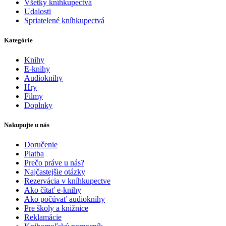
Všetky kníhkupectvá
Udalosti
Spriatelené kníhkupectvá
Kategórie
Knihy
E-knihy
Audioknihy
Hry
Filmy
Doplnky
Nakupujte u nás
Doručenie
Platba
Prečo práve u nás?
Najčastejšie otázky
Rezervácia v kníhkupectve
Ako čítať e-knihy
Ako počúvať audioknihy
Pre školy a knižnice
Reklamácie