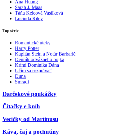
Ana Huang
Sarah J. Maas
Táňa Keleová Vasilková
Lucinda Riley
Top série
Romantické úteky
Harry Potter
Kapitán Stein a Notár Barbarič
Denník odvážneho bojka
Krimi Dominika Dána
Učím sa rozprávať
Duna
Smradi
Darčekové poukážky
Čítačky e-kníh
Vecičky od Martinusu
Káva, čaj a pochutiny