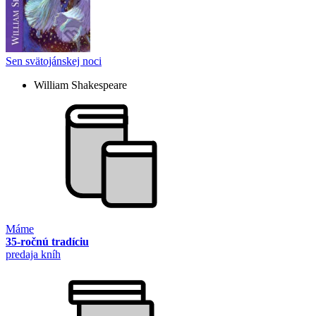
Sen svätojánskej noci
William Shakespeare
Máme
35-ročnú tradíciu
predaja kníh