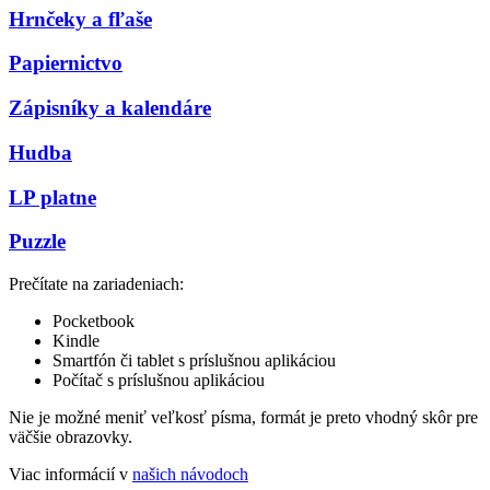
Hrnčeky a fľaše
Papiernictvo
Zápisníky a kalendáre
Hudba
LP platne
Puzzle
Prečítate na zariadeniach:
Pocketbook
Kindle
Smartfón či tablet s príslušnou aplikáciou
Počítač s príslušnou aplikáciou
Nie je možné meniť veľkosť písma, formát je preto vhodný skôr pre
väčšie obrazovky.
Viac informácií v
našich návodoch