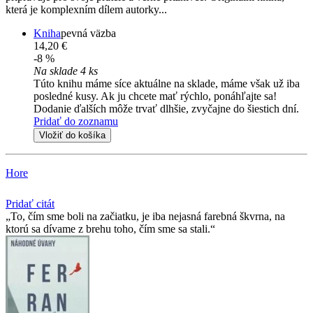
která je komplexním dílem autorky...
Kniha
pevná väzba
14,20 €
-8 %
Na sklade 4 ks
Túto knihu máme síce aktuálne na sklade, máme však už iba
posledné kusy. Ak ju chcete mať rýchlo, ponáhľajte sa!
Dodanie ďalších môže trvať dlhšie, zvyčajne do šiestich dní.
Pridať do zoznamu
Vložiť do košíka
Hore
Pridať citát
To, čím sme boli na začiatku, je iba nejasná farebná škvrna, na
ktorú sa dívame z brehu toho, čím sme sa stali.