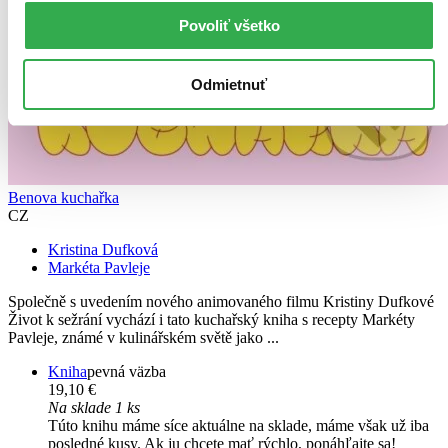
Povoliť všetko
Odmietnuť
Benova kuchařka
CZ
Kristina Dufková
Markéta Pavleje
Společně s uvedením nového animovaného filmu Kristiny Dufkové
Život k sežrání vychází i tato kuchařský kniha s recepty Markéty
Pavleje, známé v kulinářském světě jako ...
Kniha
pevná väzba
19,10 €
Na sklade 1 ks
Túto knihu máme síce aktuálne na sklade, máme však už iba
posledné kusy. Ak ju chcete mať rýchlo, ponáhľajte sa!