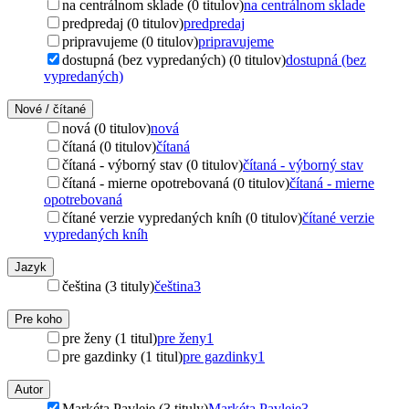
na centrálnom sklade (0 titulov)
na centrálnom sklade
predpredaj (0 titulov)
predpredaj
pripravujeme (0 titulov)
pripravujeme
dostupná (bez vypredaných) (0 titulov)
dostupná (bez
vypredaných)
Nové / čítané
nová (0 titulov)
nová
čítaná (0 titulov)
čítaná
čítaná - výborný stav (0 titulov)
čítaná - výborný stav
čítaná - mierne opotrebovaná (0 titulov)
čítaná - mierne
opotrebovaná
čítané verzie vypredaných kníh (0 titulov)
čítané verzie
vypredaných kníh
Jazyk
čeština (3 tituly)
čeština
3
Pre koho
pre ženy (1 titul)
pre ženy
1
pre gazdinky (1 titul)
pre gazdinky
1
Autor
Markéta Pavleje (3 tituly)
Markéta Pavleje
3