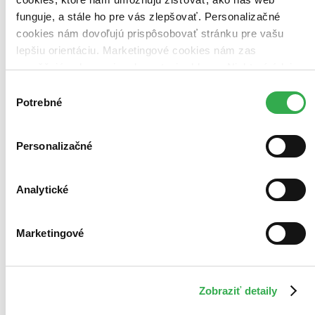
Vložiť do košíka
funguje, a stále ho pre vás zlepšovať. Personalizačné
cookies nám dovoľujú prispôsobovať stránku pre vašu
lepšiu orientáciu. Marketingové cookies nám zas
umožňujú zobrazenie relevantnej reklamy. Niektoré údaje
zdieľame aj s tretími stranami. Veľmi by nám pomohlo,
Výber
keby sme mohli používať všetky tieto cookies. Ďakujeme!
Potrebné
súhlasu
Personalizačné
Analytické
Marketingové
Zobraziť detaily