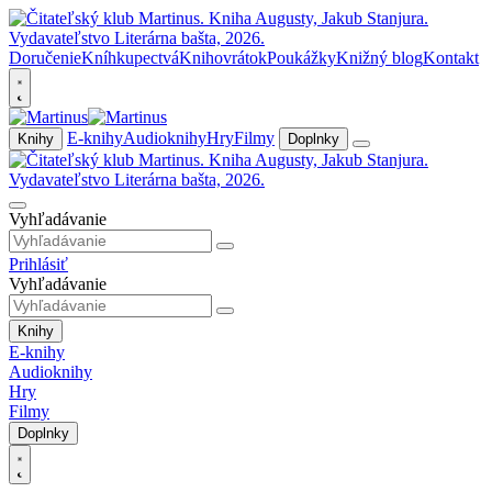
Doručenie
Kníhkupectvá
Knihovrátok
Poukážky
Knižný blog
Kontakt
E-knihy
Audioknihy
Hry
Filmy
Knihy
Doplnky
Vyhľadávanie
Prihlásiť
Vyhľadávanie
Knihy
E-knihy
Audioknihy
Hry
Filmy
Doplnky