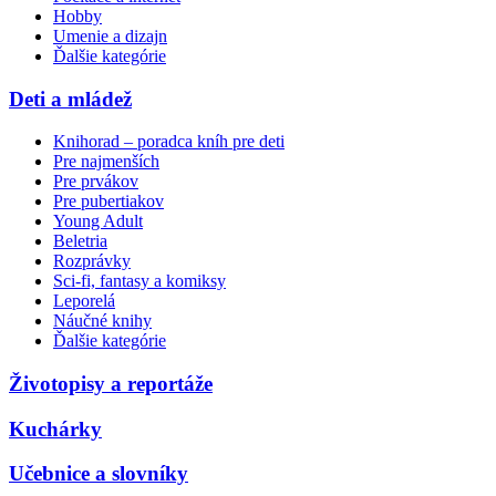
Hobby
Umenie a dizajn
Ďalšie kategórie
Deti a mládež
Knihorad – poradca kníh pre deti
Pre najmenších
Pre prvákov
Pre pubertiakov
Young Adult
Beletria
Rozprávky
Sci-fi, fantasy a komiksy
Leporelá
Náučné knihy
Ďalšie kategórie
Životopisy a reportáže
Kuchárky
Učebnice a slovníky