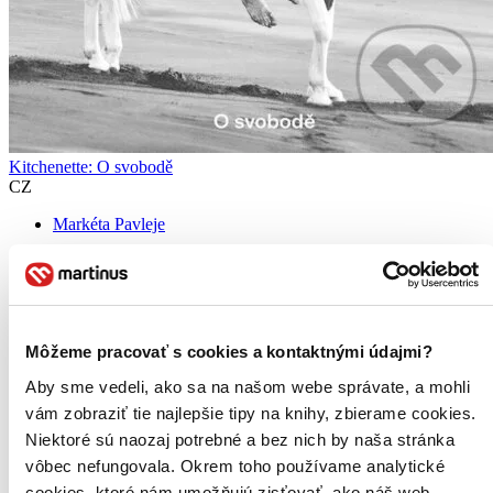
Kitchenette: O svobodě
CZ
Markéta Pavleje
Po dlouhých osmi letech od první kuchařky vydává Markéta Pavleje
svou druhou knihu receptů: Kitchenette: O svobodě a předkládá tak
velmi osobní pozvánku do své kuchyně i života jako takového...
Kniha
pevná väzba
Môžeme pracovať s cookies a kontaktnými údajmi?
22,00 €
-7 %
Aby sme vedeli, ako sa na našom webe správate, a mohli
Na sklade 2 ks
vám zobraziť tie najlepšie tipy na knihy, zbierame cookies.
Túto knihu máme síce aktuálne na sklade, máme však už iba
posledné kusy. Ak ju chcete mať rýchlo, ponáhľajte sa!
Niektoré sú naozaj potrebné a bez nich by naša stránka
Dodanie ďalších môže trvať dlhšie, zvyčajne do šiestich dní.
vôbec nefungovala. Okrem toho používame analytické
Pridať do zoznamu
cookies, ktoré nám umožňujú zisťovať, ako náš web