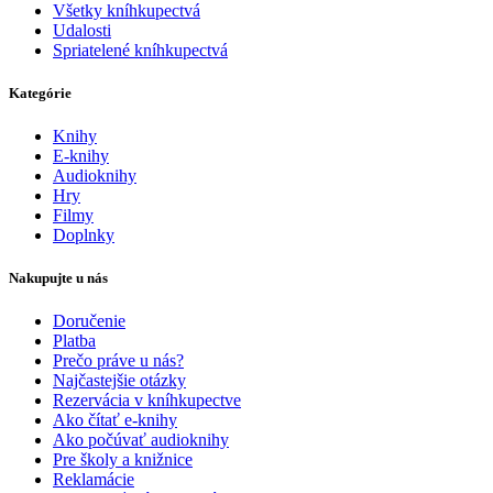
Všetky kníhkupectvá
Udalosti
Spriatelené kníhkupectvá
Kategórie
Knihy
E-knihy
Audioknihy
Hry
Filmy
Doplnky
Nakupujte u nás
Doručenie
Platba
Prečo práve u nás?
Najčastejšie otázky
Rezervácia v kníhkupectve
Ako čítať e-knihy
Ako počúvať audioknihy
Pre školy a knižnice
Reklamácie