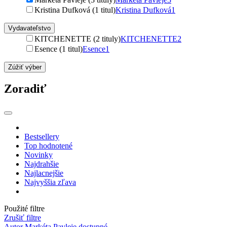
Kristina Dufková (1 titul)
Kristina Dufková
1
Vydavateľstvo
KITCHENETTE (2 tituly)
KITCHENETTE
2
Esence (1 titul)
Esence
1
Zúžiť výber
Zoradiť
Bestsellery
Top hodnotené
Novinky
Najdrahšie
Najlacnejšie
Najvyššia zľava
Použité filtre
Zrušiť filtre
Autor Markéta Pavleje
dostupné