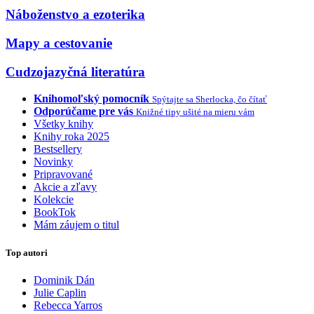
Náboženstvo a ezoterika
Mapy a cestovanie
Cudzojazyčná literatúra
Knihomoľský pomocník
Spýtajte sa Sherlocka, čo čítať
Odporúčame pre vás
Knižné tipy ušité na mieru vám
Všetky knihy
Knihy roka 2025
Bestsellery
Novinky
Pripravované
Akcie a zľavy
Kolekcie
BookTok
Mám záujem o titul
Top autori
Dominik Dán
Julie Caplin
Rebecca Yarros