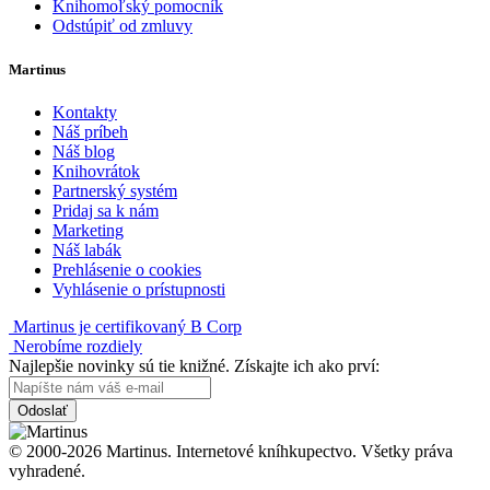
Knihomoľský pomocník
Odstúpiť od zmluvy
Martinus
Kontakty
Náš príbeh
Náš blog
Knihovrátok
Partnerský systém
Pridaj sa k nám
Marketing
Náš labák
Prehlásenie o cookies
Vyhlásenie o prístupnosti
Martinus je certifikovaný B Corp
Nerobíme rozdiely
Najlepšie novinky sú tie knižné. Získajte ich ako prví:
Odoslať
© 2000-2026 Martinus. Internetové kníhkupectvo. Všetky práva
vyhradené.