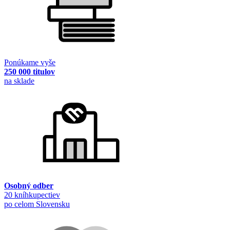
Ponúkame vyše
250 000 titulov
na sklade
Osobný odber
20 kníhkupectiev
po celom Slovensku