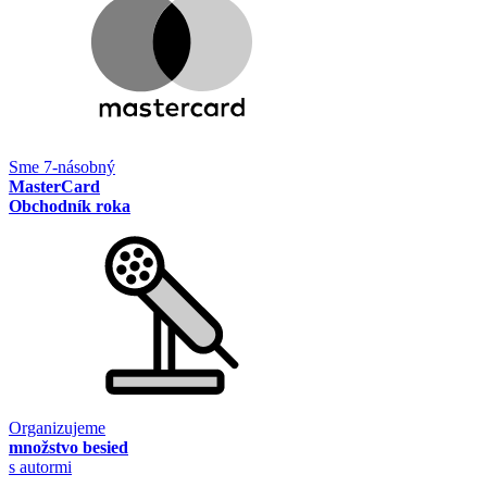
Sme 7-násobný
MasterCard
Obchodník roka
Organizujeme
množstvo besied
s autormi