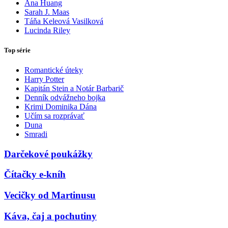
Ana Huang
Sarah J. Maas
Táňa Keleová Vasilková
Lucinda Riley
Top série
Romantické úteky
Harry Potter
Kapitán Stein a Notár Barbarič
Denník odvážneho bojka
Krimi Dominika Dána
Učím sa rozprávať
Duna
Smradi
Darčekové poukážky
Čítačky e-kníh
Vecičky od Martinusu
Káva, čaj a pochutiny