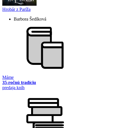
Hrobár z Paríža
Barbora Šedíková
Máme
35-ročnú tradíciu
predaja kníh