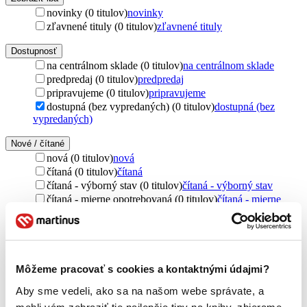
novinky (0 titulov)
novinky
zľavnené tituly (0 titulov)
zľavnené tituly
Dostupnosť
na centrálnom sklade (0 titulov)
na centrálnom sklade
predpredaj (0 titulov)
predpredaj
pripravujeme (0 titulov)
pripravujeme
dostupná (bez vypredaných) (0 titulov)
dostupná (bez
vypredaných)
Nové / čítané
nová (0 titulov)
nová
čítaná (0 titulov)
čítaná
čítaná - výborný stav (0 titulov)
čítaná - výborný stav
čítaná - mierne opotrebovaná (0 titulov)
čítaná - mierne
opotrebovaná
čítané verzie vypredaných kníh (0 titulov)
čítané verzie
vypredaných kníh
Jazyk
Môžeme pracovať s cookies a kontaktnými údajmi?
angličtina (1 titul)
angličtina
1
cudzí jazyk (1 titul)
cudzí jazyk
1
Aby sme vedeli, ako sa na našom webe správate, a