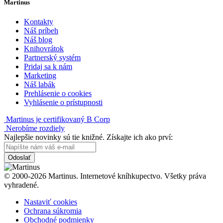
Martinus
Kontakty
Náš príbeh
Náš blog
Knihovrátok
Partnerský systém
Pridaj sa k nám
Marketing
Náš labák
Prehlásenie o cookies
Vyhlásenie o prístupnosti
Martinus je certifikovaný B Corp
Nerobíme rozdiely
Najlepšie novinky sú tie knižné. Získajte ich ako prví:
Odoslať
© 2000-2026 Martinus. Internetové kníhkupectvo. Všetky práva
vyhradené.
Nastaviť cookies
Ochrana súkromia
Obchodné podmienky