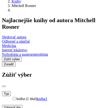
Knihy
Mitchell Rosner
Najlacnejšie knihy od autora Mitchell
Rosner
Sledovať autora
Odborné a náučné
Medicína
Interné lekárstvo
Nefrológia a gastroenterológia
Zúžiť výber
Zoradiť
Zúžiť výber
Typ
kniha (1 titul)
kniha
1
Zobraziť iba