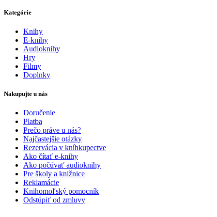
Kategórie
Knihy
E-knihy
Audioknihy
Hry
Filmy
Doplnky
Nakupujte u nás
Doručenie
Platba
Prečo práve u nás?
Najčastejšie otázky
Rezervácia v kníhkupectve
Ako čítať e-knihy
Ako počúvať audioknihy
Pre školy a knižnice
Reklamácie
Knihomoľský pomocník
Odstúpiť od zmluvy