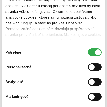
mohli vám zobraziť tie najlepšie tipy na knihy, zbierame
Vydavateľstvo
cookies. Niektoré sú naozaj potrebné a bez nich by naša
Springer Verlag (1 titul)
Springer Verlag
1
stránka vôbec nefungovala. Okrem toho používame
Väzba
analytické cookies, ktoré nám umožňujú zisťovať, ako
pevná väzba (1 titul)
pevná väzba
1
náš web funguje, a stále ho pre vás zlepšovať.
Personalizačné cookies nám dovoľujú prispôsobovať
Zúžiť výber
stránku pre vašu lepšiu orientáciu. Marketingové cookies
Zoradiť
nám zas umožňujú zobrazenie relevantnej reklamy.
Niektoré údaje zdieľame aj s tretími stranami. Veľmi by
Výber
nám pomohlo, keby sme mohli používať všetky tieto
Potrebné
súhlasu
cookies. Ďakujeme!
Bestsellery
Personalizačné
Top hodnotené
Novinky
Najdrahšie
Najlacnejšie
Analytické
Najvyššia zľava
Marketingové
Použité filtre
Zrušiť filtre
dostupné