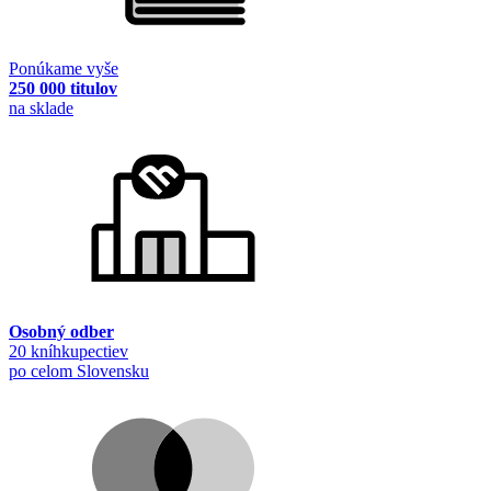
Ponúkame vyše
250 000 titulov
na sklade
Osobný odber
20 kníhkupectiev
po celom Slovensku