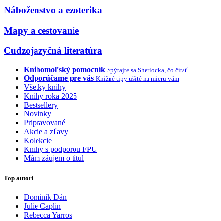
Náboženstvo a ezoterika
Mapy a cestovanie
Cudzojazyčná literatúra
Knihomoľský pomocník
Spýtajte sa Sherlocka, čo čítať
Odporúčame pre vás
Knižné tipy ušité na mieru vám
Všetky knihy
Knihy roka 2025
Bestsellery
Novinky
Pripravované
Akcie a zľavy
Kolekcie
Knihy s podporou FPU
Mám záujem o titul
Top autori
Dominik Dán
Julie Caplin
Rebecca Yarros