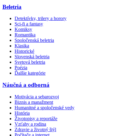
Beletria
Detektívky, trilery a horory
Sci-fi a fantasy
Komiksy
Romantika
Spoločenská beletria
Klasika
Historické
Slovenská beletria
Svetová beletria
Poézia
Ďalšie kategórie
Náučná a odborná
Motivácia a sebarozvoj
Biznis a manažment
Humanitné a spoločenské vedy
História
Životopisy a reportáže
Vzťahy a rodina
Zdravie a životný štýl
Počítače a internet