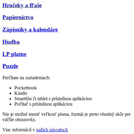
Hrnčeky a fľaše
Papiernictvo
Zápisníky a kalendáre
Hudba
LP platne
Puzzle
Prečítate na zariadeniach:
Pocketbook
Kindle
Smartfón či tablet s príslušnou aplikáciou
Počítač s príslušnou aplikáciou
Nie je možné meniť veľkosť písma, formát je preto vhodný skôr pre
väčšie obrazovky.
Viac informácií v
našich návodoch