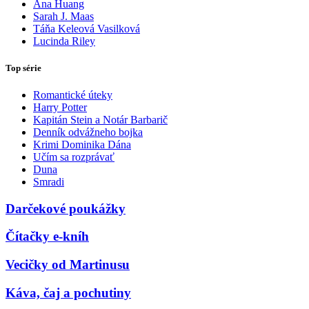
Ana Huang
Sarah J. Maas
Táňa Keleová Vasilková
Lucinda Riley
Top série
Romantické úteky
Harry Potter
Kapitán Stein a Notár Barbarič
Denník odvážneho bojka
Krimi Dominika Dána
Učím sa rozprávať
Duna
Smradi
Darčekové poukážky
Čítačky e-kníh
Vecičky od Martinusu
Káva, čaj a pochutiny