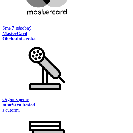
Sme 7-násobný
MasterCard
Obchodník roka
Organizujeme
množstvo besied
s autormi