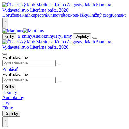
Doručenie
Kníhkupectvá
Knihovrátok
Poukážky
Knižný blog
Kontakt
E-knihy
Audioknihy
Hry
Filmy
Knihy
Doplnky
Vyhľadávanie
Prihlásiť
Vyhľadávanie
Knihy
E-knihy
Audioknihy
Hry
Filmy
Doplnky