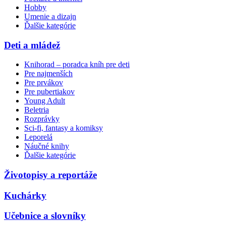
Hobby
Umenie a dizajn
Ďalšie kategórie
Deti a mládež
Knihorad – poradca kníh pre deti
Pre najmenších
Pre prvákov
Pre pubertiakov
Young Adult
Beletria
Rozprávky
Sci-fi, fantasy a komiksy
Leporelá
Náučné knihy
Ďalšie kategórie
Životopisy a reportáže
Kuchárky
Učebnice a slovníky