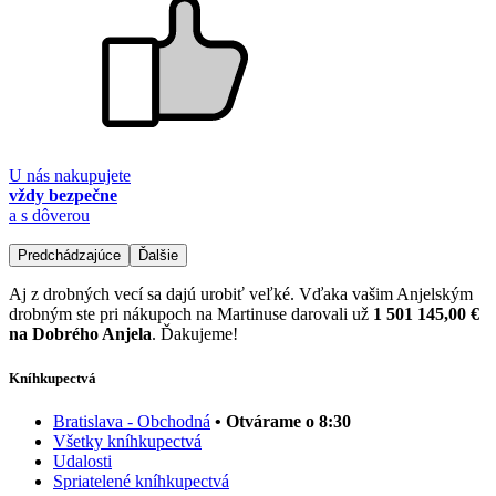
U nás nakupujete
vždy bezpečne
a s dôverou
Predchádzajúce
Ďalšie
Aj z drobných vecí sa dajú urobiť veľké. Vďaka vašim Anjelským
drobným ste pri nákupoch na Martinuse darovali už
1 501 145,00 €
na Dobrého Anjela
. Ďakujeme!
Kníhkupectvá
Bratislava - Obchodná
• Otvárame o 8:30
Všetky kníhkupectvá
Udalosti
Spriatelené kníhkupectvá