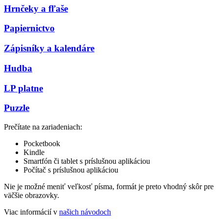
Hrnčeky a fľaše
Papiernictvo
Zápisníky a kalendáre
Hudba
LP platne
Puzzle
Prečítate na zariadeniach:
Pocketbook
Kindle
Smartfón či tablet s príslušnou aplikáciou
Počítač s príslušnou aplikáciou
Nie je možné meniť veľkosť písma, formát je preto vhodný skôr pre
väčšie obrazovky.
Viac informácií v
našich návodoch