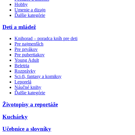
Hobby
Umenie a dizajn
Ďalšie kategórie
Deti a mládež
Knihorad – poradca kníh pre deti
Pre najmenších
Pre prvákov
Pre pubertiakov
Young Adult
Beletria
Rozprávky
Sci-fi, fantasy a komiksy
Leporelá
Náučné knihy
Ďalšie kategórie
Životopisy a reportáže
Kuchárky
Učebnice a slovníky