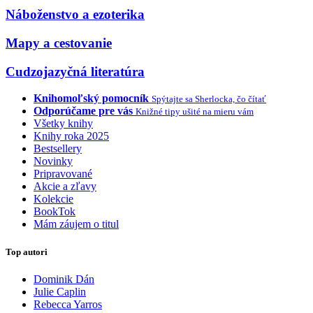
Náboženstvo a ezoterika
Mapy a cestovanie
Cudzojazyčná literatúra
Knihomoľský pomocník
Spýtajte sa Sherlocka, čo čítať
Odporúčame pre vás
Knižné tipy ušité na mieru vám
Všetky knihy
Knihy roka 2025
Bestsellery
Novinky
Pripravované
Akcie a zľavy
Kolekcie
BookTok
Mám záujem o titul
Top autori
Dominik Dán
Julie Caplin
Rebecca Yarros