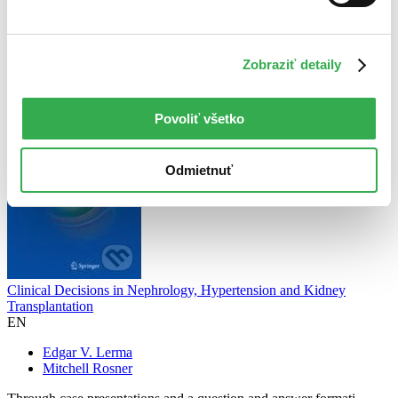
Najvyššia zľava
Použité filtre
Zobraziť detaily
Zrušiť filtre
Autor Mitchell Rosner
dostupné
Povoliť všetko
Odmietnuť
Clinical Decisions in Nephrology, Hypertension and Kidney
Transplantation
EN
Edgar V. Lerma
Mitchell Rosner