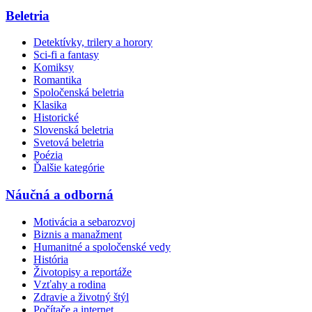
Beletria
Detektívky, trilery a horory
Sci-fi a fantasy
Komiksy
Romantika
Spoločenská beletria
Klasika
Historické
Slovenská beletria
Svetová beletria
Poézia
Ďalšie kategórie
Náučná a odborná
Motivácia a sebarozvoj
Biznis a manažment
Humanitné a spoločenské vedy
História
Životopisy a reportáže
Vzťahy a rodina
Zdravie a životný štýl
Počítače a internet