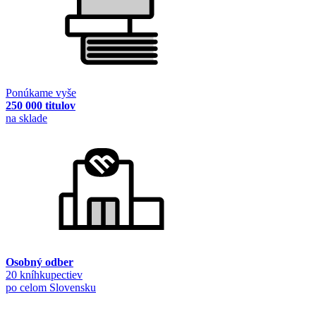
Ponúkame vyše
250 000 titulov
na sklade
Osobný odber
20 kníhkupectiev
po celom Slovensku