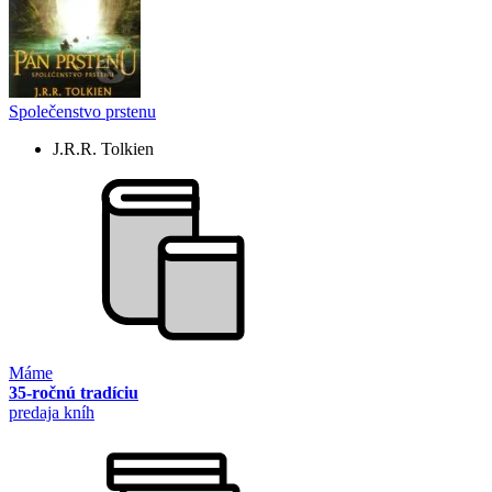
Společenstvo prstenu
J.R.R. Tolkien
Máme
35-ročnú tradíciu
predaja kníh