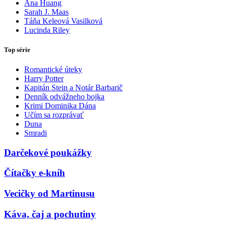
Ana Huang
Sarah J. Maas
Táňa Keleová Vasilková
Lucinda Riley
Top série
Romantické úteky
Harry Potter
Kapitán Stein a Notár Barbarič
Denník odvážneho bojka
Krimi Dominika Dána
Učím sa rozprávať
Duna
Smradi
Darčekové poukážky
Čítačky e-kníh
Vecičky od Martinusu
Káva, čaj a pochutiny