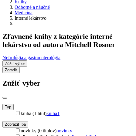
Knihy
Odborné a náučné
Medicína
Interné lekárstvo
Zľavnené knihy z kategórie interné
lekárstvo od autora Mitchell Rosner
Nefrológia a gastroenterológia
Zúžiť výber
Zoradiť
Zúžiť výber
Typ
kniha (1 titul)
kniha
1
Zobraziť iba
novinky (0 titulov)
novinky