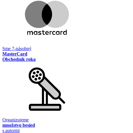
Sme 7-násobný
MasterCard
Obchodník roka
Organizujeme
množstvo besied
s autormi