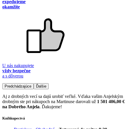
expedujeme
okamžite
U nás nakupujete
vždy bezpečne
a s dôverou
Predchádzajúce
Ďalšie
Aj z drobných vecí sa dajú urobiť veľké. Vďaka vašim Anjelským
drobným ste pri nákupoch na Martinuse darovali už
1 501 406,00 €
na Dobrého Anjela
. Ďakujeme!
Kníhkupectvá