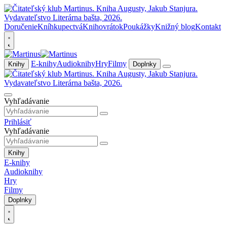
Doručenie
Kníhkupectvá
Knihovrátok
Poukážky
Knižný blog
Kontakt
E-knihy
Audioknihy
Hry
Filmy
Knihy
Doplnky
Vyhľadávanie
Prihlásiť
Vyhľadávanie
Knihy
E-knihy
Audioknihy
Hry
Filmy
Doplnky