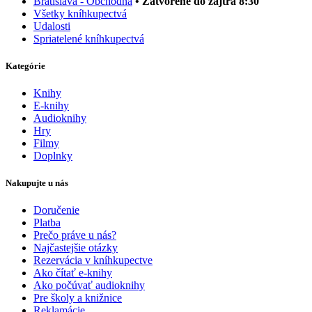
Bratislava - Obchodná
• Zatvorené do zajtra 8:30
Všetky kníhkupectvá
Udalosti
Spriatelené kníhkupectvá
Kategórie
Knihy
E-knihy
Audioknihy
Hry
Filmy
Doplnky
Nakupujte u nás
Doručenie
Platba
Prečo práve u nás?
Najčastejšie otázky
Rezervácia v kníhkupectve
Ako čítať e-knihy
Ako počúvať audioknihy
Pre školy a knižnice
Reklamácie