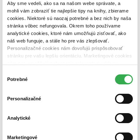
Aby sme vedeli, ako sa na našom webe správate, a
Autor
mohli vám zobraziť tie najlepšie tipy na knihy, zbierame
Edgar V. Lerma (1 titul)
Edgar V. Lerma
1
cookies. Niektoré sú naozaj potrebné a bez nich by naša
Mitchell Rosner (1 titul)
Mitchell Rosner
1
stránka vôbec nefungovala. Okrem toho používame
analytické cookies, ktoré nám umožňujú zisťovať, ako
Vydavateľstvo
Springer Verlag (1 titul)
Springer Verlag
1
náš web funguje, a stále ho pre vás zlepšovať.
Personalizačné cookies nám dovoľujú prispôsobovať
Väzba
stránku pre vašu lepšiu orientáciu. Marketingové cookies
pevná väzba (1 titul)
pevná väzba
1
nám zas umožňujú zobrazenie relevantnej reklamy.
Zúžiť výber
Niektoré údaje zdieľame aj s tretími stranami. Veľmi by
Výber
nám pomohlo, keby sme mohli používať všetky tieto
Potrebné
súhlasu
Zoradiť
cookies. Ďakujeme!
Personalizačné
Bestsellery
Analytické
Top hodnotené
Novinky
Najdrahšie
Najlacnejšie
Marketingové