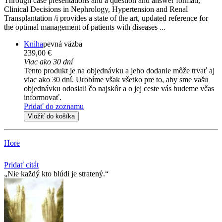
Through case presentations and a question and answer formati,
Clinical Decisions in Nephrology, Hypertension and Renal
Transplantation /i provides a state of the art, updated reference for
the optimal management of patients with diseases ...
Kniha
pevná väzba
239,00 €
Viac ako 30 dní
Tento produkt je na objednávku a jeho dodanie môže trvať aj
viac ako 30 dní. Urobíme však všetko pre to, aby sme vašu
objednávku odoslali čo najskôr a o jej ceste vás budeme včas
informovať.
Pridať do zoznamu
Vložiť do košíka
Hore
Pridať citát
Nie každý kto blúdi je stratený.