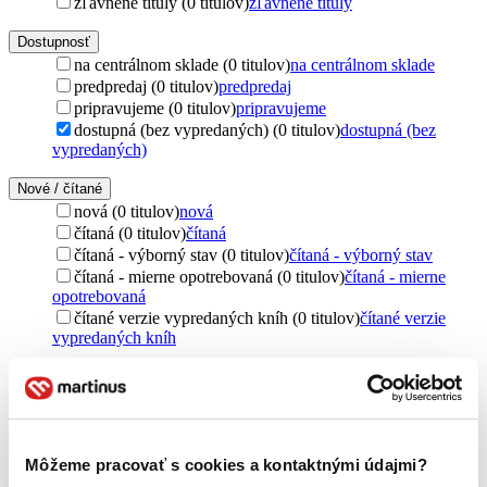
zľavnené tituly (0 titulov)
zľavnené tituly
Dostupnosť
na centrálnom sklade (0 titulov)
na centrálnom sklade
predpredaj (0 titulov)
predpredaj
pripravujeme (0 titulov)
pripravujeme
dostupná (bez vypredaných) (0 titulov)
dostupná (bez
vypredaných)
Nové / čítané
nová (0 titulov)
nová
čítaná (0 titulov)
čítaná
čítaná - výborný stav (0 titulov)
čítaná - výborný stav
čítaná - mierne opotrebovaná (0 titulov)
čítaná - mierne
opotrebovaná
čítané verzie vypredaných kníh (0 titulov)
čítané verzie
vypredaných kníh
Odborná x populárne náučná
odborná (1 titul)
odborná
1
Jazyk
angličtina (1 titul)
angličtina
1
Môžeme pracovať s cookies a kontaktnými údajmi?
cudzí jazyk (1 titul)
cudzí jazyk
1