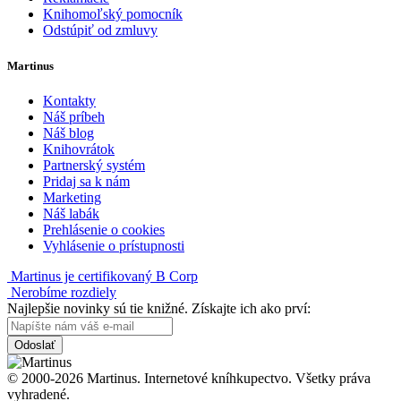
Knihomoľský pomocník
Odstúpiť od zmluvy
Martinus
Kontakty
Náš príbeh
Náš blog
Knihovrátok
Partnerský systém
Pridaj sa k nám
Marketing
Náš labák
Prehlásenie o cookies
Vyhlásenie o prístupnosti
Martinus je certifikovaný B Corp
Nerobíme rozdiely
Najlepšie novinky sú tie knižné. Získajte ich ako prví:
Odoslať
© 2000-2026 Martinus. Internetové kníhkupectvo. Všetky práva
vyhradené.