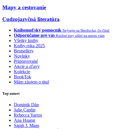
Mapy a cestovanie
Cudzojazyčná literatúra
Knihomoľský pomocník
Spýtajte sa Sherlocka, čo čítať
Odporúčame pre vás
Knižné tipy ušité na mieru vám
Všetky knihy
Knihy roka 2025
Bestsellery
Novinky
Pripravované
Akcie a zľavy
Kolekcie
BookTok
Mám záujem o titul
Top autori
Dominik Dán
Julie Caplin
Rebecca Yarros
Ana Huang
Sarah J. Maas