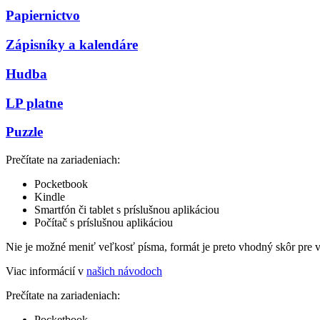
Papiernictvo
Zápisníky a kalendáre
Hudba
LP platne
Puzzle
Prečítate na zariadeniach:
Pocketbook
Kindle
Smartfón či tablet s príslušnou aplikáciou
Počítač s príslušnou aplikáciou
Nie je možné meniť veľkosť písma, formát je preto vhodný skôr pre 
Viac informácií v
našich návodoch
Prečítate na zariadeniach:
Pocketbook