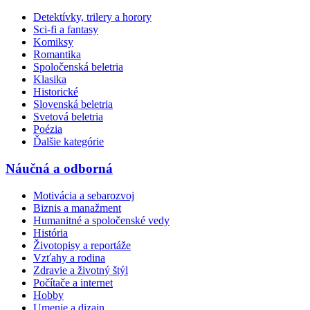
Detektívky, trilery a horory
Sci-fi a fantasy
Komiksy
Romantika
Spoločenská beletria
Klasika
Historické
Slovenská beletria
Svetová beletria
Poézia
Ďalšie kategórie
Náučná a odborná
Motivácia a sebarozvoj
Biznis a manažment
Humanitné a spoločenské vedy
História
Životopisy a reportáže
Vzťahy a rodina
Zdravie a životný štýl
Počítače a internet
Hobby
Umenie a dizajn