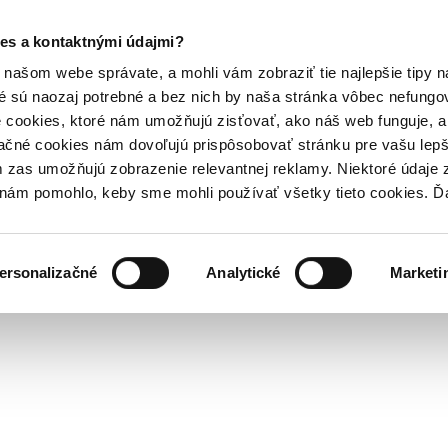
es a kontaktnými údajmi?
našom webe správate, a mohli vám zobraziť tie najlepšie tipy n
é sú naozaj potrebné a bez nich by naša stránka vôbec nefung
 cookies, ktoré nám umožňujú zisťovať, ako náš web funguje, a 
ačné cookies nám dovoľujú prispôsobovať stránku pre vašu lepši
zas umožňujú zobrazenie relevantnej reklamy. Niektoré údaje z
y nám pomohlo, keby sme mohli používať všetky tieto cookies. 
ersonalizačné
Analytické
Marketi