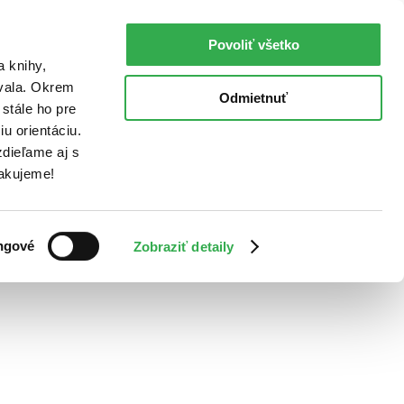
Povoliť všetko
a knihy,
ovala. Okrem
Odmietnuť
stále ho pre
u orientáciu.
dieľame aj s
Ďakujeme!
ngové
Zobraziť detaily