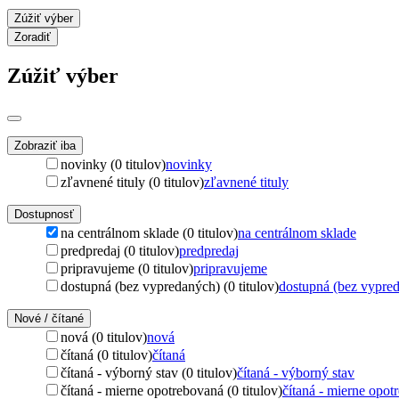
Zúžiť výber
Zoradiť
Zúžiť výber
Zobraziť iba
novinky (0 titulov)
novinky
zľavnené tituly (0 titulov)
zľavnené tituly
Dostupnosť
na centrálnom sklade (0 titulov)
na centrálnom sklade
predpredaj (0 titulov)
predpredaj
pripravujeme (0 titulov)
pripravujeme
dostupná (bez vypredaných) (0 titulov)
dostupná (bez vypre
Nové / čítané
nová (0 titulov)
nová
čítaná (0 titulov)
čítaná
čítaná - výborný stav (0 titulov)
čítaná - výborný stav
čítaná - mierne opotrebovaná (0 titulov)
čítaná - mierne opot