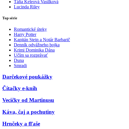
Táňa Keleová Vasilková
Lucinda Riley
Top série
Romantické úteky
Harry Potter
Kapitán Stein a Notár Barbarič
Denník odvážneho bojka
Krimi Dominika Dána
Učím sa rozprávať
Duna
Smradi
Darčekové poukážky
Čítačky e-kníh
Vecičky od Martinusu
Káva, čaj a pochutiny
Hrnčeky a fľaše