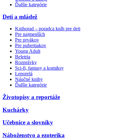
Ďalšie kategórie
Deti a mládež
Knihorad – poradca kníh pre deti
Pre najmenších
Pre prvákov
Pre pubertiakov
Young Adult
Beletria
Rozprávky
Sci-fi, fantasy a komiksy
Leporelá
Náučné knihy
Ďalšie kategórie
Životopisy a reportáže
Kuchárky
Učebnice a slovníky
Náboženstvo a ezoterika