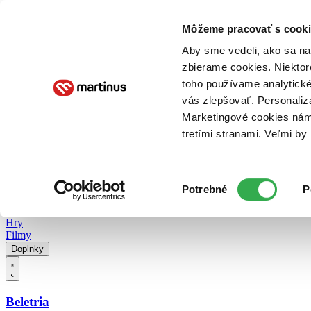
Doručenie
Kníhkupectvá
Knihovrátok
Poukážky
Knižný blog
Kontakt
Môžeme pracovať s cooki
Aby sme vedeli, ako sa na 
zbierame cookies. Niektor
E-knihy
Audioknihy
Hry
Filmy
Knihy
Doplnky
toho používame analytické
vás zlepšovať. Personaliz
Vyhľadávanie
Marketingové cookies nám 
tretími stranami. Veľmi b
Prihlásiť
Vyhľadávanie
Výber
Knihy
Potrebné
P
súhlasu
E-knihy
Audioknihy
Hry
Filmy
Doplnky
Beletria