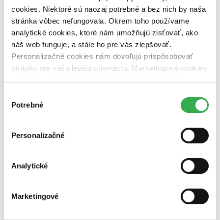
Springer Verlag (1 titul)
Springer Verlag
1
cookies. Niektoré sú naozaj potrebné a bez nich by naša
Väzba
stránka vôbec nefungovala. Okrem toho používame
pevná väzba (1 titul)
pevná väzba
1
analytické cookies, ktoré nám umožňujú zisťovať, ako
náš web funguje, a stále ho pre vás zlepšovať.
Zúžiť výber
Personalizačné cookies nám dovoľujú prispôsobovať
Zoradiť
stránku pre vašu lepšiu orientáciu. Marketingové cookies
nám zas umožňujú zobrazenie relevantnej reklamy.
Niektoré údaje zdieľame aj s tretími stranami. Veľmi by
Výber
nám pomohlo, keby sme mohli používať všetky tieto
Potrebné
súhlasu
cookies. Ďakujeme!
Bestsellery
Top hodnotené
Novinky
Personalizačné
Najdrahšie
Najlacnejšie
Najvyššia zľava
Analytické
Marketingové