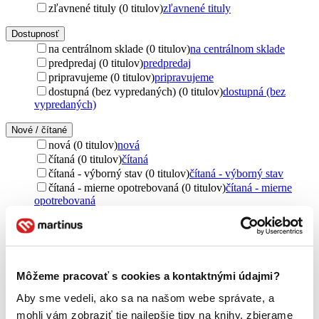
zľavnené tituly (0 titulov)
zľavnené tituly
Dostupnosť
na centrálnom sklade (0 titulov)
na centrálnom sklade
predpredaj (0 titulov)
predpredaj
pripravujeme (0 titulov)
pripravujeme
dostupná (bez vypredaných) (0 titulov)
dostupná (bez
vypredaných)
Nové / čítané
nová (0 titulov)
nová
čítaná (0 titulov)
čítaná
čítaná - výborný stav (0 titulov)
čítaná - výborný stav
čítaná - mierne opotrebovaná (0 titulov)
čítaná - mierne
opotrebovaná
čítané verzie vypredaných kníh (0 titulov)
čítané verzie
vypredaných kníh
Jazyk
angličtina (1 titul)
angličtina
1
Môžeme pracovať s cookies a kontaktnými údajmi?
cudzí jazyk (1 titul)
cudzí jazyk
1
Aby sme vedeli, ako sa na našom webe správate, a
Vydavateľstvo
mohli vám zobraziť tie najlepšie tipy na knihy, zbierame