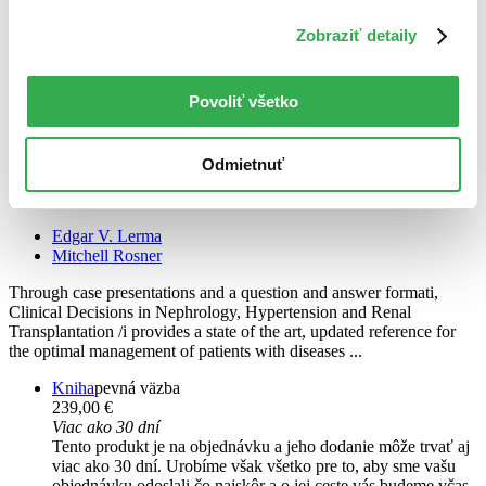
Zobraziť detaily
Povoliť všetko
Clinical Decisions in Nephrology, Hypertension and Kidney
Odmietnuť
Transplantation
EN
Edgar V. Lerma
Mitchell Rosner
Through case presentations and a question and answer formati,
Clinical Decisions in Nephrology, Hypertension and Renal
Transplantation /i provides a state of the art, updated reference for
the optimal management of patients with diseases ...
Kniha
pevná väzba
239,00 €
Viac ako 30 dní
Tento produkt je na objednávku a jeho dodanie môže trvať aj
viac ako 30 dní. Urobíme však všetko pre to, aby sme vašu
objednávku odoslali čo najskôr a o jej ceste vás budeme včas