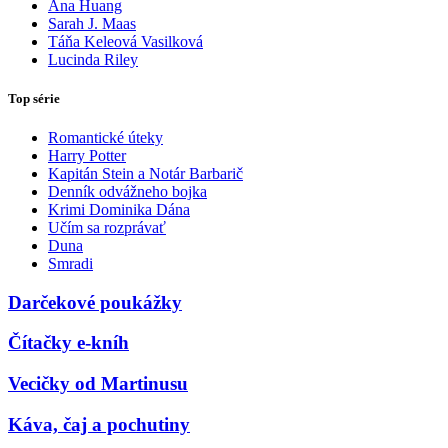
Ana Huang
Sarah J. Maas
Táňa Keleová Vasilková
Lucinda Riley
Top série
Romantické úteky
Harry Potter
Kapitán Stein a Notár Barbarič
Denník odvážneho bojka
Krimi Dominika Dána
Učím sa rozprávať
Duna
Smradi
Darčekové poukážky
Čítačky e-kníh
Vecičky od Martinusu
Káva, čaj a pochutiny