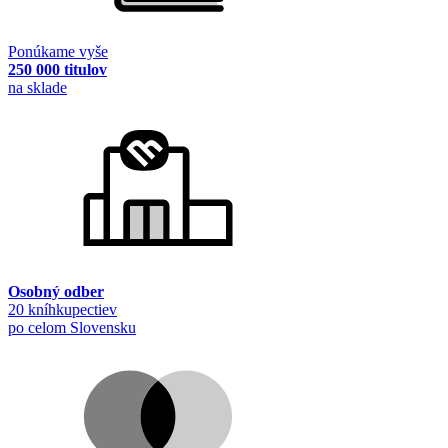
Ponúkame vyše
250 000 titulov
na sklade
Osobný odber
20 kníhkupectiev
po celom Slovensku