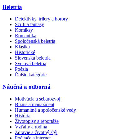
Beletria
Detektívky, trilery a horory
Sci-fi a fantasy
Komiksy
Romantika
Spoločenská beletria
Klasika
Historické
Slovenská beletria
Svetová beletria
Poézia
Ďalšie kategórie
Náučná a odborná
Motivácia a sebarozvoj
Biznis a manažment
Humanitné a spoločenské vedy
História
Životopisy a reportáže
Vzťahy a rodina
Zdravie a životný štýl
Počítače a internet