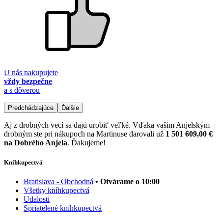
U nás nakupujete
vždy bezpečne
a s dôverou
Predchádzajúce
Ďalšie
Aj z drobných vecí sa dajú urobiť veľké. Vďaka vašim Anjelským
drobným ste pri nákupoch na Martinuse darovali už
1 501 609,00 €
na Dobrého Anjela
. Ďakujeme!
Kníhkupectvá
Bratislava - Obchodná
• Otvárame o 10:00
Všetky kníhkupectvá
Udalosti
Spriatelené kníhkupectvá