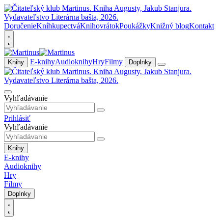
Doručenie
Kníhkupectvá
Knihovrátok
Poukážky
Knižný blog
Kontakt
E-knihy
Audioknihy
Hry
Filmy
Knihy
Doplnky
Vyhľadávanie
Prihlásiť
Vyhľadávanie
Knihy
E-knihy
Audioknihy
Hry
Filmy
Doplnky