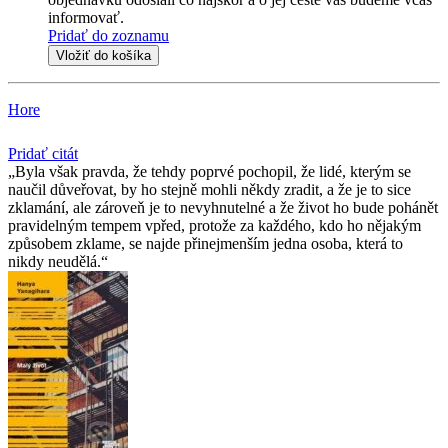
informovať.
Pridať do zoznamu
Vložiť do košíka
Hore
Pridať citát
Byla však pravda, že tehdy poprvé pochopil, že lidé, kterým se
naučil důveřovat, by ho stejně mohli někdy zradit, a že je to sice
zklamání, ale zároveň je to nevyhnutelné a že život ho bude pohánět
pravidelným tempem vpřed, protože za každého, kdo ho nějakým
způsobem zklame, se najde přinejmenším jedna osoba, která to
nikdy neudělá.