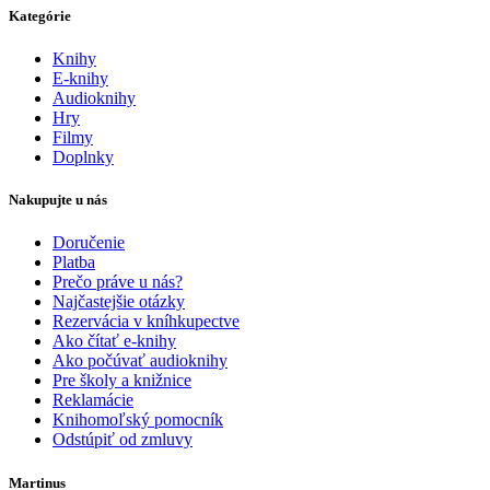
Kategórie
Knihy
E-knihy
Audioknihy
Hry
Filmy
Doplnky
Nakupujte u nás
Doručenie
Platba
Prečo práve u nás?
Najčastejšie otázky
Rezervácia v kníhkupectve
Ako čítať e-knihy
Ako počúvať audioknihy
Pre školy a knižnice
Reklamácie
Knihomoľský pomocník
Odstúpiť od zmluvy
Martinus