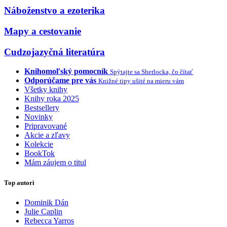
Náboženstvo a ezoterika
Mapy a cestovanie
Cudzojazyčná literatúra
Knihomoľský pomocník
Spýtajte sa Sherlocka, čo čítať
Odporúčame pre vás
Knižné tipy ušité na mieru vám
Všetky knihy
Knihy roka 2025
Bestsellery
Novinky
Pripravované
Akcie a zľavy
Kolekcie
BookTok
Mám záujem o titul
Top autori
Dominik Dán
Julie Caplin
Rebecca Yarros