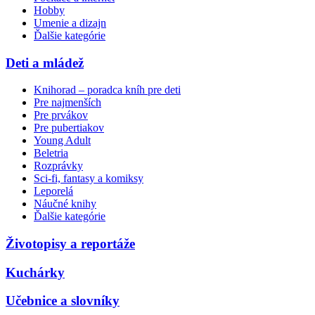
Hobby
Umenie a dizajn
Ďalšie kategórie
Deti a mládež
Knihorad – poradca kníh pre deti
Pre najmenších
Pre prvákov
Pre pubertiakov
Young Adult
Beletria
Rozprávky
Sci-fi, fantasy a komiksy
Leporelá
Náučné knihy
Ďalšie kategórie
Životopisy a reportáže
Kuchárky
Učebnice a slovníky