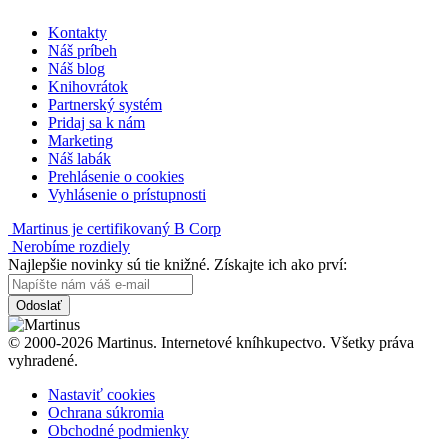
Kontakty
Náš príbeh
Náš blog
Knihovrátok
Partnerský systém
Pridaj sa k nám
Marketing
Náš labák
Prehlásenie o cookies
Vyhlásenie o prístupnosti
Martinus je certifikovaný B Corp
Nerobíme rozdiely
Najlepšie novinky sú tie knižné. Získajte ich ako prví:
Odoslať
© 2000-2026 Martinus. Internetové kníhkupectvo. Všetky práva
vyhradené.
Nastaviť cookies
Ochrana súkromia
Obchodné podmienky