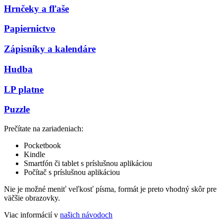
Hrnčeky a fľaše
Papiernictvo
Zápisníky a kalendáre
Hudba
LP platne
Puzzle
Prečítate na zariadeniach:
Pocketbook
Kindle
Smartfón či tablet s príslušnou aplikáciou
Počítač s príslušnou aplikáciou
Nie je možné meniť veľkosť písma, formát je preto vhodný skôr pre
väčšie obrazovky.
Viac informácií v
našich návodoch