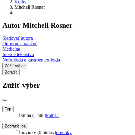
Knihy
Mitchell Rosner
Autor Mitchell Rosner
Sledovať autora
Odborné a náučné
Medicína
Interné lekárstvo
Nefrológia a gastroenterológia
Zúžiť výber
Zoradiť
Zúžiť výber
Typ
kniha (1 titul)
kniha
1
Zobraziť iba
novinky (0 titulov)
novinky