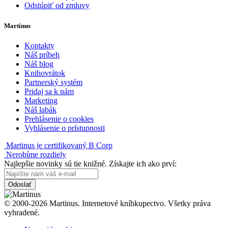
Odstúpiť od zmluvy
Martinus
Kontakty
Náš príbeh
Náš blog
Knihovrátok
Partnerský systém
Pridaj sa k nám
Marketing
Náš labák
Prehlásenie o cookies
Vyhlásenie o prístupnosti
Martinus je certifikovaný B Corp
Nerobíme rozdiely
Najlepšie novinky sú tie knižné. Získajte ich ako prví:
Odoslať
© 2000-2026 Martinus. Internetové kníhkupectvo. Všetky práva
vyhradené.