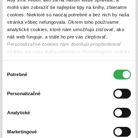
vypredaných)
mohli vám zobraziť tie najlepšie tipy na knihy, zbierame
cookies. Niektoré sú naozaj potrebné a bez nich by naša
Nové / čítané
stránka vôbec nefungovala. Okrem toho používame
nová (0 titulov)
nová
čítaná (0 titulov)
čítaná
analytické cookies, ktoré nám umožňujú zisťovať, ako
čítaná - výborný stav (0 titulov)
čítaná - výborný stav
náš web funguje, a stále ho pre vás zlepšovať.
čítaná - mierne opotrebovaná (0 titulov)
čítaná - mierne
Personalizačné cookies nám dovoľujú prispôsobovať
opotrebovaná
stránku pre vašu lepšiu orientáciu. Marketingové cookies
čítané verzie vypredaných kníh (0 titulov)
čítané verzie
vypredaných kníh
nám zas umožňujú zobrazenie relevantnej reklamy.
Niektoré údaje zdieľame aj s tretími stranami. Veľmi by
Výber
Zúžiť výber
nám pomohlo, keby sme mohli používať všetky tieto
Potrebné
súhlasu
cookies. Ďakujeme!
Zoradiť
Personalizačné
Bestsellery
Analytické
Top hodnotené
Novinky
Najdrahšie
Marketingové
Najlacnejšie