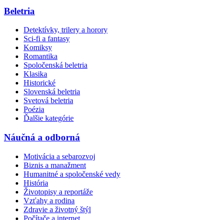
Beletria
Detektívky, trilery a horory
Sci-fi a fantasy
Komiksy
Romantika
Spoločenská beletria
Klasika
Historické
Slovenská beletria
Svetová beletria
Poézia
Ďalšie kategórie
Náučná a odborná
Motivácia a sebarozvoj
Biznis a manažment
Humanitné a spoločenské vedy
História
Životopisy a reportáže
Vzťahy a rodina
Zdravie a životný štýl
Počítače a internet