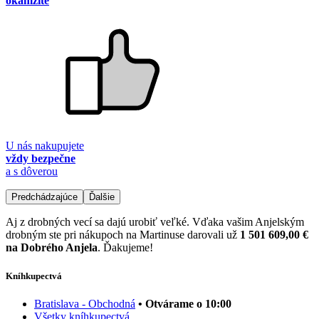
okamžite
U nás nakupujete
vždy bezpečne
a s dôverou
Predchádzajúce
Ďalšie
Aj z drobných vecí sa dajú urobiť veľké. Vďaka vašim Anjelským
drobným ste pri nákupoch na Martinuse darovali už
1 501 609,00 €
na Dobrého Anjela
. Ďakujeme!
Kníhkupectvá
Bratislava - Obchodná
• Otvárame o 10:00
Všetky kníhkupectvá