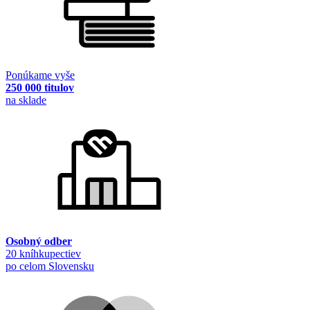
Ponúkame vyše
250 000 titulov
na sklade
Osobný odber
20 kníhkupectiev
po celom Slovensku