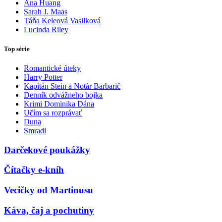
Ana Huang
Sarah J. Maas
Táňa Keleová Vasilková
Lucinda Riley
Top série
Romantické úteky
Harry Potter
Kapitán Stein a Notár Barbarič
Denník odvážneho bojka
Krimi Dominika Dána
Učím sa rozprávať
Duna
Smradi
Darčekové poukážky
Čítačky e-kníh
Vecičky od Martinusu
Káva, čaj a pochutiny