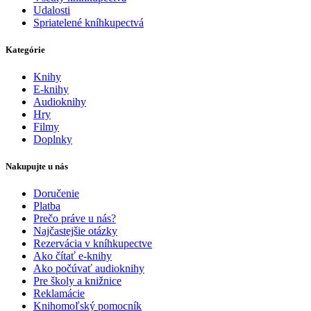
Udalosti
Spriatelené kníhkupectvá
Kategórie
Knihy
E-knihy
Audioknihy
Hry
Filmy
Doplnky
Nakupujte u nás
Doručenie
Platba
Prečo práve u nás?
Najčastejšie otázky
Rezervácia v kníhkupectve
Ako čítať e-knihy
Ako počúvať audioknihy
Pre školy a knižnice
Reklamácie
Knihomoľský pomocník