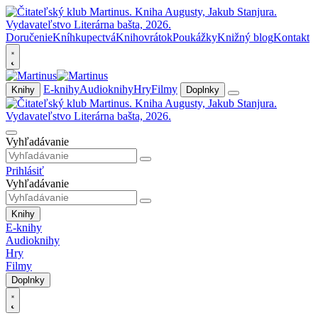
Doručenie
Kníhkupectvá
Knihovrátok
Poukážky
Knižný blog
Kontakt
E-knihy
Audioknihy
Hry
Filmy
Knihy
Doplnky
Vyhľadávanie
Prihlásiť
Vyhľadávanie
Knihy
E-knihy
Audioknihy
Hry
Filmy
Doplnky