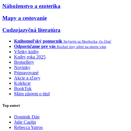
Náboženstvo a ezoterika
Mapy a cestovanie
Cudzojazyčná literatúra
Knihomoľský pomocník
Spýtajte sa Sherlocka, čo čítať
Odporúčame pre vás
Knižné tipy ušité na mieru vám
Všetky knihy
Knihy roka 2025
Bestsellery
Novinky
Pripravované
Akcie a zľavy
Kolekcie
BookTok
Mám záujem o titul
Top autori
Dominik Dán
Julie Caplin
Rebecca Yarros