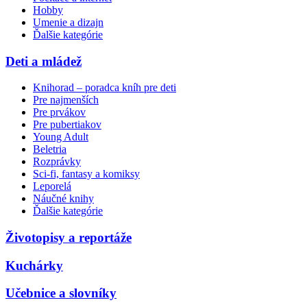
Hobby
Umenie a dizajn
Ďalšie kategórie
Deti a mládež
Knihorad – poradca kníh pre deti
Pre najmenších
Pre prvákov
Pre pubertiakov
Young Adult
Beletria
Rozprávky
Sci-fi, fantasy a komiksy
Leporelá
Náučné knihy
Ďalšie kategórie
Životopisy a reportáže
Kuchárky
Učebnice a slovníky