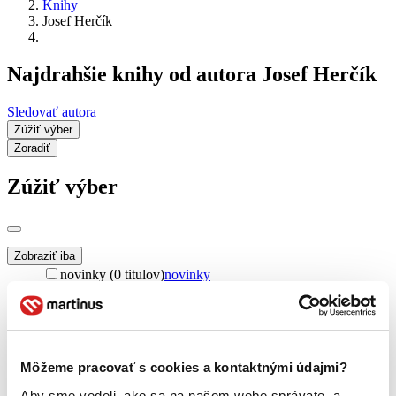
Knihy
Josef Herčík
Najdrahšie knihy od autora Josef Herčík
Sledovať autora
Zúžiť výber
Zoradiť
Zúžiť výber
Zobraziť iba
novinky (0 titulov)
novinky
zľavnené tituly (0 titulov)
zľavnené tituly
Dostupnosť
na centrálnom sklade (0 titulov)
na centrálnom sklade
predpredaj (0 titulov)
predpredaj
Môžeme pracovať s cookies a kontaktnými údajmi?
pripravujeme (0 titulov)
pripravujeme
Aby sme vedeli, ako sa na našom webe správate, a
dostupná (bez vypredaných) (0 titulov)
dostupná (bez