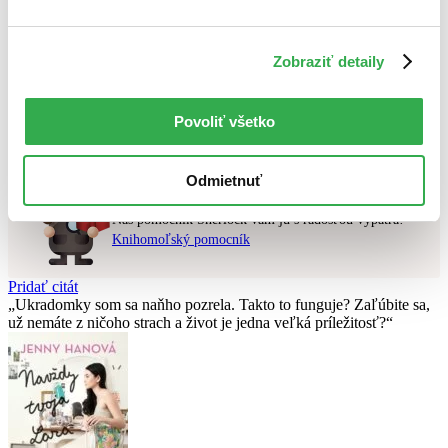
Najvyššia zľava
Použité filtre
Zobraziť detaily
Zrušiť filtre
dostupné
Nebol nájdený
žiadny titul
vyhovujúci zadaným podmienkam.
Povoliť všetko
Skúste prosím zmeniť vyhľadávaný výraz.
Odmietnuť
Chcete poradiť knihu?
Náš pomocník Sherlock vám ju s radosťou vypátra!
Knihomoľský pomocník
Pridať citát
Ukradomky som sa naňho pozrela. Takto to funguje? Zaľúbite sa,
už nemáte z ničoho strach a život je jedna veľká príležitosť?