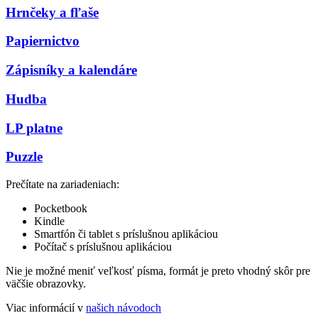
Hrnčeky a fľaše
Papiernictvo
Zápisníky a kalendáre
Hudba
LP platne
Puzzle
Prečítate na zariadeniach:
Pocketbook
Kindle
Smartfón či tablet s príslušnou aplikáciou
Počítač s príslušnou aplikáciou
Nie je možné meniť veľkosť písma, formát je preto vhodný skôr pre
väčšie obrazovky.
Viac informácií v
našich návodoch