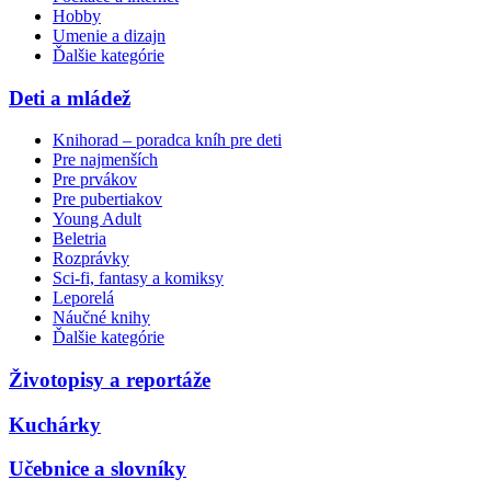
Hobby
Umenie a dizajn
Ďalšie kategórie
Deti a mládež
Knihorad – poradca kníh pre deti
Pre najmenších
Pre prvákov
Pre pubertiakov
Young Adult
Beletria
Rozprávky
Sci-fi, fantasy a komiksy
Leporelá
Náučné knihy
Ďalšie kategórie
Životopisy a reportáže
Kuchárky
Učebnice a slovníky