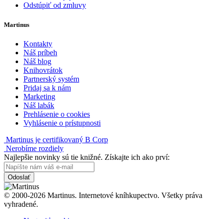
Odstúpiť od zmluvy
Martinus
Kontakty
Náš príbeh
Náš blog
Knihovrátok
Partnerský systém
Pridaj sa k nám
Marketing
Náš labák
Prehlásenie o cookies
Vyhlásenie o prístupnosti
Martinus je certifikovaný B Corp
Nerobíme rozdiely
Najlepšie novinky sú tie knižné. Získajte ich ako prví:
Odoslať
© 2000-2026 Martinus. Internetové kníhkupectvo. Všetky práva
vyhradené.