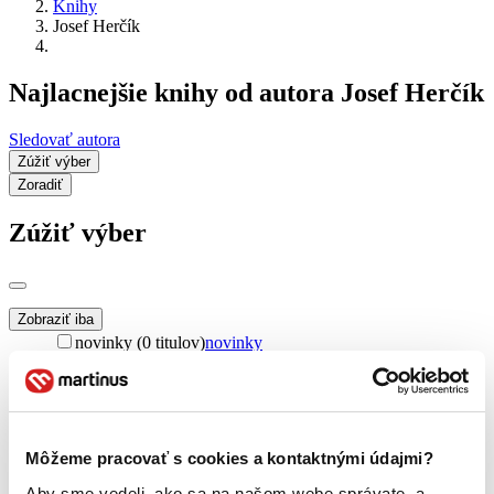
Knihy
Josef Herčík
Najlacnejšie knihy od autora Josef Herčík
Sledovať autora
Zúžiť výber
Zoradiť
Zúžiť výber
Zobraziť iba
novinky (0 titulov)
novinky
zľavnené tituly (0 titulov)
zľavnené tituly
Dostupnosť
na centrálnom sklade (0 titulov)
na centrálnom sklade
predpredaj (0 titulov)
predpredaj
Môžeme pracovať s cookies a kontaktnými údajmi?
pripravujeme (0 titulov)
pripravujeme
Aby sme vedeli, ako sa na našom webe správate, a
dostupná (bez vypredaných) (0 titulov)
dostupná (bez