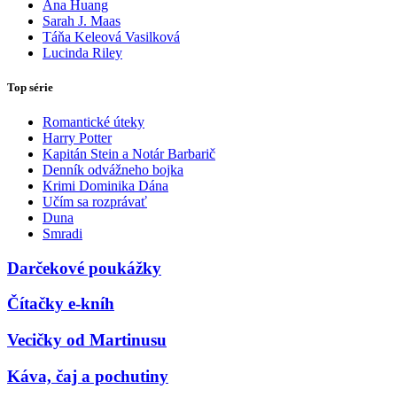
Ana Huang
Sarah J. Maas
Táňa Keleová Vasilková
Lucinda Riley
Top série
Romantické úteky
Harry Potter
Kapitán Stein a Notár Barbarič
Denník odvážneho bojka
Krimi Dominika Dána
Učím sa rozprávať
Duna
Smradi
Darčekové poukážky
Čítačky e-kníh
Vecičky od Martinusu
Káva, čaj a pochutiny