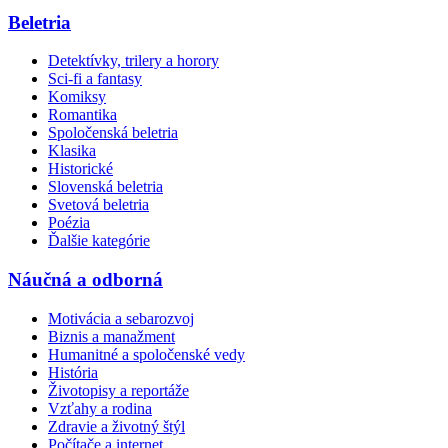
Beletria
Detektívky, trilery a horory
Sci-fi a fantasy
Komiksy
Romantika
Spoločenská beletria
Klasika
Historické
Slovenská beletria
Svetová beletria
Poézia
Ďalšie kategórie
Náučná a odborná
Motivácia a sebarozvoj
Biznis a manažment
Humanitné a spoločenské vedy
História
Životopisy a reportáže
Vzťahy a rodina
Zdravie a životný štýl
Počítače a internet