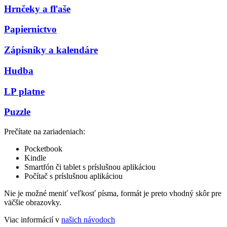
Hrnčeky a fľaše
Papiernictvo
Zápisníky a kalendáre
Hudba
LP platne
Puzzle
Prečítate na zariadeniach:
Pocketbook
Kindle
Smartfón či tablet s príslušnou aplikáciou
Počítač s príslušnou aplikáciou
Nie je možné meniť veľkosť písma, formát je preto vhodný skôr pre
väčšie obrazovky.
Viac informácií v
našich návodoch