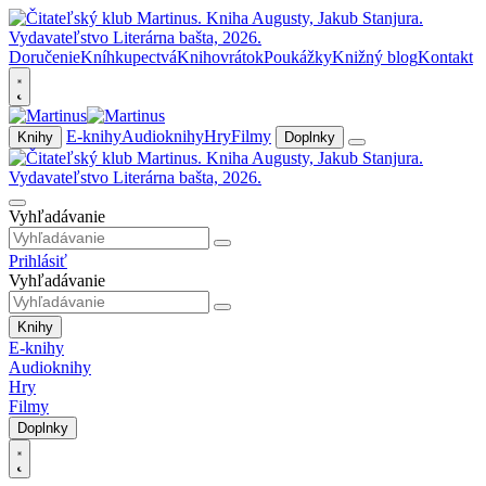
Doručenie
Kníhkupectvá
Knihovrátok
Poukážky
Knižný blog
Kontakt
E-knihy
Audioknihy
Hry
Filmy
Knihy
Doplnky
Vyhľadávanie
Prihlásiť
Vyhľadávanie
Knihy
E-knihy
Audioknihy
Hry
Filmy
Doplnky