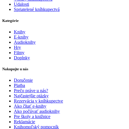
Udalosti
Spriatelené kníhkupectvá
Kategórie
Knihy
E-knihy
Audioknihy
Hry
Filmy
Doplnky
Nakupujte u nás
Doručenie
Platba
Prečo práve u nás?
Najčastejšie otázky
Rezervácia v kníhkupectve
Ako čítať e-knihy
Ako počúvať audioknihy
Pre školy a knižnice
Reklamácie
Knihomoľský pomocník