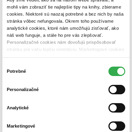
vypredaných)
mohli vám zobraziť tie najlepšie tipy na knihy, zbierame
cookies. Niektoré sú naozaj potrebné a bez nich by naša
Nové / čítané
stránka vôbec nefungovala. Okrem toho používame
nová (0 titulov)
nová
čítaná (0 titulov)
čítaná
analytické cookies, ktoré nám umožňujú zisťovať, ako
čítaná - výborný stav (0 titulov)
čítaná - výborný stav
náš web funguje, a stále ho pre vás zlepšovať.
čítaná - mierne opotrebovaná (0 titulov)
čítaná - mierne
Personalizačné cookies nám dovoľujú prispôsobovať
opotrebovaná
stránku pre vašu lepšiu orientáciu. Marketingové cookies
čítané verzie vypredaných kníh (0 titulov)
čítané verzie
vypredaných kníh
nám zas umožňujú zobrazenie relevantnej reklamy.
Niektoré údaje zdieľame aj s tretími stranami. Veľmi by
Výber
Zúžiť výber
nám pomohlo, keby sme mohli používať všetky tieto
Potrebné
súhlasu
cookies. Ďakujeme!
Zoradiť
Personalizačné
Bestsellery
Analytické
Top hodnotené
Novinky
Najdrahšie
Marketingové
Najlacnejšie