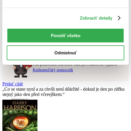
Najvyššia zľava
Použité filtre
Zobraziť detaily
Zrušiť filtre
dostupné
Nebol nájdený
žiadny titul
vyhovujúci zadaným podmienkam.
Povoliť všetko
Skúste prosím zmeniť vyhľadávaný výraz.
Odmietnuť
Chcete poradiť knihu?
Náš pomocník Sherlock vám ju s radosťou vypátra!
Knihomoľský pomocník
Pridať citát
Co se stane nyní a za chvíli není důležité - dokud je den po zítřku
stejný jako den před včerejškem.