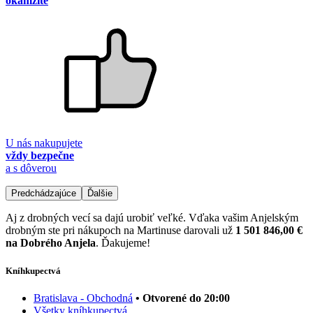
okamžite
U nás nakupujete
vždy bezpečne
a s dôverou
Predchádzajúce
Ďalšie
Aj z drobných vecí sa dajú urobiť veľké. Vďaka vašim Anjelským
drobným ste pri nákupoch na Martinuse darovali už
1 501 846,00 €
na Dobrého Anjela
. Ďakujeme!
Kníhkupectvá
Bratislava - Obchodná
• Otvorené do 20:00
Všetky kníhkupectvá