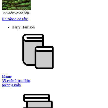
Na západ od ráje
Harry Harrison
Máme
35-ročnú tradíciu
predaja kníh