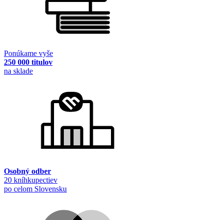
Ponúkame vyše
250 000 titulov
na sklade
Osobný odber
20 kníhkupectiev
po celom Slovensku