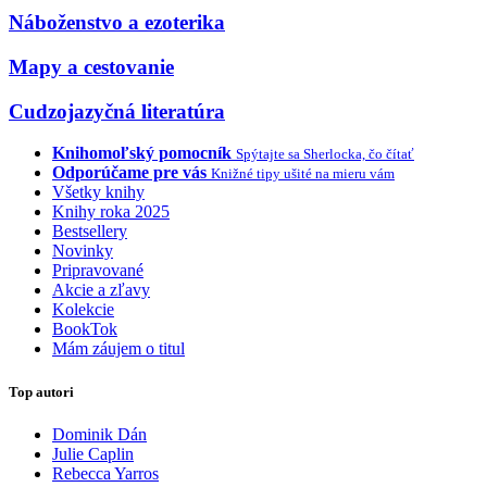
Náboženstvo a ezoterika
Mapy a cestovanie
Cudzojazyčná literatúra
Knihomoľský pomocník
Spýtajte sa Sherlocka, čo čítať
Odporúčame pre vás
Knižné tipy ušité na mieru vám
Všetky knihy
Knihy roka 2025
Bestsellery
Novinky
Pripravované
Akcie a zľavy
Kolekcie
BookTok
Mám záujem o titul
Top autori
Dominik Dán
Julie Caplin
Rebecca Yarros