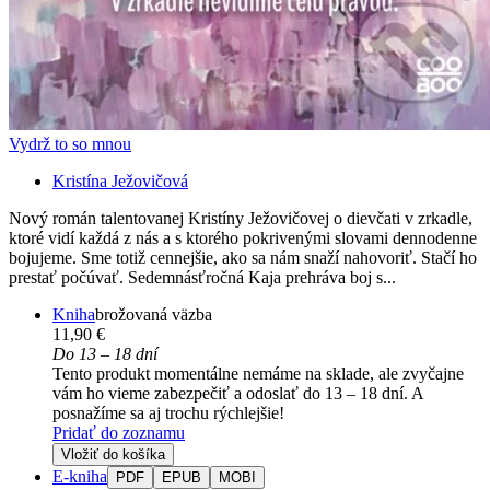
Vydrž to so mnou
Kristína Ježovičová
Nový román talentovanej Kristíny Ježovičovej o dievčati v zrkadle,
ktoré vidí každá z nás a s ktorého pokrivenými slovami dennodenne
bojujeme. Sme totiž cennejšie, ako sa nám snaží nahovoriť. Stačí ho
prestať počúvať. Sedemnásťročná Kaja prehráva boj s...
Kniha
brožovaná väzba
11,90 €
Do 13 – 18 dní
Tento produkt momentálne nemáme na sklade, ale zvyčajne
vám ho vieme zabezpečiť a odoslať do 13 – 18 dní. A
posnažíme sa aj trochu rýchlejšie!
Pridať do zoznamu
Vložiť do košíka
E-kniha
PDF
EPUB
MOBI