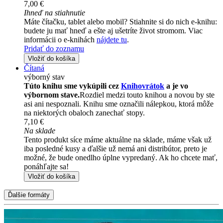
7,00 €
Ihneď na stiahnutie
Máte čítačku, tablet alebo mobil? Stiahnite si do nich e-knihu:
budete ju mať hneď a ešte aj ušetríte život stromom. Viac
informácii o e-knihách
nájdete tu
.
Pridať do zoznamu
Vložiť do košíka
Čítaná
výborný stav
Túto knihu sme vykúpili cez
Knihovrátok
a je vo
výbornom stave.
Rozdiel medzi touto knihou a novou by ste
asi ani nespoznali. Knihu sme označili nálepkou, ktorá môže
na niektorých obaloch zanechať stopy.
7,10 €
Na sklade
Tento produkt síce máme aktuálne na sklade, máme však už
iba posledné kusy a ďalšie už nemá ani distribútor, preto je
možné, že bude onedlho úplne vypredaný. Ak ho chcete mať,
ponáhľajte sa!
Vložiť do košíka
Ďalšie formáty