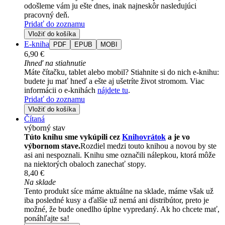
odošleme vám ju ešte dnes, inak najneskôr nasledujúci
pracovný deň.
Pridať do zoznamu
Vložiť do košíka
E-kniha
PDF
EPUB
MOBI
6,90 €
Ihneď na stiahnutie
Máte čítačku, tablet alebo mobil? Stiahnite si do nich e-knihu:
budete ju mať hneď a ešte aj ušetríte život stromom. Viac
informácii o e-knihách
nájdete tu
.
Pridať do zoznamu
Vložiť do košíka
Čítaná
výborný stav
Túto knihu sme vykúpili cez
Knihovrátok
a je vo
výbornom stave.
Rozdiel medzi touto knihou a novou by ste
asi ani nespoznali. Knihu sme označili nálepkou, ktorá môže
na niektorých obaloch zanechať stopy.
8,40 €
Na sklade
Tento produkt síce máme aktuálne na sklade, máme však už
iba posledné kusy a ďalšie už nemá ani distribútor, preto je
možné, že bude onedlho úplne vypredaný. Ak ho chcete mať,
ponáhľajte sa!