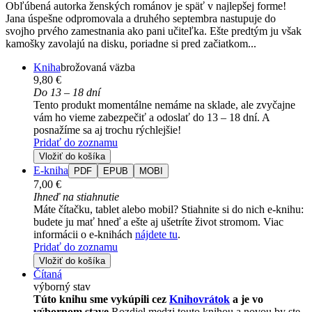
Obľúbená autorka ženských románov je späť v najlepšej forme!
Jana úspešne odpromovala a druhého septembra nastupuje do
svojho prvého zamestnania ako pani učiteľka. Ešte predtým ju však
kamošky zavolajú na disku, poriadne si pred začiatkom...
Kniha
brožovaná väzba
9,80 €
Do 13 – 18 dní
Tento produkt momentálne nemáme na sklade, ale zvyčajne
vám ho vieme zabezpečiť a odoslať do 13 – 18 dní. A
posnažíme sa aj trochu rýchlejšie!
Pridať do zoznamu
Vložiť do košíka
E-kniha
PDF
EPUB
MOBI
7,00 €
Ihneď na stiahnutie
Máte čítačku, tablet alebo mobil? Stiahnite si do nich e-knihu:
budete ju mať hneď a ešte aj ušetríte život stromom. Viac
informácii o e-knihách
nájdete tu
.
Pridať do zoznamu
Vložiť do košíka
Čítaná
výborný stav
Túto knihu sme vykúpili cez
Knihovrátok
a je vo
výbornom stave.
Rozdiel medzi touto knihou a novou by ste