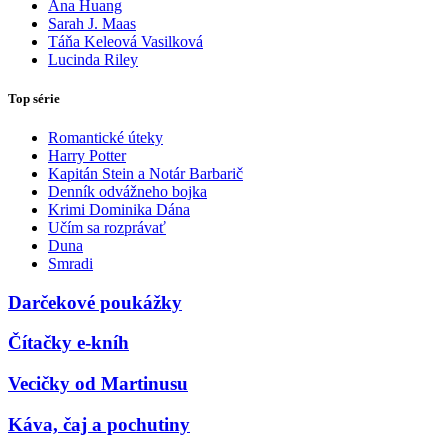
Ana Huang
Sarah J. Maas
Táňa Keleová Vasilková
Lucinda Riley
Top série
Romantické úteky
Harry Potter
Kapitán Stein a Notár Barbarič
Denník odvážneho bojka
Krimi Dominika Dána
Učím sa rozprávať
Duna
Smradi
Darčekové poukážky
Čítačky e-kníh
Vecičky od Martinusu
Káva, čaj a pochutiny