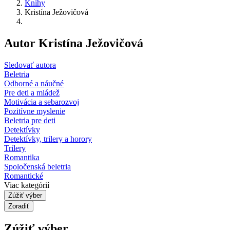
Knihy
Kristína Ježovičová
Autor Kristína Ježovičová
Sledovať autora
Beletria
Odborné a náučné
Pre deti a mládež
Motivácia a sebarozvoj
Pozitívne myslenie
Beletria pre deti
Detektívky
Detektívky, trilery a horory
Trilery
Romantika
Spoločenská beletria
Romantické
Viac kategórií
Zúžiť výber
Zoradiť
Zúžiť výber