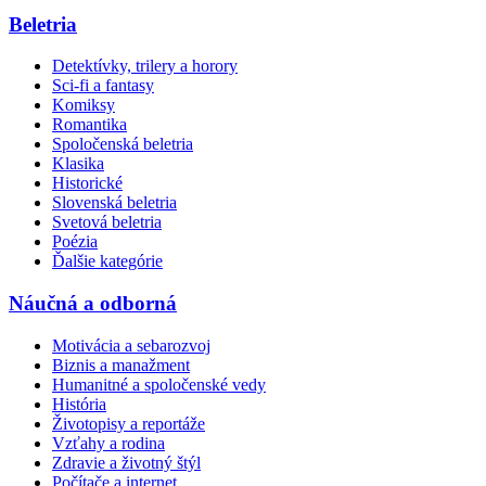
Beletria
Detektívky, trilery a horory
Sci-fi a fantasy
Komiksy
Romantika
Spoločenská beletria
Klasika
Historické
Slovenská beletria
Svetová beletria
Poézia
Ďalšie kategórie
Náučná a odborná
Motivácia a sebarozvoj
Biznis a manažment
Humanitné a spoločenské vedy
História
Životopisy a reportáže
Vzťahy a rodina
Zdravie a životný štýl
Počítače a internet