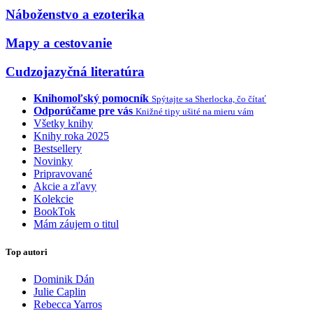
Náboženstvo a ezoterika
Mapy a cestovanie
Cudzojazyčná literatúra
Knihomoľský pomocník
Spýtajte sa Sherlocka, čo čítať
Odporúčame pre vás
Knižné tipy ušité na mieru vám
Všetky knihy
Knihy roka 2025
Bestsellery
Novinky
Pripravované
Akcie a zľavy
Kolekcie
BookTok
Mám záujem o titul
Top autori
Dominik Dán
Julie Caplin
Rebecca Yarros