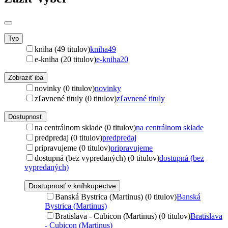
Typ
kniha (49 titulov)
kniha
49
e-kniha (20 titulov)
e-kniha
20
Zobraziť iba
novinky (0 titulov)
novinky
zľavnené tituly (0 titulov)
zľavnené tituly
Dostupnosť
na centrálnom sklade (0 titulov)
na centrálnom sklade
predpredaj (0 titulov)
predpredaj
pripravujeme (0 titulov)
pripravujeme
dostupná (bez vypredaných) (0 titulov)
dostupná (bez
vypredaných)
Dostupnosť v kníhkupectve
Banská Bystrica (Martinus) (0 titulov)
Banská
Bystrica (Martinus)
Bratislava - Cubicon (Martinus) (0 titulov)
Bratislava
- Cubicon (Martinus)