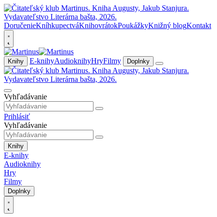
Doručenie
Kníhkupectvá
Knihovrátok
Poukážky
Knižný blog
Kontakt
E-knihy
Audioknihy
Hry
Filmy
Knihy
Doplnky
Vyhľadávanie
Prihlásiť
Vyhľadávanie
Knihy
E-knihy
Audioknihy
Hry
Filmy
Doplnky