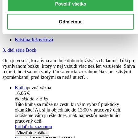
Povoliť všetko
Odmietnuť
Vysnívaný bozk
Kristína Ježovičová
3. diel série
Bozk
Ona je veselá, kreatívna a miluje dobrodružstvá s chalanmi. Túži po
vysnívanom bozku, ktorý v nej vzbudí viac než len vzrušenie. Sníva
o mori, hoci sa bojí vody. On sa vracia zo zahraničia s bolestivými
spomienkami, pred ktorými sa nedá utiecť...
Kniha
pevná väzba
16,06 €
Na sklade > 5 ks
Táto kniha sa môže na cestu ku vám vybrať prakticky
okamžite! Ak si ju objednáte do 13:00 v pracovný deň,
odošleme vám ju ešte dnes, inak najneskôr nasledujúci
pracovný deň.
Pridať do zoznamu
Vložiť do košíka