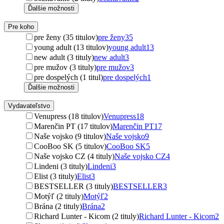
Ďalšie možnosti
Pre koho
pre ženy (35 titulov)
pre ženy
35
young adult (13 titulov)
young adult
13
new adult (3 tituly)
new adult
3
pre mužov (3 tituly)
pre mužov
3
pre dospelých (1 titul)
pre dospelých
1
Ďalšie možnosti
Vydavateľstvo
Venupress (18 titulov)
Venupress
18
Marenčin PT (17 titulov)
Marenčin PT
17
Naše vojsko (9 titulov)
Naše vojsko
9
CooBoo SK (5 titulov)
CooBoo SK
5
Naše vojsko CZ (4 tituly)
Naše vojsko CZ
4
Lindeni (3 tituly)
Lindeni
3
Elist (3 tituly)
Elist
3
BESTSELLER (3 tituly)
BESTSELLER
3
Motýľ (2 tituly)
Motýľ
2
Brána (2 tituly)
Brána
2
Richard Lunter - Kicom (2 tituly)
Richard Lunter - Kicom
2