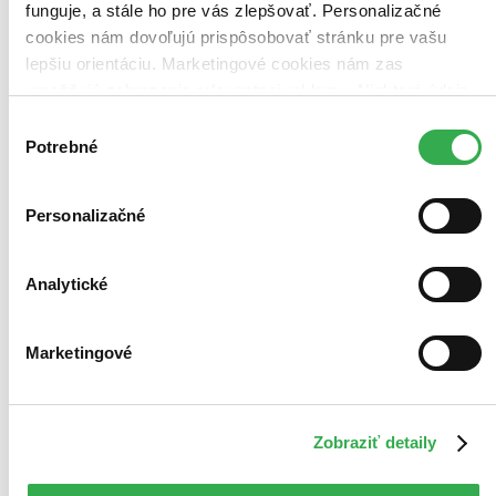
funguje, a stále ho pre vás zlepšovať. Personalizačné
cookies nám dovoľujú prispôsobovať stránku pre vašu
lepšiu orientáciu. Marketingové cookies nám zas
umožňujú zobrazenie relevantnej reklamy. Niektoré údaje
zdieľame aj s tretími stranami. Veľmi by nám pomohlo,
Výber
keby sme mohli používať všetky tieto cookies. Ďakujeme!
Potrebné
súhlasu
Personalizačné
Analytické
Marketingové
Zobraziť detaily