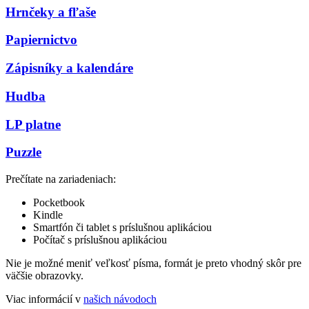
Hrnčeky a fľaše
Papiernictvo
Zápisníky a kalendáre
Hudba
LP platne
Puzzle
Prečítate na zariadeniach:
Pocketbook
Kindle
Smartfón či tablet s príslušnou aplikáciou
Počítač s príslušnou aplikáciou
Nie je možné meniť veľkosť písma, formát je preto vhodný skôr pre
väčšie obrazovky.
Viac informácií v
našich návodoch