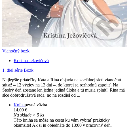
Vianočný bozk
Kristína Ježovičová
1. diel série
Bozk
Najlepšie priateľky Kata a Rina objavia na sociálnej sieti vianočnú
súťaž – 12 výziev na 13 dní –, do ktorej sa rozhodnú zapojiť. Na
Štedrý deň zostane len jedna jediná úloha a tú musia splniť! Rina má
síce dobrodružstvá rada, no na rozdiel od ...
Kniha
pevná väzba
14,00 €
Na sklade > 5 ks
Táto kniha sa môže na cestu ku vám vybrať prakticky
okamžite! Ak si ju objednáte do 13:00 v pracovný deň,