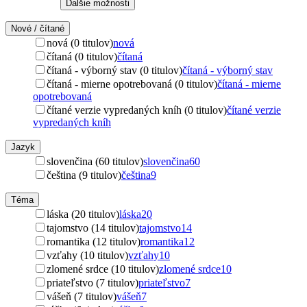
Ďalšie možnosti
Nové / čítané
nová (0 titulov)
nová
čítaná (0 titulov)
čítaná
čítaná - výborný stav (0 titulov)
čítaná - výborný stav
čítaná - mierne opotrebovaná (0 titulov)
čítaná - mierne
opotrebovaná
čítané verzie vypredaných kníh (0 titulov)
čítané verzie
vypredaných kníh
Jazyk
slovenčina (60 titulov)
slovenčina
60
čeština (9 titulov)
čeština
9
Téma
láska (20 titulov)
láska
20
tajomstvo (14 titulov)
tajomstvo
14
romantika (12 titulov)
romantika
12
vzťahy (10 titulov)
vzťahy
10
zlomené srdce (10 titulov)
zlomené srdce
10
priateľstvo (7 titulov)
priateľstvo
7
vášeň (7 titulov)
vášeň
7