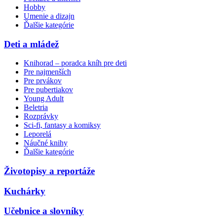
Hobby
Umenie a dizajn
Ďalšie kategórie
Deti a mládež
Knihorad – poradca kníh pre deti
Pre najmenších
Pre prvákov
Pre pubertiakov
Young Adult
Beletria
Rozprávky
Sci-fi, fantasy a komiksy
Leporelá
Náučné knihy
Ďalšie kategórie
Životopisy a reportáže
Kuchárky
Učebnice a slovníky