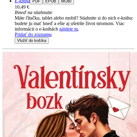
E-kniha
PDF
EPUB
MOBI
10,49 €
Ihneď na stiahnutie
Máte čítačku, tablet alebo mobil? Stiahnite si do nich e-knihu:
budete ju mať hneď a ešte aj ušetríte život stromom. Viac
informácii o e-knihách
nájdete tu
.
Pridať do zoznamu
Vložiť do košíka