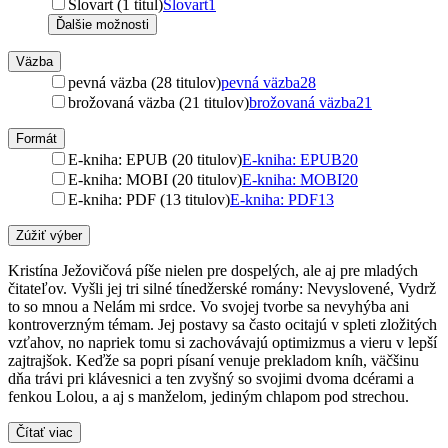
Slovart (1 titul)
Slovart
1
Ďalšie možnosti
Väzba
pevná väzba (28 titulov)
pevná väzba
28
brožovaná väzba (21 titulov)
brožovaná väzba
21
Formát
E-kniha: EPUB (20 titulov)
E-kniha: EPUB
20
E-kniha: MOBI (20 titulov)
E-kniha: MOBI
20
E-kniha: PDF (13 titulov)
E-kniha: PDF
13
Zúžiť výber
Kristína Ježovičová píše nielen pre dospelých, ale aj pre mladých
čitateľov. Vyšli jej tri silné tínedžerské romány: Nevyslovené, Vydrž
to so mnou a Nelám mi srdce. Vo svojej tvorbe sa nevyhýba ani
kontroverzným témam. Jej postavy sa často ocitajú v spleti zložitých
vzťahov, no napriek tomu si zachovávajú optimizmus a vieru v lepší
zajtrajšok. Keďže sa popri písaní venuje prekladom kníh, väčšinu
dňa trávi pri klávesnici a ten zvyšný so svojimi dvoma dcérami a
fenkou Lolou, a aj s manželom, jediným chlapom pod strechou.
Čítať viac