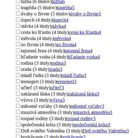
túžba (6 titulov)
túžba
6
tragédia (5 titulov)
tragédia
5
úvahy o živote (5 titulov)
úvahy o živote
5
úspech (4 tituly)
úspech
4
stávka (4 tituly)
stávka
4
cesta ku šťastiu (4 tituly)
cesta ku šťastiu
4
mŕtvola (4 tituly)
mŕtvola
4
zo života (4 tituly)
zo života
4
tajomná žena (4 tituly)
tajomná žena
4
hľadanie vraha (4 tituly)
hľadanie vraha
4
rodina (3 tituly)
rodina
3
zrada (3 tituly)
zrada
3
mladí ľudia (3 tituly)
mladí ľudia
3
teenegeri (3 tituly)
teenegeri
3
učiteľ (3 tituly)
učiteľ
3
zakázaná láska (3 tituly)
zakázaná láska
3
výzva (3 tituly)
výzva
3
milostné vzťahy (3 tituly)
milostné vzťahy
3
mrazivá atmosféra (3 tituly)
mrazivá atmosféra
3
rozpad rodiny (3 tituly)
rozpad rodiny
3
spoločenská kríza (3 tituly)
spoločenská kríza
3
Deň svätého Valentína (3 tituly)
Deň svätého Valentína
3
bozkávanie (2 tituly)
bozkávanie
2