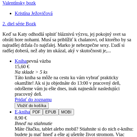
Valentínsky bozk
Kristína Ježovičová
2. diel série
Bozk
Keď sa Katy odhodlá splniť bláznivú výzvu, jej pokojný svet sa
obráti hore nohami. Musí sa priblížiť k chalanovi, od ktorého by sa
najradšej držala čo najďalej. Marko je nebezpečne sexy. Ľudí si
radšej doberá, než aby im ukázal, aký v skutočnosti je,...
Kniha
pevná väzba
15,60 €
Na sklade > 5 ks
Táto kniha sa môže na cestu ku vám vybrať prakticky
okamžite! Ak si ju objednáte do 13:00 v pracovný deň,
odošleme vám ju ešte dnes, inak najneskôr nasledujúci
pracovný deň.
Pridať do zoznamu
Vložiť do košíka
E-kniha
PDF
EPUB
MOBI
8,90 €
Ihneď na stiahnutie
Máte čítačku, tablet alebo mobil? Stiahnite si do nich e-knihu:
budete ju mať hneď a ešte aj ušetríte život stromom. Viac