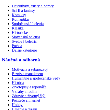
Detektívky, trilery a horory
Sci-fi a fantasy
Komiksy
Romantika
Spoločenská beletria
Klasika
Historické
Slovenská beletria
Svetová beletria
Poézia
Ďalšie kategórie
Náučná a odborná
Motivácia a sebarozvoj
Biznis a manažment
Humanitné a spoločenské vedy
História
Životopisy a reportáže
Vzťahy a rodina
Zdravie a životný štýl
Počítače a internet
Hobby
Umenie a dizajn