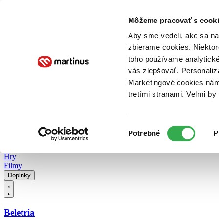
Doručenie
Kníhkupectvá
Knihovrátok
Poukážky
Knižný blog
Kontakt
Môžeme pracovať s cooki
Aby sme vedeli, ako sa na 
zbierame cookies. Niektor
E-knihy
Audioknihy
Hry
Filmy
Knihy
Doplnky
toho používame analytické
vás zlepšovať. Personaliz
Vyhľadávanie
Marketingové cookies nám 
tretími stranami. Veľmi b
Prihlásiť
Vyhľadávanie
Výber
Knihy
Potrebné
P
súhlasu
E-knihy
Audioknihy
Hry
Filmy
Doplnky
Beletria