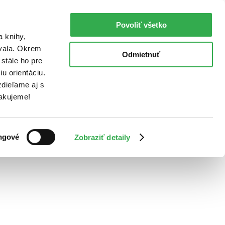
Povoliť všetko
a knihy,
ovala. Okrem
Odmietnuť
stále ho pre
u orientáciu.
dieľame aj s
Ďakujeme!
ngové
Zobraziť detaily