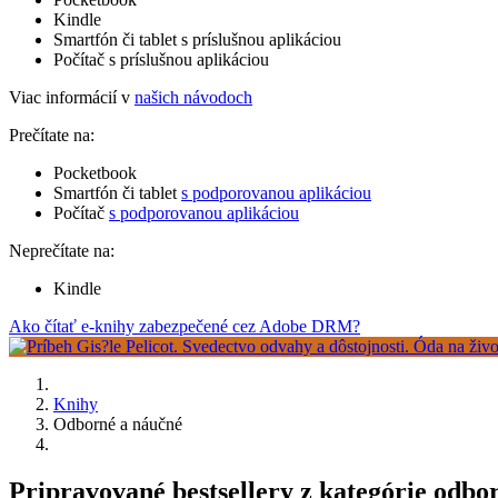
Kindle
Smartfón či tablet s príslušnou aplikáciou
Počítač s príslušnou aplikáciou
Viac informácií v
našich návodoch
Prečítate na:
Pocketbook
Smartfón či tablet
s podporovanou aplikáciou
Počítač
s podporovanou aplikáciou
Neprečítate na:
Kindle
Ako čítať e-knihy zabezpečené cez Adobe DRM?
Knihy
Odborné a náučné
Pripravované bestsellery z kategórie odbo