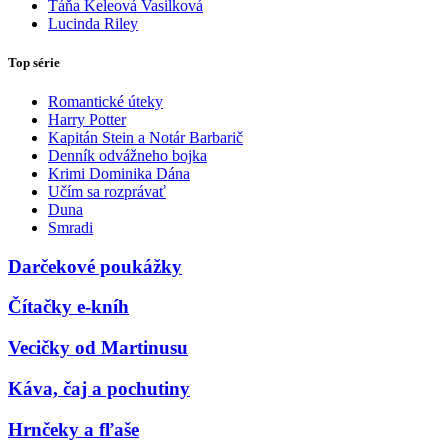
Táňa Keleová Vasilková
Lucinda Riley
Top série
Romantické úteky
Harry Potter
Kapitán Stein a Notár Barbarič
Denník odvážneho bojka
Krimi Dominika Dána
Učím sa rozprávať
Duna
Smradi
Darčekové poukážky
Čítačky e-kníh
Vecičky od Martinusu
Káva, čaj a pochutiny
Hrnčeky a fľaše