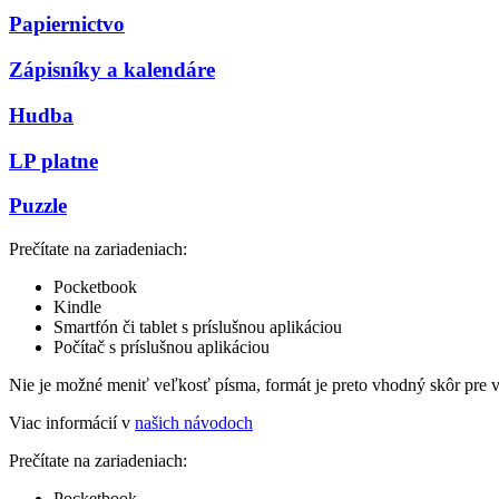
Papiernictvo
Zápisníky a kalendáre
Hudba
LP platne
Puzzle
Prečítate na zariadeniach:
Pocketbook
Kindle
Smartfón či tablet s príslušnou aplikáciou
Počítač s príslušnou aplikáciou
Nie je možné meniť veľkosť písma, formát je preto vhodný skôr pre 
Viac informácií v
našich návodoch
Prečítate na zariadeniach:
Pocketbook