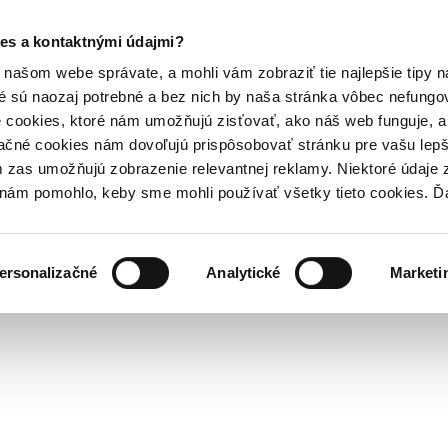
es a kontaktnými údajmi?
našom webe správate, a mohli vám zobraziť tie najlepšie tipy n
é sú naozaj potrebné a bez nich by naša stránka vôbec nefung
 cookies, ktoré nám umožňujú zisťovať, ako náš web funguje, a 
ačné cookies nám dovoľujú prispôsobovať stránku pre vašu lepši
zas umožňujú zobrazenie relevantnej reklamy. Niektoré údaje z
y nám pomohlo, keby sme mohli používať všetky tieto cookies. 
ersonalizačné
Analytické
Marketi