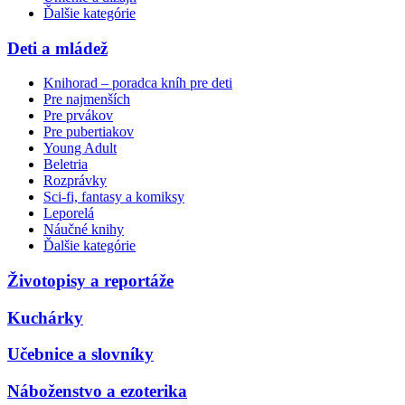
Ďalšie kategórie
Deti a mládež
Knihorad – poradca kníh pre deti
Pre najmenších
Pre prvákov
Pre pubertiakov
Young Adult
Beletria
Rozprávky
Sci-fi, fantasy a komiksy
Leporelá
Náučné knihy
Ďalšie kategórie
Životopisy a reportáže
Kuchárky
Učebnice a slovníky
Náboženstvo a ezoterika