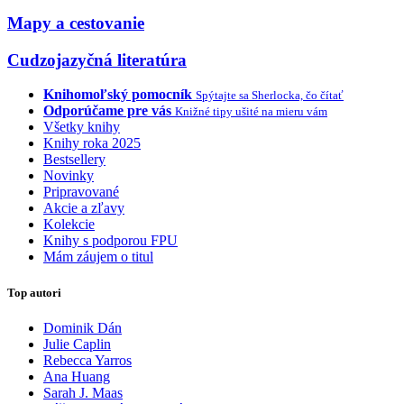
Mapy a cestovanie
Cudzojazyčná literatúra
Knihomoľský pomocník
Spýtajte sa Sherlocka, čo čítať
Odporúčame pre vás
Knižné tipy ušité na mieru vám
Všetky knihy
Knihy roka 2025
Bestsellery
Novinky
Pripravované
Akcie a zľavy
Kolekcie
Knihy s podporou FPU
Mám záujem o titul
Top autori
Dominik Dán
Julie Caplin
Rebecca Yarros
Ana Huang
Sarah J. Maas