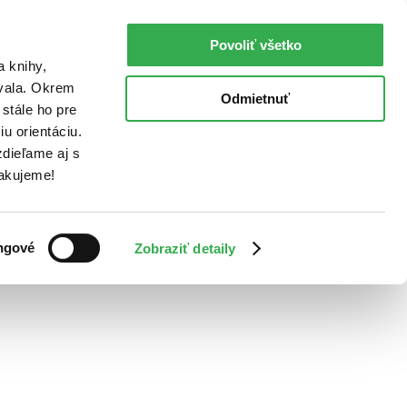
Povoliť všetko
a knihy,
ovala. Okrem
Odmietnuť
stále ho pre
u orientáciu.
dieľame aj s
Ďakujeme!
ngové
Zobraziť detaily