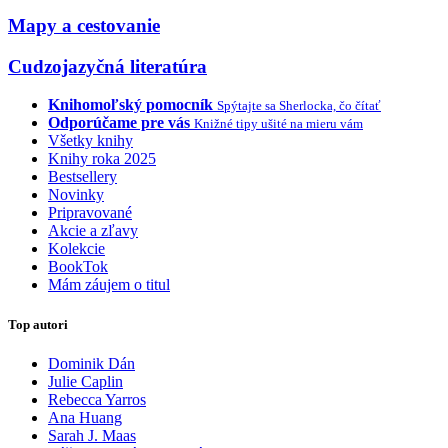
Mapy a cestovanie
Cudzojazyčná literatúra
Knihomoľský pomocník
Spýtajte sa Sherlocka, čo čítať
Odporúčame pre vás
Knižné tipy ušité na mieru vám
Všetky knihy
Knihy roka 2025
Bestsellery
Novinky
Pripravované
Akcie a zľavy
Kolekcie
BookTok
Mám záujem o titul
Top autori
Dominik Dán
Julie Caplin
Rebecca Yarros
Ana Huang
Sarah J. Maas