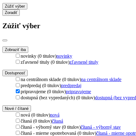
Zúžiť výber
Zoradiť
Zúžiť výber
Zobraziť iba
novinky (0 titulov)
novinky
zľavnené tituly (0 titulov)
zľavnené tituly
Dostupnosť
na centrálnom sklade (0 titulov)
na centrálnom sklade
predpredaj (0 titulov)
predpredaj
pripravujeme (0 titulov)
pripravujeme
dostupná (bez vypredaných) (0 titulov)
dostupná (bez vypre
Nové / čítané
nová (0 titulov)
nová
čítaná (0 titulov)
čítaná
čítaná - výborný stav (0 titulov)
čítaná - výborný stav
čítaná - mierne opotrebovaná (0 titulov)
čítaná - mierne opot