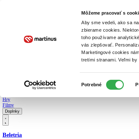
Doručenie
Kníhkupectvá
Knihovrátok
Poukážky
Knižný blog
Kontakt
Môžeme pracovať s cooki
Aby sme vedeli, ako sa na 
zbierame cookies. Niektor
E-knihy
Audioknihy
Hry
Filmy
Knihy
Doplnky
toho používame analytické
vás zlepšovať. Personaliz
Vyhľadávanie
Marketingové cookies nám 
tretími stranami. Veľmi b
Prihlásiť
Vyhľadávanie
Výber
Knihy
Potrebné
P
súhlasu
E-knihy
Audioknihy
Hry
Filmy
Doplnky
Beletria