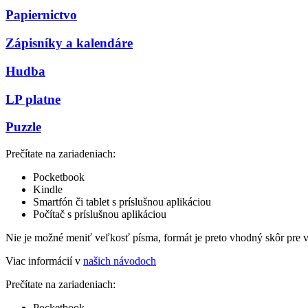
Papiernictvo
Zápisníky a kalendáre
Hudba
LP platne
Puzzle
Prečítate na zariadeniach:
Pocketbook
Kindle
Smartfón či tablet s príslušnou aplikáciou
Počítač s príslušnou aplikáciou
Nie je možné meniť veľkosť písma, formát je preto vhodný skôr pre 
Viac informácií v
našich návodoch
Prečítate na zariadeniach:
Pocketbook