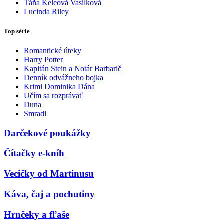
Táňa Keleová Vasilková
Lucinda Riley
Top série
Romantické úteky
Harry Potter
Kapitán Stein a Notár Barbarič
Denník odvážneho bojka
Krimi Dominika Dána
Učím sa rozprávať
Duna
Smradi
Darčekové poukážky
Čítačky e-kníh
Vecičky od Martinusu
Káva, čaj a pochutiny
Hrnčeky a fľaše