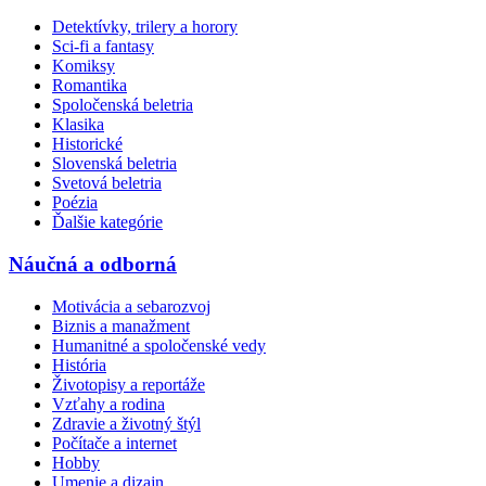
Detektívky, trilery a horory
Sci-fi a fantasy
Komiksy
Romantika
Spoločenská beletria
Klasika
Historické
Slovenská beletria
Svetová beletria
Poézia
Ďalšie kategórie
Náučná a odborná
Motivácia a sebarozvoj
Biznis a manažment
Humanitné a spoločenské vedy
História
Životopisy a reportáže
Vzťahy a rodina
Zdravie a životný štýl
Počítače a internet
Hobby
Umenie a dizajn