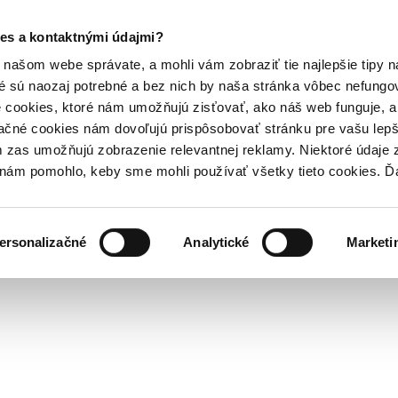
es a kontaktnými údajmi?
našom webe správate, a mohli vám zobraziť tie najlepšie tipy n
é sú naozaj potrebné a bez nich by naša stránka vôbec nefung
 cookies, ktoré nám umožňujú zisťovať, ako náš web funguje, a 
ačné cookies nám dovoľujú prispôsobovať stránku pre vašu lepši
zas umožňujú zobrazenie relevantnej reklamy. Niektoré údaje z
y nám pomohlo, keby sme mohli používať všetky tieto cookies. 
ersonalizačné
Analytické
Marketi