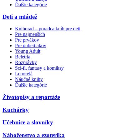
Ďalšie kategórie
Deti a mládež
Knihorad – poradca kníh pre deti
Pre najmenších
Pre prvákov
Pre pubertiakov
Young Adult
Beletria
Rozprávky
Sci-fi, fantasy a komiksy
Leporelá
Náučné knihy
Ďalšie kategórie
Životopisy a reportáže
Kuchárky
Učebnice a slovníky
Náboženstvo a ezoterika