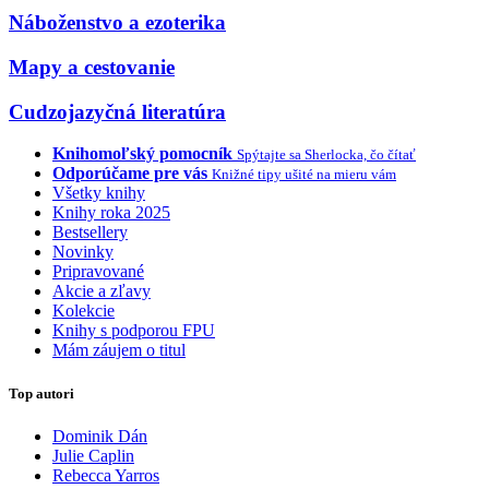
Náboženstvo a ezoterika
Mapy a cestovanie
Cudzojazyčná literatúra
Knihomoľský pomocník
Spýtajte sa Sherlocka, čo čítať
Odporúčame pre vás
Knižné tipy ušité na mieru vám
Všetky knihy
Knihy roka 2025
Bestsellery
Novinky
Pripravované
Akcie a zľavy
Kolekcie
Knihy s podporou FPU
Mám záujem o titul
Top autori
Dominik Dán
Julie Caplin
Rebecca Yarros