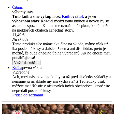
Čítaná
výborný stav
Túto knihu sme vykúpili cez
Knihovrátok
a je vo
výbornom stave.
Rozdiel medzi touto knihou a novou by ste
asi ani nespoznali. Knihu sme označili nálepkou, ktorá môže
na niektorých obaloch zanechať stopy.
11,40 €
Na sklade
Tento produkt síce máme aktuálne na sklade, máme však už
iba posledné kusy a ďalšie už nemá ani distribútor, preto je
možné, že bude onedlho úplne vypredaný. Ak ho chcete mať,
ponáhľajte sa!
Vložiť do košíka
Kniha
pevná väzba
Vypredané
Ach, mrzí nás to, z tejto knihy sa už predali všetky výtlačky a
nemáme ju na sklade my ani vydavateľ :( Teoreticky však
môžete mať šťastie v niektorých iných obchodoch, ktoré ešte
nepredali posledné kusy.
Pridať do zoznamu