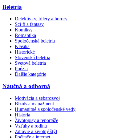
Beletria
Detektívky, trilery a horory
Sci-fi a fantasy
Komiksy
Romantika
Spoločenská beletria
Klasika
Historické
Slovenská beletria
Svetová beletria
Poézia
Ďalšie kategórie
Náučná a odborná
Motivácia a sebarozvoj
Biznis a manažment
Humanitné a spoločenské vedy
História
Životopisy a reportáže
Vzťahy a rodina
Zdravie a životný štýl
Počítače a internet