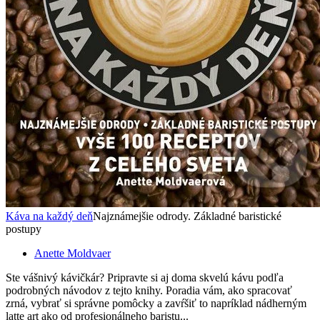
Káva na každý deň
Najznámejšie odrody. Základné baristické
postupy
Anette Moldvaer
Ste vášnivý kávičkár? Pripravte si aj doma skvelú kávu podľa
podrobných návodov z tejto knihy. Poradia vám, ako spracovať
zrná, vybrať si správne pomôcky a zavŕšiť to napríklad nádherným
latte art ako od profesionálneho baristu...