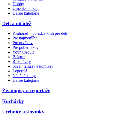
Hobby
Umenie a dizajn
Ďalšie kategórie
Deti a mládež
Knihorad – poradca kníh pre deti
Pre najmenších
Pre prvákov
Pre pubertiakov
Young Adult
Beletria
Rozprávky
Sci-fi, fantasy a komiksy
Leporelá
Náučné knihy
Ďalšie kategórie
Životopisy a reportáže
Kuchárky
Učebnice a slovníky