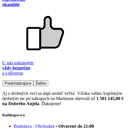
okamžite
U nás nakupujete
vždy bezpečne
a s dôverou
Predchádzajúce
Ďalšie
Aj z drobných vecí sa dajú urobiť veľké. Vďaka vašim Anjelským
drobným ste pri nákupoch na Martinuse darovali už
1 501 145,00 €
na Dobrého Anjela
. Ďakujeme!
Kníhkupectvá
Bratislava - Obchodná
• Otvorené do 21:00