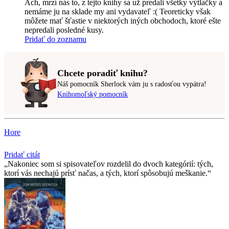
Ach, mrzí nás to, z tejto knihy sa už predali všetky výtlačky a
nemáme ju na sklade my ani vydavateľ :( Teoreticky však
môžete mať šťastie v niektorých iných obchodoch, ktoré ešte
nepredali posledné kusy.
Pridať do zoznamu
Chcete poradiť knihu?
Náš pomocník Sherlock vám ju s radosťou vypátra!
Knihomoľský pomocník
Hore
Pridať citát
Nakoniec som si spisovateľov rozdelil do dvoch kategórií: tých,
ktorí vás nechajú prísť načas, a tých, ktorí spôsobujú meškanie.