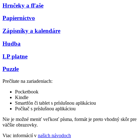
Hrnčeky a fľaše
Papiernictvo
Zápisníky a kalendáre
Hudba
LP platne
Puzzle
Prečítate na zariadeniach:
Pocketbook
Kindle
Smartfón či tablet s príslušnou aplikáciou
Počítač s príslušnou aplikáciou
Nie je možné meniť veľkosť písma, formát je preto vhodný skôr pre
väčšie obrazovky.
Viac informácií v
našich návodoch