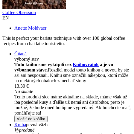
Coffee Obsession
EN
Anette Moldvaer
This is perfect your barista technique with over 100 global coffee
recipes from chai latte to ristretto.
Čítaná
výborný stav
Túto knihu sme vykúpili cez
Knihovrátok
a je vo
výbornom stave.
Rozdiel medzi touto knihou a novou by ste
asi ani nespoznali. Knihu sme označili nálepkou, ktorá môže
na niektorých obaloch zanechať stopy.
13,30 €
Na sklade
Tento produkt síce máme aktuálne na sklade, máme však už
iba posledné kusy a ďalšie už nemá ani distribútor, preto je
možné, že bude onedlho úplne vypredaný. Ak ho chcete mať,
ponáhľajte sa!
Vložiť do košíka
Kniha
pevná väzba
Vypredané