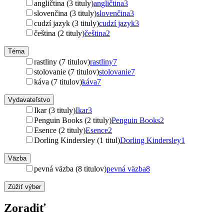
angličtina (3 tituly)
angličtina
3
slovenčina (3 tituly)
slovenčina
3
cudzí jazyk (3 tituly)
cudzí jazyk
3
čeština (2 tituly)
čeština
2
Téma
rastliny (7 titulov)
rastliny
7
stolovanie (7 titulov)
stolovanie
7
káva (7 titulov)
káva
7
Vydavateľstvo
Ikar (3 tituly)
Ikar
3
Penguin Books (2 tituly)
Penguin Books
2
Esence (2 tituly)
Esence
2
Dorling Kindersley (1 titul)
Dorling Kindersley
1
Väzba
pevná väzba (8 titulov)
pevná väzba
8
Zúžiť výber
Zoradiť