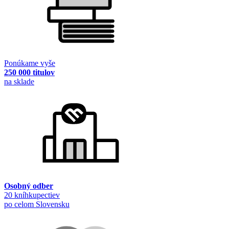
Ponúkame vyše
250 000 titulov
na sklade
Osobný odber
20 kníhkupectiev
po celom Slovensku