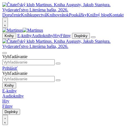
Doručenie
Kníhkupectvá
Knihovrátok
Poukážky
Knižný blog
Kontakt
E-knihy
Audioknihy
Hry
Filmy
Knihy
Doplnky
Vyhľadávanie
Prihlásiť
Vyhľadávanie
Knihy
E-knihy
Audioknihy
Hry
Filmy
Doplnky