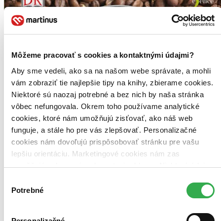
Môžeme pracovať s cookies a kontaktnými údajmi?
Aby sme vedeli, ako sa na našom webe správate, a mohli
vám zobraziť tie najlepšie tipy na knihy, zbierame cookies.
Niektoré sú naozaj potrebné a bez nich by naša stránka
vôbec nefungovala. Okrem toho používame analytické
cookies, ktoré nám umožňujú zisťovať, ako náš web
funguje, a stále ho pre vás zlepšovať. Personalizačné
cookies nám dovoľujú prispôsobovať stránku pre vašu
lepšiu orientáciu. Marketingové cookies nám zas
umožňujú zobrazenie relevantnej reklamy. Niektoré údaje
zdieľame aj s tretími stranami. Veľmi by nám pomohlo,
Výber
keby sme mohli používať všetky tieto cookies. Ďakujeme!
Potrebné
súhlasu
Personalizačné