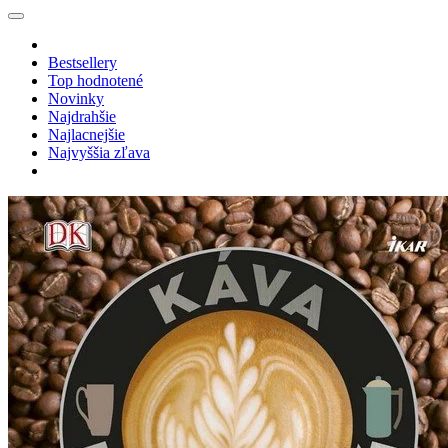
Bestsellery
Top hodnotené
Novinky
Najdrahšie
Najlacnejšie
Najvyššia zľava