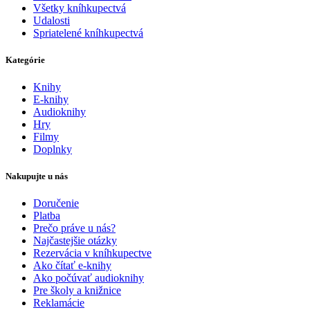
Všetky kníhkupectvá
Udalosti
Spriatelené kníhkupectvá
Kategórie
Knihy
E-knihy
Audioknihy
Hry
Filmy
Doplnky
Nakupujte u nás
Doručenie
Platba
Prečo práve u nás?
Najčastejšie otázky
Rezervácia v kníhkupectve
Ako čítať e-knihy
Ako počúvať audioknihy
Pre školy a knižnice
Reklamácie