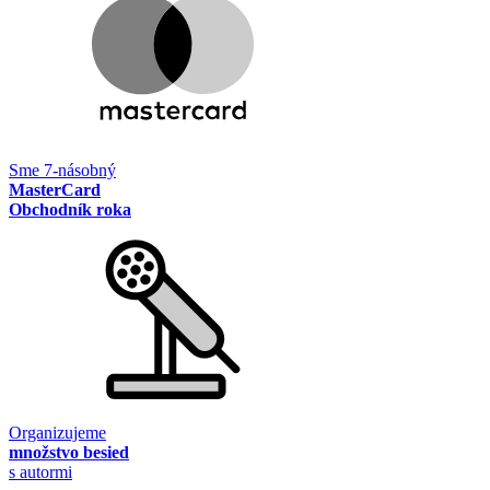
Sme 7-násobný
MasterCard
Obchodník roka
Organizujeme
množstvo besied
s autormi