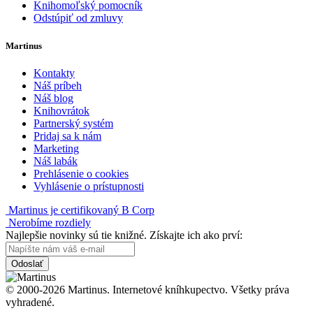
Knihomoľský pomocník
Odstúpiť od zmluvy
Martinus
Kontakty
Náš príbeh
Náš blog
Knihovrátok
Partnerský systém
Pridaj sa k nám
Marketing
Náš labák
Prehlásenie o cookies
Vyhlásenie o prístupnosti
Martinus je certifikovaný B Corp
Nerobíme rozdiely
Najlepšie novinky sú tie knižné. Získajte ich ako prví:
Odoslať
© 2000-2026 Martinus. Internetové kníhkupectvo. Všetky práva
vyhradené.