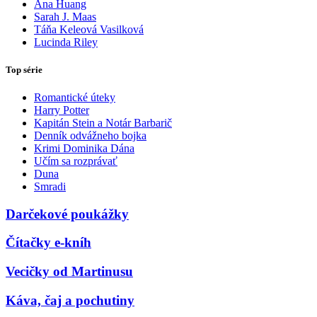
Ana Huang
Sarah J. Maas
Táňa Keleová Vasilková
Lucinda Riley
Top série
Romantické úteky
Harry Potter
Kapitán Stein a Notár Barbarič
Denník odvážneho bojka
Krimi Dominika Dána
Učím sa rozprávať
Duna
Smradi
Darčekové poukážky
Čítačky e-kníh
Vecičky od Martinusu
Káva, čaj a pochutiny