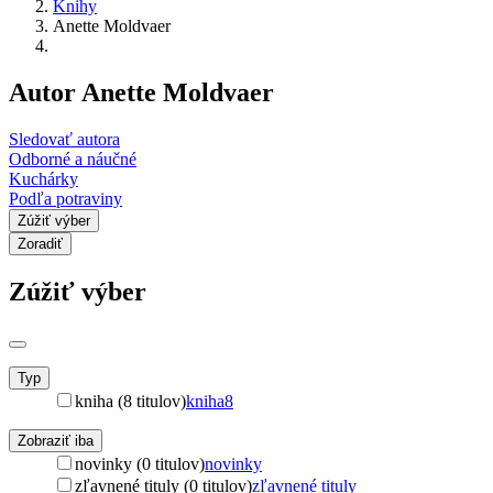
Knihy
Anette Moldvaer
Autor Anette Moldvaer
Sledovať autora
Odborné a náučné
Kuchárky
Podľa potraviny
Zúžiť výber
Zoradiť
Zúžiť výber
Typ
kniha (8 titulov)
kniha
8
Zobraziť iba
novinky (0 titulov)
novinky
zľavnené tituly (0 titulov)
zľavnené tituly