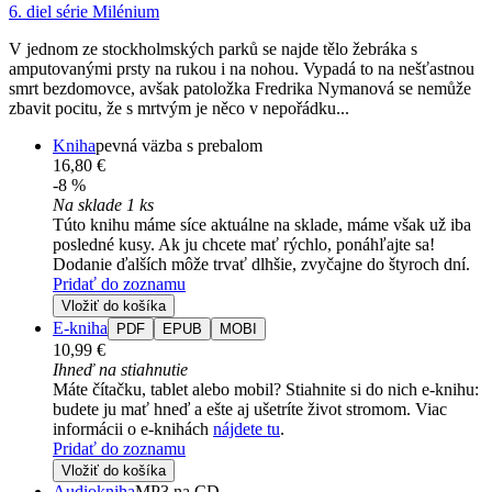
6. diel série
Milénium
V jednom ze stockholmských parků se najde tělo žebráka s
amputovanými prsty na rukou i na nohou. Vypadá to na nešťastnou
smrt bezdomovce, avšak patoložka Fredrika Nymanová se nemůže
zbavit pocitu, že s mrtvým je něco v nepořádku...
Kniha
pevná väzba s prebalom
16,80 €
-8 %
Na sklade 1 ks
Túto knihu máme síce aktuálne na sklade, máme však už iba
posledné kusy. Ak ju chcete mať rýchlo, ponáhľajte sa!
Dodanie ďalších môže trvať dlhšie, zvyčajne do štyroch dní.
Pridať do zoznamu
Vložiť do košíka
E-kniha
PDF
EPUB
MOBI
10,99 €
Ihneď na stiahnutie
Máte čítačku, tablet alebo mobil? Stiahnite si do nich e-knihu:
budete ju mať hneď a ešte aj ušetríte život stromom. Viac
informácii o e-knihách
nájdete tu
.
Pridať do zoznamu
Vložiť do košíka
Audiokniha
MP3 na CD