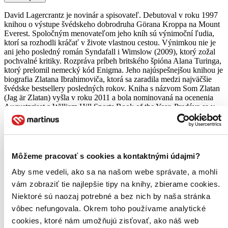
David Lagercrantz je novinár a spisovateľ. Debutoval v roku 1997
knihou o výstupe švédskeho dobrodruha Görana Kroppa na Mount
Everest. Spoločným menovateľom jeho kníh sú výnimoční ľudia,
ktorí sa rozhodli kráčať v živote vlastnou cestou. Výnimkou nie je
ani jeho posledný román Syndafall i Wimslow (2009), ktorý zožal
pochvalné kritiky. Rozpráva príbeh britského špióna Alana Turinga,
ktorý prelomil nemecký kód Enigma. Jeho najúspešnejšou knihou je
biografia Zlatana Ibrahimoviča, ktorá sa zaradila medzi najväčšie
švédske bestsellery posledných rokov. Kniha s názvom Som Zlatan
(Jag är Zlatan) vyšla v roku 2011 a bola nominovaná na ocenenia
Augustpriset a William Hill Sports Book of the Year. Predáva sa v
miliónových nákladoch po celom svete. David Lagercrantz býva v
štokholmskej štvrti Södermalm.
Čítať viac
Môžeme pracovať s cookies a kontaktnými údajmi?
Zoradiť
Aby sme vedeli, ako sa na našom webe správate, a mohli
vám zobraziť tie najlepšie tipy na knihy, zbierame cookies.
Niektoré sú naozaj potrebné a bez nich by naša stránka
vôbec nefungovala. Okrem toho používame analytické
Bestsellery
cookies, ktoré nám umožňujú zisťovať, ako náš web
Top hodnotené