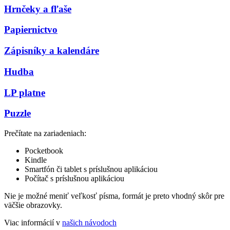
Hrnčeky a fľaše
Papiernictvo
Zápisníky a kalendáre
Hudba
LP platne
Puzzle
Prečítate na zariadeniach:
Pocketbook
Kindle
Smartfón či tablet s príslušnou aplikáciou
Počítač s príslušnou aplikáciou
Nie je možné meniť veľkosť písma, formát je preto vhodný skôr pre
väčšie obrazovky.
Viac informácií v
našich návodoch