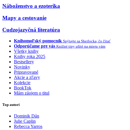
Náboženstvo a ezoterika
Mapy a cestovanie
Cudzojazyčná literatúra
Knihomoľský pomocník
Spýtajte sa Sherlocka, čo čítať
Odporúčame pre vás
Knižné tipy ušité na mieru vám
Všetky knihy
Knihy roka 2025
Bestsellery
Novinky
Pripravované
Akcie a zľavy
Kolekcie
BookTok
Mám záujem o titul
Top autori
Dominik Dán
Julie Caplin
Rebecca Yarros