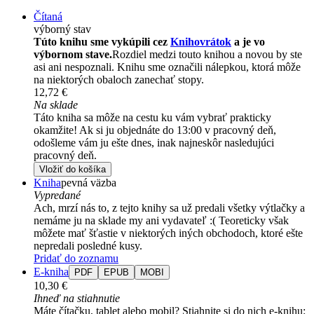
Čítaná
výborný stav
Túto knihu sme vykúpili cez
Knihovrátok
a je vo
výbornom stave.
Rozdiel medzi touto knihou a novou by ste
asi ani nespoznali. Knihu sme označili nálepkou, ktorá môže
na niektorých obaloch zanechať stopy.
12,72 €
Na sklade
Táto kniha sa môže na cestu ku vám vybrať prakticky
okamžite! Ak si ju objednáte do 13:00 v pracovný deň,
odošleme vám ju ešte dnes, inak najneskôr nasledujúci
pracovný deň.
Vložiť do košíka
Kniha
pevná väzba
Vypredané
Ach, mrzí nás to, z tejto knihy sa už predali všetky výtlačky a
nemáme ju na sklade my ani vydavateľ :( Teoreticky však
môžete mať šťastie v niektorých iných obchodoch, ktoré ešte
nepredali posledné kusy.
Pridať do zoznamu
E-kniha
PDF
EPUB
MOBI
10,30 €
Ihneď na stiahnutie
Máte čítačku, tablet alebo mobil? Stiahnite si do nich e-knihu: