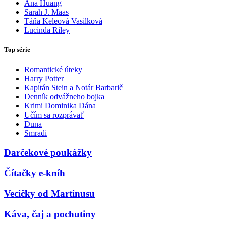
Ana Huang
Sarah J. Maas
Táňa Keleová Vasilková
Lucinda Riley
Top série
Romantické úteky
Harry Potter
Kapitán Stein a Notár Barbarič
Denník odvážneho bojka
Krimi Dominika Dána
Učím sa rozprávať
Duna
Smradi
Darčekové poukážky
Čítačky e-kníh
Vecičky od Martinusu
Káva, čaj a pochutiny