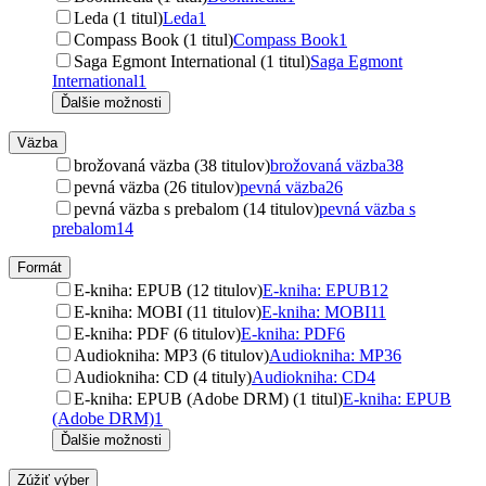
Leda (1 titul)
Leda
1
Compass Book (1 titul)
Compass Book
1
Saga Egmont International (1 titul)
Saga Egmont
International
1
Ďalšie možnosti
Väzba
brožovaná väzba (38 titulov)
brožovaná väzba
38
pevná väzba (26 titulov)
pevná väzba
26
pevná väzba s prebalom (14 titulov)
pevná väzba s
prebalom
14
Formát
E-kniha: EPUB (12 titulov)
E-kniha: EPUB
12
E-kniha: MOBI (11 titulov)
E-kniha: MOBI
11
E-kniha: PDF (6 titulov)
E-kniha: PDF
6
Audiokniha: MP3 (6 titulov)
Audiokniha: MP3
6
Audiokniha: CD (4 tituly)
Audiokniha: CD
4
E-kniha: EPUB (Adobe DRM) (1 titul)
E-kniha: EPUB
(Adobe DRM)
1
Ďalšie možnosti
Zúžiť výber