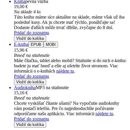
Kniha
pevná väzba
19,00 €
Na sklade 4 ks
Túto knihu máme síce aktuálne na sklade, máme však už iba
posledné kusy. Ak ju chcete mať rýchlo, ponáhľajte sa!
Dodanie ďalších môže trvať dlhšie, zvyčajne do 8 dní.
Pridať do zoznamu
Vložiť do košíka
E-kniha
EPUB
MOBI
15,96 €
Ihneď na stiahnutie
Máte čítačku, tablet alebo mobil? Stiahnite si do nich e-knihu:
budete ju mať hneď a ešte aj ušetríte život stromom. Viac
informácii o e-knihách
nájdete tu
.
Pridať do zoznamu
Vložiť do košíka
Audiokniha
MP3 na stiahnutie
15,16 €
Ihneď na stiahnutie
Chcete vyskúšať čítanie ušami? Na vypočutie audioknihy
vám postačí telefón. Pre čo najjednoduchšie počúvanie
odporúčame našu aplikáciu. Viac informácii
nájdete tu
.
Pridať do zoznamu
Vložiť do košíka