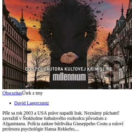
Obscuritas
Útek z tmy
David Lagercrantz
Píše sa rok 2003 a USA práve napadli Irak. Neznámy páchateľ
zavraždí v Štokholme futbalového rozhodcu pôvodom z
Afganistanu. Polícia zatkne búrliváka Giuseppeho Costu a osloví
profesora psychológie Hansa Rekkeho,...