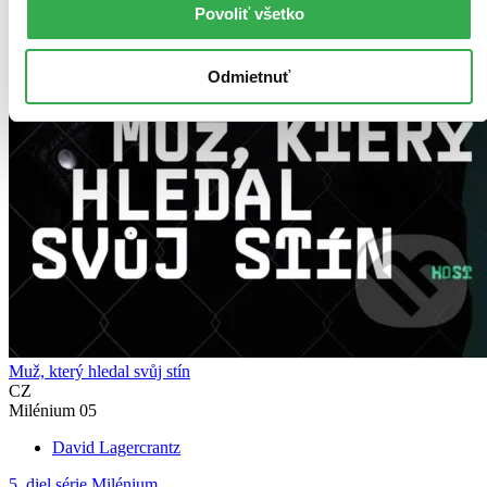
Povoliť všetko
Odmietnuť
Muž, který hledal svůj stín
CZ
Milénium 05
David Lagercrantz
5. diel série
Milénium