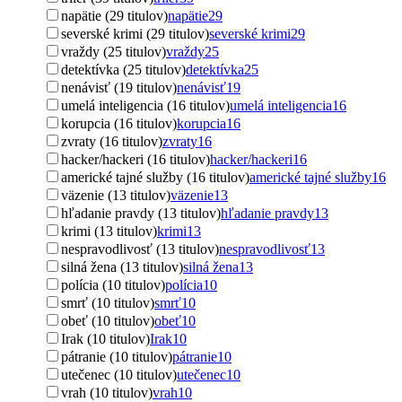
napätie (29 titulov)
napätie
29
severské krimi (29 titulov)
severské krimi
29
vraždy (25 titulov)
vraždy
25
detektívka (25 titulov)
detektívka
25
nenávisť (19 titulov)
nenávisť
19
umelá inteligencia (16 titulov)
umelá inteligencia
16
korupcia (16 titulov)
korupcia
16
zvraty (16 titulov)
zvraty
16
hacker/hackeri (16 titulov)
hacker/hackeri
16
americké tajné služby (16 titulov)
americké tajné služby
16
väzenie (13 titulov)
väzenie
13
hľadanie pravdy (13 titulov)
hľadanie pravdy
13
krimi (13 titulov)
krimi
13
nespravodlivosť (13 titulov)
nespravodlivosť
13
silná žena (13 titulov)
silná žena
13
polícia (10 titulov)
polícia
10
smrť (10 titulov)
smrť
10
obeť (10 titulov)
obeť
10
Irak (10 titulov)
Irak
10
pátranie (10 titulov)
pátranie
10
utečenec (10 titulov)
utečenec
10
vrah (10 titulov)
vrah
10