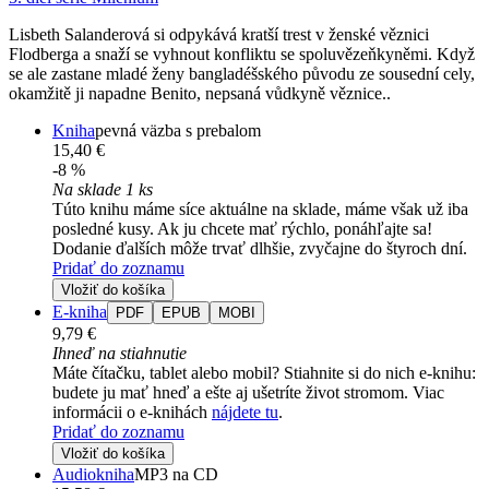
Lisbeth Salanderová si odpykává kratší trest v ženské věznici
Flodberga a snaží se vyhnout konfliktu se spoluvězeňkyněmi. Když
se ale zastane mladé ženy bangladéšského původu ze sousední cely,
okamžitě ji napadne Benito, nepsaná vůdkyně věznice..
Kniha
pevná väzba s prebalom
15,40 €
-8 %
Na sklade 1 ks
Túto knihu máme síce aktuálne na sklade, máme však už iba
posledné kusy. Ak ju chcete mať rýchlo, ponáhľajte sa!
Dodanie ďalších môže trvať dlhšie, zvyčajne do štyroch dní.
Pridať do zoznamu
Vložiť do košíka
E-kniha
PDF
EPUB
MOBI
9,79 €
Ihneď na stiahnutie
Máte čítačku, tablet alebo mobil? Stiahnite si do nich e-knihu:
budete ju mať hneď a ešte aj ušetríte život stromom. Viac
informácii o e-knihách
nájdete tu
.
Pridať do zoznamu
Vložiť do košíka
Audiokniha
MP3 na CD