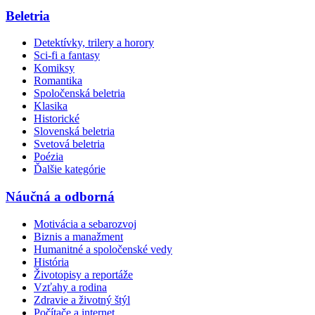
Beletria
Detektívky, trilery a horory
Sci-fi a fantasy
Komiksy
Romantika
Spoločenská beletria
Klasika
Historické
Slovenská beletria
Svetová beletria
Poézia
Ďalšie kategórie
Náučná a odborná
Motivácia a sebarozvoj
Biznis a manažment
Humanitné a spoločenské vedy
História
Životopisy a reportáže
Vzťahy a rodina
Zdravie a životný štýl
Počítače a internet