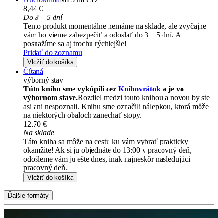
8,44 €
Do 3 – 5 dní
Tento produkt momentálne nemáme na sklade, ale zvyčajne
vám ho vieme zabezpečiť a odoslať do 3 – 5 dní. A
posnažíme sa aj trochu rýchlejšie!
Pridať do zoznamu
Vložiť do košíka
Čítaná
výborný stav
Túto knihu sme vykúpili cez
Knihovrátok
a je vo
výbornom stave.
Rozdiel medzi touto knihou a novou by ste
asi ani nespoznali. Knihu sme označili nálepkou, ktorá môže
na niektorých obaloch zanechať stopy.
12,70 €
Na sklade
Táto kniha sa môže na cestu ku vám vybrať prakticky
okamžite! Ak si ju objednáte do 13:00 v pracovný deň,
odošleme vám ju ešte dnes, inak najneskôr nasledujúci
pracovný deň.
Vložiť do košíka
Ďalšie formáty