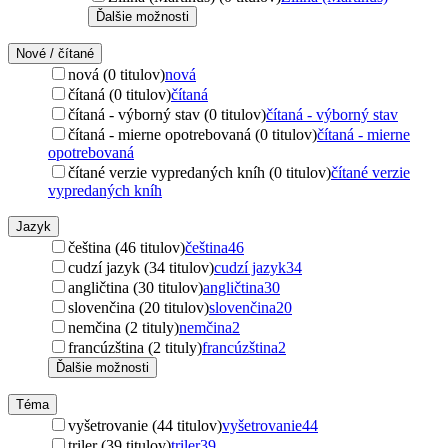
Ďalšie možnosti
Nové / čítané
nová (0 titulov)
nová
čítaná (0 titulov)
čítaná
čítaná - výborný stav (0 titulov)
čítaná - výborný stav
čítaná - mierne opotrebovaná (0 titulov)
čítaná - mierne
opotrebovaná
čítané verzie vypredaných kníh (0 titulov)
čítané verzie
vypredaných kníh
Jazyk
čeština (46 titulov)
čeština
46
cudzí jazyk (34 titulov)
cudzí jazyk
34
angličtina (30 titulov)
angličtina
30
slovenčina (20 titulov)
slovenčina
20
nemčina (2 tituly)
nemčina
2
francúzština (2 tituly)
francúzština
2
Ďalšie možnosti
Téma
vyšetrovanie (44 titulov)
vyšetrovanie
44
triler (39 titulov)
triler
39