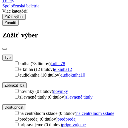
Trilery
Spoločenská beletria
Viac kategórií
Zúžiť výber
Zoradiť
Zúžiť výber
Typ
kniha (78 titulov)
kniha
78
e-kniha (12 titulov)
e-kniha
12
audiokniha (10 titulov)
audiokniha
10
Zobraziť iba
novinky (0 titulov)
novinky
zľavnené tituly (0 titulov)
zľavnené tituly
Dostupnosť
na centrálnom sklade (0 titulov)
na centrálnom sklade
predpredaj (0 titulov)
predpredaj
pripravujeme (0 titulov)
pripravujeme