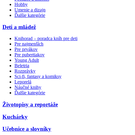
Hobby
Umenie a dizajn
Ďalšie kategórie
Deti a mládež
Knihorad – poradca kníh pre deti
Pre najmenších
Pre prvákov
Pre pubertiakov
Young Adult
Beletria
Rozprávky
Sci-fi, fantasy a komiksy
Leporelá
Náučné knihy
Ďalšie kategórie
Životopisy a reportáže
Kuchárky
Učebnice a slovníky