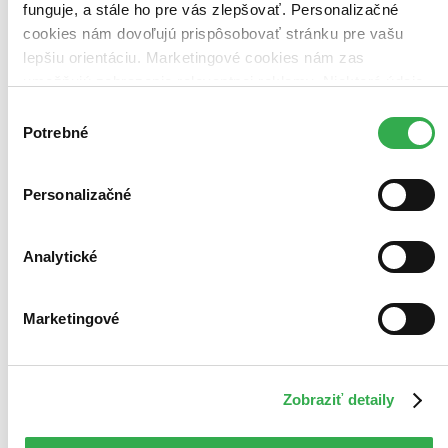
funguje, a stále ho pre vás zlepšovať. Personalizačné
Novinky
cookies nám dovoľujú prispôsobovať stránku pre vašu
Najdrahšie
Najlacnejšie
lepšiu orientáciu. Marketingové cookies nám zas
Najvyššia zľava
umožňujú zobrazenie relevantnej reklamy. Niektoré údaje
100 produktov
zdieľame aj s tretími stranami. Veľmi by nám pomohlo,
Výber
keby sme mohli používať všetky tieto cookies. Ďakujeme!
Potrebné
súhlasu
Personalizačné
Analytické
Marketingové
Zobraziť detaily