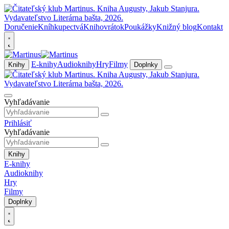
Doručenie
Kníhkupectvá
Knihovrátok
Poukážky
Knižný blog
Kontakt
E-knihy
Audioknihy
Hry
Filmy
Knihy
Doplnky
Vyhľadávanie
Prihlásiť
Vyhľadávanie
Knihy
E-knihy
Audioknihy
Hry
Filmy
Doplnky