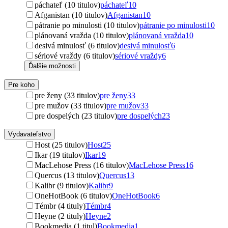
páchateľ (10 titulov)
páchateľ
10
Afganistan (10 titulov)
Afganistan
10
pátranie po minulosti (10 titulov)
pátranie po minulosti
10
plánovaná vražda (10 titulov)
plánovaná vražda
10
desivá minulosť (6 titulov)
desivá minulosť
6
sériové vraždy (6 titulov)
sériové vraždy
6
Ďalšie možnosti
Pre koho
pre ženy (33 titulov)
pre ženy
33
pre mužov (33 titulov)
pre mužov
33
pre dospelých (23 titulov)
pre dospelých
23
Vydavateľstvo
Host (25 titulov)
Host
25
Ikar (19 titulov)
Ikar
19
MacLehose Press (16 titulov)
MacLehose Press
16
Quercus (13 titulov)
Quercus
13
Kalibr (9 titulov)
Kalibr
9
OneHotBook (6 titulov)
OneHotBook
6
Témbr (4 tituly)
Témbr
4
Heyne (2 tituly)
Heyne
2
Bookmedia (1 titul)
Bookmedia
1