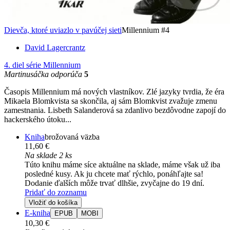
Dievča, ktoré uviazlo v pavúčej sieti
Millennium #4
David Lagercrantz
4. diel série
Millennium
Martinusáčka odporúča
5
Časopis Millennium má nových vlastníkov. Zlé jazyky tvrdia, že éra
Mikaela Blomkvista sa skončila, aj sám Blomkvist zvažuje zmenu
zamestnania. Lisbeth Salanderová sa zdanlivo bezdôvodne zapojí do
hackerského útoku...
Kniha
brožovaná väzba
11,60 €
Na sklade 2 ks
Túto knihu máme síce aktuálne na sklade, máme však už iba
posledné kusy. Ak ju chcete mať rýchlo, ponáhľajte sa!
Dodanie ďalších môže trvať dlhšie, zvyčajne do 19 dní.
Pridať do zoznamu
Vložiť do košíka
E-kniha
EPUB
MOBI
10,30 €