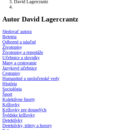
David Lagercrantz
Autor David Lagercrantz
Sledovať autora
Beletria
Odborné a náučné
Životopisy
Životopisy a reportáže
Učebnice a slovníky
Mapy a cestovanie
Jazykové učebnice
Cestopisy
Humanitné a spoločenské vedy
História
Sociológia
Šport
Kolektívne športy
Krížovky
Krížovky pre dospelých
Švédske krížovky
Detektívky
Detektívky, trilery a horory