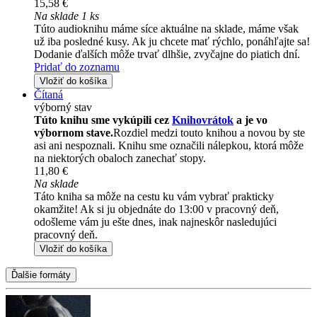
15,58 €
Na sklade 1 ks
Túto audioknihu máme síce aktuálne na sklade, máme však
už iba posledné kusy. Ak ju chcete mať rýchlo, ponáhľajte sa!
Dodanie ďalších môže trvať dlhšie, zvyčajne do piatich dní.
Pridať do zoznamu
Vložiť do košíka
Čítaná
výborný stav
Túto knihu sme vykúpili cez
Knihovrátok
a je vo
výbornom stave.
Rozdiel medzi touto knihou a novou by ste
asi ani nespoznali. Knihu sme označili nálepkou, ktorá môže
na niektorých obaloch zanechať stopy.
11,80 €
Na sklade
Táto kniha sa môže na cestu ku vám vybrať prakticky
okamžite! Ak si ju objednáte do 13:00 v pracovný deň,
odošleme vám ju ešte dnes, inak najneskôr nasledujúci
pracovný deň.
Vložiť do košíka
Ďalšie formáty