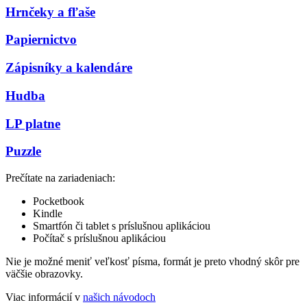
Hrnčeky a fľaše
Papiernictvo
Zápisníky a kalendáre
Hudba
LP platne
Puzzle
Prečítate na zariadeniach:
Pocketbook
Kindle
Smartfón či tablet s príslušnou aplikáciou
Počítač s príslušnou aplikáciou
Nie je možné meniť veľkosť písma, formát je preto vhodný skôr pre
väčšie obrazovky.
Viac informácií v
našich návodoch