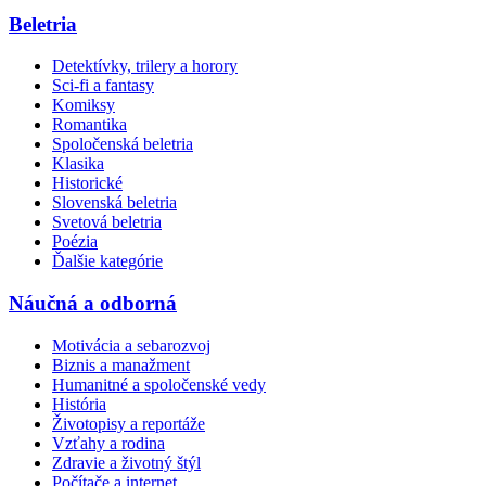
Beletria
Detektívky, trilery a horory
Sci-fi a fantasy
Komiksy
Romantika
Spoločenská beletria
Klasika
Historické
Slovenská beletria
Svetová beletria
Poézia
Ďalšie kategórie
Náučná a odborná
Motivácia a sebarozvoj
Biznis a manažment
Humanitné a spoločenské vedy
História
Životopisy a reportáže
Vzťahy a rodina
Zdravie a životný štýl
Počítače a internet