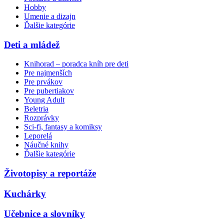
Hobby
Umenie a dizajn
Ďalšie kategórie
Deti a mládež
Knihorad – poradca kníh pre deti
Pre najmenších
Pre prvákov
Pre pubertiakov
Young Adult
Beletria
Rozprávky
Sci-fi, fantasy a komiksy
Leporelá
Náučné knihy
Ďalšie kategórie
Životopisy a reportáže
Kuchárky
Učebnice a slovníky