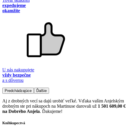
Tovar skladom
expedujeme
okamžite
U nás nakupujete
vždy bezpečne
a s dôverou
Predchádzajúce
Ďalšie
Aj z drobných vecí sa dajú urobiť veľké. Vďaka vašim Anjelským
drobným ste pri nákupoch na Martinuse darovali už
1 501 609,00 €
na Dobrého Anjela
. Ďakujeme!
Kníhkupectvá