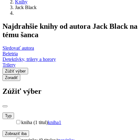
Knihy
Jack Black
Najdrahšie knihy od autora Jack Black na
tému šanca
Sledovať autora
Beletria
Detektívky, trilery a horory
Trilery
Zúžiť výber
Zoradiť
Zúžiť výber
Typ
kniha (1 titul)
kniha
1
Zobraziť iba