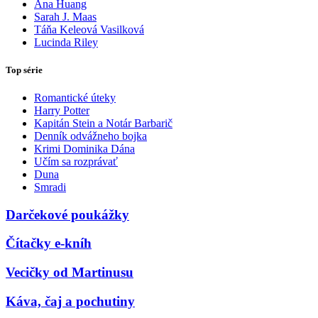
Ana Huang
Sarah J. Maas
Táňa Keleová Vasilková
Lucinda Riley
Top série
Romantické úteky
Harry Potter
Kapitán Stein a Notár Barbarič
Denník odvážneho bojka
Krimi Dominika Dána
Učím sa rozprávať
Duna
Smradi
Darčekové poukážky
Čítačky e-kníh
Vecičky od Martinusu
Káva, čaj a pochutiny