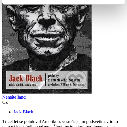
Nemáte šanci
CZ
Jack Black
Třicet let se potuloval Amerikou, vesměs jejím podsvětím, z toho
patnáct let strávil ve vězení. Život muže, který pod jménem Jack