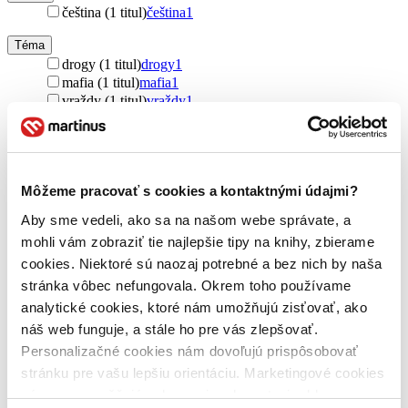
čeština (1 titul)
čeština
1
Téma
drogy (1 titul)
drogy
1
mafia (1 titul)
mafia
1
vraždy (1 titul)
vraždy
1
vyšetrovanie (1 titul)
vyšetrovanie
1
šanca (1 titul)
šanca
1
Ďalšie možnosti
Pre koho
Môžeme pracovať s cookies a kontaktnými údajmi?
pre ženy (1 titul)
pre ženy
1
Aby sme vedeli, ako sa na našom webe správate, a
pre mužov (1 titul)
pre mužov
1
mohli vám zobraziť tie najlepšie tipy na knihy, zbierame
Vydavateľstvo
cookies. Niektoré sú naozaj potrebné a bez nich by naša
Pulchra (1 titul)
Pulchra
1
stránka vôbec nefungovala. Okrem toho používame
analytické cookies, ktoré nám umožňujú zisťovať, ako
Väzba
náš web funguje, a stále ho pre vás zlepšovať.
brožovaná väzba (1 titul)
brožovaná väzba
1
Personalizačné cookies nám dovoľujú prispôsobovať
Zúžiť výber
stránku pre vašu lepšiu orientáciu. Marketingové cookies
nám zas umožňujú zobrazenie relevantnej reklamy.
Zoradiť