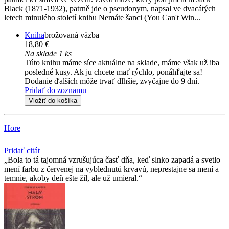
Black (1871-1932), patrně jde o pseudonym, napsal ve dvacátých
letech minulého století knihu Nemáte šanci (You Can't Win...
Kniha
brožovaná väzba
18,80 €
Na sklade 1 ks
Túto knihu máme síce aktuálne na sklade, máme však už iba
posledné kusy. Ak ju chcete mať rýchlo, ponáhľajte sa!
Dodanie ďalších môže trvať dlhšie, zvyčajne do 9 dní.
Pridať do zoznamu
Vložiť do košíka
Hore
Pridať citát
Bola to tá tajomná vzrušujúca časť dňa, keď slnko zapadá a svetlo
mení farbu z červenej na vyblednutú krvavú, neprestajne sa mení a
temnie, akoby deň ešte žil, ale už umieral.