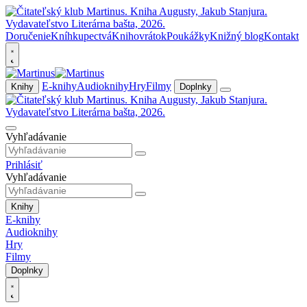
Doručenie
Kníhkupectvá
Knihovrátok
Poukážky
Knižný blog
Kontakt
E-knihy
Audioknihy
Hry
Filmy
Knihy
Doplnky
Vyhľadávanie
Prihlásiť
Vyhľadávanie
Knihy
E-knihy
Audioknihy
Hry
Filmy
Doplnky