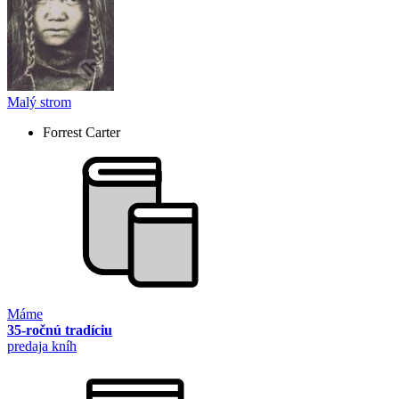
Malý strom
Forrest Carter
Máme
35-ročnú tradíciu
predaja kníh