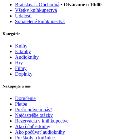
Bratislava - Obchodná
• Otvárame o 10:00
Všetky kníhkupectvá
Udalosti
Spriatelené kníhkupectvá
Kategórie
Knihy
E-knihy
Audioknihy
Hry
Filmy
Doplnky
Nakupujte u nás
Doručenie
Platba
Prečo práve u nás?
Najčastejšie otázky
Rezervácia v kníhkupectve
Ako čítať e-knihy
Ako počúvať audioknihy
Pre školy a knižnice