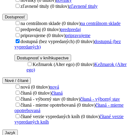
novinky (0 titulov)
novinky
zľavnené tituly (0 titulov)
zľavnené tituly
Dostupnosť
na centrálnom sklade (0 titulov)
na centrálnom sklade
predpredaj (0 titulov)
predpredaj
pripravujeme (0 titulov)
pripravujeme
dostupná (bez vypredaných) (0 titulov)
dostupná (bez
vypredaných)
Dostupnosť v kníhkupectve
Kežmarok (Alter ego) (0 titulov)
Kežmarok (Alter
ego)
Nové / čítané
nová (0 titulov)
nová
čítaná (0 titulov)
čítaná
čítaná - výborný stav (0 titulov)
čítaná - výborný stav
čítaná - mierne opotrebovaná (0 titulov)
čítaná - mierne
opotrebovaná
čítané verzie vypredaných kníh (0 titulov)
čítané verzie
vypredaných kníh
Jazyk