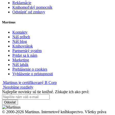
Reklamácie
Knihomoľský pomocník
Odstúpiť od zmluvy
Martinus
Kontakty
Náš príbeh
Náš blog
Knihovrátok
Partnerský systém
Pridaj sa k nám
Marketing
Náš labák
Prehlásenie o cookies
Vyhlásenie o prístupnosti
Martinus je certifikovaný B Corp
Nerobíme rozdiely
Najlepšie novinky sú tie knižné. Získajte ich ako prví:
Odoslať
© 2000-2026 Martinus. Internetové kníhkupectvo. Všetky práva