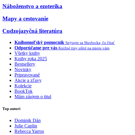
Náboženstvo a ezoterika
Mapy a cestovanie
Cudzojazyčná literatúra
Knihomoľský pomocník
Spýtajte sa Sherlocka, čo čítať
Odporúčame pre vás
Knižné tipy ušité na mieru vám
Všetky knihy
Knihy roka 2025
Bestsellery
Novinky
Pripravované
Akcie a zľavy
Kolekcie
BookTok
Mám záujem o titul
Top autori
Dominik Dán
Julie Caplin
Rebecca Yarros