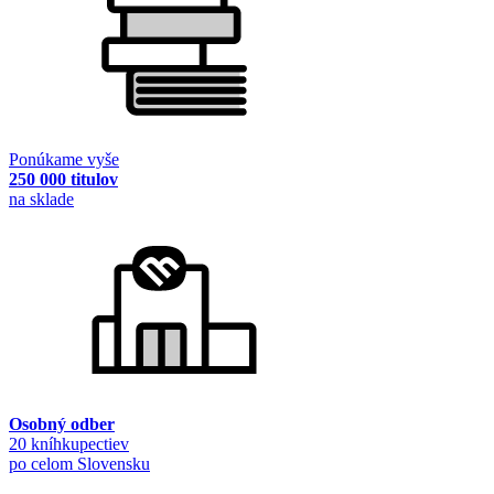
Ponúkame vyše
250 000 titulov
na sklade
Osobný odber
20 kníhkupectiev
po celom Slovensku