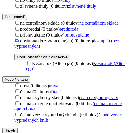
novinky (0 titulov)
novinky
zľavnené tituly (0 titulov)
zľavnené tituly
Dostupnosť
na centrálnom sklade (0 titulov)
na centrálnom sklade
predpredaj (0 titulov)
predpredaj
pripravujeme (0 titulov)
pripravujeme
dostupná (bez vypredaných) (0 titulov)
dostupná (bez
vypredaných)
Dostupnosť v kníhkupectve
Kežmarok (Alter ego) (0 titulov)
Kežmarok (Alter
ego)
Nové / čítané
nová (0 titulov)
nová
čítaná (0 titulov)
čítaná
čítaná - výborný stav (0 titulov)
čítaná - výborný stav
čítaná - mierne opotrebovaná (0 titulov)
čítaná - mierne
opotrebovaná
čítané verzie vypredaných kníh (0 titulov)
čítané verzie
vypredaných kníh
Jazyk