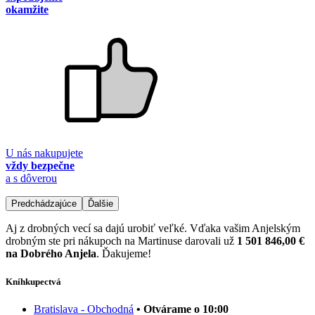
okamžite
U nás nakupujete
vždy bezpečne
a s dôverou
Predchádzajúce
Ďalšie
Aj z drobných vecí sa dajú urobiť veľké. Vďaka vašim Anjelským
drobným ste pri nákupoch na Martinuse darovali už
1 501 846,00 €
na Dobrého Anjela
. Ďakujeme!
Kníhkupectvá
Bratislava - Obchodná
• Otvárame o 10:00