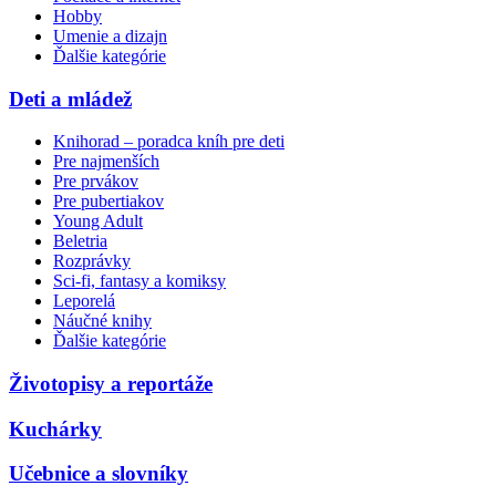
Hobby
Umenie a dizajn
Ďalšie kategórie
Deti a mládež
Knihorad – poradca kníh pre deti
Pre najmenších
Pre prvákov
Pre pubertiakov
Young Adult
Beletria
Rozprávky
Sci-fi, fantasy a komiksy
Leporelá
Náučné knihy
Ďalšie kategórie
Životopisy a reportáže
Kuchárky
Učebnice a slovníky