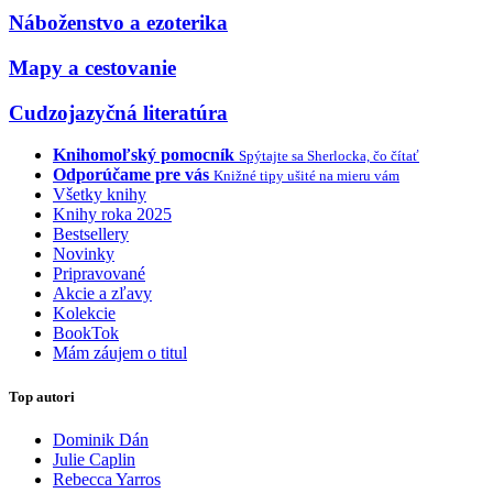
Náboženstvo a ezoterika
Mapy a cestovanie
Cudzojazyčná literatúra
Knihomoľský pomocník
Spýtajte sa Sherlocka, čo čítať
Odporúčame pre vás
Knižné tipy ušité na mieru vám
Všetky knihy
Knihy roka 2025
Bestsellery
Novinky
Pripravované
Akcie a zľavy
Kolekcie
BookTok
Mám záujem o titul
Top autori
Dominik Dán
Julie Caplin
Rebecca Yarros