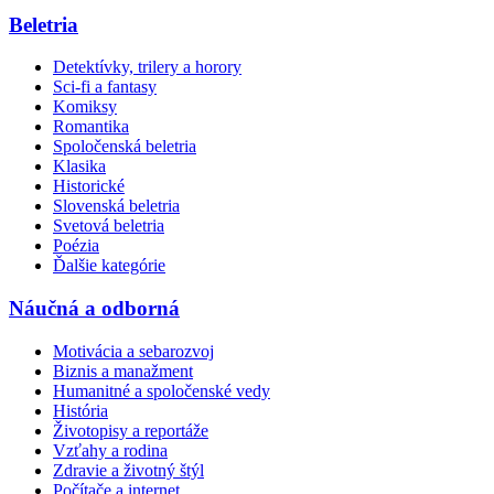
Beletria
Detektívky, trilery a horory
Sci-fi a fantasy
Komiksy
Romantika
Spoločenská beletria
Klasika
Historické
Slovenská beletria
Svetová beletria
Poézia
Ďalšie kategórie
Náučná a odborná
Motivácia a sebarozvoj
Biznis a manažment
Humanitné a spoločenské vedy
História
Životopisy a reportáže
Vzťahy a rodina
Zdravie a životný štýl
Počítače a internet