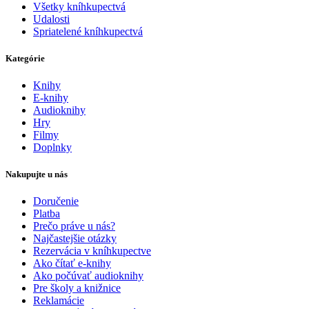
Všetky kníhkupectvá
Udalosti
Spriatelené kníhkupectvá
Kategórie
Knihy
E-knihy
Audioknihy
Hry
Filmy
Doplnky
Nakupujte u nás
Doručenie
Platba
Prečo práve u nás?
Najčastejšie otázky
Rezervácia v kníhkupectve
Ako čítať e-knihy
Ako počúvať audioknihy
Pre školy a knižnice
Reklamácie