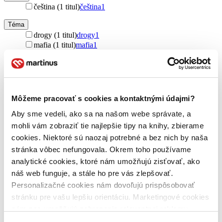
čeština (1 titul)
čeština
1
Téma
drogy (1 titul)
drogy
1
mafia (1 titul)
mafia
1
vraždy (1 titul)
vraždy
1
vyšetrovanie (1 titul)
vyšetrovanie
1
šanca (1 titul)
šanca
1
Ďalšie možnosti
Môžeme pracovať s cookies a kontaktnými údajmi?
Pre koho
pre ženy (1 titul)
pre ženy
1
Aby sme vedeli, ako sa na našom webe správate, a
pre mužov (1 titul)
pre mužov
1
mohli vám zobraziť tie najlepšie tipy na knihy, zbierame
cookies. Niektoré sú naozaj potrebné a bez nich by naša
Vydavateľstvo
stránka vôbec nefungovala. Okrem toho používame
Pulchra (1 titul)
Pulchra
1
analytické cookies, ktoré nám umožňujú zisťovať, ako
Väzba
náš web funguje, a stále ho pre vás zlepšovať.
brožovaná väzba (1 titul)
brožovaná väzba
1
Personalizačné cookies nám dovoľujú prispôsobovať
stránku pre vašu lepšiu orientáciu. Marketingové cookies
Zúžiť výber
nám zas umožňujú zobrazenie relevantnej reklamy.
Zoradiť
Niektoré údaje zdieľame aj s tretími stranami. Veľmi by