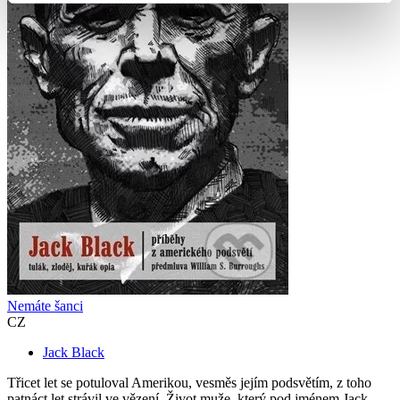
Nemáte šanci
CZ
Jack Black
Třicet let se potuloval Amerikou, vesměs jejím podsvětím, z toho
patnáct let strávil ve vězení. Život muže, který pod jménem Jack