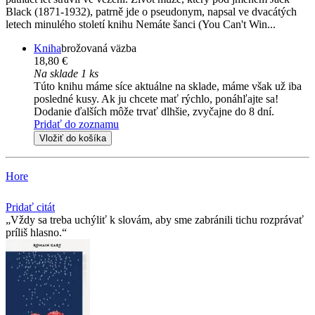
Black (1871-1932), patrně jde o pseudonym, napsal ve dvacátých
letech minulého století knihu Nemáte šanci (You Can't Win...
Kniha
brožovaná väzba
18,80 €
Na sklade 1 ks
Túto knihu máme síce aktuálne na sklade, máme však už iba
posledné kusy. Ak ju chcete mať rýchlo, ponáhľajte sa!
Dodanie ďalších môže trvať dlhšie, zvyčajne do 8 dní.
Pridať do zoznamu
Vložiť do košíka
Hore
Pridať citát
Vždy sa treba uchýliť k slovám, aby sme zabránili tichu rozprávať
príliš hlasno.