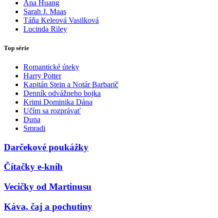
Ana Huang
Sarah J. Maas
Táňa Keleová Vasilková
Lucinda Riley
Top série
Romantické úteky
Harry Potter
Kapitán Stein a Notár Barbarič
Denník odvážneho bojka
Krimi Dominika Dána
Učím sa rozprávať
Duna
Smradi
Darčekové poukážky
Čítačky e-kníh
Vecičky od Martinusu
Káva, čaj a pochutiny