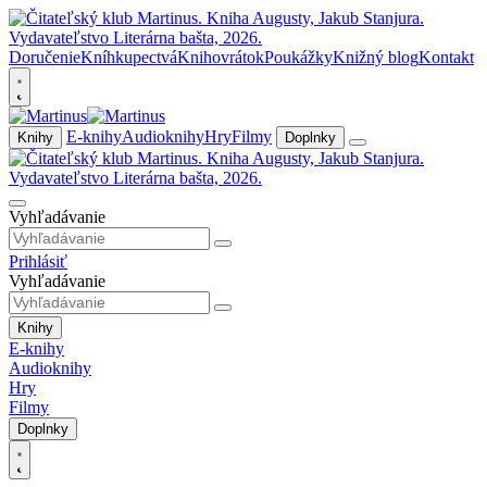
Doručenie
Kníhkupectvá
Knihovrátok
Poukážky
Knižný blog
Kontakt
E-knihy
Audioknihy
Hry
Filmy
Knihy
Doplnky
Vyhľadávanie
Prihlásiť
Vyhľadávanie
Knihy
E-knihy
Audioknihy
Hry
Filmy
Doplnky