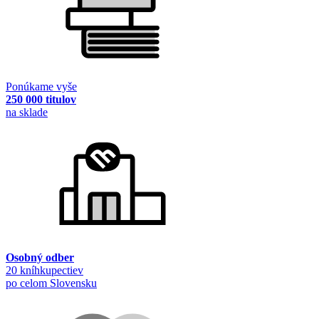
Ponúkame vyše
250 000 titulov
na sklade
Osobný odber
20 kníhkupectiev
po celom Slovensku