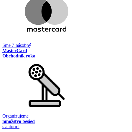
Sme 7-násobný
MasterCard
Obchodník roka
Organizujeme
množstvo besied
s autormi