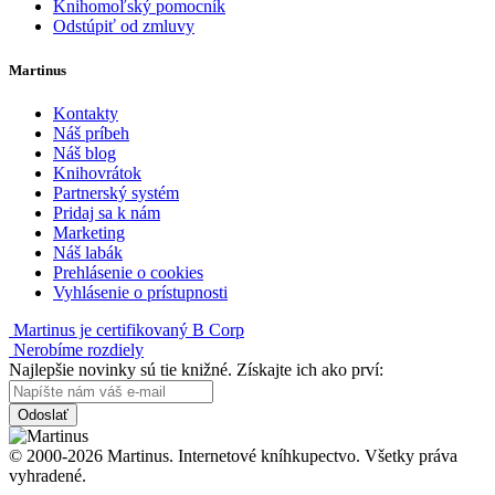
Knihomoľský pomocník
Odstúpiť od zmluvy
Martinus
Kontakty
Náš príbeh
Náš blog
Knihovrátok
Partnerský systém
Pridaj sa k nám
Marketing
Náš labák
Prehlásenie o cookies
Vyhlásenie o prístupnosti
Martinus je certifikovaný B Corp
Nerobíme rozdiely
Najlepšie novinky sú tie knižné. Získajte ich ako prví:
Odoslať
© 2000-2026 Martinus. Internetové kníhkupectvo. Všetky práva
vyhradené.