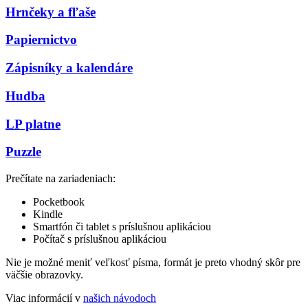
Hrnčeky a fľaše
Papiernictvo
Zápisníky a kalendáre
Hudba
LP platne
Puzzle
Prečítate na zariadeniach:
Pocketbook
Kindle
Smartfón či tablet s príslušnou aplikáciou
Počítač s príslušnou aplikáciou
Nie je možné meniť veľkosť písma, formát je preto vhodný skôr pre
väčšie obrazovky.
Viac informácií v
našich návodoch