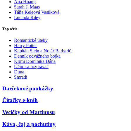
Ana Huang
Sarah J. Maas
Táňa Keleová Vasilková
Lucinda Riley
Top série
Romantické úteky
Harry Potter
Kapitán Stein a Notár Barbarič
Denník odvážneho bojka
Krimi Dominika Dána
Učím sa rozprávať
Duna
Smradi
Darčekové poukážky
Čítačky e-kníh
Vecičky od Martinusu
Káva, čaj a pochutiny