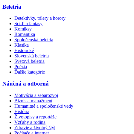
Beletria
Detektívky, trilery a horory
Sci-fi a fantasy
Komiksy
Romantika
Spoločenská beletria
Klasika
Historické
Slovenská beletria
Svetová beletria
Poézia
Ďalšie kategórie
Náučná a odborná
Motivácia a sebarozvoj
Biznis a manažment
Humanitné a spoločenské vedy
História
Životopisy a reportáže
Vzťahy a rodina
Zdravie a životný štýl
Počítače a internet