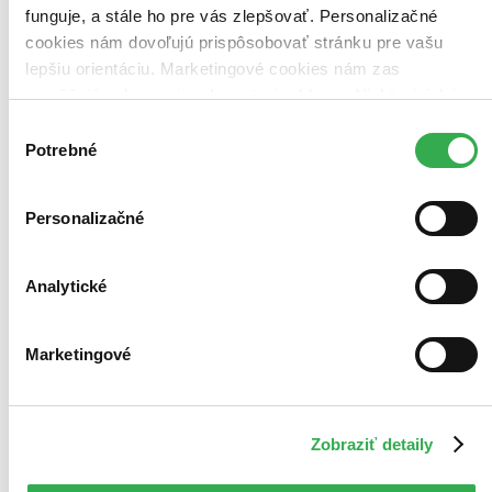
funguje, a stále ho pre vás zlepšovať. Personalizačné
cookies nám dovoľujú prispôsobovať stránku pre vašu
lepšiu orientáciu. Marketingové cookies nám zas
umožňujú zobrazenie relevantnej reklamy. Niektoré údaje
zdieľame aj s tretími stranami. Veľmi by nám pomohlo,
Výber
keby sme mohli používať všetky tieto cookies. Ďakujeme!
Potrebné
súhlasu
Personalizačné
Analytické
Marketingové
Nemáte šanci
CZ
Zobraziť detaily
Jack Black
Třicet let se potuloval Amerikou, vesměs jejím podsvětím, z toho