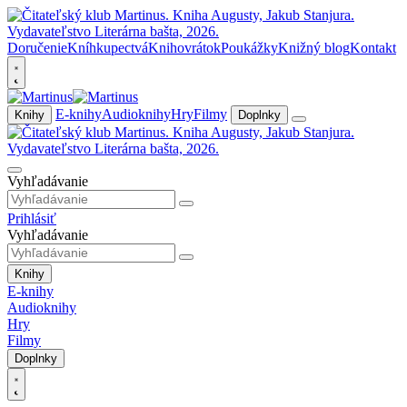
Doručenie
Kníhkupectvá
Knihovrátok
Poukážky
Knižný blog
Kontakt
E-knihy
Audioknihy
Hry
Filmy
Knihy
Doplnky
Vyhľadávanie
Prihlásiť
Vyhľadávanie
Knihy
E-knihy
Audioknihy
Hry
Filmy
Doplnky