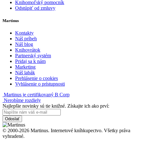
Knihomoľský pomocník
Odstúpiť od zmluvy
Martinus
Kontakty
Náš príbeh
Náš blog
Knihovrátok
Partnerský systém
Pridaj sa k nám
Marketing
Náš labák
Prehlásenie o cookies
Vyhlásenie o prístupnosti
Martinus je certifikovaný B Corp
Nerobíme rozdiely
Najlepšie novinky sú tie knižné. Získajte ich ako prví:
Odoslať
© 2000-2026 Martinus. Internetové kníhkupectvo. Všetky práva
vyhradené.