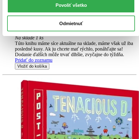
patnáct let strávil ve vězení. Život muže, který pod jménem Jack
Povoliť všetko
Black (1871-1932), patrně jde o pseudonym, napsal ve dvacátých
letech minulého století knihu Nemáte šanci (You Can't Win...
Odmietnuť
Kniha
brožovaná väzba
18,80 €
Na sklade 1 ks
Túto knihu máme síce aktuálne na sklade, máme však už iba
posledné kusy. Ak ju chcete mať rýchlo, ponáhľajte sa!
Dodanie ďalších môže trvať dlhšie, zvyčajne do týždňa.
Pridať do zoznamu
Vložiť do košíka