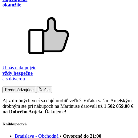
okamžite
U nás nakupujete
vždy bezpečne
a s dôverou
Predchádzajúce
Ďalšie
Aj z drobných vecí sa dajú urobiť veľké. Vďaka vašim Anjelským
drobným ste pri nákupoch na Martinuse darovali už
1 502 059,00 €
na Dobrého Anjela
. Ďakujeme!
Kníhkupectvá
Bratislava - Obchodná
• Otvorené do 21:00