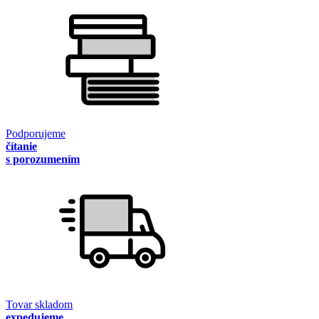
Podporujeme
čítanie
s porozumením
Tovar skladom
expedujeme