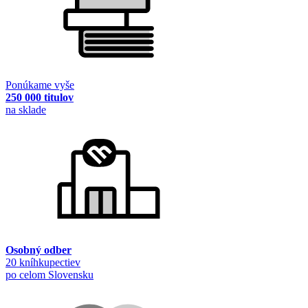
Ponúkame vyše
250 000 titulov
na sklade
Osobný odber
20 kníhkupectiev
po celom Slovensku