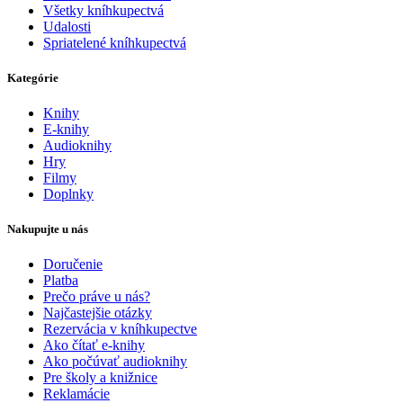
Všetky kníhkupectvá
Udalosti
Spriatelené kníhkupectvá
Kategórie
Knihy
E-knihy
Audioknihy
Hry
Filmy
Doplnky
Nakupujte u nás
Doručenie
Platba
Prečo práve u nás?
Najčastejšie otázky
Rezervácia v kníhkupectve
Ako čítať e-knihy
Ako počúvať audioknihy
Pre školy a knižnice
Reklamácie