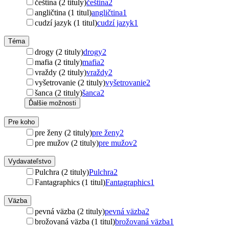
čeština (2 tituly)
čeština
2
angličtina (1 titul)
angličtina
1
cudzí jazyk (1 titul)
cudzí jazyk
1
Téma
drogy (2 tituly)
drogy
2
mafia (2 tituly)
mafia
2
vraždy (2 tituly)
vraždy
2
vyšetrovanie (2 tituly)
vyšetrovanie
2
šanca (2 tituly)
šanca
2
Ďalšie možnosti
Pre koho
pre ženy (2 tituly)
pre ženy
2
pre mužov (2 tituly)
pre mužov
2
Vydavateľstvo
Pulchra (2 tituly)
Pulchra
2
Fantagraphics (1 titul)
Fantagraphics
1
Väzba
pevná väzba (2 tituly)
pevná väzba
2
brožovaná väzba (1 titul)
brožovaná väzba
1