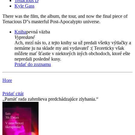
Tenacious D
Kyle Gass
There was the film, the album, the tour, and now the final piece of
Tenacious D''s masterful Post-Apocalypto universe.
Kniha
pevná väzba
Vypredané
Ach, mrzí nás to, z tejto knihy sa už predali všetky výtlačky a
nemáme ju na sklade my ani vydavateľ :( Teoreticky však
môžete mať šťastie v niektorých iných obchodoch, ktoré ešte
nepredali posledné kusy.
Pridať do zoznamu
Hore
Pridať citát
Pamäť rada zahmlieva predchádzajúce zlyhania.