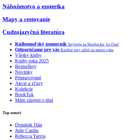
Náboženstvo a ezoterika
Mapy a cestovanie
Cudzojazyčná literatúra
Knihomoľský pomocník
Spýtajte sa Sherlocka, čo čítať
Odporúčame pre vás
Knižné tipy ušité na mieru vám
Všetky knihy
Knihy roka 2025
Bestsellery
Novinky
Pripravované
Akcie a zľavy
Kolekcie
BookTok
Mám záujem o titul
Top autori
Dominik Dán
Julie Caplin
Rebecca Yarros