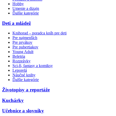
Hobby
Umenie a dizajn
Ďalšie kategórie
Deti a mládež
Knihorad – poradca kníh pre deti
Pre najmenších
Pre prvákov
Pre pubertiakov
Young Adult
Beletria
Rozprávky
Sci-fi, fantasy a komiksy
Leporelá
Náučné knihy
Ďalšie kategórie
Životopisy a reportáže
Kuchárky
Učebnice a slovníky