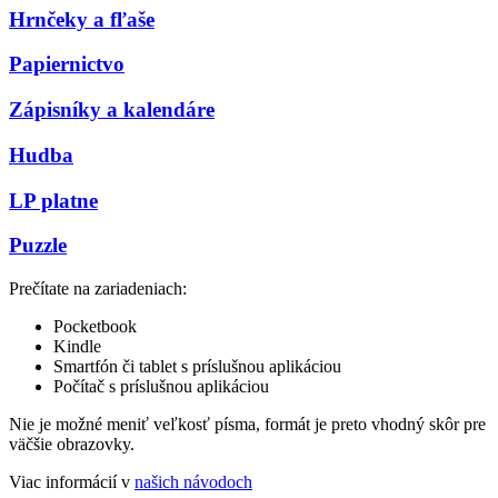
Hrnčeky a fľaše
Papiernictvo
Zápisníky a kalendáre
Hudba
LP platne
Puzzle
Prečítate na zariadeniach:
Pocketbook
Kindle
Smartfón či tablet s príslušnou aplikáciou
Počítač s príslušnou aplikáciou
Nie je možné meniť veľkosť písma, formát je preto vhodný skôr pre
väčšie obrazovky.
Viac informácií v
našich návodoch