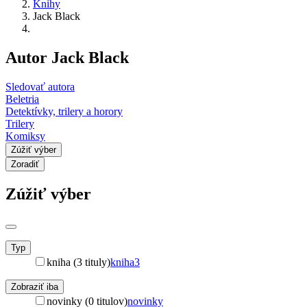
Knihy
Jack Black
Autor Jack Black
Sledovať autora
Beletria
Detektívky, trilery a horory
Trilery
Komiksy
Zúžiť výber
Zoradiť
Zúžiť výber
Typ
kniha (3 tituly)
kniha
3
Zobraziť iba
novinky (0 titulov)
novinky