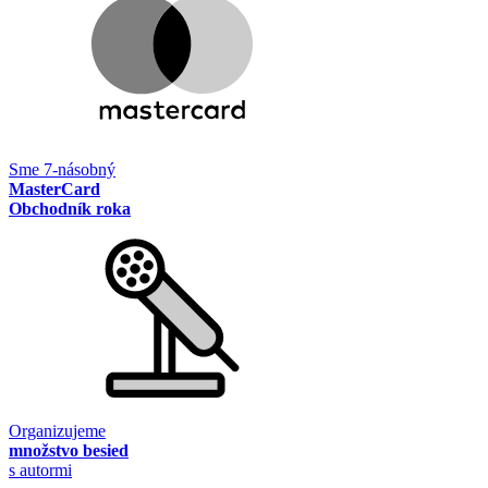
Sme 7-násobný
MasterCard
Obchodník roka
Organizujeme
množstvo besied
s autormi