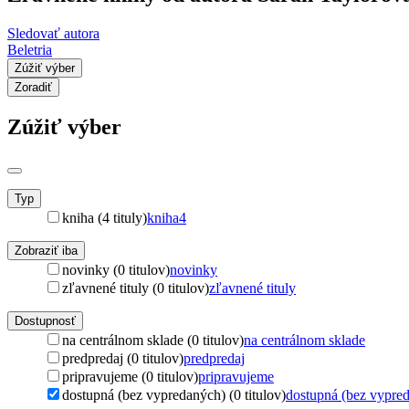
Sledovať autora
Beletria
Zúžiť výber
Zoradiť
Zúžiť výber
Typ
kniha (4 tituly)
kniha
4
Zobraziť iba
novinky (0 titulov)
novinky
zľavnené tituly (0 titulov)
zľavnené tituly
Dostupnosť
na centrálnom sklade (0 titulov)
na centrálnom sklade
predpredaj (0 titulov)
predpredaj
pripravujeme (0 titulov)
pripravujeme
dostupná (bez vypredaných) (0 titulov)
dostupná (bez vypre