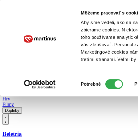
Doručenie
Kníhkupectvá
Knihovrátok
Poukážky
Knižný blog
Kontakt
Môžeme pracovať s cooki
Aby sme vedeli, ako sa na 
zbierame cookies. Niektor
E-knihy
Audioknihy
Hry
Filmy
Knihy
Doplnky
toho používame analytické
vás zlepšovať. Personaliz
Vyhľadávanie
Marketingové cookies nám 
tretími stranami. Veľmi b
Prihlásiť
Vyhľadávanie
Výber
Knihy
Potrebné
P
súhlasu
E-knihy
Audioknihy
Hry
Filmy
Doplnky
Beletria