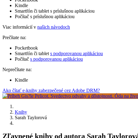
Kindle
Smartfón či tablet s príslušnou aplikáciou
Počítač s príslušnou aplikáciou
Viac informácií v
našich návodoch
Prečítate na:
Pocketbook
Smartfón či tablet
s podporovanou aplikáciou
Počítač
s podporovanou aplikáciou
Neprečítate na:
Kindle
Ako čítať e-knihy zabezpečené cez Adobe DRM?
Knihy
Sarah Taylorová
Zľavnené knihy od autora Sarah Taylorov