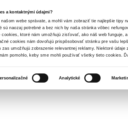
es a kontaktnými údajmi?
našom webe správate, a mohli vám zobraziť tie najlepšie tipy n
é sú naozaj potrebné a bez nich by naša stránka vôbec nefung
 cookies, ktoré nám umožňujú zisťovať, ako náš web funguje, a 
ačné cookies nám dovoľujú prispôsobovať stránku pre vašu lepši
zas umožňujú zobrazenie relevantnej reklamy. Niektoré údaje z
y nám pomohlo, keby sme mohli používať všetky tieto cookies. 
ersonalizačné
Analytické
Marketi