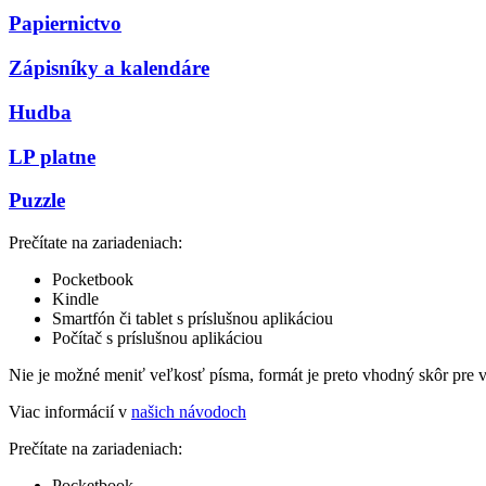
Papiernictvo
Zápisníky a kalendáre
Hudba
LP platne
Puzzle
Prečítate na zariadeniach:
Pocketbook
Kindle
Smartfón či tablet s príslušnou aplikáciou
Počítač s príslušnou aplikáciou
Nie je možné meniť veľkosť písma, formát je preto vhodný skôr pre 
Viac informácií v
našich návodoch
Prečítate na zariadeniach:
Pocketbook