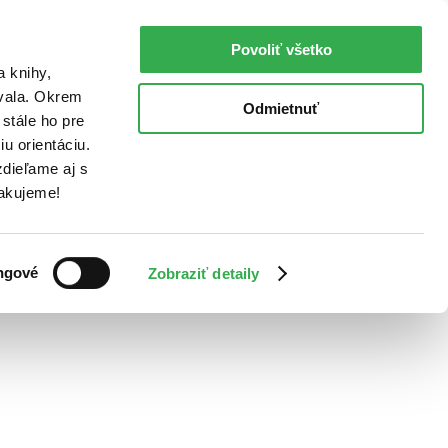
Povoliť všetko
a knihy,
ovala. Okrem
Odmietnuť
stále ho pre
u orientáciu.
dieľame aj s
Ďakujeme!
ngové
Zobraziť detaily