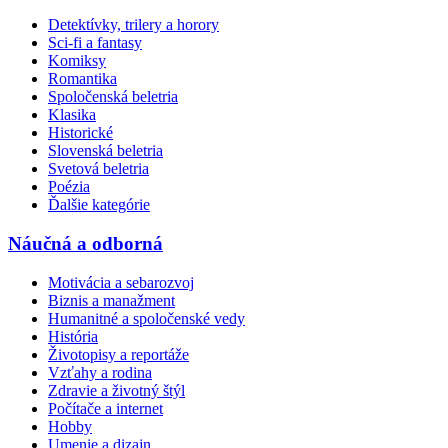
Detektívky, trilery a horory
Sci-fi a fantasy
Komiksy
Romantika
Spoločenská beletria
Klasika
Historické
Slovenská beletria
Svetová beletria
Poézia
Ďalšie kategórie
Náučná a odborná
Motivácia a sebarozvoj
Biznis a manažment
Humanitné a spoločenské vedy
História
Životopisy a reportáže
Vzťahy a rodina
Zdravie a životný štýl
Počítače a internet
Hobby
Umenie a dizajn