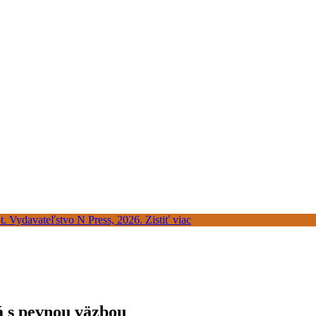
á s pevnou väzbou