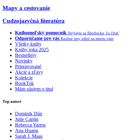
Mapy a cestovanie
Cudzojazyčná literatúra
Knihomoľský pomocník
Spýtajte sa Sherlocka, čo čítať
Odporúčame pre vás
Knižné tipy ušité na mieru vám
Všetky knihy
Knihy roka 2025
Bestsellery
Novinky
Pripravované
Akcie a zľavy
Kolekcie
BookTok
Mám záujem o titul
Top autori
Dominik Dán
Julie Caplin
Rebecca Yarros
Ana Huang
Sarah J. Maas