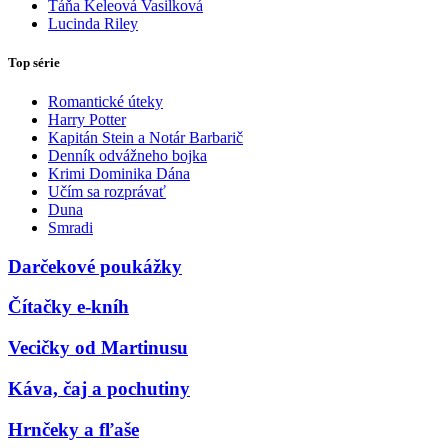
Táňa Keleová Vasilková
Lucinda Riley
Top série
Romantické úteky
Harry Potter
Kapitán Stein a Notár Barbarič
Denník odvážneho bojka
Krimi Dominika Dána
Učím sa rozprávať
Duna
Smradi
Darčekové poukážky
Čítačky e-kníh
Vecičky od Martinusu
Káva, čaj a pochutiny
Hrnčeky a fľaše