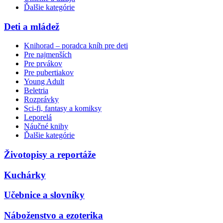
Ďalšie kategórie
Deti a mládež
Knihorad – poradca kníh pre deti
Pre najmenších
Pre prvákov
Pre pubertiakov
Young Adult
Beletria
Rozprávky
Sci-fi, fantasy a komiksy
Leporelá
Náučné knihy
Ďalšie kategórie
Životopisy a reportáže
Kuchárky
Učebnice a slovníky
Náboženstvo a ezoterika