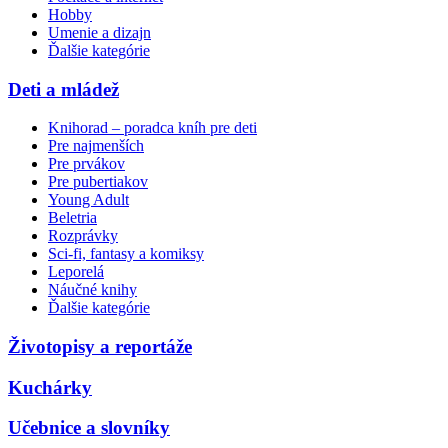
Hobby
Umenie a dizajn
Ďalšie kategórie
Deti a mládež
Knihorad – poradca kníh pre deti
Pre najmenších
Pre prvákov
Pre pubertiakov
Young Adult
Beletria
Rozprávky
Sci-fi, fantasy a komiksy
Leporelá
Náučné knihy
Ďalšie kategórie
Životopisy a reportáže
Kuchárky
Učebnice a slovníky