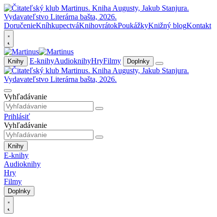
Doručenie
Kníhkupectvá
Knihovrátok
Poukážky
Knižný blog
Kontakt
E-knihy
Audioknihy
Hry
Filmy
Knihy
Doplnky
Vyhľadávanie
Prihlásiť
Vyhľadávanie
Knihy
E-knihy
Audioknihy
Hry
Filmy
Doplnky