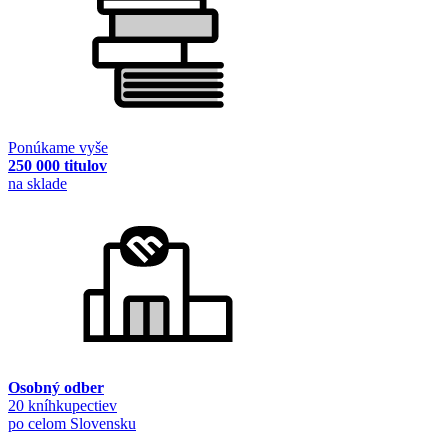
Ponúkame vyše
250 000 titulov
na sklade
Osobný odber
20 kníhkupectiev
po celom Slovensku