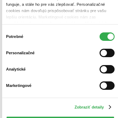
funguje, a stále ho pre vás zlepšovať. Personalizačné
cookies nám dovoľujú prispôsobovať stránku pre vašu
lepšiu orientáciu. Marketingové cookies nám zas
umožňujú zobrazenie relevantnej reklamy. Niektoré údaje
zdieľame aj s tretími stranami. Veľmi by nám pomohlo,
Výber
keby sme mohli používať všetky tieto cookies. Ďakujeme!
Potrebné
súhlasu
Personalizačné
Analytické
Marketingové
Zobraziť detaily