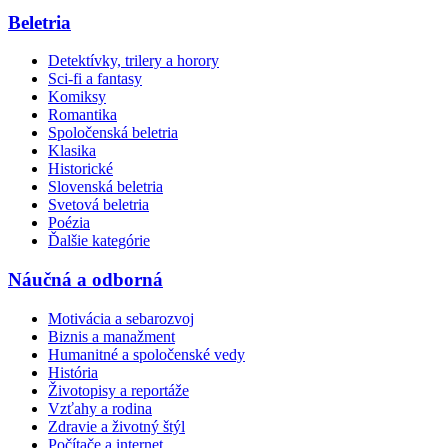
Beletria
Detektívky, trilery a horory
Sci-fi a fantasy
Komiksy
Romantika
Spoločenská beletria
Klasika
Historické
Slovenská beletria
Svetová beletria
Poézia
Ďalšie kategórie
Náučná a odborná
Motivácia a sebarozvoj
Biznis a manažment
Humanitné a spoločenské vedy
História
Životopisy a reportáže
Vzťahy a rodina
Zdravie a životný štýl
Počítače a internet