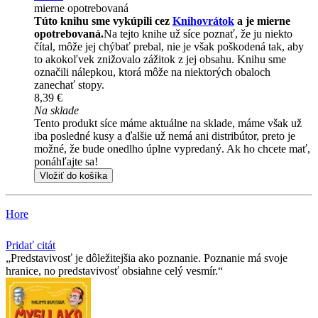
mierne opotrebovaná
Túto knihu sme vykúpili cez
Knihovrátok
a je mierne
opotrebovaná.
Na tejto knihe už síce poznať, že ju niekto
čítal, môže jej chýbať prebal, nie je však poškodená tak, aby
to akokoľvek znižovalo zážitok z jej obsahu. Knihu sme
označili nálepkou, ktorá môže na niektorých obaloch
zanechať stopy.
8,39 €
Na sklade
Tento produkt síce máme aktuálne na sklade, máme však už
iba posledné kusy a ďalšie už nemá ani distribútor, preto je
možné, že bude onedlho úplne vypredaný. Ak ho chcete mať,
ponáhľajte sa!
Vložiť do košíka
Hore
Pridať citát
Predstavivosť je dôležitejšia ako poznanie. Poznanie má svoje
hranice, no predstavivosť obsiahne celý vesmír.