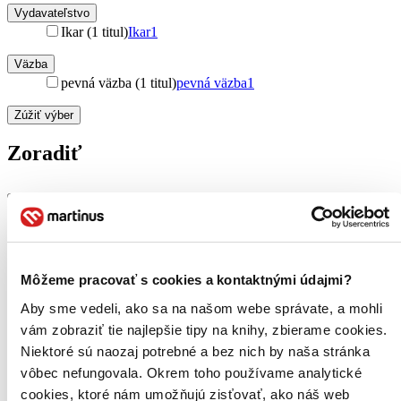
Vydavateľstvo
Ikar (1 titul)
Ikar
1
Väzba
pevná väzba (1 titul)
pevná väzba
1
Zúžiť výber
Zoradiť
Bestsellery
Top hodnotené
Novinky
Môžeme pracovať s cookies a kontaktnými údajmi?
Najdrahšie
Najlacnejšie
Aby sme vedeli, ako sa na našom webe správate, a mohli
Najvyššia zľava
vám zobraziť tie najlepšie tipy na knihy, zbierame cookies.
Niektoré sú naozaj potrebné a bez nich by naša stránka
Použité filtre
vôbec nefungovala. Okrem toho používame analytické
Zrušiť filtre
cookies, ktoré nám umožňujú zisťovať, ako náš web
čítané - mierne opotrebované