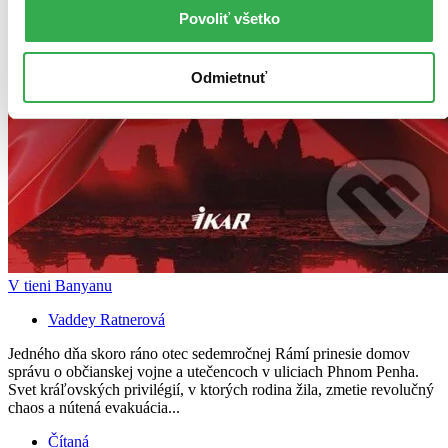
Povoliť všetko
Odmietnuť
V tieni Banyanu
Vaddey Ratnerová
Jedného dňa skoro ráno otec sedemročnej Rámí prinesie domov
správu o občianskej vojne a utečencoch v uliciach Phnom Penha.
Svet kráľovských privilégií, v ktorých rodina žila, zmetie revolučný
chaos a nútená evakuácia...
Čítaná