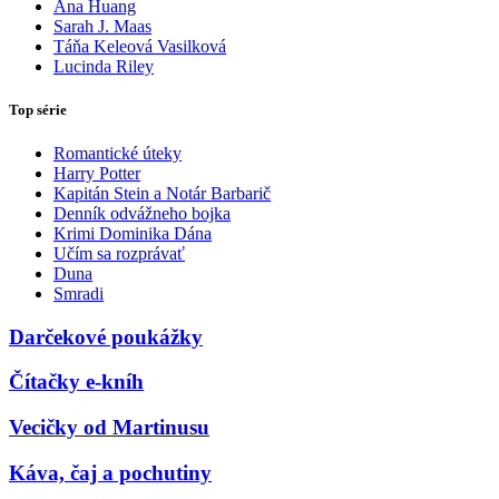
Ana Huang
Sarah J. Maas
Táňa Keleová Vasilková
Lucinda Riley
Top série
Romantické úteky
Harry Potter
Kapitán Stein a Notár Barbarič
Denník odvážneho bojka
Krimi Dominika Dána
Učím sa rozprávať
Duna
Smradi
Darčekové poukážky
Čítačky e-kníh
Vecičky od Martinusu
Káva, čaj a pochutiny