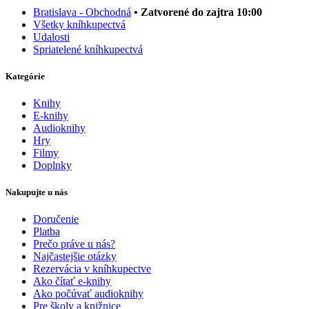
Bratislava - Obchodná
• Zatvorené do zajtra 10:00
Všetky kníhkupectvá
Udalosti
Spriatelené kníhkupectvá
Kategórie
Knihy
E-knihy
Audioknihy
Hry
Filmy
Doplnky
Nakupujte u nás
Doručenie
Platba
Prečo práve u nás?
Najčastejšie otázky
Rezervácia v kníhkupectve
Ako čítať e-knihy
Ako počúvať audioknihy
Pre školy a knižnice