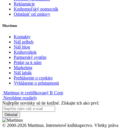
Reklamácie
Knihomoľský pomocník
Odstúpiť od zmluvy
Martinus
Kontakty
Náš príbeh
Náš blog
Knihovrátok
Partnerský systém
Pridaj sa k nám
Marketing
Náš labák
Prehlásenie o cookies
Vyhlásenie o prístupnosti
Martinus je certifikovaný B Corp
Nerobíme rozdiely
Najlepšie novinky sú tie knižné. Získajte ich ako prví:
Odoslať
© 2000-2026 Martinus. Internetové kníhkupectvo. Všetky práva