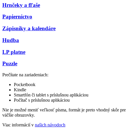
Hrnčeky a fľaše
Papiernictvo
Zápisníky a kalendáre
Hudba
LP platne
Puzzle
Prečítate na zariadeniach:
Pocketbook
Kindle
Smartfón či tablet s príslušnou aplikáciou
Počítač s príslušnou aplikáciou
Nie je možné meniť veľkosť písma, formát je preto vhodný skôr pre
väčšie obrazovky.
Viac informácií v
našich návodoch