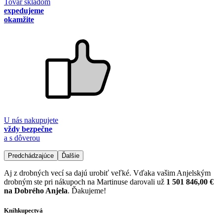
Tovar skladom
expedujeme
okamžite
U nás nakupujete
vždy bezpečne
a s dôverou
Predchádzajúce
Ďalšie
Aj z drobných vecí sa dajú urobiť veľké. Vďaka vašim Anjelským
drobným ste pri nákupoch na Martinuse darovali už
1 501 846,00 €
na Dobrého Anjela
. Ďakujeme!
Kníhkupectvá