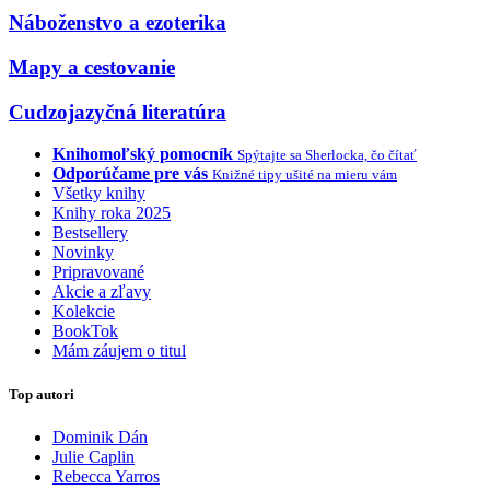
Náboženstvo a ezoterika
Mapy a cestovanie
Cudzojazyčná literatúra
Knihomoľský pomocník
Spýtajte sa Sherlocka, čo čítať
Odporúčame pre vás
Knižné tipy ušité na mieru vám
Všetky knihy
Knihy roka 2025
Bestsellery
Novinky
Pripravované
Akcie a zľavy
Kolekcie
BookTok
Mám záujem o titul
Top autori
Dominik Dán
Julie Caplin
Rebecca Yarros