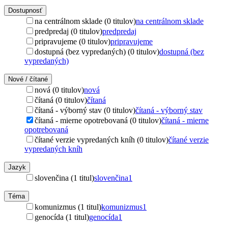
Dostupnosť
na centrálnom sklade (0 titulov)
na centrálnom sklade
predpredaj (0 titulov)
predpredaj
pripravujeme (0 titulov)
pripravujeme
dostupná (bez vypredaných) (0 titulov)
dostupná (bez
vypredaných)
Nové / čítané
nová (0 titulov)
nová
čítaná (0 titulov)
čítaná
čítaná - výborný stav (0 titulov)
čítaná - výborný stav
čítaná - mierne opotrebovaná (0 titulov)
čítaná - mierne
opotrebovaná
čítané verzie vypredaných kníh (0 titulov)
čítané verzie
vypredaných kníh
Jazyk
slovenčina (1 titul)
slovenčina
1
Téma
komunizmus (1 titul)
komunizmus
1
genocída (1 titul)
genocída
1