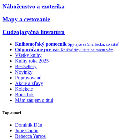
Náboženstvo a ezoterika
Mapy a cestovanie
Cudzojazyčná literatúra
Knihomoľský pomocník
Spýtajte sa Sherlocka, čo čítať
Odporúčame pre vás
Knižné tipy ušité na mieru vám
Všetky knihy
Knihy roka 2025
Bestsellery
Novinky
Pripravované
Akcie a zľavy
Kolekcie
BookTok
Mám záujem o titul
Top autori
Dominik Dán
Julie Caplin
Rebecca Yarros