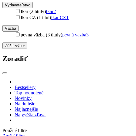
Vydavateľstvo
Ikar (2 tituly)
Ikar
2
Ikar CZ (1 titul)
Ikar CZ
1
Väzba
pevná väzba (3 tituly)
pevná väzba
3
Zúžiť výber
Zoradiť
Bestsellery
Top hodnotené
Novinky
Najdrahšie
Najlacnejšie
Najvyššia zľava
Použité filtre
Zrušiť filtre