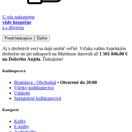
U nás nakupujete
vždy bezpečne
a s dôverou
Predchádzajúce
Ďalšie
Aj z drobných vecí sa dajú urobiť veľké. Vďaka vašim Anjelským
drobným ste pri nákupoch na Martinuse darovali už
1 501 846,00 €
na Dobrého Anjela
. Ďakujeme!
Kníhkupectvá
Bratislava - Obchodná
• Otvorené do 20:00
Všetky kníhkupectvá
Udalosti
Spriatelené kníhkupectvá
Kategórie
Knihy
E-knihy
Audioknihy