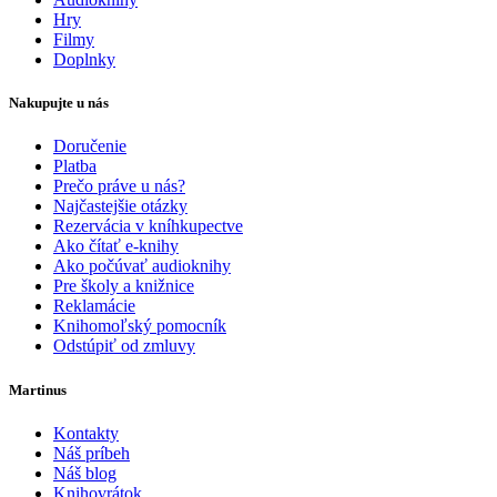
Hry
Filmy
Doplnky
Nakupujte u nás
Doručenie
Platba
Prečo práve u nás?
Najčastejšie otázky
Rezervácia v kníhkupectve
Ako čítať e-knihy
Ako počúvať audioknihy
Pre školy a knižnice
Reklamácie
Knihomoľský pomocník
Odstúpiť od zmluvy
Martinus
Kontakty
Náš príbeh
Náš blog
Knihovrátok