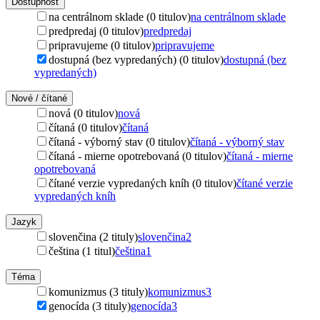
Dostupnosť
na centrálnom sklade (0 titulov)
na centrálnom sklade
predpredaj (0 titulov)
predpredaj
pripravujeme (0 titulov)
pripravujeme
dostupná (bez vypredaných) (0 titulov)
dostupná (bez
vypredaných)
Nové / čítané
nová (0 titulov)
nová
čítaná (0 titulov)
čítaná
čítaná - výborný stav (0 titulov)
čítaná - výborný stav
čítaná - mierne opotrebovaná (0 titulov)
čítaná - mierne
opotrebovaná
čítané verzie vypredaných kníh (0 titulov)
čítané verzie
vypredaných kníh
Jazyk
slovenčina (2 tituly)
slovenčina
2
čeština (1 titul)
čeština
1
Téma
komunizmus (3 tituly)
komunizmus
3
genocída (3 tituly)
genocída
3