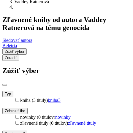
Vaddey Ratnerová
Zľavnené knihy od autora Vaddey
Ratnerová na tému genocída
Sledovať autora
Beletria
Zúžiť výber
Zoradiť
Zúžiť výber
Typ
kniha (3 tituly)
kniha
3
Zobraziť iba
novinky (0 titulov)
novinky
zľavnené tituly (0 titulov)
zľavnené tituly