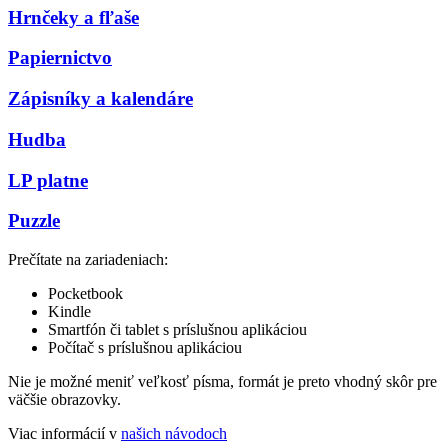
Hrnčeky a fľaše
Papiernictvo
Zápisníky a kalendáre
Hudba
LP platne
Puzzle
Prečítate na zariadeniach:
Pocketbook
Kindle
Smartfón či tablet s príslušnou aplikáciou
Počítač s príslušnou aplikáciou
Nie je možné meniť veľkosť písma, formát je preto vhodný skôr pre
väčšie obrazovky.
Viac informácií v
našich návodoch