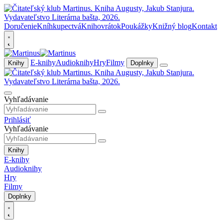
Doručenie
Kníhkupectvá
Knihovrátok
Poukážky
Knižný blog
Kontakt
E-knihy
Audioknihy
Hry
Filmy
Knihy
Doplnky
Vyhľadávanie
Prihlásiť
Vyhľadávanie
Knihy
E-knihy
Audioknihy
Hry
Filmy
Doplnky