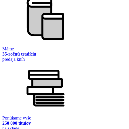
Máme
35-ročnú tradíciu
predaja kníh
Ponúkame vyše
250 000 titulov
na sklade