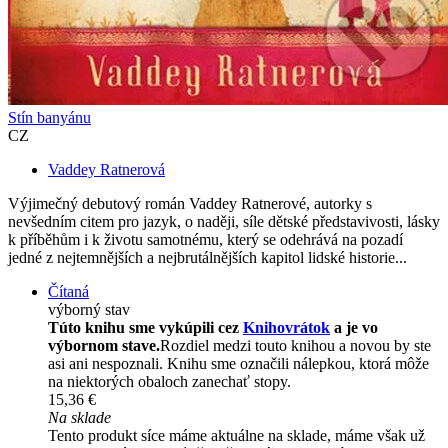
Stín banyánu
CZ
Vaddey Ratnerová
Výjimečný debutový román Vaddey Ratnerové, autorky s
nevšedním citem pro jazyk, o naději, síle dětské představivosti, lásky
k příběhům i k životu samotnému, který se odehrává na pozadí
jedné z nejtemnějších a nejbrutálnějších kapitol lidské historie...
Čítaná
výborný stav
Túto knihu sme vykúpili cez
Knihovrátok
a je vo
výbornom stave.
Rozdiel medzi touto knihou a novou by ste
asi ani nespoznali. Knihu sme označili nálepkou, ktorá môže
na niektorých obaloch zanechať stopy.
15,36 €
Na sklade
Tento produkt síce máme aktuálne na sklade, máme však už