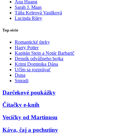
Ana Huang
Sarah J. Maas
Táňa Keleová Vasilková
Lucinda Riley
Top série
Romantické úteky
Harry Potter
Kapitán Stein a Notár Barbarič
Denník odvážneho bojka
Krimi Dominika Dána
Učím sa rozprávať
Duna
Smradi
Darčekové poukážky
Čítačky e-kníh
Vecičky od Martinusu
Káva, čaj a pochutiny