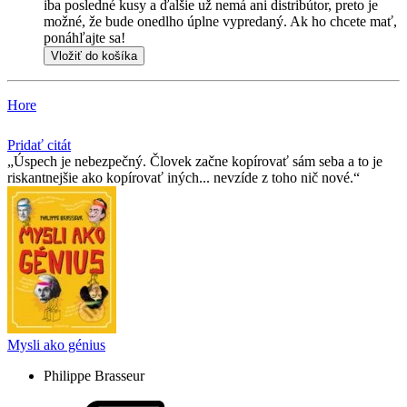
iba posledné kusy a ďalšie už nemá ani distribútor, preto je
možné, že bude onedlho úplne vypredaný. Ak ho chcete mať,
ponáhľajte sa!
Vložiť do košíka
Hore
Pridať citát
Úspech je nebezpečný. Človek začne kopírovať sám seba a to je
riskantnejšie ako kopírovať iných... nevzíde z toho nič nové.
Mysli ako génius
Philippe Brasseur