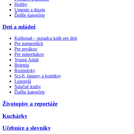
Hobby
Umenie a dizajn
Ďalšie kategórie
Deti a mládež
Knihorad – poradca kníh pre deti
Pre najmenších
Pre prvákov
Pre pubertiakov
Young Adult
Beletria
Rozprávky
Sci-fi, fantasy a komiksy
Leporelá
Náučné knihy
Ďalšie kategórie
Životopisy a reportáže
Kuchárky
Učebnice a slovníky