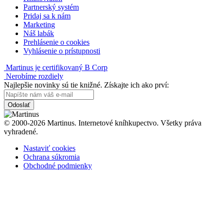
Partnerský systém
Pridaj sa k nám
Marketing
Náš labák
Prehlásenie o cookies
Vyhlásenie o prístupnosti
Martinus je certifikovaný B Corp
Nerobíme rozdiely
Najlepšie novinky sú tie knižné. Získajte ich ako prví:
Odoslať
© 2000-2026 Martinus. Internetové kníhkupectvo. Všetky práva
vyhradené.
Nastaviť cookies
Ochrana súkromia
Obchodné podmienky