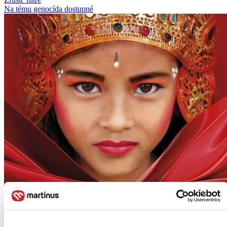
Na tému genocída
dostupné