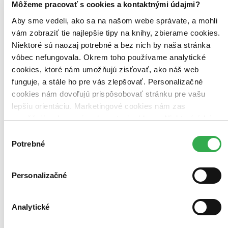
Môžeme pracovať s cookies a kontaktnými údajmi?
Aby sme vedeli, ako sa na našom webe správate, a mohli
vám zobraziť tie najlepšie tipy na knihy, zbierame cookies.
Niektoré sú naozaj potrebné a bez nich by naša stránka
vôbec nefungovala. Okrem toho používame analytické
cookies, ktoré nám umožňujú zisťovať, ako náš web
funguje, a stále ho pre vás zlepšovať. Personalizačné
cookies nám dovoľujú prispôsobovať stránku pre vašu
lepšiu orientáciu. Marketingové cookies nám zas
umožňujú zobrazenie relevantnej reklamy. Niektoré údaje
zdieľame aj s tretími stranami. Veľmi by nám pomohlo,
Výber
keby sme mohli používať všetky tieto cookies. Ďakujeme!
Potrebné
súhlasu
V tieni Banyanu
Vaddey Ratnerová
Personalizačné
Jedného dňa skoro ráno otec sedemročnej Rámí prinesie domov
správu o občianskej vojne a utečencoch v uliciach Phnom Penha.
Analytické
Svet kráľovských privilégií, v ktorých rodina žila, zmetie revolučný
chaos a nútená evakuácia...