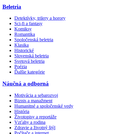
Beletria
Detektívky, trilery a horory
Sci-fi a fantasy
Komiksy
Romantika
Spoločenská beletria
Klasika
Historické
Slovenská beletria
Svetová beletria
Poézia
Ďalšie kategórie
Náučná a odborná
Motivácia a sebarozvoj
Biznis a manažment
Humanitné a spoločenské vedy
História
Životopisy a reportáže
Vzťahy a rodina
Zdravie a životný štýl
Počítače a internet