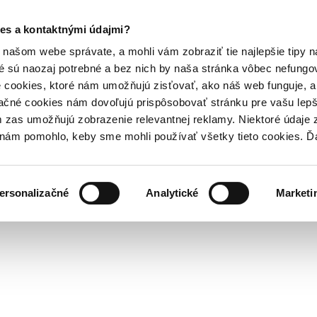
es a kontaktnými údajmi?
našom webe správate, a mohli vám zobraziť tie najlepšie tipy n
é sú naozaj potrebné a bez nich by naša stránka vôbec nefung
 cookies, ktoré nám umožňujú zisťovať, ako náš web funguje, a 
ačné cookies nám dovoľujú prispôsobovať stránku pre vašu lepši
zas umožňujú zobrazenie relevantnej reklamy. Niektoré údaje z
y nám pomohlo, keby sme mohli používať všetky tieto cookies. 
ersonalizačné
Analytické
Marketi