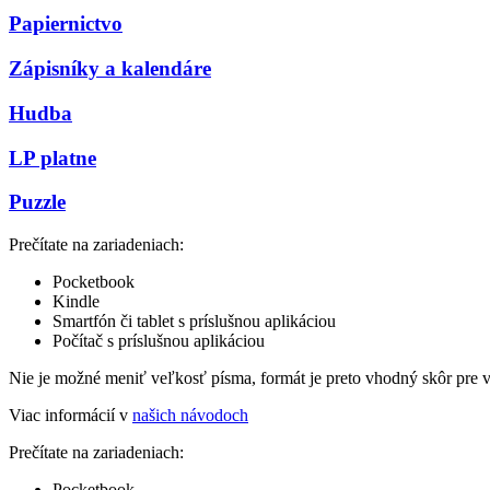
Papiernictvo
Zápisníky a kalendáre
Hudba
LP platne
Puzzle
Prečítate na zariadeniach:
Pocketbook
Kindle
Smartfón či tablet s príslušnou aplikáciou
Počítač s príslušnou aplikáciou
Nie je možné meniť veľkosť písma, formát je preto vhodný skôr pre 
Viac informácií v
našich návodoch
Prečítate na zariadeniach:
Pocketbook