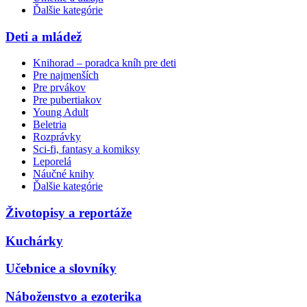
Ďalšie kategórie
Deti a mládež
Knihorad – poradca kníh pre deti
Pre najmenších
Pre prvákov
Pre pubertiakov
Young Adult
Beletria
Rozprávky
Sci-fi, fantasy a komiksy
Leporelá
Náučné knihy
Ďalšie kategórie
Životopisy a reportáže
Kuchárky
Učebnice a slovníky
Náboženstvo a ezoterika