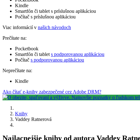
Kindle
Smartfón či tablet s príslušnou aplikáciou
Počítač s príslušnou aplikáciou
Viac informácií v
našich návodoch
Prečítate na:
Pocketbook
Smartfón či tablet
s podporovanou aplikáciou
Počítač
s podporovanou aplikáciou
Neprečítate na:
Kindle
Ako čítať e-knihy zabezpečené cez Adobe DRM?
Knihy
Vaddey Ratnerová
Najlacnejšie knihy od autora Vaddey Ratn