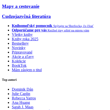
Mapy a cestovanie
Cudzojazyčná literatúra
Knihomoľský pomocník
Spýtajte sa Sherlocka, čo čítať
Odporúčame pre vás
Knižné tipy ušité na mieru vám
Všetky knihy
Knihy roka 2025
Bestsellery
Novinky
Pripravované
Akcie a zľavy
Kolekcie
BookTok
Mám záujem o titul
Top autori
Dominik Dán
Julie Caplin
Rebecca Yarros
Ana Huang
Sarah J. Maas