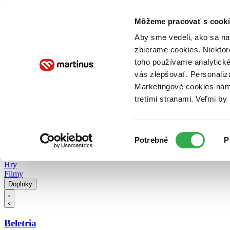
Doručenie
Kníhkupectvá
Knihovrátok
Poukážky
Knižný blog
Kontakt
Môžeme pracovať s cooki
Aby sme vedeli, ako sa na 
zbierame cookies. Niektor
E-knihy
Audioknihy
Hry
Filmy
Knihy
Doplnky
toho používame analytické
vás zlepšovať. Personaliz
Vyhľadávanie
Marketingové cookies nám 
tretími stranami. Veľmi b
Prihlásiť
Vyhľadávanie
Výber
Knihy
Potrebné
P
súhlasu
E-knihy
Audioknihy
Hry
Filmy
Doplnky
Beletria