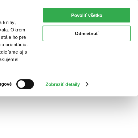
Povoliť všetko
a knihy,
ovala. Okrem
Odmietnuť
stále ho pre
u orientáciu.
dieľame aj s
Ďakujeme!
ngové
Zobraziť detaily