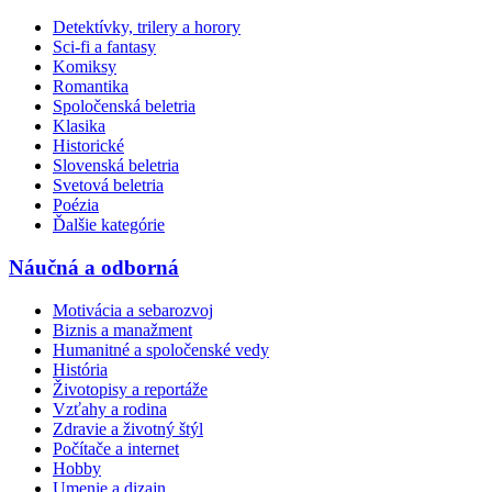
Detektívky, trilery a horory
Sci-fi a fantasy
Komiksy
Romantika
Spoločenská beletria
Klasika
Historické
Slovenská beletria
Svetová beletria
Poézia
Ďalšie kategórie
Náučná a odborná
Motivácia a sebarozvoj
Biznis a manažment
Humanitné a spoločenské vedy
História
Životopisy a reportáže
Vzťahy a rodina
Zdravie a životný štýl
Počítače a internet
Hobby
Umenie a dizajn