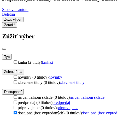
Sledovať autora
Beletria
Zúžiť výber
Zoradiť
Zúžiť výber
Typ
kniha (2 tituly)
kniha
2
Zobraziť iba
novinky (0 titulov)
novinky
zľavnené tituly (0 titulov)
zľavnené tituly
Dostupnosť
na centrálnom sklade (0 titulov)
na centrálnom sklade
predpredaj (0 titulov)
predpredaj
pripravujeme (0 titulov)
pripravujeme
dostupná (bez vypredaných) (0 titulov)
dostupná (bez vypre