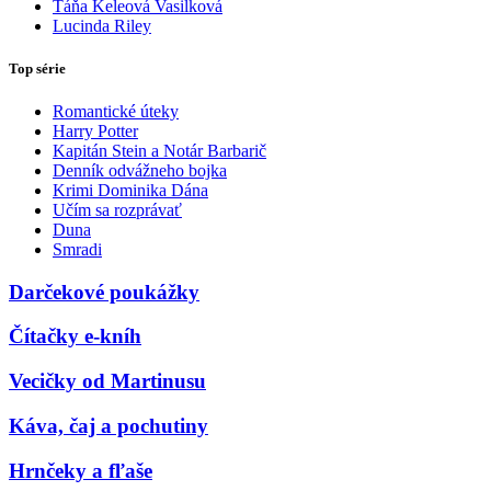
Táňa Keleová Vasilková
Lucinda Riley
Top série
Romantické úteky
Harry Potter
Kapitán Stein a Notár Barbarič
Denník odvážneho bojka
Krimi Dominika Dána
Učím sa rozprávať
Duna
Smradi
Darčekové poukážky
Čítačky e-kníh
Vecičky od Martinusu
Káva, čaj a pochutiny
Hrnčeky a fľaše