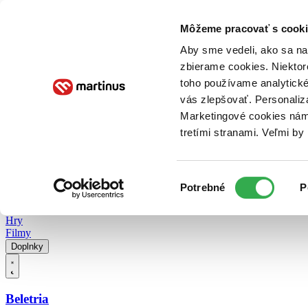
Doručenie
Kníhkupectvá
Knihovrátok
Poukážky
Knižný blog
Kontakt
Môžeme pracovať s cooki
Aby sme vedeli, ako sa na 
zbierame cookies. Niektor
E-knihy
Audioknihy
Hry
Filmy
Knihy
Doplnky
toho používame analytické
vás zlepšovať. Personaliz
Vyhľadávanie
Marketingové cookies nám 
tretími stranami. Veľmi b
Prihlásiť
Vyhľadávanie
Výber
Knihy
Potrebné
P
súhlasu
E-knihy
Audioknihy
Hry
Filmy
Doplnky
Beletria