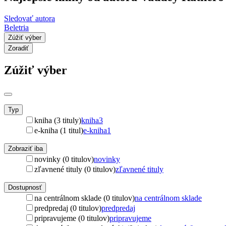
Sledovať autora
Beletria
Zúžiť výber
Zoradiť
Zúžiť výber
Typ
kniha (3 tituly)
kniha
3
e-kniha (1 titul)
e-kniha
1
Zobraziť iba
novinky (0 titulov)
novinky
zľavnené tituly (0 titulov)
zľavnené tituly
Dostupnosť
na centrálnom sklade (0 titulov)
na centrálnom sklade
predpredaj (0 titulov)
predpredaj
pripravujeme (0 titulov)
pripravujeme