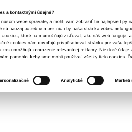
es a kontaktnými údajmi?
našom webe správate, a mohli vám zobraziť tie najlepšie tipy n
é sú naozaj potrebné a bez nich by naša stránka vôbec nefung
 cookies, ktoré nám umožňujú zisťovať, ako náš web funguje, a 
ačné cookies nám dovoľujú prispôsobovať stránku pre vašu lepši
zas umožňujú zobrazenie relevantnej reklamy. Niektoré údaje z
y nám pomohlo, keby sme mohli používať všetky tieto cookies. 
ersonalizačné
Analytické
Marketi