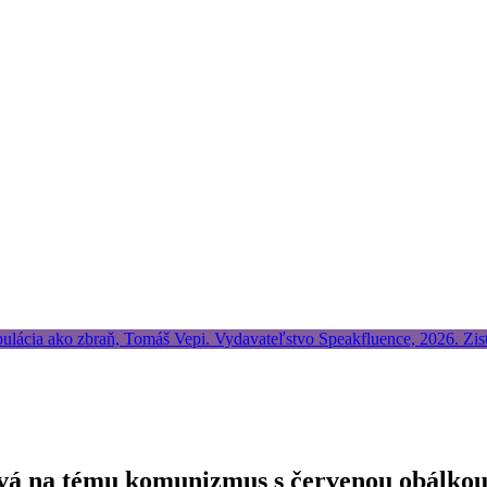
ová na tému komunizmus s červenou obálko