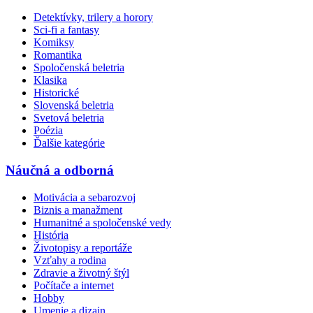
Detektívky, trilery a horory
Sci-fi a fantasy
Komiksy
Romantika
Spoločenská beletria
Klasika
Historické
Slovenská beletria
Svetová beletria
Poézia
Ďalšie kategórie
Náučná a odborná
Motivácia a sebarozvoj
Biznis a manažment
Humanitné a spoločenské vedy
História
Životopisy a reportáže
Vzťahy a rodina
Zdravie a životný štýl
Počítače a internet
Hobby
Umenie a dizajn