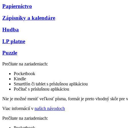
Papiernictvo
Zápisníky a kalendáre
Hudba
LP platne
Puzzle
Prečítate na zariadeniach:
Pocketbook
Kindle
Smartfón či tablet s príslušnou aplikáciou
Počítač s príslušnou aplikáciou
Nie je možné meniť veľkosť písma, formát je preto vhodný skôr pre 
Viac informácií v
našich návodoch
Prečítate na zariadeniach:
Pocketbook