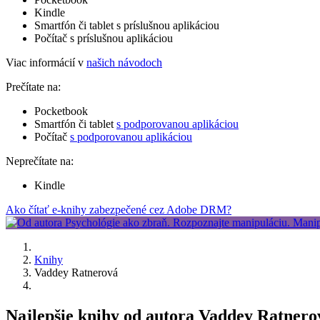
Kindle
Smartfón či tablet s príslušnou aplikáciou
Počítač s príslušnou aplikáciou
Viac informácií v
našich návodoch
Prečítate na:
Pocketbook
Smartfón či tablet
s podporovanou aplikáciou
Počítač
s podporovanou aplikáciou
Neprečítate na:
Kindle
Ako čítať e-knihy zabezpečené cez Adobe DRM?
Knihy
Vaddey Ratnerová
Najlepšie knihy od autora Vaddey Ratner