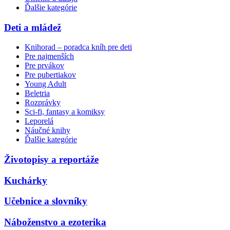
Ďalšie kategórie
Deti a mládež
Knihorad – poradca kníh pre deti
Pre najmenších
Pre prvákov
Pre pubertiakov
Young Adult
Beletria
Rozprávky
Sci-fi, fantasy a komiksy
Leporelá
Náučné knihy
Ďalšie kategórie
Životopisy a reportáže
Kuchárky
Učebnice a slovníky
Náboženstvo a ezoterika