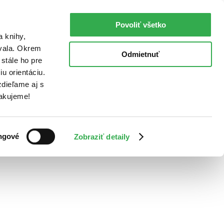
Povoliť všetko
a knihy,
ovala. Okrem
Odmietnuť
stále ho pre
u orientáciu.
dieľame aj s
Ďakujeme!
ngové
Zobraziť detaily