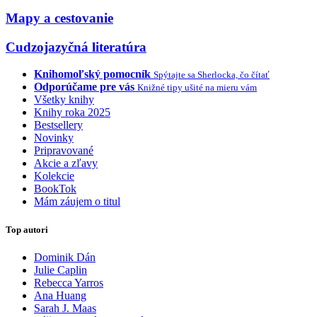
Mapy a cestovanie
Cudzojazyčná literatúra
Knihomoľský pomocník
Spýtajte sa Sherlocka, čo čítať
Odporúčame pre vás
Knižné tipy ušité na mieru vám
Všetky knihy
Knihy roka 2025
Bestsellery
Novinky
Pripravované
Akcie a zľavy
Kolekcie
BookTok
Mám záujem o titul
Top autori
Dominik Dán
Julie Caplin
Rebecca Yarros
Ana Huang
Sarah J. Maas