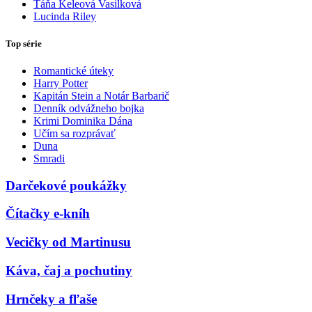
Táňa Keleová Vasilková
Lucinda Riley
Top série
Romantické úteky
Harry Potter
Kapitán Stein a Notár Barbarič
Denník odvážneho bojka
Krimi Dominika Dána
Učím sa rozprávať
Duna
Smradi
Darčekové poukážky
Čítačky e-kníh
Vecičky od Martinusu
Káva, čaj a pochutiny
Hrnčeky a fľaše